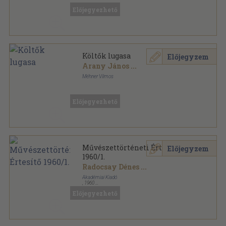
oldal
Előjegyezhető
Költők lugasa
Előjegyzem
Arany János
...
Méhner Vilmos
Aranyozott, színezett kiadói egész vászonkötés
,
319
oldal
Előjegyezhető
Művészettörténeti Értesítő
Előjegyzem
1960/1.
Radocsay Dénes
...
Akadémiai Kiadó
,
1960
Fűzött papírkötés
,
81
oldal
Előjegyezhető
Művészettörténeti Értesítő sorozat