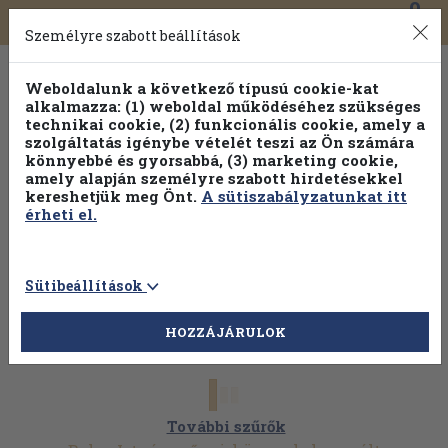
0
Toggle
Főmenü
Könyveink
navigation
Személyre szabott beállítások
Weboldalunk a következő típusú cookie-kat
alkalmazza: (1) weboldal működéséhez szükséges
technikai cookie, (2) funkcionális cookie, amely a
szolgáltatás igénybe vételét teszi az Ön számára
könnyebbé és gyorsabbá, (3) marketing cookie,
Válogasson több mint 1.000.000 kiadványunk közül
10-
amely alapján személyre szabott hirdetésekkel
100% kedvezménnyel!
kereshetjük meg Önt.
A sütiszabályzatunkat itt
érheti el.
Sütibeállítások
HOZZÁJÁRULOK
További szűrők