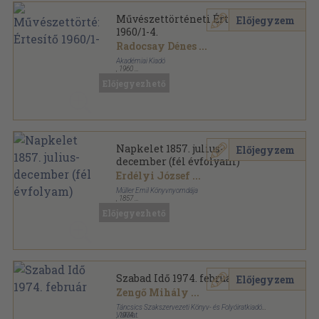
Művészettörténeti Értesítő
Előjegyzem
1960/1-4.
Radocsay Dénes
...
Akadémiai Kiadó
,
1960
Fűzött papírkötés
,
319
oldal
Előjegyezhető
Művészettörténeti Értesítő sorozat
Napkelet 1857. julius-
Előjegyzem
december (fél évfolyam)
Erdélyi József
...
Müller Emil Könyvnyomdája
,
1857
Könyvkötői kötés
,
418
oldal
Előjegyezhető
Napkelet sorozat
Szabad Idő 1974. február
Előjegyzem
Zengő Mihály
...
Táncsics Szakszervezeti Könyv- és Folyóiratkiadó
Vállalat
,
1974