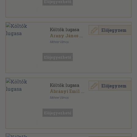
Előjegyezhető
Költők lugasa
Előjegyzem
Arany János
...
Méhner Vilmos
Könyvkötői vászonkötés
,
319
oldal
Előjegyezhető
Költők lugasa
Előjegyzem
Ábrányi Emil
...
Méhner Vilmos
Vászon
,
319
oldal
Előjegyezhető