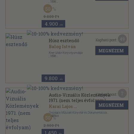
,
1896
Aranyozott kiadói egész vászonkötés
,
463
oldal
50
9.800 Ft
4.900
,-Ft
49
Kapható pont:
Húsz esztendő
Balog István
MEGNÉZEM
Kner Izidor Könyvnyomdája
,
1896
Aranyozott kiadói egész vászonkötés
,
463
oldal
9.800
,-Ft
7
Kapható pont:
Audio-Vizuális Közlemények
1971. (nem teljes évfolyam)
MEGNÉZEM
Karai Lajos
...
Országos Műszaki Könyvtár és Dokumentációs
Központ
,
1971
50
Könyvkötői kötés
,
837
oldal
Audio-Vizuális Közlemények sorozat
2.900 Ft
1.450
,-Ft