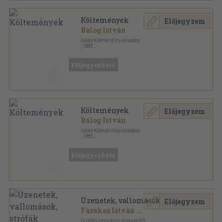
Költemények
Előjegyzem
Balog István
Nádor Kálmán Könyvkiadása
,
1885
Aranyozott kiadói egész vászonkötés
,
162
oldal
Előjegyezhető
Költemények
Előjegyzem
Balog István
Nádor Kálmán Könyvkiadása
,
1885
Könyvkötői kötés
,
162
oldal
Előjegyezhető
Üzenetek, vallomások, strófák
Előjegyzem
Fazekas István
...
Gödöllői Innovációs Központ Kft.