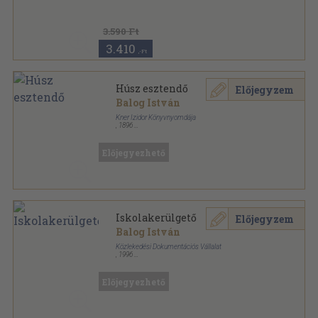
,
206
oldal
3.590 Ft
3.410
,-Ft
Húsz esztendő
Előjegyzem
Balog István
Kner Izidor Könyvnyomdája
,
1896
Könyvkötői papírkötés
,
463
oldal
Előjegyezhető
Iskolakerülgető
Előjegyzem
Balog István
Közlekedési Dokumentációs Vállalat
,
1996
Ragasztott papírkötés
,
120
oldal
Előjegyezhető