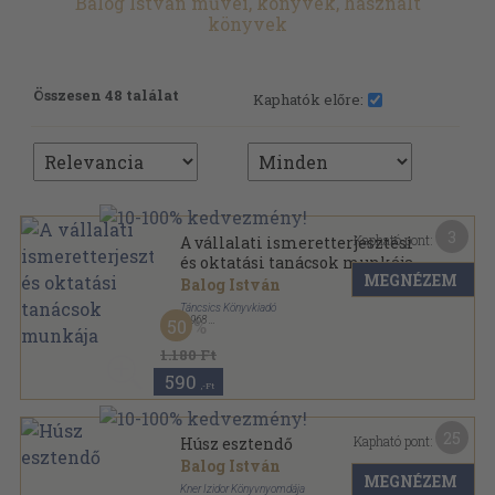
Balog István művei, könyvek, használt
könyvek
Összesen 48 találat
Kaphatók előre:
3
Kapható pont:
A vállalati ismeretterjesztési
és oktatási tanácsok munkája
MEGNÉZEM
Balog István
Táncsics Könyvkiadó
,
1968
50
Varrott papírkötés
,
109
oldal
1.180 Ft
590
,-Ft
25
Kapható pont:
Húsz esztendő
Balog István
MEGNÉZEM
Kner Izidor Könyvnyomdája