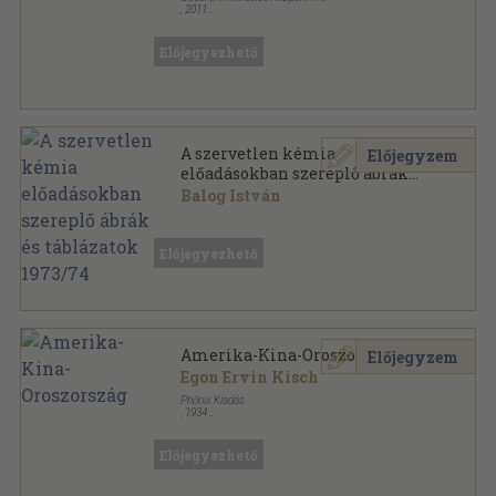
,
2011
Ragasztott papírkötés
,
144
oldal
Üzenetek, vallomások, strófák sorozat
Előjegyezhető
A szervetlen kémia
Előjegyzem
előadásokban szereplő ábrák
és táblázatok 1973/74
Balog István
Ragasztott papírkötés
,
69
oldal
Előjegyezhető
Amerika-Kina-Oroszország
Előjegyzem
Egon Ervin Kisch
Phőnix Kiadás
,
1934
Könyvkötői kötés
,
184
oldal
Előjegyezhető