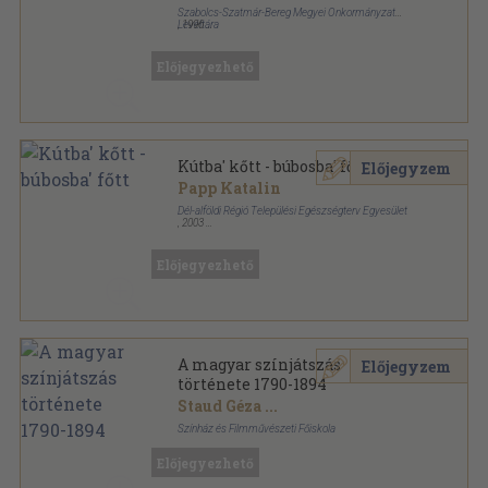
Szabolcs-Szatmár-Bereg Megyei Önkormányzat
Levéltára
,
1996
Fűzött keménykötés
,
120
oldal
Előjegyezhető
Kútba' kőtt - búbosba' főtt
Előjegyzem
Papp Katalin
Dél-alföldi Régió Települési Egészségterv Egyesület
,
2003
Tűzött kötés
,
64
oldal
Előjegyezhető
A magyar színjátszás
Előjegyzem
története 1790-1894
Staud Géza
...
Színház és Filmművészeti Főiskola
Tűzött kötés
,
184
oldal
Előjegyezhető