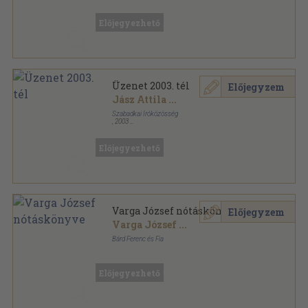
Tűzött kötés
,
32
oldal
Szabad Idő sorozat
Előjegyezhető
Üzenet 2003. tél
Előjegyzem
Jász Attila
...
Szabadkai Íróközösség
,
2003
Ragasztott papírkötés
,
232
oldal
Üzenet sorozat
Előjegyezhető
Varga József nótáskönyve
Előjegyzem
Varga József
...
Bárd Ferenc és Fia
Félvászon
,
21
oldal
Előjegyezhető