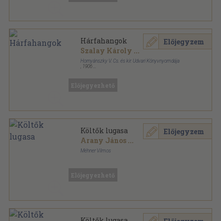
Hárfahangok
Előjegyzem
Szalay Károly
...
Hornyánszky V. Cs. és kir. Udvari Könyvnyomdája
,
1906
Vászon
,
432
oldal
Előjegyezhető
Költők lugasa
Előjegyzem
Arany János
...
Méhner Vilmos
Aranyozott, színezett kiadói egész vászonkötés
,
319
oldal
Előjegyezhető
Költők lugasa