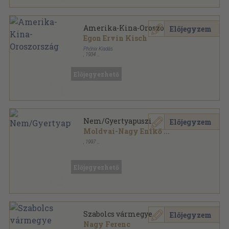
Amerika-Kina-Oroszország
Előjegyzem
Egon Ervin Kisch
Phőnix Kiadás
,
1934
Vászon
,
184
oldal
Előjegyezhető
Nem/Gyertyapuszi
Előjegyzem
Moldvai-Nagy Enikő
...
,
1997
Ragasztott papírkötés
,
108
oldal
Előjegyezhető
Szabolcs vármegye
Előjegyzem
Nagy Ferenc