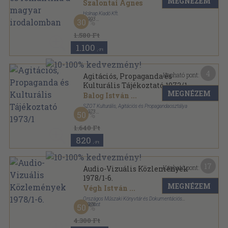
MEGNÉZEM
Szalontai Ágnes
Holnap Kiadó Kft.
,
1993
30
Ragasztott papírkötés
,
369
oldal
1.580 Ft
1.100
,-Ft
4
Kapható pont:
Agitációs, Propaganda és
Kulturális Tájékoztató 1973/1
MEGNÉZEM
Balog István
...
SZOT Kulturális, Agitációs és Propagandaosztálya
,
1973
50
Tűzött kötés
,
61
oldal
Agitációs, Propaganda és Kulturális Tájékoztató
1.640 Ft
sorozat
820
,-Ft
17
Kapható pont:
Audio-Vizuális Közlemények
1978/1-6.
MEGNÉZEM
Végh István
...
Országos Műszaki Könyvtár és Dokumentációs
Központ
,
1978
50
Könyvkötői kötés
,
576
oldal
Audio-Vizuális Közlemények sorozat
4.300 Ft