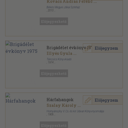
Kovács András Ferenc
...
Békés Megyei Jókai Színház
,
2010
Ragasztott papírkötés
,
126
oldal
Bárka sorozat
Előjegyezhető
Brigádélet évkönyv 1975
Előjegyzem
Illyés Gyula
...
Táncsics Könyvkiadó
,
1974
Ragasztott papírkötés
,
224
oldal
Brigádélet évkönyv sorozat
Előjegyezhető
Hárfahangok
Előjegyzem
Szalay Károly
...
Hornyánszky V. Cs. és kir. Udvari Könyvnyomdája
,
1906
Könyvkötői kötés
,
432
oldal
Előjegyezhető