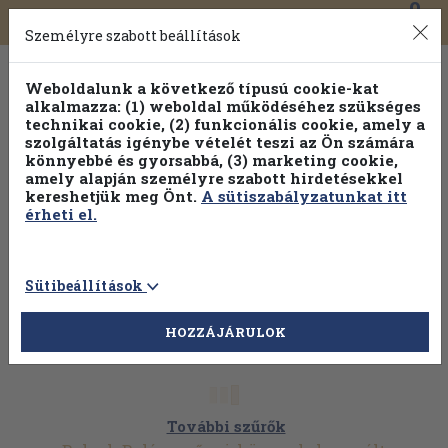
0
Toggle
Főmenü
Könyveink
navigation
Személyre szabott beállítások
Weboldalunk a következő típusú cookie-kat
alkalmazza: (1) weboldal működéséhez szükséges
technikai cookie, (2) funkcionális cookie, amely a
szolgáltatás igénybe vételét teszi az Ön számára
könnyebbé és gyorsabbá, (3) marketing cookie,
amely alapján személyre szabott hirdetésekkel
kereshetjük meg Önt.
A sütiszabályzatunkat itt
érheti el.
Sütibeállítások
HOZZÁJÁRULOK
További szűrők