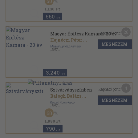
50
1.130 Ft
560
,-Ft
26
Kapható pont:
Magyar Építész Kamara - 20 év
Hajnóczi Péter
...
MEGNÉZEM
Magyar Építész Kamara
,
2017
Ragasztott papírkötés
,
175
oldal
3.240
,-Ft
4
Kapható pont:
Szivárványszínben
Balogh Balázs
...
MEGNÉZEM
Kárpáti Könyvkiadó
,
1977
Fűzött papírkötés
,
123
oldal
60
1.980 Ft
790
,-Ft