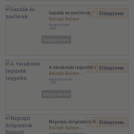
Gazdák és zsellérek
Előjegyzem
Balogh Balázs
Akadémiai Kiadó
,
2002
Ragasztott papírkötés
,
301
oldal
Néprajzi tanulmányok sorozat
Előjegyezhető
A várakozás legszebb reggelén
Előjegyzem
Balogh Balázs
...
Kárpáti Könyvkiadó
,
1972
Fűzött papírkötés
,
77
oldal
Előjegyezhető
Néprajzi dolgozatok Bödéről
Előjegyzem
Balogh Balázs
...
Szabadtéri Néprajzi Múzeum