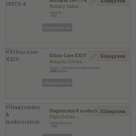
Borbarát 1997/1-4.
Előjegyzem
Rohály Gábor
...
Spread Bt.
,
1997
Tűzött kötés
,
264
oldal
Borbarát sorozat
Előjegyezhető
Ethno-Lore XXIV.
Előjegyzem
Magyar Zoltán
...
Magyar Tudományos Akadémia Néprajzi
Kutatóintézete
,
2007
Fűzött kemény papírkötés
,
201
oldal
Ethno-Lore sorozat
Előjegyezhető
Hagyomány & modernizáció
Előjegyzem
Fejős Zoltán
...
Néprajzi Múzeum
,
1998
Ragasztott papírkötés
,
177
oldal