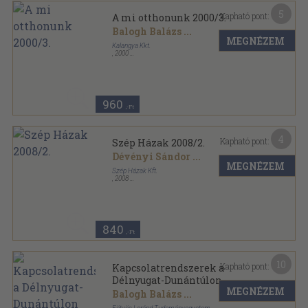
5
Kapható pont:
A mi otthonunk 2000/3.
Balogh Balázs
...
MEGNÉZEM
Kalangya Kkt.
,
2000
Tűzött kötés
,
82
oldal
A Mi Otthonunk sorozat
960
,-Ft
4
Kapható pont:
Szép Házak 2008/2.
Dévényi Sándor
...
MEGNÉZEM
Szép Házak Kft.
,
2008
Ragasztott papírkötés
,
144
oldal
Szép Házak sorozat
840
,-Ft
10
Kapható pont:
Kapcsolatrendszerek a
Délnyugat-Dunántúlon
MEGNÉZEM
Balogh Balázs
...