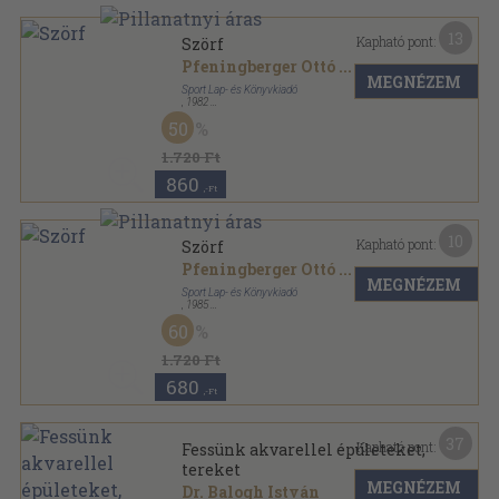
13
Kapható pont:
Szörf
Pfeningberger Ottó
...
MEGNÉZEM
Sport Lap- és Könyvkiadó
,
1982
Ragasztott kemény papírkötés
,
166
oldal
50
1.720 Ft
860
,-Ft
10
Kapható pont:
Szörf
Pfeningberger Ottó
...
MEGNÉZEM
Sport Lap- és Könyvkiadó
,
1985
Ragasztott kemény papírkötés
,
166
oldal
60
1.720 Ft
680
,-Ft
37
Kapható pont:
Fessünk akvarellel épületeket,
tereket
MEGNÉZEM
Dr. Balogh István