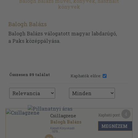
Balogh Balázs művei, könyvek, használt
könyvek
Balogh Balázs
Balogh Balázs válogatott magyar labdarúgó,
a Paks középpályása.
Összesen 89 találat
Kaphatók előre:
4
Kapható pont:
Csillagzene
Balogh Balázs
MEGNÉZEM
Kárpáti Könyvkiadó
,
1979
Tűzött kötés
,
45
oldal