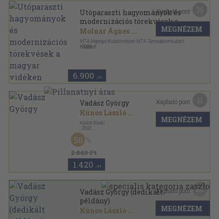
35
Kapható pont:
Utóparaszti hagyományok és
modernizációs törekvések a
MEGNÉZEM
magyar vidéken
Molnár Ágnes
...
MTA Néprajzi Kutatóintézet-MTA Társadalomkutató
Központ
,
2005
Ragasztott papírkötés
,
492
oldal
Műhelytanulmányok-Rendszerváltás
Magyarországon sorozat
6.900
,-Ft
11
Kapható pont:
Vadász György
Kúnos László
...
MEGNÉZEM
Kijárat Kiadó
,
2003
Ragasztott papírkötés
,
173
oldal
50
2.840 Ft
1.420
,-Ft
60
Kapható pont:
Vadász György (dedikált
példány)
MEGNÉZEM
Kúnos László
...