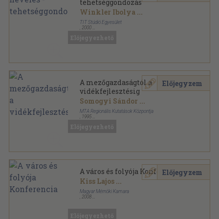
tehetséggondozás
Winkler Ibolya
...
TIT Stúdió Egyesület
,
2000
Ragasztott papírkötés
,
117
oldal
Előjegyezhető
A mezőgazdaságtól a
Előjegyzem
vidékfejlesztésig
Somogyi Sándor
...
MTA Regionális Kutatások Központja
,
1995
Ragasztott papírkötés
,
541
oldal
Előjegyezhető
A város és folyója Konferencia
Előjegyzem
Kiss Lajos
...
Magyar Mérnöki Kamara
,
2008
Ragasztott papírkötés
,
452
oldal
Előjegyezhető