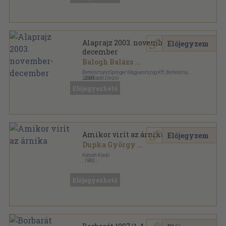
Alaprajz 2003. november-
Előjegyzem
december
Balogh Balázs
...
BertelsmannSpringer Magyarország Kft. Bertelsmann
Szakkiadó Divízió
,
2003
Ragasztott papírkötés
,
72
oldal
Előjegyezhető
Alaprajz sorozat
Amikor virít az árnika
Előjegyzem
Dupka György
...
Kárpáti Kiadó
,
1983
Tűzött kötés
,
102
oldal
Előjegyezhető