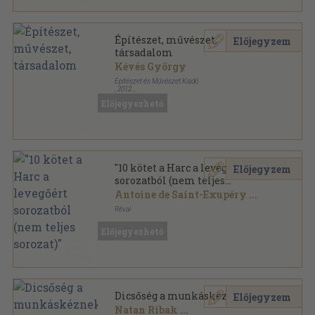
Építészet, művészet,
Előjegyzem
társadalom
Kévés György
Építészet és Művészet Kiadó
,
2012
Ragasztott papírkötés
,
171
oldal
Előjegyezhető
"10 kötet a Harc a levegőért
Előjegyzem
sorozatból (nem teljes
sorozat)"
Antoine de Saint-Exupéry
...
Révai
Vászon
,
2500
oldal
Előjegyezhető
Harc a levegőért sorozat
Dicsőség a munkáskéznek
Előjegyzem
Natan Ribak
...