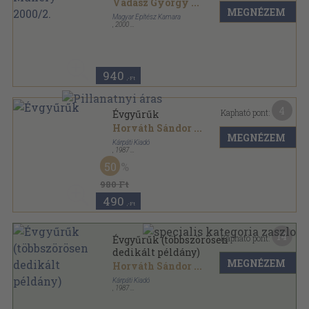
Vadász György
...
MEGNÉZEM
Magyar Építész Kamara
,
2000
Ragasztott papírkötés
,
47
oldal
Építész Műhely sorozat
940
,-Ft
4
Kapható pont:
Évgyűrűk
Horváth Sándor
...
MEGNÉZEM
Kárpáti Kiadó
,
1987
Ragasztott papírkötés
,
156
oldal
50
980 Ft
490
,-Ft
14
Kapható pont:
Évgyűrűk (többszörösen
dedikált példány)
MEGNÉZEM
Horváth Sándor
...
Kárpáti Kiadó
,
1987
Ragasztott papírkötés
,
156
oldal