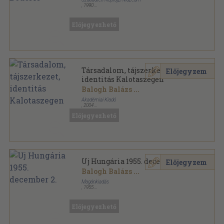
,
1990
Tűzött kötés
,
172
oldal
Előjegyezhető
Társadalom, tájszerkezet,
Előjegyzem
identitás Kalotaszegen
Balogh Balázs
...
Akadémiai Kiadó
,
2004
Ragasztott papírkötés
,
273
oldal
Előjegyezhető
Néprajzi tanulmányok sorozat
Uj Hungária 1955. december 2.
Előjegyzem
Balogh Balázs
...
Magánkiadás
,
1955
Papír
,
6
oldal
Uj Hungária sorozat
Előjegyezhető