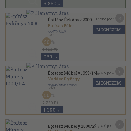
3.860
,-Ft
14
Kapható pont:
Építész Évkönyv 2000
Farkas Péter
...
MEGNÉZEM
ANNATA Kiadó
,
2001
Ragasztott papírkötés
,
205
oldal
50
Építész Évkönyv sorozat
1.860 Ft
930
,-Ft
7
Kapható pont:
Építész Műhely 1999/1-4.
Vadász György
...
MEGNÉZEM
Magyar Építész Kamara
,
1999
Ragasztott papírkötés
,
156
oldal
50
Építész Műhely sorozat
2.780 Ft
1.390
,-Ft
5
Kapható pont:
Építész Műhely 2000/2.