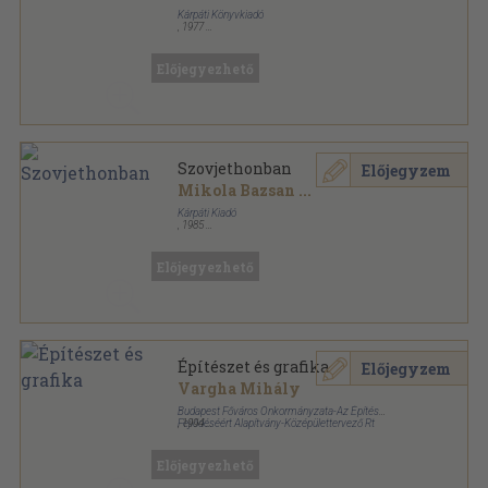
Kárpáti Könyvkiadó
,
1977
Fűzött papírkötés
,
125
oldal
Előjegyezhető
Szovjethonban
Előjegyzem
Mikola Bazsan
...
Kárpáti Kiadó
,
1985
Fűzött papírkötés
,
81
oldal
Előjegyezhető
Építészet és grafika
Előjegyzem
Vargha Mihály
Budapest Főváros Önkormányzata-Az Építés
Fejlődéséért Alapítvány-Középülettervező Rt
,
1994
Tűzött kötés
,
32
oldal
Előjegyezhető