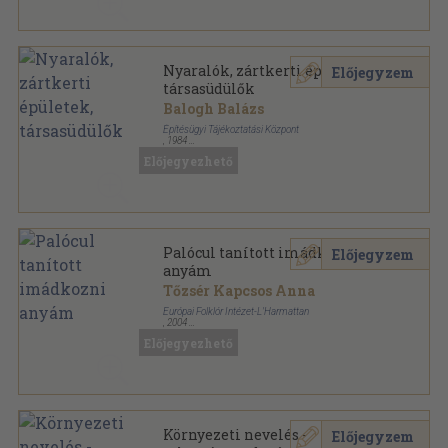
Nyaralók, zártkerti épületek,
Előjegyzem
társasüdülők
Balogh Balázs
Építésügyi Tájékoztatási Központ
,
1984
Ragasztott papírkötés
,
154
oldal
Előjegyezhető
A magánlakásépítés ajánlott tervei sorozat
Palócul tanított imádkozni
Előjegyzem
anyám
Tőzsér Kapcsos Anna
Európai Folklór Intézet-L'Harmattan
,
2004
Ragasztott papírkötés
,
302
oldal
Előjegyezhető
Folklór sorozat
Környezeti nevelés -
Előjegyzem