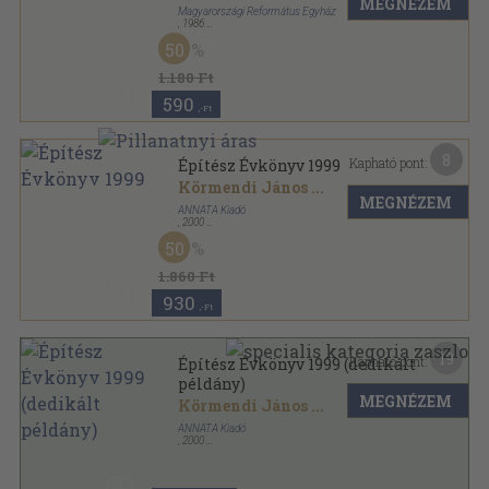
MEGNÉZEM
Magyarországi Református Egyház
,
1986
Tűzött kötés
,
127
oldal
50
Confessio sorozat
1.180 Ft
590
,-Ft
8
Kapható pont:
Építész Évkönyv 1999
Körmendi János
...
MEGNÉZEM
ANNATA Kiadó
,
2000
Fűzött papírkötés
,
164
oldal
50
Építész Évkönyv sorozat
1.860 Ft
930
,-Ft
19
Kapható pont:
Építész Évkönyv 1999 (dedikált
példány)
MEGNÉZEM
Körmendi János
...
ANNATA Kiadó
,
2000
Fűzött papírkötés
,
164
oldal
Építész Évkönyv sorozat