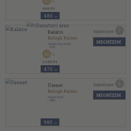
50
960 Ft
480
,-Ft
7
Kapható pont:
Kaláris
Balogh Balázs
MEGNÉZEM
Kárpáti Könyvkiadó
,
1974
Varrott papírkötés
,
60
oldal
60
1.180 Ft
470
,-Ft
5
Kapható pont:
Üzenet
Balogh Balázs
MEGNÉZEM
Kárpáti Kiadó
,
1989
Tűzött kötés
,
69
oldal
980
,-Ft