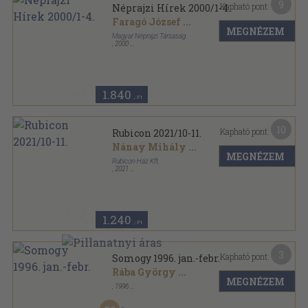
9
Kapható pont:
Néprajzi Hírek 2000/1-4.
Faragó József
...
MEGNÉZEM
Magyar Néprajzi Társaság
,
2000
Ragasztott papírkötés
,
314
oldal
Néprajzi Hírek sorozat
1.840
,-Ft
10
Kapható pont:
Rubicon 2021/10-11.
Nánay Mihály
...
MEGNÉZEM
Rubicon-Ház Kft.
,
2021
Ragasztott papírkötés
,
180
oldal
Rubicon sorozat
1.240
,-Ft
3
Kapható pont:
Somogy 1996. jan.-febr.
Rába György
...
MEGNÉZEM
,
1996
Ragasztott papírkötés
,
96
oldal
Somogy sorozat