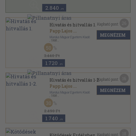
2.840
,-Ft
26
Kapható pont:
Hivatás és hitvallás 1.
Papp Lajos
...
MEGNÉZEM
Mundus Magyar Egyetemi Kiadó
,
1998
Ragasztott papírkötés
,
574
oldal
50
Az Antall József Baráti Társaság évkönyvei sorozat
3.440 Ft
1.720
,-Ft
16
Kapható pont:
Hivatás és hitvallás 1-2.
Papp Lajos
...
MEGNÉZEM
Mundus Magyar Egyetemi Kiadó
,
1998
Ragasztott papírkötés
,
1021
oldal
30
Az Antall József Baráti Társaság évkönyvei sorozat
2.490 Ft
1.740
,-Ft
18
Kapható pont:
Kötődések Erdélyhez