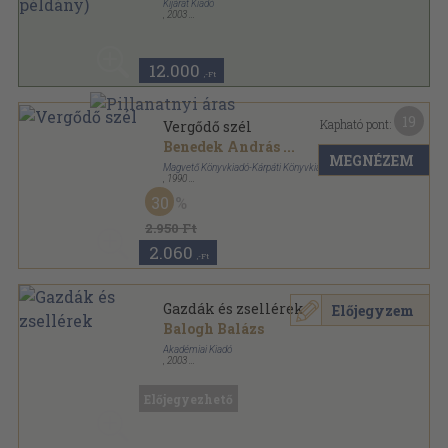
Kijárat Kiadó
,
2003
Ragasztott papírkötés
,
173
oldal
12.000
,-Ft
19
Kapható pont:
Vergődő szél
Benedek András
...
MEGNÉZEM
Magvető Könyvkiadó-Kárpáti Könyvkiadó
,
1990
Fűzött keménykötés
,
606
oldal
30
2.950 Ft
2.060
,-Ft
Gazdák és zsellérek
Előjegyzem
Balogh Balázs
Akadémiai Kiadó
,
2003
Ragasztott papírkötés
,
301
oldal
Néprajzi tanulmányok sorozat
Előjegyezhető