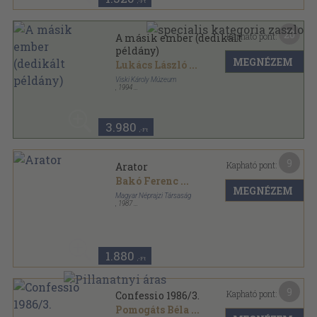
,-Ft
20
Kapható pont:
A másik ember (dedikált
példány)
MEGNÉZEM
Lukács László
...
Viski Károly Múzeum
,
1994
Ragasztott papírkötés
,
144
oldal
Kalocsai Múzeumi Értekezések sorozat
3.980
,-Ft
9
Kapható pont:
Arator
Bakó Ferenc
...
MEGNÉZEM
Magyar Néprajzi Társaság
,
1987
Ragasztott papírkötés
,
268
oldal
1.880
,-Ft
9
Kapható pont:
Confessio 1986/3.
Pomogáts Béla
...