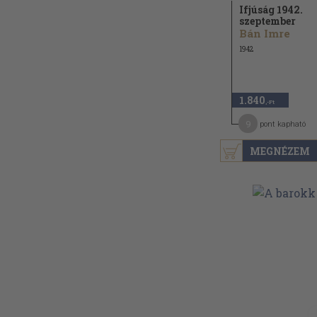
Ifjúság 1942.
szeptember
Bán Imre
1942
1.840
,-Ft
9
pont kapható
MEGNÉZEM