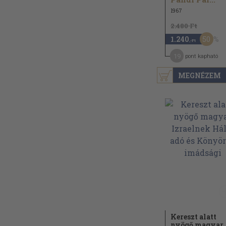
1967
2.480 Ft
50
1.240
,-Ft
19
pont kapható
MEGNÉZEM
Kereszt alatt
nyögő magyar