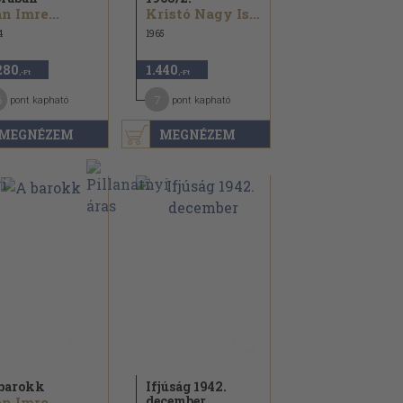
n Imre...
Kristó Nagy István...
4
1965
280
1.440
,-Ft
,-Ft
6
7
pont kapható
pont kapható
MEGNÉZEM
MEGNÉZEM
barokk
Ifjúság 1942.
december
n Imre