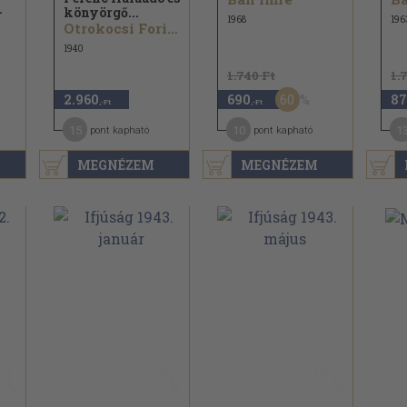
-
könyörgő...
1968
196
Otrokocsi Foris Ferenc...
1940
1.740 Ft
1.
60
2.960
690
87
,-Ft
,-Ft
15
10
1
pont kapható
pont kapható
MEGNÉZEM
MEGNÉZEM