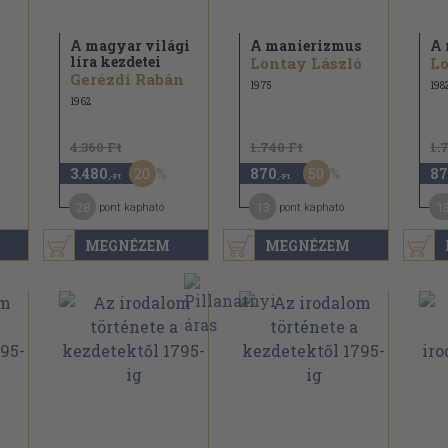
A magyar világi
A manierizmus
A 
líra kezdetei
Lontay László
Lo
Gerézdi Rabán
1975
198
1962
4.360 Ft
1.740 Ft
1.
20
50
3.480
870
87
,-Ft
,-Ft
28
13
1
pont kapható
pont kapható
MEGNÉZEM
MEGNÉZEM