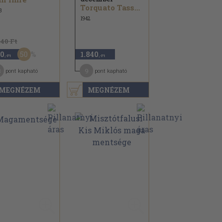
Torquato Tasso...
3
1942
740 Ft
50
0
1.840
,-Ft
,-Ft
3
9
pont kapható
pont kapható
MEGNÉZEM
MEGNÉZEM