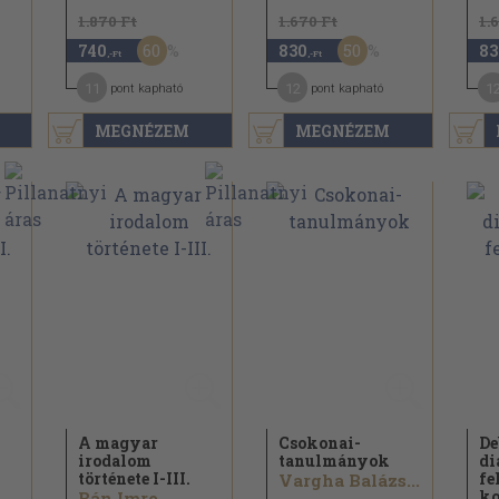
1.870 Ft
1.670 Ft
1.
60
50
740
830
83
,-Ft
,-Ft
11
12
1
pont kapható
pont kapható
MEGNÉZEM
MEGNÉZEM
A magyar
Csokonai-
De
irodalom
tanulmányok
di
története I-III.
fe
Vargha Balázs...
ko
Bán Imre...