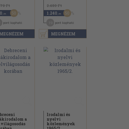
670 Ft
2.480 Ft
50
50
0
1.240
,-Ft
,-Ft
2
19
pont kapható
pont kapható
MEGNÉZEM
MEGNÉZEM
breceni
Irodalmi és
ákirodalom a
nyelvi
lvilágosodás
közlemények
rában
1965/
2.