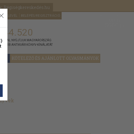
k: Régiségkereskedés.hu
A kosaram
HÍRLEVÉL
BELÉPÉS/REGISZTRÁCIÓ
MÉG
0
5000
Ft
144.520
)
ÁNNYAL NYÚJTJUK MAGYARORSZÁG
t
GYOBB ANTIKVÁR KÖNYV-KÍNÁLATÁT
YOK
KÖTELEZŐ ÉS AJÁNLOTT OLVASMÁNYOK
önyvek