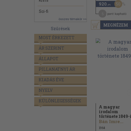
Krimi
50
920
,-Ft
Sci-fi
5
pont kapható
összes témakör >>
MEGNÉZEM
Szűrések
MOST ÉRKEZETT
ÁR SZERINT
ÁLLAPOT
PILLANATNYI ÁR
KIADÁS ÉVE
NYELV
KÜLÖNLEGESSÉGEK
A magyar
irodalom
története 1849-
Bán Imre...
1964