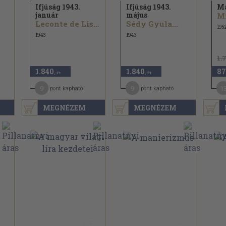
Ifjúság 1943.
Ifjúság 1943.
Ma
január
május
Leconte de Lisle
Sédy Gyula...
195
1943
1943
1.
1.840
1.840
87
,-Ft
,-Ft
9
9
1
pont kapható
pont kapható
MEGNÉZEM
MEGNÉZEM