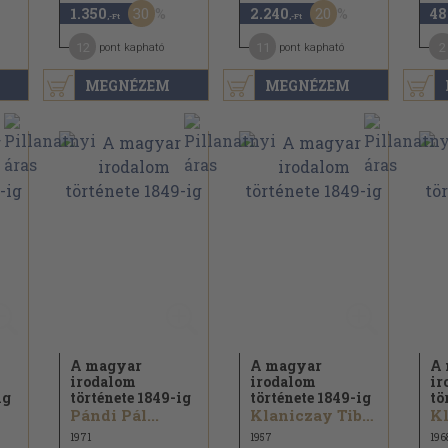
30
20
1.350
2.240
48
,-Ft
,-Ft
12
11
2
pont kapható
pont kapható
MEGNÉZEM
MEGNÉZEM
A magyar
A magyar
A 
irodalom
irodalom
ir
ig
története 1849-ig
története 1849-ig
tö
Pándi Pál...
Klaniczay Tibor...
1971
1957
196