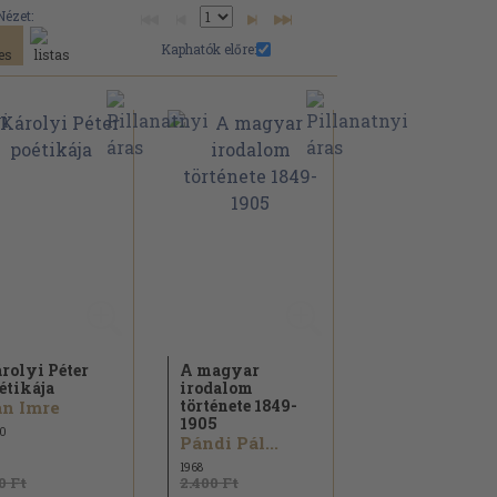
Nézet:
Kaphatók előre:
rolyi Péter
A magyar
étikája
irodalom
története 1849-
n Imre
1905
0
Pándi Pál...
1968
0 Ft
2.400 Ft