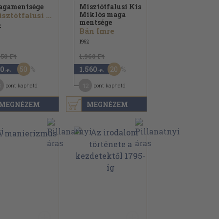
gamentsége
Misztótfalusi Kis
Miklós maga
Misztótfalusi Kis Miklós
mentsége
2
Bán Imre
1952
750 Ft
1.960 Ft
50
20
0
1.560
,-Ft
,-Ft
3
12
pont kapható
pont kapható
MEGNÉZEM
MEGNÉZEM