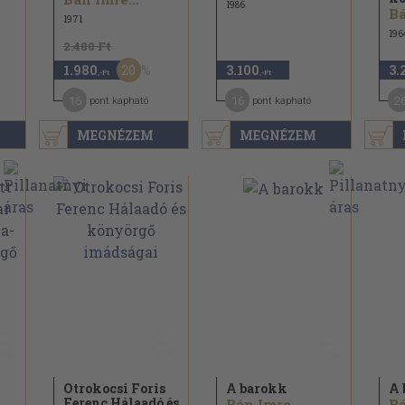
1986
Bá
1971
196
2.480 Ft
20
1.980
3.100
3.
,-Ft
,-Ft
16
16
2
pont kapható
pont kapható
MEGNÉZEM
MEGNÉZEM
Otrokocsi Foris
A barokk
A 
Ferenc Hálaadó és
Bán Imre
Bá