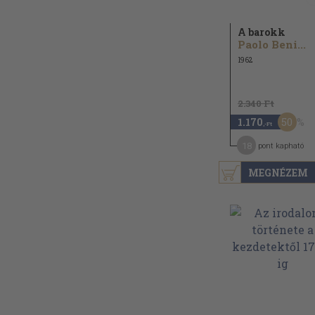
A barokk
Paolo Beni...
1962
2.340 Ft
50
1.170
,-Ft
18
pont kapható
MEGNÉZEM