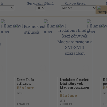
és:
Egy oldalon látható:
Könyvek típusa:
Eszmék és
Irodalomelméleti
Ká
stílusok
kézikönyvek
po
Magyarországon
Bán Imre
Bá
a...
1976
197
Bán Imre
1971
1.940 Ft
2.800 Ft
96