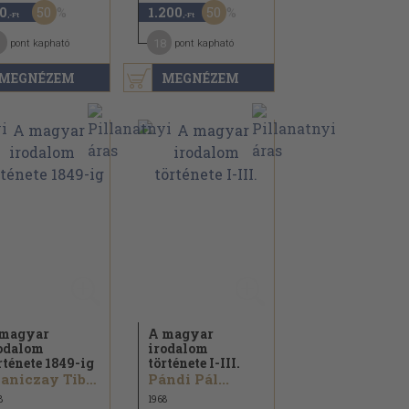
50
50
0
1.200
,-Ft
,-Ft
18
pont kapható
pont kapható
MEGNÉZEM
MEGNÉZEM
magyar
A magyar
odalom
irodalom
rténete 1849-ig
története I-III.
Klaniczay Tibor...
Pándi Pál...
8
1968