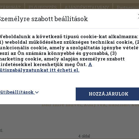
TÁRUHÁZ
ELŐJEGYZÉS
AJÁNDÉKUTALVÁNY
Partnerün
SZÁLLÍTÁS
SEGÍTSÉG
Személyre szabott beállítások
1.
Részletes kereső
Témaköri fa
eboldalunk a következő típusú cookie-kat alkalmazza:
1) weboldal működéséhez szükséges technikai cookie, (2
KIADV
unkcionális cookie, amely a szolgáltatás igénybe vételé
LEGNA
eszi az Ön számára könnyebbé és gyorsabbá, (3)
arketing cookie, amely alapján személyre szabott
PILLANATNYI ÁRAINK
FENNTARTHATÓ OLVASMÁN
irdetésekkel kereshetjük meg Önt.
A
ütiszabályzatunkat itt érheti el.
ütibeállítások
HOZZÁJÁRULOK
Bán Imre művei, könyvek, használt k
31.
4 oldal