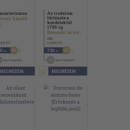
manierizmus
Az irodalom
története a
ntay László
kezdetektől
2
1795-ig
Bánszki István...
1981
740 Ft
1.840 Ft
50
60
0
730
,-Ft
,-Ft
3
4
pont kapható
pont kapható
MEGNÉZEM
MEGNÉZEM