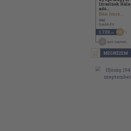
Izraelnek Hála
adó...
Bán Imre...
1940
3.440 Ft
50
1.720
,-Ft
9
pont kapható
MEGNÉZEM