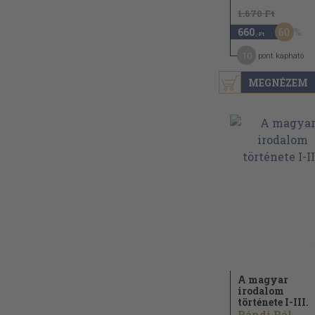
1.670 Ft
60
660
,-Ft
10
pont kapható
MEGNÉZEM
A magyar
irodalom
története I-III.
Pándi Pál...