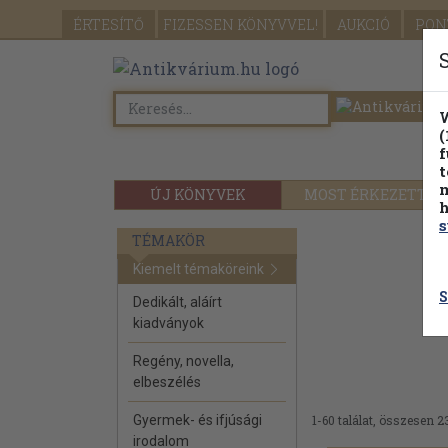
ÉRTESÍTŐ
FIZESSEN
KÖNYVVEL!
AUKCIÓ
PON
W
(
f
t
m
ÚJ KÖNYVEK
MOST ÉRKEZETT
h
s
TÉMAKÖR
Kiemelt témaköreink
S
Dedikált, aláírt
kiadványok
Regény, novella,
elbeszélés
Gyermek- és ifjúsági
1-60 találat, összesen 2
irodalom