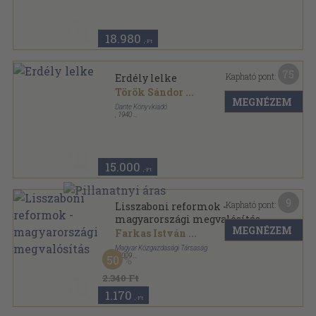
18.980
,-Ft
75
Kapható pont:
Erdély lelke
Török Sándor
...
MEGNÉZEM
Dante Könyvkiadó
,
1940
Félvászon
,
208
oldal
15.000
,-Ft
9
Kapható pont:
Lisszaboni reformok -
magyarországi megvalósítás
MEGNÉZEM
Farkas István
...
Magyar Közgazdasági Társaság
,
2009
50
Ragasztott papírkötés
,
279
oldal
2.340 Ft
1.170
,-Ft