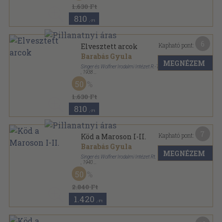
1.630 Ft
810
,-Ft
6
Kapható pont:
Elvesztett arcok
Barabás Gyula
MEGNÉZEM
Singer és Wolfner Irodalmi Intézet R.-T.
,
1938
Aranyozott kiadói egész vászonkötés
,
230
oldal
50
Magyart a magyarnak-Magyar regények sorozat
1.630 Ft
810
,-Ft
7
Kapható pont:
Köd a Maroson I-II.
Barabás Gyula
MEGNÉZEM
Singer és Wolfner Irodalmi Intézet Rt.
,
1940
Félvászon
,
416
oldal
50
2.840 Ft
1.420
,-Ft