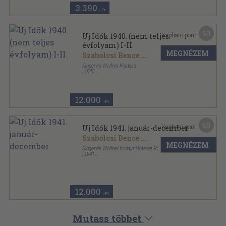
3.390
,-Ft
60
Kapható pont:
Uj Idők 1940. (nem teljes
évfolyam) I-II.
MEGNÉZEM
Szabolcsi Bence
...
Singer és Wolfner Kiadása
,
1940
Könyvkötői kötés
,
1450
oldal
Uj Idők sorozat
12.000
,-Ft
60
Kapható pont:
Uj Idők 1941. január-december
Szabolcsi Bence
...
MEGNÉZEM
Singer és Wolfner Irodalmi Intézet Rt.
,
1941
Tűzött kötés
,
1638
oldal
Uj Idők sorozat
12.000
,-Ft
Mutass többet