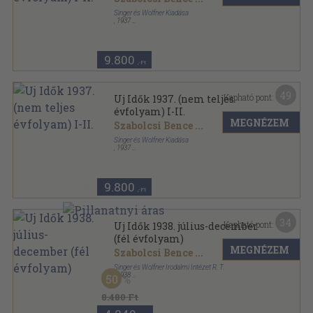
Singer és Wolfner Kiadása
,
1937
Könyvkötői kötés
,
1898
oldal
Uj Idők sorozat
9.800
,-Ft
49
Kapható pont:
Uj Idők 1937. (nem teljes
évfolyam) I-II.
MEGNÉZEM
Szabolcsi Bence
...
Singer és Wolfner Kiadása
,
1937
Könyvkötői vászonkötés
,
2295
oldal
Uj Idők sorozat
9.800
,-Ft
34
Kapható pont:
Uj Idők 1938. július-december
(fél évfolyam)
MEGNÉZEM
Szabolcsi Bence
...
Singer és Wolfner Irodalmi Intézet R. T.
,
1938
50
Aranyozott kiadói egész vászonkötés
,
1032
oldal
Uj Idők sorozat
8.480 Ft