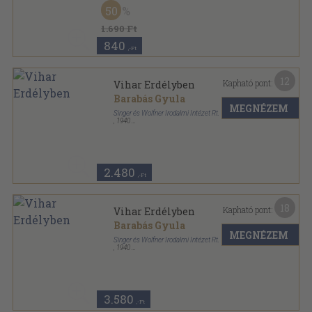
Vászon
,
272
oldal
50
1.690 Ft
840
,-Ft
12
Kapható pont:
Vihar Erdélyben
Barabás Gyula
MEGNÉZEM
Singer és Wolfner Irodalmi Intézet Rt.
,
1940
Aranyozott gerincű kiadói vászonkötés
,
396
oldal
2.480
,-Ft
18
Kapható pont:
Vihar Erdélyben
Barabás Gyula
MEGNÉZEM
Singer és Wolfner Irodalmi Intézet Rt.
,
1940
Vászon
,
396
oldal
3.580
,-Ft