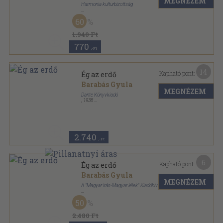
MEGNÉZEM
Harmonia kulturbizottság
Vászon
,
226
oldal
60
Magyar irás - magyar lélek sorozat
1.940 Ft
770
,-Ft
14
Kapható pont:
Ég az erdő
Barabás Gyula
MEGNÉZEM
Dante Könyvkiadó
,
1938
Félvászon
,
226
oldal
A magyar regény mesterei sorozat
2.740
,-Ft
6
Kapható pont:
Ég az erdő
Barabás Gyula
MEGNÉZEM
A "Magyar irás-Magyar lélek" Kiadóhivatala
Vászon
,
159
oldal
50
Magyar irás - magyar lélek sorozat
2.480 Ft