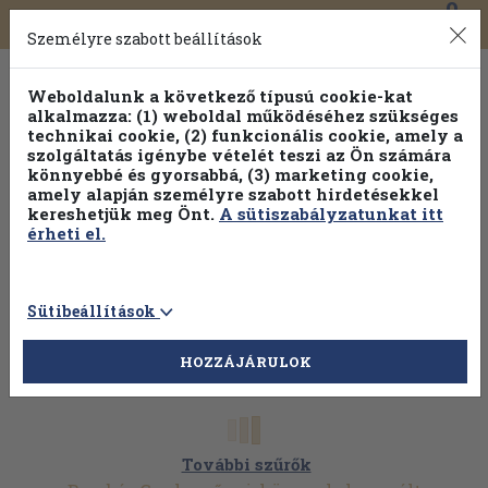
0
Toggle
Főmenü
Könyveink
navigation
Személyre szabott beállítások
Weboldalunk a következő típusú cookie-kat
alkalmazza: (1) weboldal működéséhez szükséges
technikai cookie, (2) funkcionális cookie, amely a
szolgáltatás igénybe vételét teszi az Ön számára
könnyebbé és gyorsabbá, (3) marketing cookie,
amely alapján személyre szabott hirdetésekkel
kereshetjük meg Önt.
A sütiszabályzatunkat itt
érheti el.
Sütibeállítások
HOZZÁJÁRULOK
További szűrők