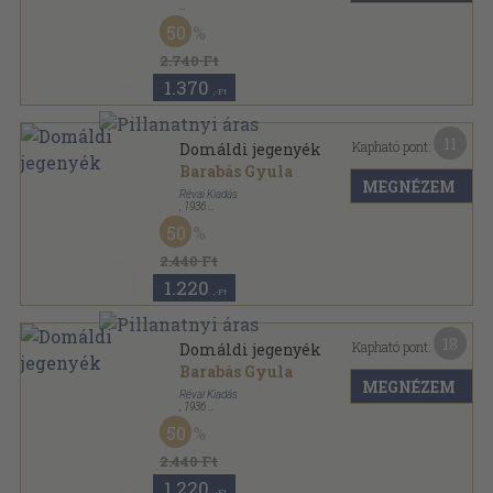
Aranyozott gerincű kiadói vászonkötés
,
176
oldal
50
2.740 Ft
1.370
,-Ft
11
Kapható pont:
Domáldi jegenyék
Barabás Gyula
MEGNÉZEM
Révai Kiadás
,
1936
Vászon
,
298
oldal
50
2.440 Ft
1.220
,-Ft
18
Kapható pont:
Domáldi jegenyék
Barabás Gyula
MEGNÉZEM
Révai Kiadás
,
1936
Vászon
,
298
oldal
50
2.440 Ft
1.220
,-Ft