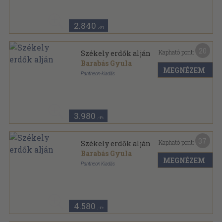
2.840
,-Ft
20
Kapható pont:
Székely erdők alján
Barabás Gyula
MEGNÉZEM
Pantheon-kiadás
Könyvkötői kötés
,
313
oldal
3.980
,-Ft
37
Kapható pont:
Székely erdők alján
Barabás Gyula
MEGNÉZEM
Pantheon Kiadás
Aranyozott kiadói egész vászonkötés
,
313
oldal
4.580
,-Ft