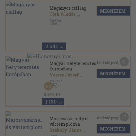
Magányos csillag
MEGNÉZEM
Tóth Aladár
...
Nap Kiadó
,
2006
Fűzött kemény papírkötés
,
388
oldal
In memoriam sorozat
2.540
,-Ft
11
Kapható pont:
Magyar helyteremtés
Európában
MEGNÉZEM
Veress József
...
Tas-11 Kft.
,
2007
50
Ragasztott papírkötés
,
461
oldal
2.370 Ft
1.180
,-Ft
17
Kapható pont:
Marosvásárhely és
vártemploma
MEGNÉZEM
Székely János
...