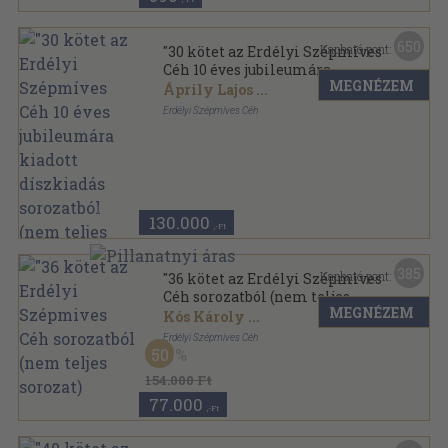
650
Kapható pont:
"30 kötet az Erdélyi Szépmíves
Céh 10 éves jubileumára
MEGNÉZEM
kiadott díszkiadás sorozatból
Áprily Lajos
...
(nem teljes sorozat)"
Erdélyi Szépmíves Céh
Vászon
,
8902
oldal
Az Erdélyi Szépmíves Céh 10 éves jubileumára
kiadott díszkiadás sorozat
130.000
,-Ft
385
Kapható pont:
"36 kötet az Erdélyi Szépmives
Céh sorozatból (nem teljes
MEGNÉZEM
sorozat)
Kós Károly
...
Erdélyi Szépmives Céh
50
Vászon
,
10903
oldal
Erdélyi Szépmives Céh sorozat
154.000 Ft
77.000
,-Ft