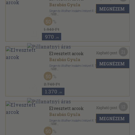
Barabás Gyula
MEGNÉZEM
Singer és Wolfner Irodalmi Intézet R.-T.
,
1938
Varrott papírkötés
,
230
oldal
50
1.940 Ft
970
,-Ft
21
Kapható pont:
Elvesztett arcok
Barabás Gyula
MEGNÉZEM
Singer és Wolfner Irodalmi Intézet R. T.
,
1938
Aranyozott gerincű kiadói vászonkötés
,
230
oldal
50
A magyar irodalom jelesei sorozat
2.740 Ft
1.370
,-Ft
12
Kapható pont:
Elvesztett arcok
Barabás Gyula
MEGNÉZEM
Singer és Wolfner Irodalmi Intézet R. T.
,
1938
Vászon
,
230
oldal
50
Magyart a magyarnak-Magyar regények sorozat