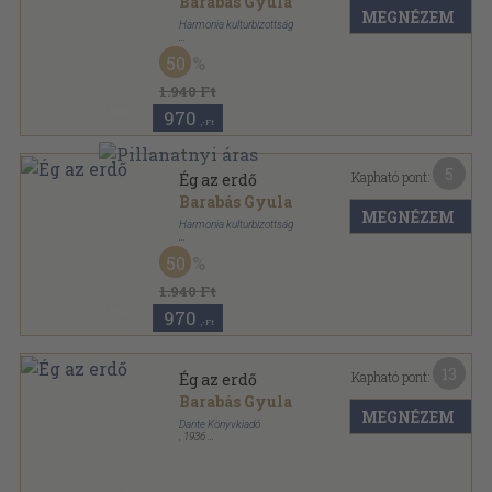
Barabás Gyula
MEGNÉZEM
Harmonia kulturbizottság
Aranyozott, színezett kiadói egész vászonkötés
,
226
50
oldal
Magyar irás - magyar lélek sorozat
1.940 Ft
970
,-Ft
5
Kapható pont:
Ég az erdő
Barabás Gyula
MEGNÉZEM
Harmonia kulturbizottság
Vászon
,
159
oldal
50
Magyar irás - magyar lélek sorozat
1.940 Ft
970
,-Ft
13
Kapható pont:
Ég az erdő
Barabás Gyula
MEGNÉZEM
Dante Könyvkiadó
,
1936
Aranyozott kiadói egész vászonkötés
,
159
oldal
Magyar regényírók sorozat