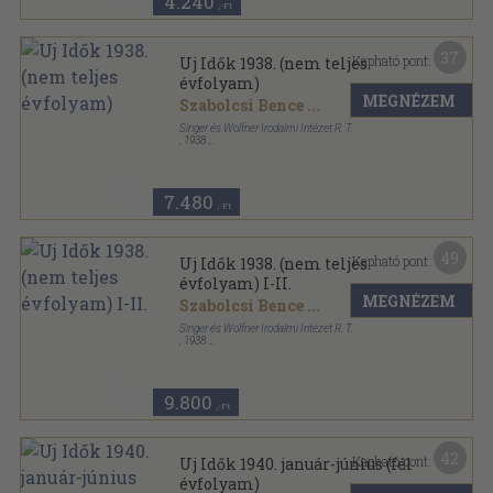
4.240
,-Ft
37
Kapható pont:
Uj Idők 1938. (nem teljes
évfolyam)
MEGNÉZEM
Szabolcsi Bence
...
Singer és Wolfner Irodalmi Intézet R. T.
,
1938
Aranyozott kiadói egész vászonkötés
,
832
oldal
Uj Idők sorozat
7.480
,-Ft
49
Kapható pont:
Uj Idők 1938. (nem teljes
évfolyam) I-II.
MEGNÉZEM
Szabolcsi Bence
...
Singer és Wolfner Irodalmi Intézet R. T.
,
1938
Könyvkötői kötés
,
1715
oldal
Uj Idők sorozat
9.800
,-Ft
42
Kapható pont:
Uj Idők 1940. január-június (fél
évfolyam)