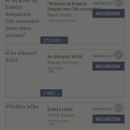
860
Kapható pont:
"40 kötet az Erdélyi
Szépmives Céh sorozatból
MEGNÉZEM
(nem teljes sorozat)"
Szerb Antal
...
Erdélyi Szépmives Céh
Vászon
,
11725
oldal
Erdélyi Szépmives Céh sorozat
172.000
,-Ft
16
Kapható pont:
Az átkozott költő
Rónay György
...
MEGNÉZEM
Nap Kiadó Bt.
,
2001
Fűzött kemény papírkötés
,
276
oldal
Emlékezet sorozat
1.980
,-Ft
152
Kapható pont:
Erdély lelke
Török Sándor
...
MEGNÉZEM
Dante Könyvkiadó
,
1940
Vászon
,
208
oldal