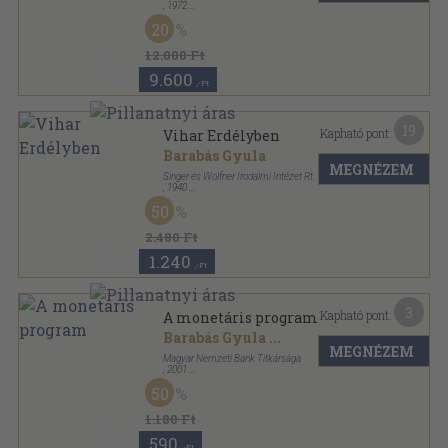
,
1972
Bőr
,
393
oldal
20
Erdélyi remekírók sorozat
12.000 Ft
9.600
,-Ft
19
Kapható pont:
Vihar Erdélyben
Barabás Gyula
MEGNÉZEM
Singer és Wolfner Irodalmi Intézet Rt.
,
1940
Vászon
,
396
oldal
50
2.480 Ft
1.240
,-Ft
3
Kapható pont:
A monetáris program
Barabás Gyula
...
MEGNÉZEM
Magyar Nemzeti Bank Titkársága
,
2001
Tűzött kötés
,
44
oldal
50
MNB Műhelytanulmányok sorozat
1.180 Ft
590
,-Ft