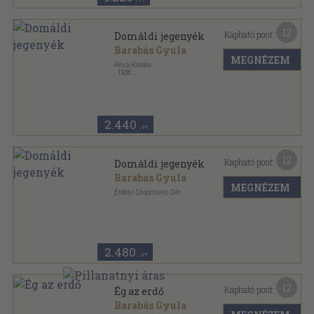
12
Kapható pont:
Domáldi jegenyék
Barabás Gyula
MEGNÉZEM
Révai Kiadás
,
1936
Vászon
,
298
oldal
2.440
,-Ft
12
Kapható pont:
Domáldi jegenyék
Barabás Gyula
MEGNÉZEM
Erdélyi Szépmíves Céh
Vászon
,
298
oldal
Az Erdélyi Szépmíves Céh 10 éves jubileumára
kiadott díszkiadás sorozat
2.480
,-Ft
12
Kapható pont:
Ég az erdő
Barabás Gyula