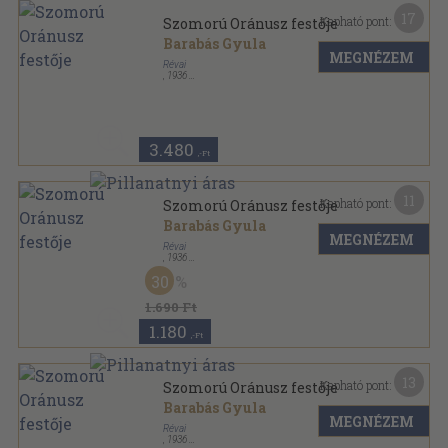
17
Kapható pont:
Szomorú Oránusz festője
Barabás Gyula
MEGNÉZEM
Révai
,
1936
Vászon
,
272
oldal
3.480
,-Ft
11
Kapható pont:
Szomorú Oránusz festője
Barabás Gyula
MEGNÉZEM
Révai
,
1936
Vászon
,
272
oldal
30
1.690 Ft
1.180
,-Ft
13
Kapható pont:
Szomorú Oránusz festője
Barabás Gyula
MEGNÉZEM
Révai
,
1936