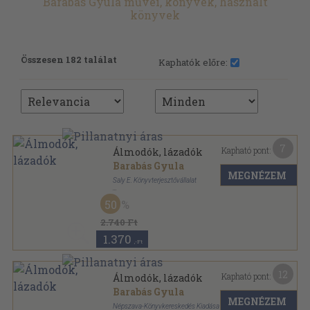
Barabás Gyula művei, könyvek, használt
könyvek
Összesen 182 találat
Kaphatók előre:
7
Kapható pont:
Álmodók, lázadók
Barabás Gyula
MEGNÉZEM
Saly E. Könyvterjesztővállalat
Aranyozott gerincű kiadói vászonkötés
,
176
oldal
50
2.740 Ft
1.370
,-Ft
12
Kapható pont:
Álmodók, lázadók
Barabás Gyula
MEGNÉZEM
Népszava-Könyvkereskedés Kiadása