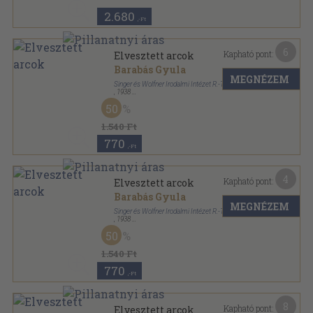
2.680
,-Ft
6
Kapható pont:
Elvesztett arcok
Barabás Gyula
MEGNÉZEM
Singer és Wolfner Irodalmi Intézet R.-T.
,
1938
Varrott papírkötés
,
230
oldal
50
1.540 Ft
770
,-Ft
4
Kapható pont:
Elvesztett arcok
Barabás Gyula
MEGNÉZEM
Singer és Wolfner Irodalmi Intézet R.-T. Kiadása
,
1938
Könyvkötői kötés
,
230
oldal
50
1.540 Ft
770
,-Ft
8
Kapható pont:
Elvesztett arcok