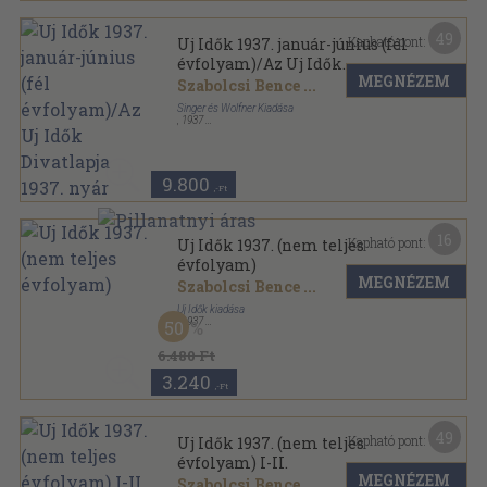
49
Kapható pont:
Uj Idők 1937. január-június (fél
évfolyam)/Az Uj Idők
MEGNÉZEM
Divatlapja 1937. nyár
Szabolcsi Bence
...
Singer és Wolfner Kiadása
,
1937
Könyvkötői kötés
,
1000
oldal
Uj Idők sorozat
9.800
,-Ft
16
Kapható pont:
Uj Idők 1937. (nem teljes
évfolyam)
MEGNÉZEM
Szabolcsi Bence
...
Uj Idők kiadása
,
1937
50
Könyvkötői kötés
,
469
oldal
Uj Idők sorozat
6.480 Ft
3.240
,-Ft
49
Kapható pont:
Uj Idők 1937. (nem teljes
évfolyam) I-II.
MEGNÉZEM
Szabolcsi Bence
...