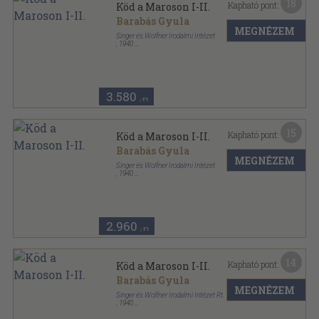
18
Kapható pont:
Köd a Maroson I-II.
Barabás Gyula
MEGNÉZEM
Singer és Wolfner Irodalmi Intézet
,
1940
Vászon
,
416
oldal
3.580
,-Ft
15
Kapható pont:
Köd a Maroson I-II.
Barabás Gyula
MEGNÉZEM
Singer és Wolfner Irodalmi Intézet
,
1940
Vászon
,
416
oldal
Magyart a magyarnak-Magyar regények sorozat
2.960
,-Ft
14
Kapható pont:
Köd a Maroson I-II.
Barabás Gyula
MEGNÉZEM
Singer és Wolfner Irodalmi Intézet Rt.
,
1940
Félvászon
,
416
oldal