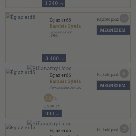
1.240
,-Ft
17
Kapható pont:
Ég az erdő
Barabás Gyula
MEGNÉZEM
Dante Könyvkiadó
,
1936
Félbőr
,
159
oldal
Halhatatlan Könyvek sorozat
3.480
,-Ft
5
Kapható pont:
Ég az erdő
Barabás Gyula
MEGNÉZEM
Harmonia kulturbizottság
Könyvkötői kötés
,
226
oldal
50
Magyar irás - magyar lélek sorozat
1.980 Ft
990
,-Ft
15
Kapható pont:
Ég az erdő