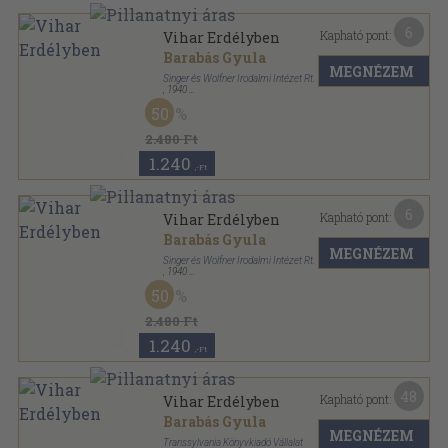
6
Kapható pont:
Vihar Erdélyben
Barabás Gyula
MEGNÉZEM
Singer és Wolfner Irodalmi Intézet Rt.
,
1940
Félvászon
,
396
oldal
50
2.480 Ft
1.240
,-Ft
6
Kapható pont:
Vihar Erdélyben
Barabás Gyula
MEGNÉZEM
Singer és Wolfner Irodalmi Intézet Rt.
,
1940
Félvászon
,
396
oldal
50
2.480 Ft
1.240
,-Ft
48
Kapható pont:
Vihar Erdélyben
Barabás Gyula
MEGNÉZEM
Transsylvania Könyvkiadó Vállalat