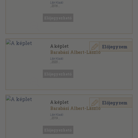
Libri Kiadó
,
2016
Fűzött kemény papírkötés
,
445
oldal
Előjegyezhető
A képlet
Előjegyzem
Barabási Albert-László
Libri Kiadó
,
2020
Ragasztott papírkötés
,
290
oldal
Előjegyezhető
A képlet
Előjegyzem
Barabási Albert-László
Libri Kiadó
,
2019
Fűzött kemény papírkötés
,
280
oldal
Előjegyezhető