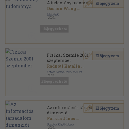
A tudomány tudománya
Előjegyzem
Dashun Wang
...
Libri Kiadó
,
2020
Fűzött kemény papírkötés
,
330
oldal
Előjegyezhető
Fizikai Szemle 2001.
Előjegyzem
szeptember
Radnóti Katalin
...
Eötvös Lóránd Fizikai Társulat
,
2001
Tűzött kötés
,
35
oldal
Előjegyezhető
Fizikai Szemle sorozat
Az információs társadalom
Előjegyzem
dimenziói
Farkas János
...
Gondolat Kiadó-Infonia
,
2006