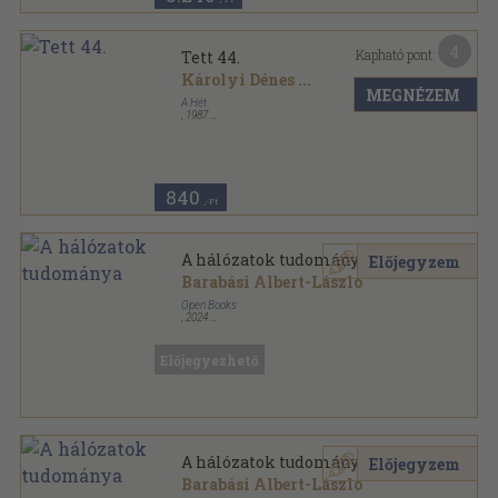
4
Kapható pont:
Tett 44.
Károlyi Dénes
...
MEGNÉZEM
A Hét
,
1987
Tűzött kötés
,
64
oldal
Tett sorozat
840
,-Ft
A hálózatok tudománya
Előjegyzem
Barabási Albert-László
Open Books
,
2024
Fűzött kemény papírkötés
,
445
oldal
Előjegyezhető
A hálózatok tudománya
Előjegyzem
Barabási Albert-László