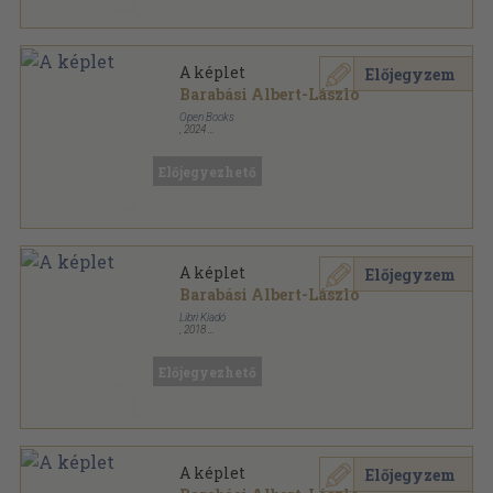
A képlet
Előjegyzem
Barabási Albert-László
Open Books
,
2024
Ragasztott papírkötés
,
332
oldal
Előjegyezhető
A képlet
Előjegyzem
Barabási Albert-László
Libri Kiadó
,
2018
Fűzött kemény papírkötés
,
280
oldal
Előjegyezhető
A képlet
Előjegyzem