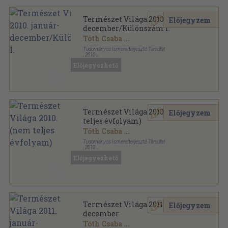
Természet Világa 2010. január-
Előjegyzem
december/Különszám I.
Tóth Csaba
...
Tudományos Ismeretterjesztő Társulat
,
2010
Tűzött kötés
,
664
oldal
Előjegyezhető
Természet Világa sorozat
Természet Világa 2010. (nem
Előjegyzem
teljes évfolyam)
Tóth Csaba
...
Tudományos Ismeretterjesztő Társulat
,
2010
Tűzött kötés
,
530
oldal
Előjegyezhető
Természet Világa sorozat
Természet Világa 2011. január-
Előjegyzem
december
Tóth Csaba
...