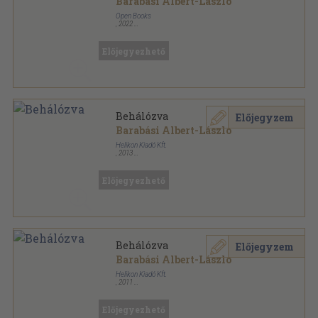
Barabási Albert-László
Open Books
,
2022
Ragasztott papírkötés
,
332
oldal
Előjegyezhető
Behálózva
Előjegyzem
Barabási Albert-László
Helikon Kiadó Kft.
,
2013
Ragasztott papírkötés
,
320
oldal
Előjegyezhető
Behálózva
Előjegyzem
Barabási Albert-László
Helikon Kiadó Kft.
,
2011
Ragasztott papírkötés
,
320
oldal
Előjegyezhető