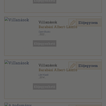
Előjegyezhető
Villanások
Előjegyzem
Barabási Albert-László
Open Books
,
2022
Ragasztott papírkötés
,
375
oldal
Előjegyezhető
Villanások
Előjegyzem
Barabási Albert-László
Libri Kiadó
,
2014
Fűzött kemény papírkötés
,
335
oldal
Előjegyezhető