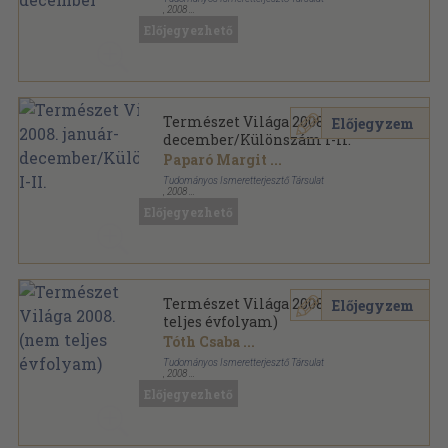
,
2008
Tűzött kötés
,
576
oldal
Előjegyezhető
Természet Világa sorozat
Természet Világa 2008. január-
Előjegyzem
december/Különszám I-II.
Paparó Margit
...
Tudományos Ismeretterjesztő Társulat
,
2008
Tűzött kötés
,
672
oldal
Előjegyezhető
Természet Világa sorozat
Természet Világa 2008. (nem
Előjegyzem
teljes évfolyam)
Tóth Csaba
...
Tudományos Ismeretterjesztő Társulat
,
2008
Tűzött kötés
,
480
oldal
Előjegyezhető
Természet Világa sorozat