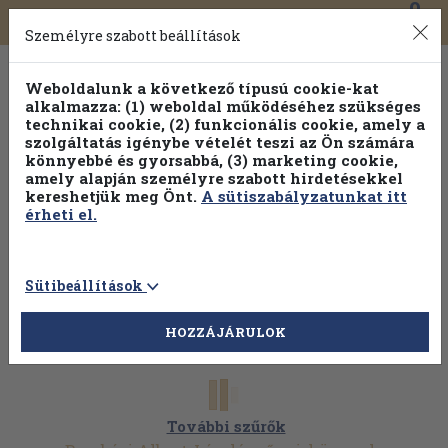
0
Toggle
Főmenü
Könyveink
navigation
Személyre szabott beállítások
Weboldalunk a következő típusú cookie-kat
alkalmazza: (1) weboldal működéséhez szükséges
technikai cookie, (2) funkcionális cookie, amely a
szolgáltatás igénybe vételét teszi az Ön számára
könnyebbé és gyorsabbá, (3) marketing cookie,
amely alapján személyre szabott hirdetésekkel
kereshetjük meg Önt.
A sütiszabályzatunkat itt
érheti el.
Sütibeállítások
HOZZÁJÁRULOK
További szűrők