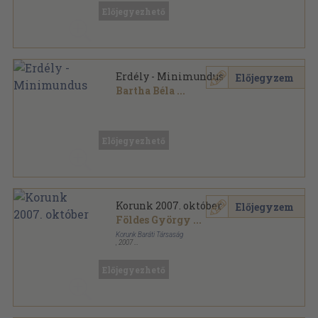
Ragasztott papírkötés
,
293
oldal
Előjegyezhető
Információ és társadalom sorozat
Erdély - Minimundus
Előjegyzem
Bartha Béla
...
Kapcsos keménykötés
,
260
oldal
Előjegyezhető
Korunk 2007. október
Előjegyzem
Földes György
...
Korunk Baráti Társaság
,
2007
Ragasztott papírkötés
,
128
oldal
Korunk sorozat
Előjegyezhető