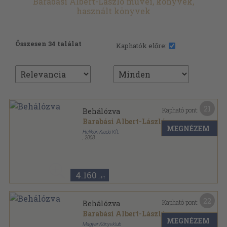
Barabási Albert-László művei, könyvek,
használt könyvek
Összesen 34 találat
Kaphatók előre:
21
Kapható pont:
Behálózva
Barabási Albert-László
MEGNÉZEM
Helikon Kiadó Kft.
,
2008
Ragasztott papírkötés
,
320
oldal
4.160
,-Ft
22
Kapható pont:
Behálózva
Barabási Albert-László
MEGNÉZEM
Magyar Könyvklub