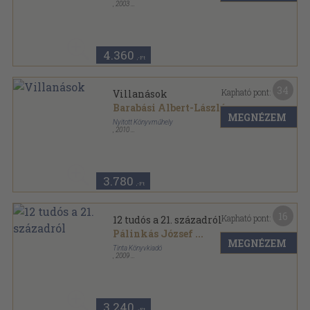
,
2003
Fűzött kemény papírkötés
,
367
oldal
4.360
,-Ft
34
Kapható pont:
Villanások
Barabási Albert-László
MEGNÉZEM
Nyitott Könyvműhely
,
2010
Fűzött kemény papírkötés
,
335
oldal
3.780
,-Ft
16
Kapható pont:
12 tudós a 21. századról
Pálinkás József
...
MEGNÉZEM
Tinta Könyvkiadó
,
2009
Ragasztott papírkötés
,
132
oldal
3.240
,-Ft