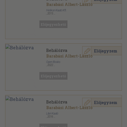
Barabási Albert-László
Helikon Kiadó Kft.
,
2015
Ragasztott papírkötés
,
320
oldal
Előjegyezhető
Behálózva
Előjegyzem
Barabási Albert-László
Open Books
,
2022
Ragasztott papírkötés
,
383
oldal
Előjegyezhető
Behálózva
Előjegyzem
Barabási Albert-László
Libri Kiadó
,
2016
Ragasztott papírkötés
,
320
oldal