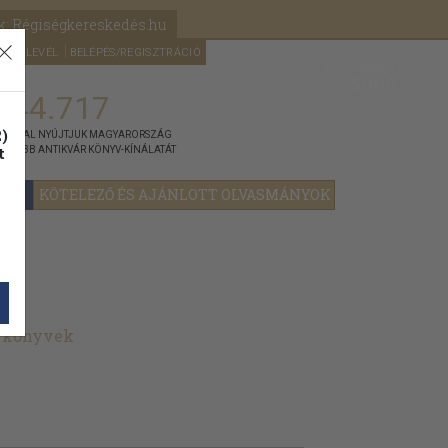
k: Régiségkereskedés.hu
A kosaram
HÍRLEVÉL
BELÉPÉS/REGISZTRÁCIÓ
MÉG
0
5000
Ft
144.717
)
ÁNNYAL NYÚJTJUK MAGYARORSZÁG
t
GYOBB ANTIKVÁR KÖNYV-KÍNÁLATÁT
YOK
KÖTELEZŐ ÉS AJÁNLOTT OLVASMÁNYOK
t könyvek