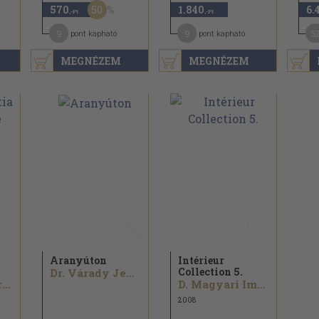
50
570
1.840
6.
,-Ft
,-Ft
9
9
5
pont kapható
pont kapható
MEGNÉZEM
MEGNÉZEM
Aranyúton
Intérieur
Collection 5.
Dr. Várady Jenő...
Dr. Deák Valéria...
D. Magyari Imre...
2008