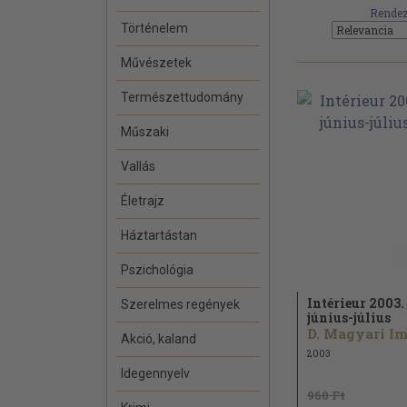
Rendez
Történelem
Művészetek
Természettudomány
Műszaki
Vallás
Életrajz
Háztartástan
Pszichológia
Intérieur 2003.
Szerelmes regények
június-július
Akció, kaland
2003
Idegennyelv
960 Ft