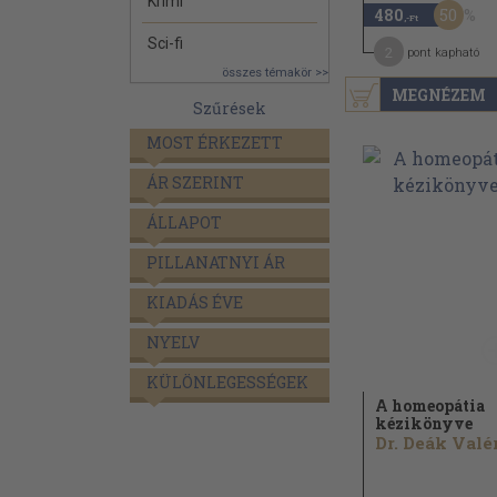
Krimi
50
480
,-Ft
Sci-fi
2
pont kapható
összes témakör >>
MEGNÉZEM
Szűrések
MOST ÉRKEZETT
ÁR SZERINT
ÁLLAPOT
PILLANATNYI ÁR
KIADÁS ÉVE
NYELV
KÜLÖNLEGESSÉGEK
A homeopátia
kézikönyve