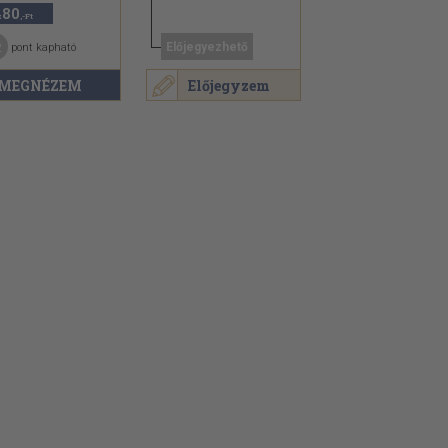
480
,-Ft
2
Előjegyezhető
pont kapható
MEGNÉZEM
Előjegyzem