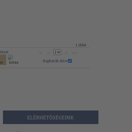
1 oldal
Nézet:
Kaphatók előre:
ELÉRHETŐSÉGEINK