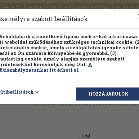
TÁRUHÁZ
ELŐJEGYZÉS
AJÁNDÉKUTALVÁNY
Partnerün
SZÁLLÍTÁS
SEGÍTSÉG
Személyre szabott beállítások
1.
Részletes kereső
Témaköri fa
eboldalunk a következő típusú cookie-kat alkalmazza:
1) weboldal működéséhez szükséges technikai cookie, (2
KIADV
unkcionális cookie, amely a szolgáltatás igénybe vételé
LEGNA
eszi az Ön számára könnyebbé és gyorsabbá, (3)
arketing cookie, amely alapján személyre szabott
PILLANATNYI ÁRAINK
FENNTARTHATÓ OLVASMÁN
irdetésekkel kereshetjük meg Önt.
A
ütiszabályzatunkat itt érheti el.
ütibeállítások
HOZZÁJÁRULOK
Baranyai Tamás művei, könyvek, használ
1 oldal