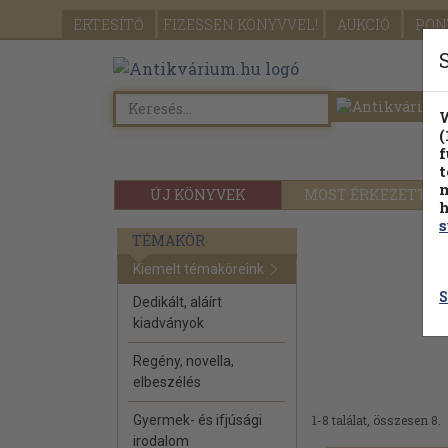
ÉRTESÍTŐ
FIZESSEN
KÖNYVVEL!
AUKCIÓ
PON
W
(
f
t
m
ÚJ KÖNYVEK
MOST ÉRKEZETT
h
s
TÉMAKÖR
Kiemelt témaköreink
S
Dedikált, aláírt
kiadványok
Regény, novella,
elbeszélés
Gyermek- és ifjúsági
1-8 találat, összesen 8.
irodalom