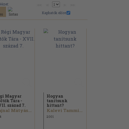
Nézet:
Kaphatók előre:
gi Magyar
Hogyan
ltők Tára -
tanítsunk
II. század 7.
hittant?
jnal Mátyás...
Kalevi Tamminen...
4
2001