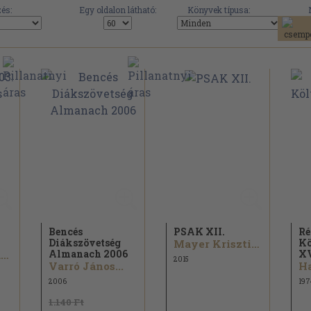
és:
Egy oldalon látható:
Könyvek típusa:
Bencés
PSAK XII.
Ré
Diákszövetség
Kö
Mayer Krisztina...
Almanach 2006
XV
D. Magyari Imre...
2015
Varró János...
Ha
2006
197
1.140 Ft