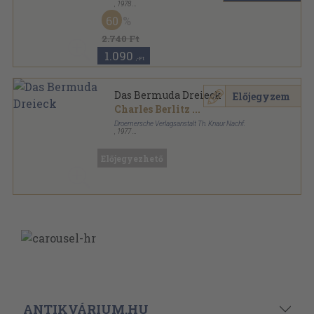
,
1978
Ragasztott papírkötés
,
215
oldal
60
Knaur sorozat
2.740 Ft
1.090
,-Ft
Das Bermuda Dreieck
Előjegyzem
Charles Berlitz
...
Droemersche Verlagsanstalt Th. Knaur Nachf.
,
1977
Ragasztott papírkötés
,
215
oldal
Knaur sorozat
Előjegyezhető
ANTIKVÁRIUM.HU