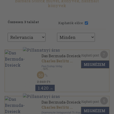
Barbara Störck művei, könyvek, használt
könyvek
Összesen 3 találat
Kaphatók előre:
7
Kapható pont:
Das Bermuda-Dreieck
Charles Berlitz
...
MEGNÉZEM
Paul Zsolnay Verlag
,
1975
Fűzött kemény papírkötés
,
254
oldal
50
2.840 Ft
1.420
,-Ft
5
Kapható pont:
Das Bermuda-Dreieck
Charles Berlitz
...
MEGNÉZEM
Droemersche Verlagsanstalt Th. Knaur Nachf.