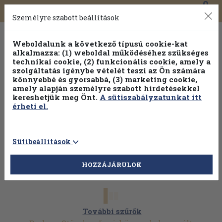
0
Toggle
Főmenü
Könyveink
navigation
Személyre szabott beállítások
Weboldalunk a következő típusú cookie-kat
alkalmazza: (1) weboldal működéséhez szükséges
technikai cookie, (2) funkcionális cookie, amely a
szolgáltatás igénybe vételét teszi az Ön számára
könnyebbé és gyorsabbá, (3) marketing cookie,
Válogasson több mint 30 000 kötet közül
amely alapján személyre szabott hirdetésekkel
Hobbi témakörökben
20% kedvezménnyel!
kereshetjük meg Önt.
A sütiszabályzatunkat itt
érheti el.
Sütibeállítások
HOZZÁJÁRULOK
További szűrők