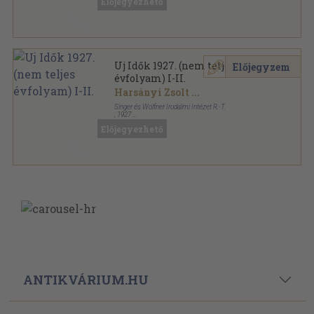
Előjegyezhető
Uj Idők sorozat
Uj Idők 1927. (nem teljes
Előjegyzem
évfolyam) I-II.
Harsányi Zsolt
...
Singer és Wolfner Irodalmi Intézet R.-T.
,
1927
Könyvkötői kötés
,
1462
oldal
Előjegyezhető
Uj Idők sorozat
ANTIKVÁRIUM.HU