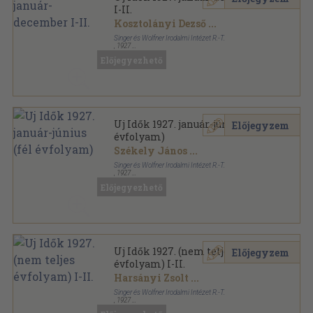
I-II.
Kosztolányi Dezső
...
Singer és Wolfner Irodalmi Intézet R.-T.
,
1927
Vászon
,
1468
oldal
Előjegyezhető
Uj Idők sorozat
Uj Idők 1927. január-június (fél
Előjegyzem
évfolyam)
Székely János
...
Singer és Wolfner Irodalmi Intézet R.-T.
,
1927
Aranyozott kiadói egész vászonkötés
,
728
oldal
Előjegyezhető
Uj Idők sorozat
Uj Idők 1927. (nem teljes
Előjegyzem
évfolyam) I-II.
Harsányi Zsolt
...
Singer és Wolfner Irodalmi Intézet R.-T.
,
1927
Aranyozott kiadói egész vászonkötés
,
1466
oldal