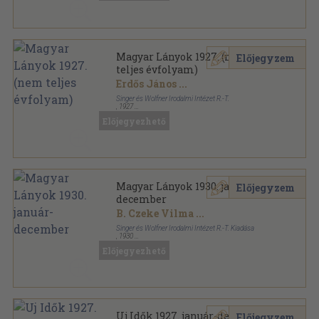
Magyar Lányok 1927. (nem
Előjegyzem
teljes évfolyam)
Erdős János
...
Singer és Wolfner Irodalmi Intézet R.-T.
,
1927
Könyvkötői vászonkötés
,
566
oldal
Előjegyezhető
Magyar Lányok sorozat
Magyar Lányok 1930. január-
Előjegyzem
december
B. Czeke Vilma
...
Singer és Wolfner Irodalmi Intézet R.-T. Kiadása
,
1930
Könyvkötői kötés
,
584
oldal
Előjegyezhető
Magyar Lányok sorozat
Uj Idők 1927. január-december
Előjegyzem