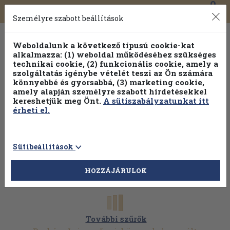
0
Toggle
Főmenü
Könyveink
navigation
Személyre szabott beállítások
Weboldalunk a következő típusú cookie-kat
alkalmazza: (1) weboldal működéséhez szükséges
technikai cookie, (2) funkcionális cookie, amely a
szolgáltatás igénybe vételét teszi az Ön számára
könnyebbé és gyorsabbá, (3) marketing cookie,
amely alapján személyre szabott hirdetésekkel
kereshetjük meg Önt.
A sütiszabályzatunkat itt
érheti el.
Sütibeállítások
HOZZÁJÁRULOK
További szűrők