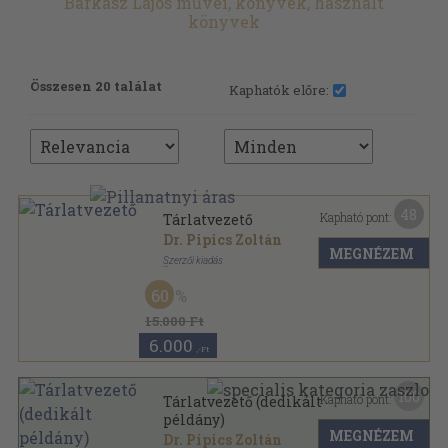
Barkász Lajos művei, könyvek, használt
könyvek
Összesen 20 találat
Kaphatók előre:
48
Kapható pont:
Tárlatvezető
Dr. Pipics Zoltán
MEGNÉZEM
Szerzői kiadás
Félbőr
,
224
oldal
60
15.000 Ft
6.000
,-Ft
100
Kapható pont:
Tárlatvezető (dedikált
példány)
MEGNÉZEM
Dr. Pipics Zoltán