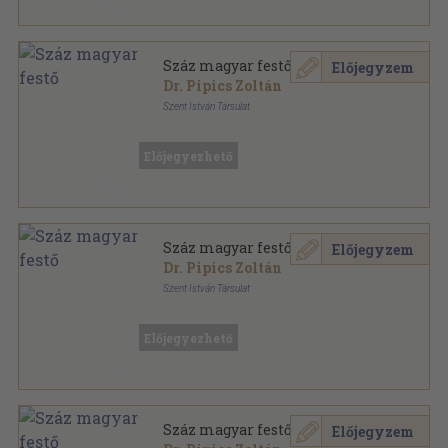
Száz magyar festő
Előjegyzem
Dr. Pipics Zoltán
Szent István Társulat
Könyvkötői papírkötés
,
221
oldal
Előjegyezhető
Száz magyar festő
Előjegyzem
Dr. Pipics Zoltán
Szent István Társulat
Könyvkötői vászonkötés
,
221
oldal
Előjegyezhető
Száz magyar festő
Előjegyzem