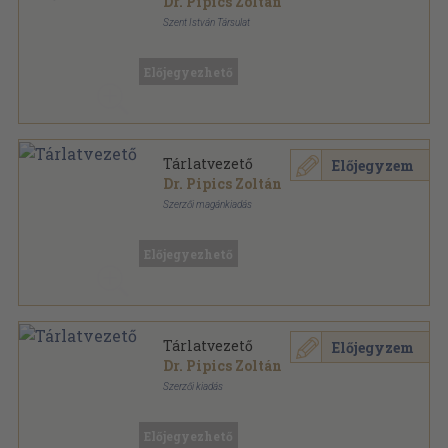
Dr. Pipics Zoltán
Szent István Társulat
Varrott papírkötés
,
221
oldal
Előjegyezhető
Tárlatvezető
Előjegyzem
Dr. Pipics Zoltán
Szerzői magánkiadás
Fűzött papírkötés
,
224
oldal
Előjegyezhető
Tárlatvezető
Előjegyzem
Dr. Pipics Zoltán
Szerzői kiadás
Tűzött kötés
,
224
oldal
Előjegyezhető