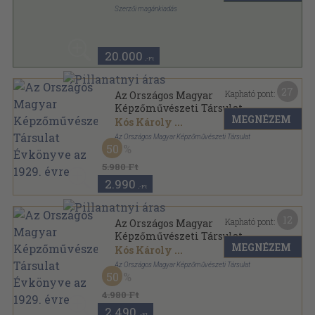
Szerzői magánkiadás
Fűzött papírkötés
,
224
oldal
20.000
,-Ft
27
Kapható pont:
Az Országos Magyar
Képzőművészeti Társulat
MEGNÉZEM
Évkönyve az 1929. évre
Kós Károly
...
Az Országos Magyar Képzőművészeti Társulat
50
Vászon
,
190
oldal
Az Országos Magyar Képzőművészeti Társulat
5.980 Ft
Évkönyve sorozat
2.990
,-Ft
12
Kapható pont:
Az Országos Magyar
Képzőművészeti Társulat
MEGNÉZEM
Évkönyve az 1929. évre
Kós Károly
...
Az Országos Magyar Képzőművészeti Társulat
50
Könyvkötői vászonkötés
,
190
oldal
Az Országos Magyar Képzőművészeti Társulat
4.980 Ft
Évkönyve sorozat
2.490
,-Ft