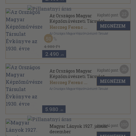
22
Kapható pont:
Az Országos Magyar
Képzőművészeti Társulat
MEGNÉZEM
Évkönyve az 1930. évre
Herczeg Ferenc
...
Az Országos Magyar Képzőművészeti Társulat
50
Félvászon
,
155
oldal
Az Országos Magyar Képzőművészeti Társulat
4.980 Ft
Évkönyve sorozat
2.490
,-Ft
30
Kapható pont:
Az Országos Magyar
Képzőművészeti Társulat
MEGNÉZEM
Évkönyve az 1930. évre
Herczeg Ferenc
...
Az Országos Magyar Képzőművészeti Társulat
Vászon
,
158
oldal
Az Országos Magyar Képzőművészeti Társulat
Évkönyve sorozat
5.980
,-Ft
100
Kapható pont:
Magyar Lányok 1927. január-
december