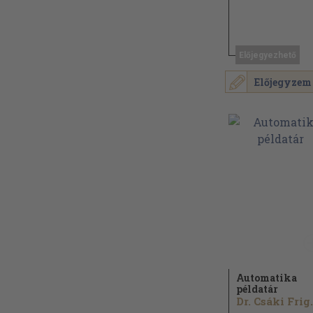
Előjegyezhető
Előjegyzem
Automatika
példatár
Dr. Cs