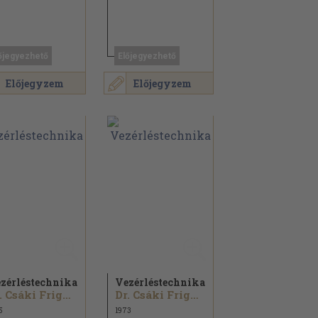
őjegyezhető
Előjegyezhető
Előjegyzem
Előjegyzem
zérléstechnika
Vezérléstechnika
Dr. Csáki Frigyes...
Dr. Csáki Frigyes...
5
1973