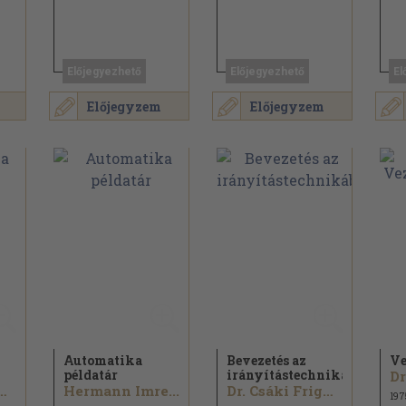
Előjegyezhető
Előjegyezhető
El
Előjegyzem
Előjegyzem
Automatika
Bevezetés az
Ve
példatár
irányítástechnikába
áki Frigyes...
Hermann Imre...
Dr. Csáki Frigyes...
197