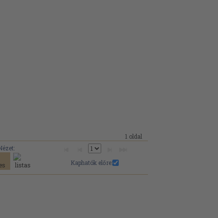
1 oldal
Nézet:
Kaphatók előre: