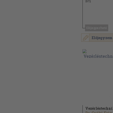
1972
Előjegyezhető
Előjegyzem
Vezérléstechn
Dr. Cs