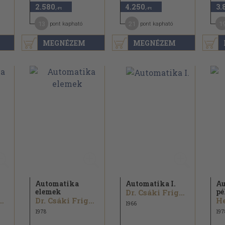
2.580
4.250
3.
,-Ft
,-Ft
13
21
1
pont kapható
pont kapható
MEGNÉZEM
MEGNÉZEM
Automatika
Automatika I.
Au
elemek
pé
Dr. Csáki Frigyes...
áki Frigyes...
Dr. Csáki Frigyes...
He
1966
1978
197