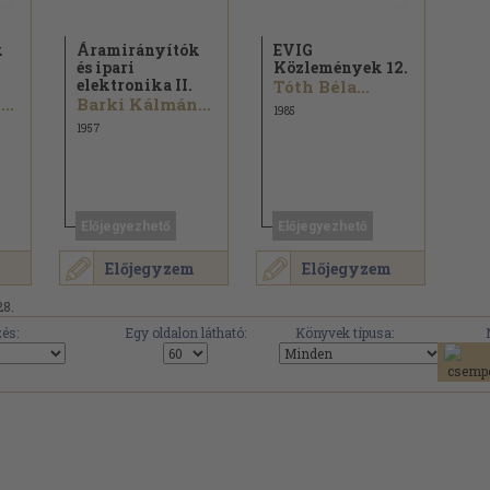
k
Áramirányítók
EVIG
és ipari
Közlemények 12.
elektronika II.
Tóth Béla...
..
Barki Kálmán...
1985
1957
Előjegyezhető
Előjegyezhető
Előjegyzem
Előjegyzem
28.
és:
Egy oldalon látható:
Könyvek típusa: