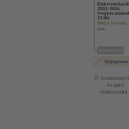
Elektrotechni
2002-2004.
(vegyes számo
23 db)
Nagy István..
2004
Előjegyezhető
Előjegyzem