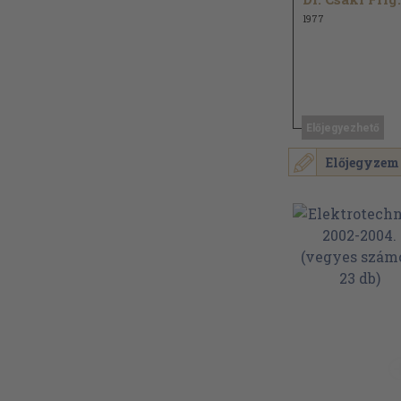
1977
Előjegyezhető
Előjegyzem