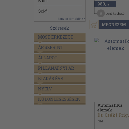
Krimi
980
,-Ft
Sci-fi
8
pont kapható
összes témakör >>
MEGNÉZEM
Szűrések
MOST ÉRKEZETT
ÁR SZERINT
ÁLLAPOT
PILLANATNYI ÁR
KIADÁS ÉVE
NYELV
KÜLÖNLEGESSÉGEK
Automatika
elemek
Dr. Cs
1981