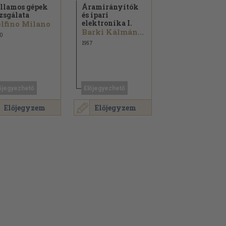
llamos gépek
Áramirányítók
zsgálata
és ipari
elektronika I.
lfino Milano
Barki Kálmán...
0
1957
őjegyezhető
Előjegyezhető
Előjegyzem
Előjegyzem