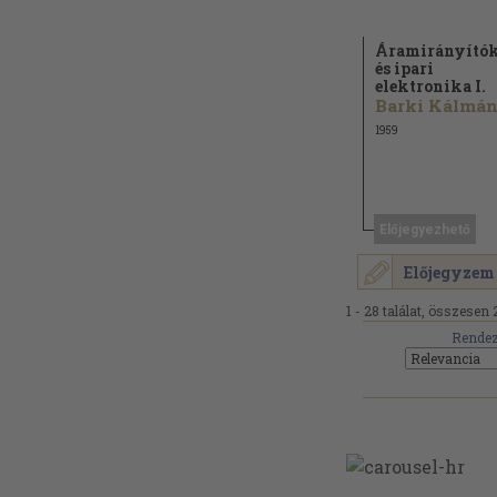
Áramirányító
és ipari
elektronika I.
Barki Kálmán.
1959
Előjegyezhető
Előjegyzem
1 - 28 találat, összesen 
Rendez