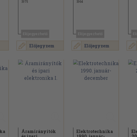
1975
1964
Előjegyezhető
Előjegyezhető
El
Előjegyzem
Előjegyzem
ika
Áramirányítók
Elektrotechnika
El
és ipari
1990. január-
20
áki Frigyes...