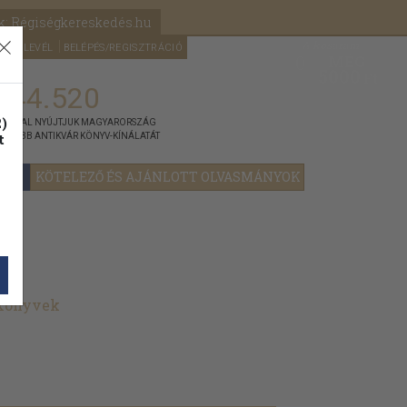
k: Régiségkereskedés.hu
A kosaram
HÍRLEVÉL
BELÉPÉS/REGISZTRÁCIÓ
MÉG
0
5000
Ft
144.520
)
ÁNNYAL NYÚJTJUK MAGYARORSZÁG
t
GYOBB ANTIKVÁR KÖNYV-KÍNÁLATÁT
YOK
KÖTELEZŐ ÉS AJÁNLOTT OLVASMÁNYOK
 könyvek