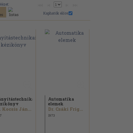
Nézet:
Kaphatók előre:
ányítástechnikai
Automatika
zikönyv
elemek
Dr. Kocsis János...
Dr. Csáki Frigyes...
7
1973