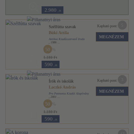
2.980
,-Ft
5
Kapható pont:
Szélfútta szavak
Büki Attila
MEGNÉZEM
Antikva Kiadásszervező Iroda
,
1986
Ragasztott papírkötés
,
80
oldal
50
1.180 Ft
590
,-Ft
3
Kapható pont:
Írók és iskolák
Laczkó András
MEGNÉZEM
Pro Pannonia Kiadói Alapítvány
,
2001
Ragasztott papírkötés
,
225
oldal
50
Pannónia könyvek sorozat
1.180 Ft
590
,-Ft