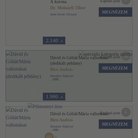
17
Kapható pont:
A korona
Dr. Molnárfi Tibor
MEGNÉZEM
Szent István Társulat
Fűzött papírkötés
,
127
oldal
2.140
,-Ft
30
Kapható pont:
Dávid és Góliát/Mária vallomásai
(dedikált példány)
MEGNÉZEM
Bíró András
Hazafias Népfront
,
1988
Tűzött kötés
,
88
oldal
1.980
,-Ft
6
Kapható pont:
Dávid és Góliát/Mária vallomásai
Bíró András
MEGNÉZEM
Hazafias Népfront
,
1988
Ragasztott papírkötés
,
85
oldal
60