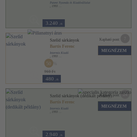
Patent Nyomda és Kiadóvállalat
,
1993
Ragasztott papírkötés
,
155
oldal
3.240
,-Ft
7
Kapható pont:
Szelíd sárkányok
Bartis Ferenc
MEGNÉZEM
Intermix Kiadó
,
1993
Ragasztott papírkötés
,
183
oldal
50
960 Ft
480
,-Ft
24
Kapható pont:
Szelíd sárkányok (dedikált példány)
Bartis Ferenc
MEGNÉZEM
Intermix Kiadó
,
1993
Ragasztott papírkötés
,
183
oldal
2.940
,-Ft