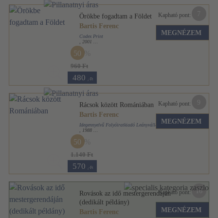
7
Kapható pont:
Örökbe fogadtam a Földet
Bartis Ferenc
MEGNÉZEM
Codex Print
,
2001
Ragasztott papírkötés
,
206
oldal
50
960 Ft
480
,-Ft
9
Kapható pont:
Rácsok között Romániában
Bartis Ferenc
MEGNÉZEM
Idegennyelvű Folyóiratkiadó Leányvállalat
,
1988
Ragasztott papírkötés
,
91
oldal
50
Kapu könyvek sorozat
1.140 Ft
570
,-Ft
16
Kapható pont:
Rovások az idő mestergerendáján
(dedikált példány)
MEGNÉZEM
Bartis Ferenc