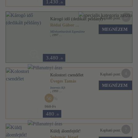
1.430
,-Ft
17
Kapható pont:
Károgó idő (dedikált példány)
Rédai Gábor
...
MEGNÉZEM
Művészetbarátok Egyesülete
,
1997
Ragasztott papírkötés
,
152
oldal
3.480
,-Ft
4
Kapható pont:
Kolostori csendélet
Üveges Tamás
MEGNÉZEM
Intermix Kft
,
1993
Ragasztott papírkötés
,
102
oldal
50
960 Ft
480
,-Ft
7
Kapható pont:
Küldj álomfejtőt!
Solymár József