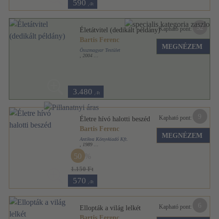
590
,-Ft
52
Kapható pont:
Életátvitel (dedikált példány)
Bartis Ferenc
MEGNÉZEM
Összmagyar Testület
,
2004
Ragasztott papírkötés
,
141
oldal
3.480
,-Ft
9
Kapható pont:
Életre hívó halotti beszéd
Bartis Ferenc
MEGNÉZEM
Antikva Könyvkiadó Kft.
,
1989
Ragasztott papírkötés
,
139
oldal
50
1.150 Ft
570
,-Ft
6
Kapható pont:
Ellopták a világ lelkét
Bartis Ferenc