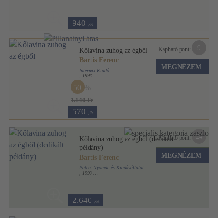
940
,-Ft
9
Kapható pont:
Kőlavina zuhog az égből
Bartis Ferenc
MEGNÉZEM
Intermix Kiadó
,
1993
Ragasztott papírkötés
,
155
oldal
50
1.140 Ft
570
,-Ft
24
Kapható pont:
Kőlavina zuhog az égből (dedikált
példány)
MEGNÉZEM
Bartis Ferenc
Patent Nyomda és Kiadóvállalat
,
1993
Ragasztott papírkötés
,
155
oldal
2.640
,-Ft