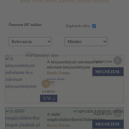
Bartis Ferenc művei, könyvek, használt könyvek
Összesen 207 találat
Kaphatók előre:
9
Kapható pont:
A kényszerhelyzet művészete és a
művészet kényszerhelyzete
MEGNÉZEM
Bartis Ferenc
Intermix Kiadó
,
1994
50
Ragasztott papírkötés
,
230
oldal
1.140 Ft
570
,-Ft
37
Kapható pont:
A túlélő
megdicsőülése/Bartók/Didergő lángok
MEGNÉZEM
(dedikált példány)
Bartis Ferenc