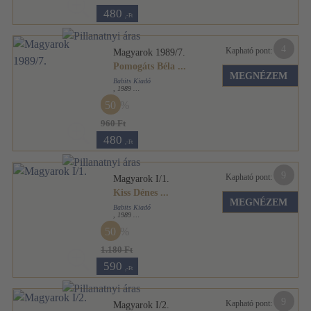
480
,-Ft
4
Kapható pont:
Magyarok 1989/7.
Pomogáts Béla
...
MEGNÉZEM
Babits Kiadó
,
1989
Ragasztott papírkötés
,
142
oldal
50
Magyarok sorozat
960 Ft
480
,-Ft
9
Kapható pont:
Magyarok I/1.
Kiss Dénes
...
MEGNÉZEM
Babits Kiadó
,
1989
Ragasztott papírkötés
,
173
oldal
50
Magyarok sorozat
1.180 Ft
590
,-Ft
9
Kapható pont:
Magyarok I/2.