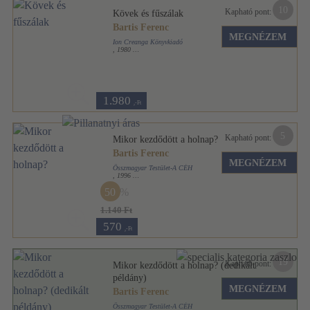
10
Kapható pont:
Kövek és fűszálak
Bartis Ferenc
MEGNÉZEM
Ion Creanga Könyvkiadó
,
1980
Ragasztott papírkötés
,
312
oldal
1.980
,-Ft
5
Kapható pont:
Mikor kezdődött a holnap?
Bartis Ferenc
MEGNÉZEM
Összmagyar Testület-A CÉH
,
1996
Ragasztott papírkötés
,
164
oldal
50
1.140 Ft
570
,-Ft
19
Kapható pont:
Mikor kezdődött a holnap? (dedikált
példány)
MEGNÉZEM
Bartis Ferenc
Összmagyar Testület-A CÉH