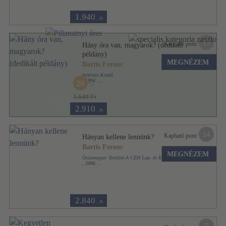
1.940
,-Ft
15
Kapható pont:
Hány óra van, magyarok? (dedikált
példány)
MEGNÉZEM
Bartis Ferenc
Intermix Kiadó
,
1994
20
Ragasztott papírkötés
,
172
oldal
3.640 Ft
2.910
,-Ft
14
Kapható pont:
Hányan kellene lennünk?
Bartis Ferenc
MEGNÉZEM
Összmagyar Testület-A CÉH Lap- és Könyvkiadó
,
2006
Ragasztott papírkötés
,
290
oldal
2.840
,-Ft