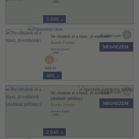
,
1996
Ragasztott papírkötés
,
164
oldal
3.840
,-Ft
7
Kapható pont:
Ne oltsátok el a tüzet, jó emberek!
Bartis Ferenc
MEGNÉZEM
Intermix Kiadó
,
1993
Fűzött papírkötés
,
151
oldal
50
960 Ft
480
,-Ft
13
Kapható pont:
Ne oltsátok el a tüzet, jó emberek
(dedikált példány)
MEGNÉZEM
Bartis Ferenc
Intermix Kiadó
,
1993
Ragasztott papírkötés
,
150
oldal
2.640
,-Ft