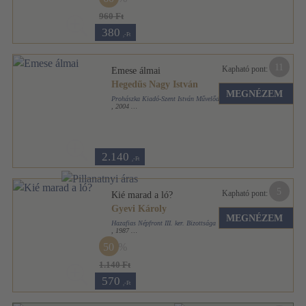
960 Ft
380
,-Ft
11
Kapható pont:
Emese álmai
Hegedűs Nagy István
MEGNÉZEM
Prohászka Kiadó-Szent István Művelődési Ház
,
2004
Ragasztott papírkötés
,
306
oldal
2.140
,-Ft
5
Kapható pont:
Kié marad a ló?
Gyevi Károly
MEGNÉZEM
Hazafias Népfront III. ker. Bizottsága
,
1987
Ragasztott papírkötés
,
119
oldal
50
1.140 Ft
570
,-Ft