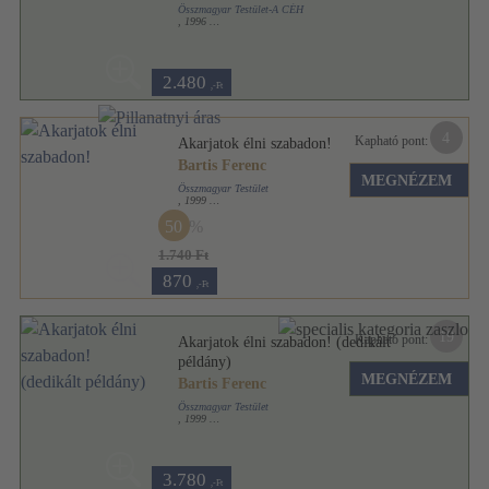
Összmagyar Testület-A CÉH
,
1996
Tűzött kötés
,
189
oldal
2.480
,-Ft
4
Kapható pont:
Akarjatok élni szabadon!
Bartis Ferenc
MEGNÉZEM
Összmagyar Testület
,
1999
Tűzött kötés
,
268
oldal
50
1.740 Ft
870
,-Ft
19
Kapható pont:
Akarjatok élni szabadon! (dedikált
példány)
MEGNÉZEM
Bartis Ferenc
Összmagyar Testület
,
1999
Tűzött kötés
,
268
oldal
3.780
,-Ft