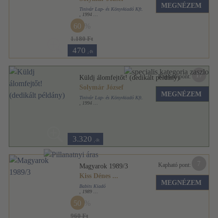
MEGNÉZEM
Tinivár Lap- és Könyvkiadó Kft.
,
1994
Ragasztott papírkötés
,
243
oldal
60
1.180 Ft
470
,-Ft
17
Kapható pont:
Küldj álomfejtőt! (dedikált példány)
Solymár József
MEGNÉZEM
Tinivár Lap- és Könyvkiadó Kft.
,
1994
Ragasztott papírkötés
,
243
oldal
3.320
,-Ft
7
Kapható pont:
Magyarok 1989/3
Kiss Dénes
...
MEGNÉZEM
Babits Kiadó
,
1989
Ragasztott papírkötés
,
175
oldal
50
Magyarok sorozat
960 Ft