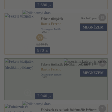
2.680
,-Ft
15
Kapható pont:
Fekete tűzijáték
Bartis Ferenc
MEGNÉZEM
Összmagyar Testület
,
2003
Ragasztott papírkötés
,
131
oldal
50
1.940 Ft
970
,-Ft
26
Kapható pont:
Fekete tűzijáték (dedikált példány)
Bartis Ferenc
MEGNÉZEM
Összmagyar Testület
,
2003
Ragasztott papírkötés
,
131
oldal
2.940
,-Ft
7
Kapható pont:
Fohászok és szitkok föltámadás előtt