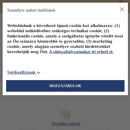
0
Toggle
Főmenü
Könyveink
navigation
Személyre szabott beállítások
Weboldalunk a következő típusú cookie-kat alkalmazza: (1)
weboldal működéséhez szükséges technikai cookie, (2)
funkcionális cookie, amely a szolgáltatás igénybe vételét teszi
az Ön számára könnyebbé és gyorsabbá, (3) marketing
cookie, amely alapján személyre szabott hirdetésekkel
kereshetjük meg Önt.
A sütiszabályzatunkat itt érheti el.
Sütibeállítások
HOZZÁJÁRULOK
További szűrők