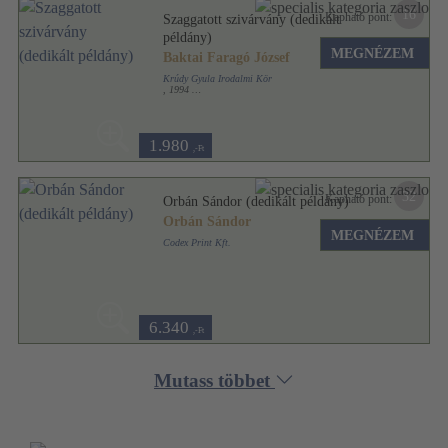
16
Kapható pont:
Szaggatott szivárvány (dedikált
példány)
MEGNÉZEM
Baktai Faragó József
Krúdy Gyula Irodalmi Kör
,
1994
Tűzött kötés
,
68
oldal
1.980
,-Ft
32
Kapható pont:
Orbán Sándor (dedikált példány)
Orbán Sándor
MEGNÉZEM
Codex Print Kft.
Tűzött kötés
,
24
oldal
6.340
,-Ft
Mutass többet