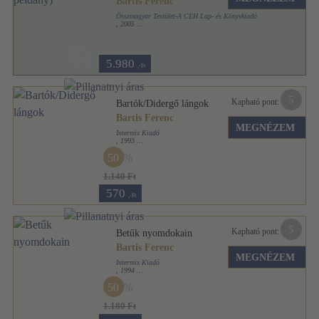
Bartis Ferenc
Összmagyar Testület-A CÉH Lap- és Könyvkiadó
,
2005
Ragasztott papírkötés
,
303
oldal
5.980
,-Ft
5
Kapható pont:
Bartók/Didergő lángok
Bartis Ferenc
MEGNÉZEM
Intermix Kiadó
,
1993
Ragasztott papírkötés
,
138
oldal
50
1.140 Ft
570
,-Ft
5
Kapható pont:
Betűk nyomdokain
Bartis Ferenc
MEGNÉZEM
Intermix Kiadó
,
1994
Ragasztott papírkötés
,
438
oldal
50
1.180 Ft