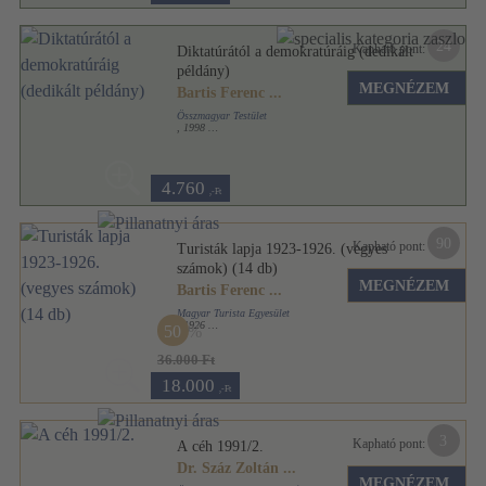
24
Kapható pont:
Diktatúrától a demokratúráig (dedikált
példány)
MEGNÉZEM
Bartis Ferenc
...
Összmagyar Testület
,
1998
Ragasztott papírkötés
,
166
oldal
4.760
,-Ft
90
Kapható pont:
Turisták lapja 1923-1926. (vegyes
számok) (14 db)
MEGNÉZEM
Bartis Ferenc
...
Magyar Turista Egyesület
,
1926
50
Könyvkötői kötés
,
584
oldal
Turisták Lapja sorozat
36.000 Ft
18.000
,-Ft
3
Kapható pont:
A céh 1991/2.
Dr. Száz Zoltán
...
MEGNÉZEM