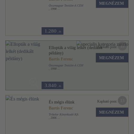
MEGNÉZEM
Összmagyar Testület-A CÉH
,
1998
Tűzött kötés
,
150
oldal
1.280
,-Ft
19
Kapható pont:
Ellopták a világ lelkét (dedikált
példány)
MEGNÉZEM
Bartis Ferenc
Összmagyar Testület-A CÉH
,
1998
Tűzött kötés
,
150
oldal
3.840
,-Ft
13
Kapható pont:
És mégis élünk
Bartis Ferenc
MEGNÉZEM
Trikolor Könyvkiadó Kft.
,
2006
Ragasztott papírkötés
,
227
oldal
Örökségünk sorozat