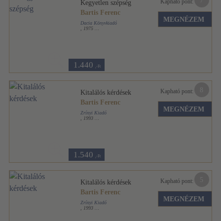
7
Kapható pont:
Kegyetlen szépség
Bartis Ferenc
MEGNÉZEM
Dacia Könyvkiadó
,
1975
Félvászon
,
80
oldal
1.440
,-Ft
8
Kapható pont:
Kitalálós kérdések
Bartis Ferenc
MEGNÉZEM
Zrínyi Kiadó
,
1993
Tűzött kötés
,
32
oldal
1.540
,-Ft
5
Kapható pont:
Kitalálós kérdések
Bartis Ferenc
MEGNÉZEM
Zrínyi Kiadó
,
1993
Tűzött kötés
,
32
oldal