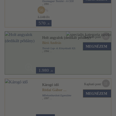
Összmagyar Testület - A CÉH
,
1991
Tűzött kötés
,
78
oldal
50
A céh sorozat
1.140 Ft
570
,-Ft
30
Kapható pont:
Holt angyalok (dedikált példány)
Bíró András
MEGNÉZEM
Tinivár Lap- és Könyvkiadó Kft.
,
1994
Ragasztott papírkötés
,
74
oldal
1.980
,-Ft
11
Kapható pont:
Károgó idő
Rédai Gábor
...
MEGNÉZEM
Művészetbarátok Egyesülete
,
1997
Ragasztott papírkötés
,
152
oldal