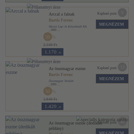
9
Kapható pont:
Arccal a falnak
Bartis Ferenc
MEGNÉZEM
Masszi Lap- és Könyvkiadó Kft.
,
2005
Ragasztott papírkötés
,
236
oldal
50
2.340 Ft
1.170
,-Ft
13
Kapható pont:
Az összmagyar eszme
Bartis Ferenc
MEGNÉZEM
Összmagyar Testület
,
2005
Ragasztott papírkötés
,
303
oldal
50
2.840 Ft
1.420
,-Ft
48
Kapható pont:
Az összmagyar eszme (dedikált
példány)
MEGNÉZEM