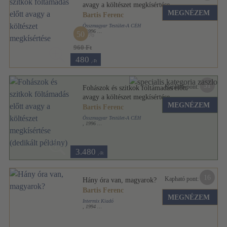
avagy a költészet megkísértése
MEGNÉZEM
Bartis Ferenc
Összmagyar Testület-A CÉH
,
1996
50
Ragasztott papírkötés
,
109
oldal
960 Ft
480
,-Ft
31
Kapható pont:
Fohászok és szitkok föltámadás előtt
avagy a költészet megkísértése
MEGNÉZEM
(dedikált példány)
Bartis Ferenc
Összmagyar Testület-A CÉH
,
1996
Ragasztott papírkötés
,
109
oldal
3.480
,-Ft
16
Kapható pont:
Hány óra van, magyarok?
Bartis Ferenc
MEGNÉZEM
Intermix Kiadó
,
1994
Ragasztott papírkötés
,
172
oldal