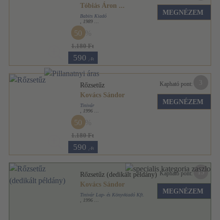
Tóbiás Áron
...
MEGNÉZEM
Babits Kiadó
,
1989
Ragasztott papírkötés
,
144
oldal
50
Magyarok sorozat
1.180 Ft
590
,-Ft
3
Kapható pont:
Rőzsetűz
Kovács Sándor
MEGNÉZEM
Tinivár
,
1996
Ragasztott papírkötés
,
190
oldal
50
1.180 Ft
590
,-Ft
15
Kapható pont:
Rőzsetűz (dedikált példány)
Kovács Sándor
MEGNÉZEM
Tinivár Lap- és Könyvkiadó Kft.
,
1996
Ragasztott papírkötés
,
190
oldal