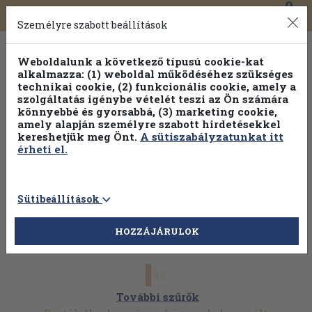
0
Toggle
Főmenü
Könyveink
navigation
Személyre szabott beállítások
Weboldalunk a következő típusú cookie-kat
alkalmazza: (1) weboldal működéséhez szükséges
technikai cookie, (2) funkcionális cookie, amely a
szolgáltatás igénybe vételét teszi az Ön számára
könnyebbé és gyorsabbá, (3) marketing cookie,
Válogasson több mint 1.000.000 kiadványunk közül
10-
amely alapján személyre szabott hirdetésekkel
100% kedvezménnyel!
kereshetjük meg Önt.
A sütiszabályzatunkat itt
érheti el.
Sütibeállítások
HOZZÁJÁRULOK
További szűrők