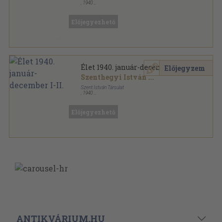
,
1940
Könyvkötői kötés
,
1116
oldal
Élet sorozat
Előjegyezhető
Élet 1940. január-december I-II.
Előjegyzem
Szenthegyi István
...
Szent István Társulat
,
1940
Aranyozott kiadói egész vászonkötés
,
1116
oldal
Élet sorozat
Előjegyezhető
ANTIKVÁRIUM.HU