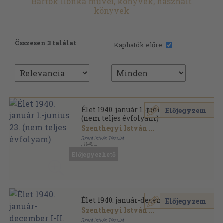
Bartók Ilonka művei, könyvek, használt
könyvek
Összesen 3 találat
Kaphatók előre:
Élet 1940. január 1.-junius 23.
Előjegyzem
(nem teljes évfolyam)
Szenthegyi István
...
Szent István Társulat
,
1940
Aranyozott kiadói egész vászonkötés
,
542
oldal
Előjegyezhető
Élet sorozat
Élet 1940. január-december I-II.
Előjegyzem
Szenthegyi István
...
Szent István Társulat