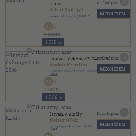
17
Kapható pont:
Garas
Albert Györgyi
...
MEGNÉZEM
Duna International Könyvkiadó Kft.
Fűzött kemény papírkötés
,
367
oldal
30
A nemzet színészei sorozat
2.740 Ft
1.910
,-Ft
10
Kapható pont:
Intézeti évkönyv 2004-2008
András Krisztina
...
MEGNÉZEM
Budapesti Corvinus Egyetem-Vállalatgazdaságtan
Intézet
,
2008
Ragasztott papírkötés
,
186
oldal
50
Intézeti Évkönyv sorozat
2.440 Ft
1.220
,-Ft
7
Kapható pont:
István, a király
Koltay Gábor
MEGNÉZEM
Ifjúsági Lap- és Könyvkiadó Vállalat
,
1984
Ragasztott papírkötés
,
239
oldal