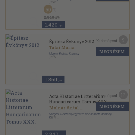
,
2000
Vászon
,
96
oldal
50
2.840 Ft
1.420
,-Ft
9
Kapható pont:
Építész Évkönyv 2012
Tatai Mária
MEGNÉZEM
Magyar Építész Kamara
,
2012
Ragasztott papírkötés
,
162
oldal
Építész Évkönyv sorozat
1.860
,-Ft
17
Kapható pont:
Acta Historiae Litterarum
Hungaricarum Tomus XXX.
MEGNÉZEM
Molnár Antal
...
Szegedi Tudományegyetem Bölcsészettudományi
Kar
,
2011
Ragasztott papírkötés
,
502
oldal
Acta Universitatis Szegediensis sorozat
3.340