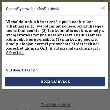
0
Toggle
Főmenü
Könyveink
navigation
Személyre szabott beállítások
Weboldalunk a következő típusú cookie-kat
alkalmazza: (1) weboldal működéséhez szükséges
technikai cookie, (2) funkcionális cookie, amely a
szolgáltatás igénybe vételét teszi az Ön számára
könnyebbé és gyorsabbá, (3) marketing cookie,
amely alapján személyre szabott hirdetésekkel
kereshetjük meg Önt.
A sütiszabályzatunkat itt
érheti el.
Sütibeállítások
HOZZÁJÁRULOK
További szűrők