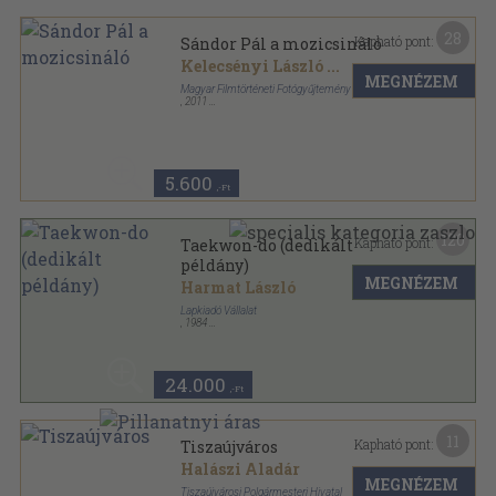
28
Kapható pont:
Sándor Pál a mozicsináló
Kelecsényi László
...
MEGNÉZEM
Magyar Filmtörténeti Fotógyűjtemény Alapítvány
,
2011
Fűzött kemény papírkötés
,
216
oldal
5.600
,-Ft
120
Kapható pont:
Taekwon-do (dedikált
példány)
MEGNÉZEM
Harmat László
Lapkiadó Vállalat
,
1984
Ragasztott papírkötés
,
450
oldal
24.000
,-Ft
11
Kapható pont:
Tiszaújváros
Halászi Aladár
MEGNÉZEM
Tiszaújvárosi Polgármesteri Hivatal