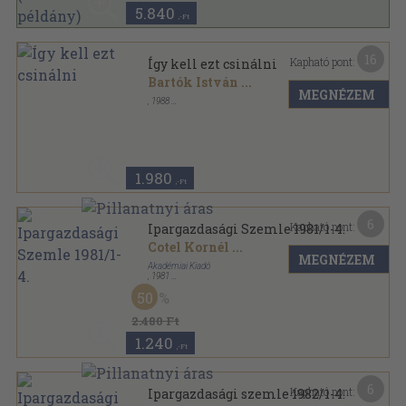
5.840
,-Ft
16
Kapható pont:
Így kell ezt csinálni
Bartók István
...
MEGNÉZEM
,
1988
Fűzött kemény papírkötés
,
87
oldal
1.980
,-Ft
6
Kapható pont:
Ipargazdasági Szemle 1981/1-4.
Cotel Kornél
...
MEGNÉZEM
Akadémiai Kiadó
,
1981
Ragasztott papírkötés
,
468
oldal
50
Ipargazdasági Szemle sorozat
2.480 Ft
1.240
,-Ft
6
Kapható pont:
Ipargazdasági szemle 1982/1-4.