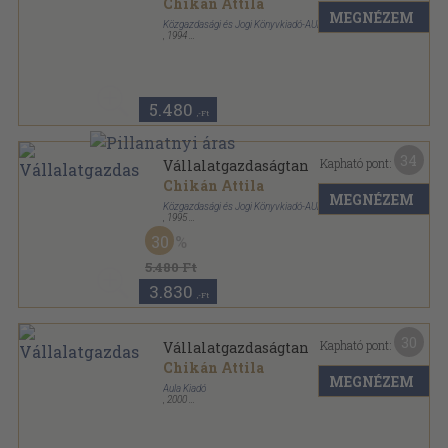
Chikán Attila
MEGNÉZEM
Közgazdasági és Jogi Könyvkiadó-AULA Kiadó
,
1994
Fűzött kemény papírkötés
,
512
oldal
5.480
,-Ft
34
Kapható pont:
Vállalatgazdaságtan
Chikán Attila
MEGNÉZEM
Közgazdasági és Jogi Könyvkiadó-AULA Kiadó
,
1995
Fűzött kemény papírkötés
,
512
oldal
30
5.480 Ft
3.830
,-Ft
30
Kapható pont:
Vállalatgazdaságtan
Chikán Attila
MEGNÉZEM
Aula Kiadó
,
2000
Fűzött kemény papírkötés
,
586
oldal