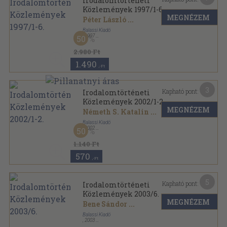
Irodalomtörténeti
Közlemények 1997/1-6.
MEGNÉZEM
Péter László
...
Balassi Kiadó
,
1997
50
Ragasztott papírkötés
,
726
oldal
Irodalomtörténeti Közlemények sorozat
2.980 Ft
1.490
,-Ft
3
Kapható pont:
Irodalomtörténeti
Közlemények 2002/1-2.
MEGNÉZEM
Németh S. Katalin
...
Balassi Kiadó
,
2002
50
Ragasztott papírkötés
,
257
oldal
Irodalomtörténeti Közlemények sorozat
1.140 Ft
570
,-Ft
5
Kapható pont:
Irodalomtörténeti
Közlemények 2003/6.
MEGNÉZEM
Bene Sándor
...
Balassi Kiadó
,
2003
Ragasztott papírkötés
,
150
oldal