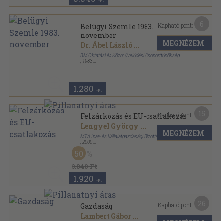
,-Ft
6
Kapható pont:
Belügyi Szemle 1983.
november
MEGNÉZEM
Dr. Ábel László
...
BM Oktatási és Közművelődési Csoportfőnökség
,
1983
Ragasztott papírkötés
,
128
oldal
Belügyi Szemle sorozat
1.280
,-Ft
15
Kapható pont:
Felzárkózás és EU-csatlakozás
Lengyel György
...
MEGNÉZEM
MTA Ipar- és Vállalatgazdasági Bizottsága
,
2000
Ragasztott papírkötés
,
398
oldal
50
3.840 Ft
1.920
,-Ft
26
Kapható pont:
Gazdaság
Lambert Gábor
...