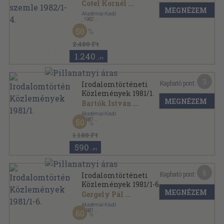
Cotel Kornél
...
MEGNÉZEM
Akadémiai Kiadó
,
1982
Fűzött papírkötés
,
572
oldal
50
Ipargazdasági Szemle sorozat
2.480 Ft
1.240
,-Ft
3
Kapható pont:
Irodalomtörténeti
Közlemények 1981/1.
MEGNÉZEM
Bartók István
...
Akadémiai Kiadó
,
1981
50
Ragasztott papírkötés
,
133
oldal
Irodalomtörténeti Közlemények sorozat
1.180 Ft
590
,-Ft
6
Kapható pont:
Irodalomtörténeti
Közlemények 1981/1-6.
MEGNÉZEM
Gergely Pál
...
Akadémiai Kiadó
,
1981
60
Könyvkötői kötés
,
724
oldal
Irodalomtörténeti Közlemények sorozat