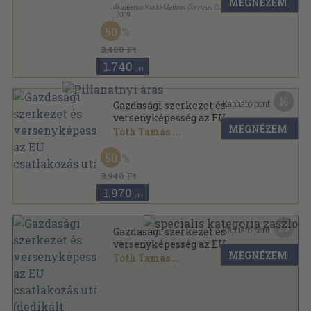
MEGNÉZEM
Akadémiai Kiadó-Mathias Corvinus Collegium
,
2009
Fűzött kemény papírkötés
,
391
oldal
50
3.480 Ft
1.740
,-Ft
16
Kapható pont:
Gazdasági szerkezet és
versenyképesség az EU
MEGNÉZEM
csatlakozás után
Tóth Tamás
...
Ragasztott papírkötés
,
510
oldal
50
3.940 Ft
1.970
,-Ft
29
Kapható pont:
Gazdasági szerkezet és
versenyképesség az EU
MEGNÉZEM
csatlakozás után (dedikált
Tóth Tamás
...
példány)
Ragasztott papírkötés
,
510
oldal