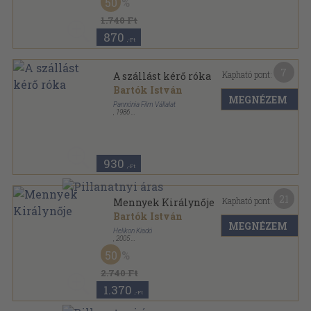
50
1.740 Ft
870
,-Ft
7
Kapható pont:
A szállást kérő róka
Bartók István
MEGNÉZEM
Pannónia Film Vállalat
,
1986
Tűzött kötés
,
18
oldal
Magyar népmesék sorozat
930
,-Ft
21
Kapható pont:
Mennyek Királynője
Bartók István
MEGNÉZEM
Helikon Kiadó
,
2005
Fűzött papírkötés
,
165
oldal
50
Paletta sorozat
2.740 Ft
1.370
,-Ft