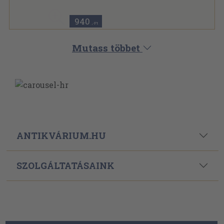
Irodalomtörténeti Közlemények sorozat
940
,-Ft
Mutass többet
ANTIKVÁRIUM.HU
SZOLGÁLTATÁSAINK