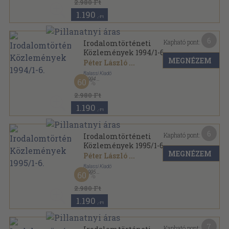
2.980 Ft
1.190
,-Ft
6
Kapható pont:
Irodalomtörténeti
Közlemények 1994/1-6.
MEGNÉZEM
Péter László
...
Balassi Kiadó
,
1994
60
Ragasztott papírkötés
,
813
oldal
Irodalomtörténeti Közlemények sorozat
2.980 Ft
1.190
,-Ft
6
Kapható pont:
Irodalomtörténeti
Közlemények 1995/1-6.
MEGNÉZEM
Péter László
...
Balassi Kiadó
,
1995
60
Ragasztott papírkötés
,
684
oldal
Irodalomtörténeti Közlemények sorozat
2.980 Ft
1.190
,-Ft
7
Kapható pont: