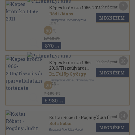
7
Kapható pont:
Képes krónika 1966-2011
Bódi János
MEGNÉZEM
Tiszaújváros Önkormányzata
,
2011
Fűzött kemény papírkötés
,
109
oldal
50
1.740 Ft
870
,-Ft
30
Kapható pont:
Képes krónika 1966-
2016/Tiszaújváros
MEGNÉZEM
iparvállalatainak története
Dr. Fülöp György
Tiszaújváros Város Önkormányzata
,
2016
20
Varrott keménykötés
,
278
oldal
Tiszaújváros sorozat
7.480 Ft
5.980
,-Ft
14
Kapható pont:
Koltai Róbert - Pogány Judit
Bóta Gábor
MEGNÉZEM
Budapest-Print Könyvkiadó