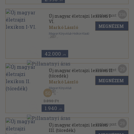
,-Ft
336
Kapható pont:
Új magyar életrajzi lexikon I-
VI.
MEGNÉZEM
Markó László
Magyar Könyvklub-Helikon Kiadó
,
2007
Fűzött kemény papírkötés
,
7756
oldal
Új magyar életrajzi lexikon sorozat
42.000
,-Ft
29
Kapható pont:
Új magyar életrajzi lexikon II.
(töredék)
MEGNÉZEM
Markó László
Magyar Könyvklub
,
2001
50
Fűzött kemény papírkötés
,
1205
oldal
Új magyar életrajzi lexikon sorozat
3.890 Ft
1.940
,-Ft
29
Kapható pont:
Új magyar életrajzi lexikon
III. (töredék)