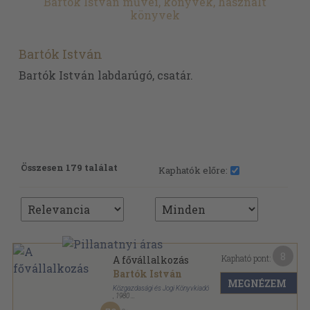
Bartók István művei, könyvek, használt
könyvek
Bartók István
Bartók István labdarúgó, csatár.
Összesen 179 találat
Kaphatók előre:
8
Kapható pont:
A fővállalkozás
Bartók István
MEGNÉZEM
Közgazdasági és Jogi Könyvkiadó
,
1980
Fűzött kemény papírkötés
,
308
oldal