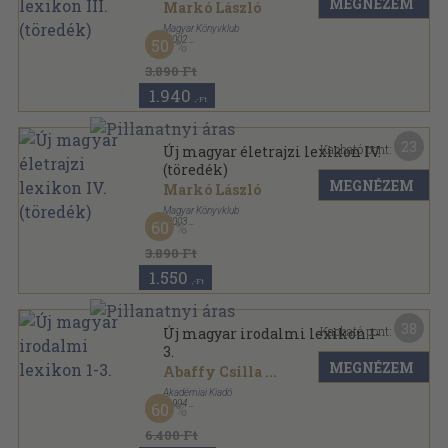
MEGNÉZEM
Markó László
Magyar Könyvklub
,
2002
50
Fűzött kemény papírkötés
,
1275
oldal
Új magyar életrajzi lexikon sorozat
3.890 Ft
1.940
,-Ft
23
Kapható pont:
Új magyar életrajzi lexikon IV.
(töredék)
MEGNÉZEM
Markó László
Magyar Könyvklub
,
2003
60
Fűzött kemény papírkötés
,
1218
oldal
Új magyar életrajzi lexikon sorozat
3.890 Ft
1.550
,-Ft
38
Kapható pont:
Új magyar irodalmi lexikon 1-
3.
MEGNÉZEM
Abaffy Csilla
...
Akadémiai Kiadó
,
1994
60
Fűzött keménykötés
,
2332
oldal
Új magyar irodalmi lexikon sorozat
6.400 Ft