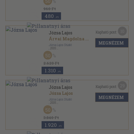
50
960 Ft
480
,-Ft
10
Kapható pont:
Józsa Lajos
Árvai Magdolna
...
MEGNÉZEM
Józsa Lajos Stúdió
,
2005
Fűzött kemény papírkötés
,
119
oldal
50
2.620 Ft
1.310
,-Ft
29
Kapható pont:
Józsa Lajos
Józsa Lajos
MEGNÉZEM
Józsa Lajos Stúdió
,
2005
Ragasztott papírkötés
,
120
oldal
50
3.840 Ft
1.920
,-Ft