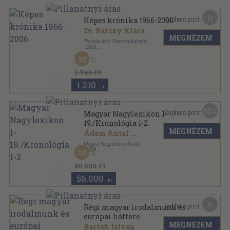
11
Kapható pont:
Képes krónika 1966-2006
Dr. Bárczy Klára
MEGNÉZEM
Tiszaújváros Önkormányzata
,
2006
Fűzött kemény papírkötés
,
82
oldal
30
1.740 Ft
1.210
,-Ft
504
Kapható pont:
Magyar Nagylexikon 1-
19./Kronológia 1-2.
MEGNÉZEM
Ádám Antal
...
Magyar Nagylexikon Kiadó
,
2006
30
Fűzött keménykötés
,
19340
oldal
Magyar Nagylexikon sorozat
80.000 Ft
56.000
,-Ft
5
Kapható pont:
Régi magyar irodalmunk és
európai háttere
MEGNÉZEM
Bartók István