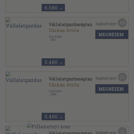
6.080
,-Ft
44
Kapható pont:
Vállalatgazdaságtan
Chikán Attila
MEGNÉZEM
Aula Kiadó
,
1997
Fűzött kemény papírkötés
,
586
oldal
5.480
,-Ft
27
Kapható pont:
Vállalatgazdaságtan
Chikán Attila
MEGNÉZEM
Aula Kiadó
,
1998
Fűzött kemény papírkötés
,
586
oldal
5.480
,-Ft
36
Kapható pont:
Vállalatgazdaságtan