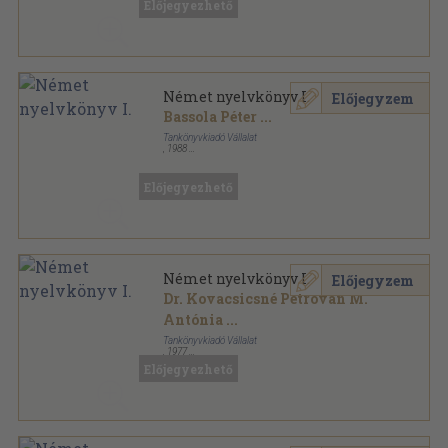
Előjegyezhető
Kézirat sorozat
Német nyelvkönyv I.
Előjegyzem
Bassola Péter
...
Tankönyvkiadó Vállalat
,
1988
Ragasztott papírkötés
,
306
oldal
Előjegyezhető
Német nyelvkönyv I.
Előjegyzem
Dr. Kovacsicsné Petrován M.
Antónia
...
Tankönyvkiadó Vállalat
,
1977
Ragasztott papírkötés
,
306
oldal
Előjegyezhető