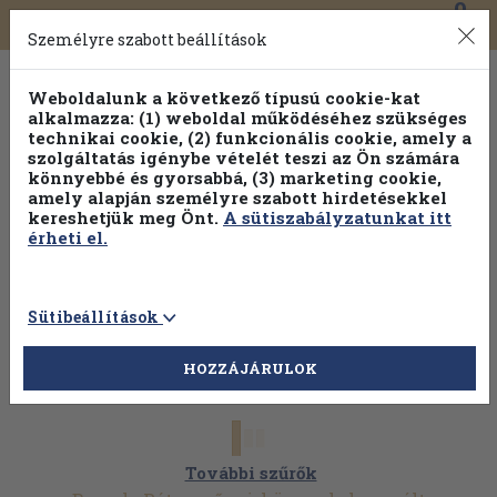
0
Toggle
Főmenü
Könyveink
navigation
Személyre szabott beállítások
Weboldalunk a következő típusú cookie-kat
alkalmazza: (1) weboldal működéséhez szükséges
technikai cookie, (2) funkcionális cookie, amely a
szolgáltatás igénybe vételét teszi az Ön számára
könnyebbé és gyorsabbá, (3) marketing cookie,
amely alapján személyre szabott hirdetésekkel
kereshetjük meg Önt.
A sütiszabályzatunkat itt
érheti el.
Sütibeállítások
HOZZÁJÁRULOK
További szűrők