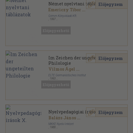
Német nyelvtani táblázatok
Előjegyzem
Emericzy Tibor
...
Grimm Könyvkiadó Kft.
,
1997
Ragasztott papírkötés
,
71
oldal
Előjegyezhető
Im Zeichen der ungeteilten
Előjegyzem
Philologie
Vilmos Ágel
...
ELTE Germanistisches Institut
,
1993
Ragasztott papírkötés
,
436
oldal
Előjegyezhető
Budapester Beiträge zur Germanistik sorozat
Nyelvpedagógiai írások X.
Előjegyzem
Balázs János
...
MKKE Nyelvi Intézet
,
1988
Tűzött kötés
,
218
oldal