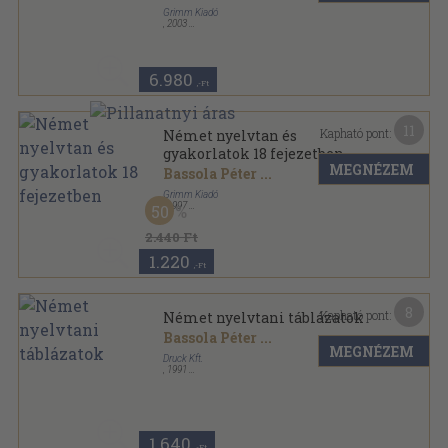
Grimm Kiadó
,
2003
Ragasztott papírkötés
,
192
oldal
6.980
,-Ft
11
Kapható pont:
Német nyelvtan és
gyakorlatok 18 fejezetben
MEGNÉZEM
Bassola Péter
...
Grimm Kiadó
,
1997
50
Ragasztott papírkötés
,
324
oldal
2.440 Ft
1.220
,-Ft
8
Kapható pont:
Német nyelvtani táblázatok
Bassola Péter
...
MEGNÉZEM
Druck Kft.
,
1991
Ragasztott papírkötés
,
71
oldal
1.640
,-Ft