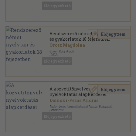
Előjegyezhető
Rendszerező német nyelvtan
Előjegyzem
és gyakorlatok 18 fejezetben
Orosz Magdolna
Grimm Könyvkiadó
,
2002
Ragasztott papírkötés
,
313
oldal
Előjegyezhető
A közvetítőnyelves
Előjegyzem
nyelvoktatás alapkérdései
Dálnoki-Fésűs András
Tudományos Ismeretterjesztő Társulat Budapesti
Szervezete
,
1989
Tűzött kötés
,
71
oldal
Előjegyezhető