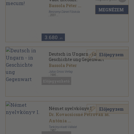
Bassola Péter
...
MEGNÉZEM
Berzsenyi Dániel Főiskola
,
2001
Ragasztott papírkötés
,
238
oldal
Az Uralisztikai tanszék kiadványai sorozat
3.680
,-Ft
Deutsch in Ungarn - in
Előjegyzem
Geschichte ung Gegenwart
Bassola Péter
Julius Groos Verlag
,
1995
Ragasztott papírkötés
,
262
oldal
Előjegyezhető
Sammlung Groos sorozat
Német nyelvkönyv I.
Előjegyzem
Dr. Kovacsicsné Petrován M.
Antónia
...
Tankönyvkiadó Vállalat
,
1987
Ragasztott papírkötés
,
306
oldal