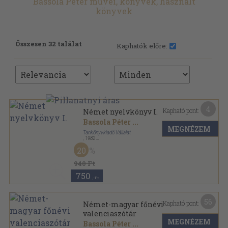
Bassola Péter művei, könyvek, használt
könyvek
Összesen 32 találat
Kaphatók előre:
4
Kapható pont:
Német nyelvkönyv I.
Bassola Péter
...
MEGNÉZEM
Tankönyvkiadó Vállalat
,
1982
Ragasztott papírkötés
,
306
oldal
20
940 Ft
750
,-Ft
56
Kapható pont:
Német-magyar főnévi
valenciaszótár
MEGNÉZEM
Bassola Péter
...