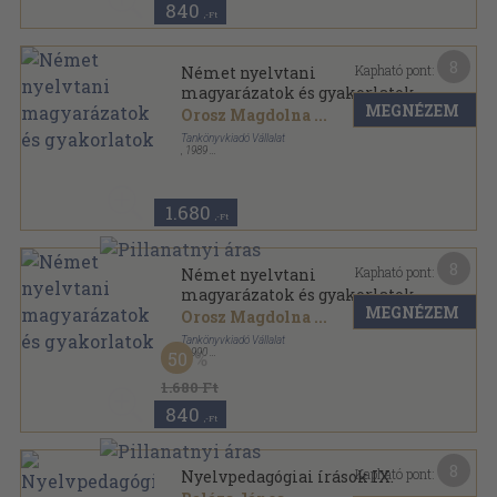
840
,-Ft
8
Kapható pont:
Német nyelvtani
magyarázatok és gyakorlatok
MEGNÉZEM
Orosz Magdolna
...
Tankönyvkiadó Vállalat
,
1989
Ragasztott papírkötés
,
346
oldal
1.680
,-Ft
8
Kapható pont:
Német nyelvtani
magyarázatok és gyakorlatok
MEGNÉZEM
Orosz Magdolna
...
Tankönyvkiadó Vállalat
,
1990
50
Ragasztott papírkötés
,
346
oldal
1.680 Ft
840
,-Ft
8
Kapható pont:
Nyelvpedagógiai írások IX.