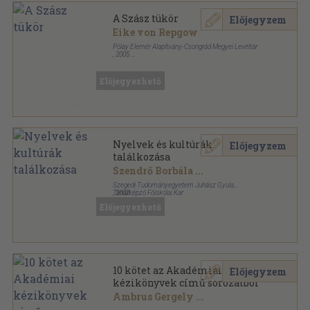
A Szász tükör
Előjegyzem
Eike von Repgow
Pólay Elemér Alapítvány-Csongrád Megyei Levéltár
,
2005
Fűzött kemény papírkötés
,
365
oldal
A Pólay Elemér Alapítvány Könyvtára sorozat
Előjegyezhető
Nyelvek és kultúrák
Előjegyzem
találkozása
Szendrő Borbála
...
Szegedi Tudományegyetem Juhász Gyula
Tanárképző Főiskolai Kar
,
2002
Ragasztott papírkötés
,
184
oldal
Előjegyezhető
A XII. Magyar Alkalmazott Nyelvészeti Kongresszus
sorozat
10 kötet az Akadémiai
Előjegyzem
kézikönyvek című sorozatból
Ambrus Gergely
...