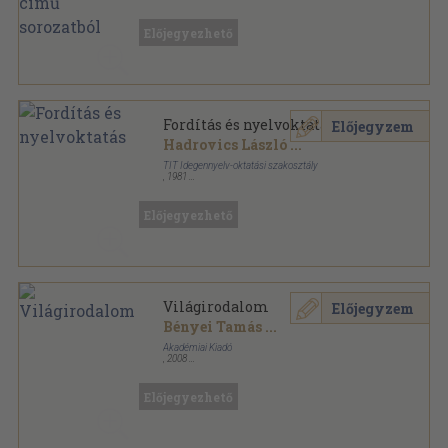
Fűzött keménykötés
,
11807
oldal
Akadémiai kézikönyvek sorozat
Előjegyezhető
Fordítás és nyelvoktatás
Előjegyzem
Hadrovics László
...
TIT Idegennyelv-oktatási szakosztály
,
1981
Tűzött kötés
,
207
oldal
Előjegyezhető
Világirodalom
Előjegyzem
Bényei Tamás
...
Akadémiai Kiadó
,
2008
Fűzött kemény papírkötés
,
1017
oldal
Előjegyezhető