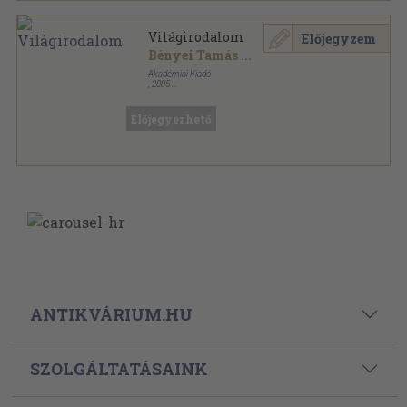
Világirodalom
Előjegyzem
Bényei Tamás
...
Akadémiai Kiadó
,
2005
Fűzött kemény papírkötés
,
999
oldal
Előjegyezhető
ANTIKVÁRIUM.HU
SZOLGÁLTATÁSAINK