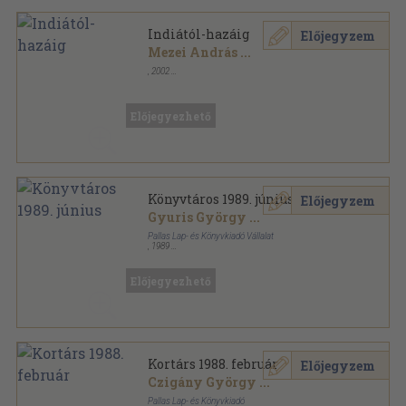
Indiától-hazáig
Előjegyzem
Mezei András
...
,
2002
Fűzött papírkötés
,
128
oldal
Előjegyezhető
Könyvtáros 1989. június
Előjegyzem
Gyuris György
...
Pallas Lap- és Könyvkiadó Vállalat
,
1989
Tűzött kötés
,
64
oldal
Könyvtáros sorozat
Előjegyezhető
Kortárs 1988. február
Előjegyzem
Czigány György
...
Pallas Lap- és Könyvkiadó