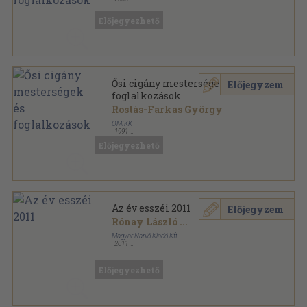
Ragasztott papírkötés
,
123
oldal
Előjegyezhető
Ősi cigány mesterségek és
Előjegyzem
foglalkozások
Rostás-Farkas György
OMIKK
,
1991
Tűzött kötés
,
117
oldal
Előjegyezhető
Az év esszéi 2011
Előjegyzem
Rónay László
...
Magyar Napló Kiadó Kft.
,
2011
Ragasztott papírkötés
,
353
oldal
Az év esszéi sorozat
Előjegyezhető