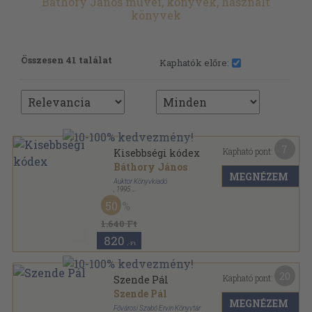
Báthory János művei, könyvek, használt
könyvek
Összesen 41 találat
Kaphatók előre:
7
Kapható pont:
Kisebbségi kódex
Báthory János
MEGNÉZEM
Auktor Könyvkiadó
,
1995
Ragasztott papírkötés
,
250
oldal
50
1.640 Ft
820
,-Ft
20
Kapható pont:
Szende Pál
Szende Pál
MEGNÉZEM
Fővárosi Szabó Ervin Könyvtár