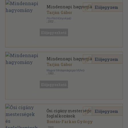
Mindennapi hagyomány
Előjegyzem
Tarján Gábor
Pro-Print Könyvkiadó
,
2002
Fűzött kemény papírkötés
,
194
oldal
Előjegyezhető
Mindennapi hagyomány
Előjegyzem
Tarján Gábor
Magyar Médiapedagógiai Műhely
,
1993
Ragasztott papírkötés
,
150
oldal
Előjegyezhető
Ősi cigány mesterségek és
Előjegyzem
foglalkozások
Rostás-Farkas György
,
2000