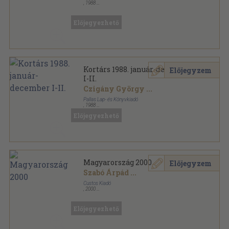
,
1988
Ragasztott papírkötés
,
159
oldal
Kortárs sorozat
Előjegyezhető
Kortárs 1988. január-december
Előjegyzem
I-II.
Czigány György
...
Pallas Lap- és Könyvkiadó
,
1988
Könyvkötői kötés
,
1920
oldal
Előjegyezhető
Kortárs sorozat
Magyarország 2000
Előjegyzem
Szabó Árpád
...
Custos Kiadó
,
2000
Ragasztott papírkötés
,
466
oldal
Előjegyezhető