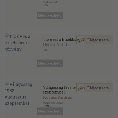
Püski Kiadó Kft.
,
1993
Ragasztott papírkötés
,
703
oldal
Előjegyezhető
Tíz éves a kisebbségi törvény
Előjegyzem
Heizer Antal
...
,
2003
Ragasztott papírkötés
,
116
oldal
Előjegyezhető
Világosság 1988. augusztus-
Előjegyzem
szeptember
Kovács András
...
Hírlapkiadó Vállalat
,
1988
Ragasztott papírkötés
,
127
oldal
Előjegyezhető
Világosság sorozat