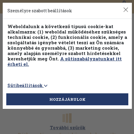
0
Toggle
Főmenü
Könyveink
navigation
Személyre szabott beállítások
Weboldalunk a következő típusú cookie-kat
alkalmazza: (1) weboldal működéséhez szükséges
technikai cookie, (2) funkcionális cookie, amely a
szolgáltatás igénybe vételét teszi az Ön számára
könnyebbé és gyorsabbá, (3) marketing cookie,
Válogasson több mint 1.000.000 kiadványunk közül
10-
amely alapján személyre szabott hirdetésekkel
100% kedvezménnyel!
kereshetjük meg Önt.
A sütiszabályzatunkat itt
érheti el.
Sütibeállítások
HOZZÁJÁRULOK
További szűrők