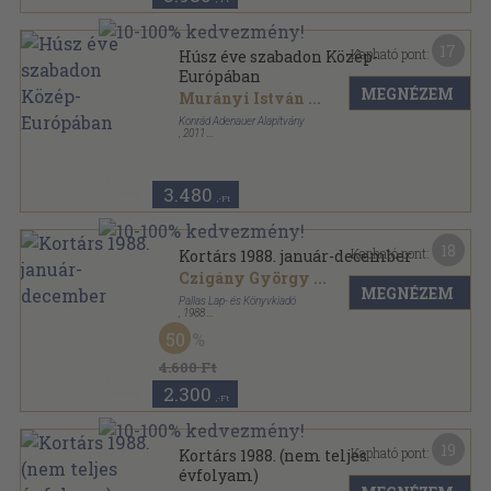
17
Kapható pont:
Húsz éve szabadon Közép-
Európában
MEGNÉZEM
Murányi István
...
Konrád Adenauer Alapítvány
,
2011
Fűzött kemény papírkötés
,
576
oldal
3.480
,-Ft
18
Kapható pont:
Kortárs 1988. január-december
Czigány György
...
MEGNÉZEM
Pallas Lap- és Könyvkiadó
,
1988
Ragasztott papírkötés
,
1920
oldal
50
Kortárs sorozat
4.600 Ft
2.300
,-Ft
19
Kapható pont:
Kortárs 1988. (nem teljes
évfolyam)