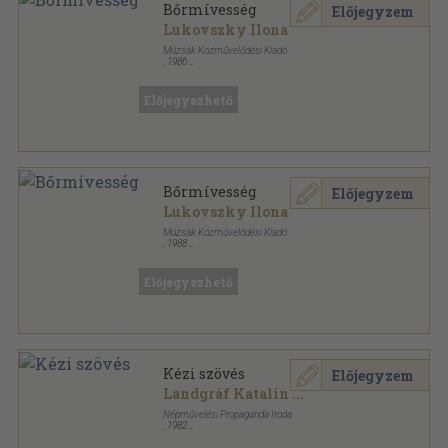
Bőrmívesség
Előjegyzem
Lukovszky Ilona
Múzsák Közművelődési Kiadó
,
1986
Könyvkötői papírkötés
,
108
oldal
Kaptár sorozat
Előjegyezhető
Bőrmívesség
Előjegyzem
Lukovszky Ilona
Múzsák Közművelődési Kiadó
,
1988
Ragasztott papírkötés
,
108
oldal
Kaptár sorozat
Előjegyezhető
Kézi szövés
Előjegyzem
Landgráf Katalin
...
Népművelési Propaganda Iroda
,
1982
Könyvkötői papírkötés
,
212
oldal
Mesterségek sorozat