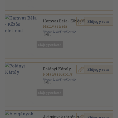
Hamvas Béla - Közös életrend
Előjegyzem
Hamvas Béla
Fővárosi Szabó Ervin Könyvtár
,
1988
Fűzött papírkötés
,
259
oldal
Előjegyezhető
Polányi Károly
Előjegyzem
Polányi Károly
Fővárosi Szabó Ervin Könyvtár
,
1986
Ragasztott papírkötés
,
214
oldal
Magyar Szociológiatörténeti Füzetek sorozat
Előjegyezhető
A cigányok története
Előjegyzem