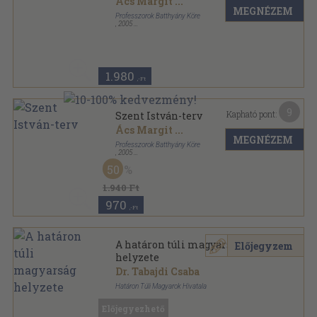
Ács Margit
...
MEGNÉZEM
Professzorok Batthyány Köre
,
2005
Ragasztott papírkötés
,
155
oldal
Magyar Szemle Könyvek sorozat
1.980
,-Ft
9
Kapható pont:
Szent István-terv
Ács Margit
...
MEGNÉZEM
Professzorok Batthyány Köre
,
2005
Ragasztott papírkötés
,
155
oldal
50
1.940 Ft
970
,-Ft
A határon túli magyarság
Előjegyzem
helyzete
Dr. Tabajdi Csaba
Határon Túli Magyarok Hivatala
Ragasztott papírkötés
,
160
oldal
Előjegyezhető