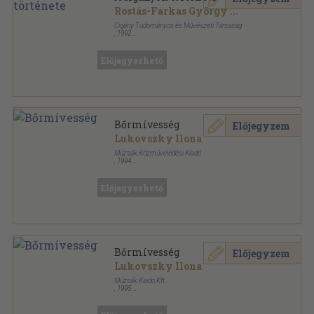
Rostás-Farkas György
...
Cigány Tudományos és Művészeti Társaság
,
1992
Ragasztott papírkötés
,
121
oldal
Előjegyezhető
Bőrmívesség
Előjegyzem
Lukovszky Ilona
Múzsák Közművelődési Kiadó
,
1994
Ragasztott papírkötés
,
108
oldal
Kaptár sorozat
Előjegyezhető
Bőrmívesség
Előjegyzem
Lukovszky Ilona
Múzsák Kiadó Kft.
,
1995
Ragasztott papírkötés
,
108
oldal
Kaptár sorozat