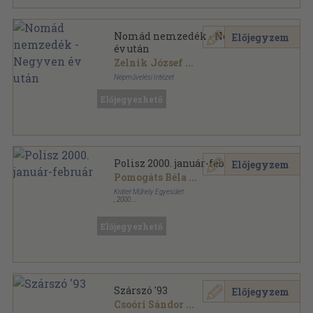
Nomád nemzedék - Negyven
Előjegyzem
év után
Zelnik József
...
Népművelési Intézet
Fűzött kemény papírkötés
,
221
oldal
Előjegyezhető
Polisz 2000. január-február
Előjegyzem
Pomogáts Béla
...
Kráter Műhely Egyesület
,
2000
Ragasztott papírkötés
,
64
oldal
Polisz sorozat
Előjegyezhető
Szárszó '93
Előjegyzem
Csoóri Sándor
...