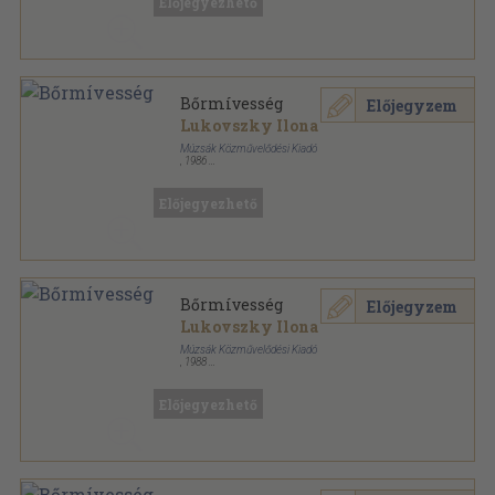
Előjegyezhető
Bőrmívesség
Előjegyzem
Lukovszky Ilona
Múzsák Közművelődési Kiadó
,
1986
Ragasztott papírkötés
,
108
oldal
Kaptár sorozat
Előjegyezhető
Bőrmívesség
Előjegyzem
Lukovszky Ilona
Múzsák Közművelődési Kiadó
,
1988
Ragasztott papírkötés
,
108
oldal
Kaptár sorozat
Előjegyezhető