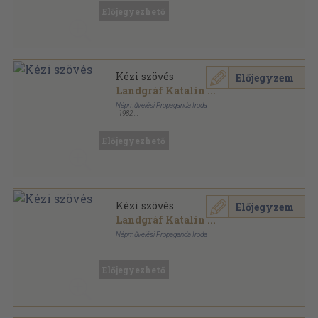
Előjegyezhető
Kézi szövés
Előjegyzem
Landgráf Katalin
...
Népművelési Propaganda Iroda
,
1982
Ragasztott papírkötés
,
212
oldal
Mesterségek sorozat
Előjegyezhető
Kézi szövés
Előjegyzem
Landgráf Katalin
...
Népművelési Propaganda Iroda
Ragasztott papírkötés
,
188
oldal
Mesterségek sorozat
Előjegyezhető