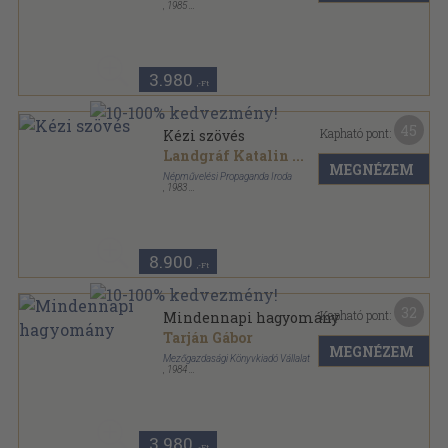
,
1985
Tűzött kötés
,
168
oldal
Magyar Szociológiatörténeti Füzetek sorozat
3.980
,-Ft
45
Kapható pont:
Kézi szövés
Landgráf Katalin
...
MEGNÉZEM
Népművelési Propaganda Iroda
,
1983
Ragasztott papírkötés
,
212
oldal
Mesterségek sorozat
8.900
,-Ft
32
Kapható pont:
Mindennapi hagyomány
Tarján Gábor
MEGNÉZEM
Mezőgazdasági Könyvkiadó Vállalat
,
1984
Fűzött kemény papírkötés
,
194
oldal
3.980
,-Ft