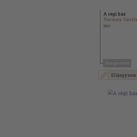
A régi ház
Tormay Cécil
1920
Előjegyezhető
Előjegyzem