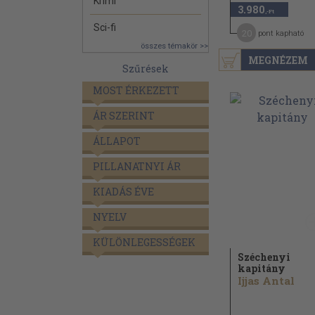
Krimi
3.980
,-Ft
Sci-fi
20
pont kapható
összes témakör >>
MEGNÉZEM
Szűrések
MOST ÉRKEZETT
ÁR SZERINT
ÁLLAPOT
PILLANATNYI ÁR
KIADÁS ÉVE
NYELV
KÜLÖNLEGESSÉGEK
Széchenyi
kapitány
Ijjas Antal