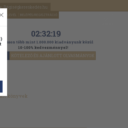
k: Régiségkereskedés.hu
A kosaram
HÍRLEVÉL
BELÉPÉS/REGISZTRÁCIÓ
MÉG
0
5000
Ft
02:32:17
)
ogasson több mint 1.000.000 kiadványunk közül
t
10-100% kedvezménnyel!
YOK
KÖTELEZŐ ÉS AJÁNLOTT OLVASMÁNYOK
nált könyvek