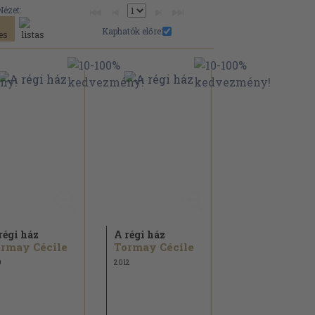
Nézet:
Kaphatók előre:
régi ház
A régi ház
rmay Cécile
Tormay Cécile
9
2012