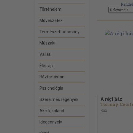
Rendez
Történelem
Művészetek
Természettudomány
Műszaki
Vallás
Életrajz
Háztartástan
Pszichológia
A régi ház
Szerelmes regények
Tormay Cécil
Akció, kaland
1923
Idegennyelv