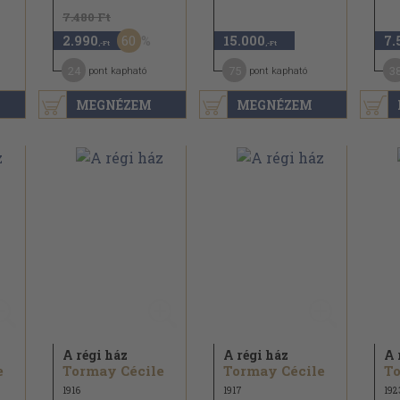
7.480 Ft
60
2.990
15.000
7.
,-Ft
,-Ft
24
75
3
pont kapható
pont kapható
MEGNÉZEM
MEGNÉZEM
A régi ház
A régi ház
A 
e
Tormay Cécile
Tormay Cécile
To
1916
1917
192