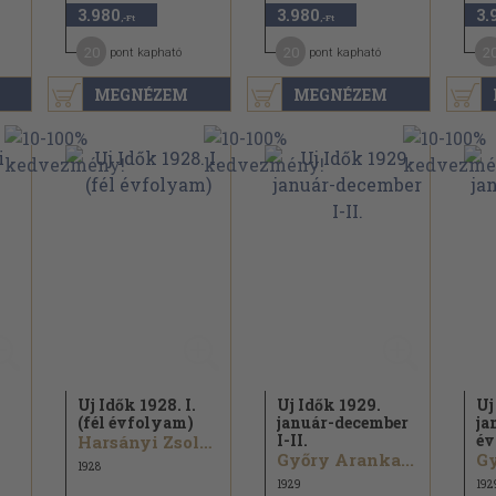
3.980
3.980
3.
,-Ft
,-Ft
20
20
2
pont kapható
pont kapható
MEGNÉZEM
MEGNÉZEM
Uj Idők 1928. I.
Uj Idők 1929.
Uj
(fél évfolyam)
január-december
ja
I-II.
év
Harsányi Zsolt...
Győry Aranka...
Gy
1928
1929
192