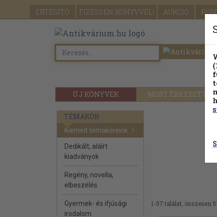
ÉRTESÍTŐ
FIZESSEN
KÖNYVVEL!
AUKCIÓ
PON
W
(
f
t
m
ÚJ KÖNYVEK
MOST ÉRKEZETT
h
s
TÉMAKÖR
Kiemelt témaköreink
S
Dedikált, aláírt
kiadványok
Regény, novella,
elbeszélés
Gyermek- és ifjúsági
1-57 találat, összesen 5
irodalom