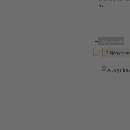
1916
Előjegyezhető
Előjegyzem