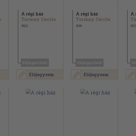
A régi ház
A régi ház
A 
e
Tormay Cécile
Tormay Cécile
To
1923
1919
191
Előjegyezhető
Előjegyezhető
El
Előjegyzem
Előjegyzem