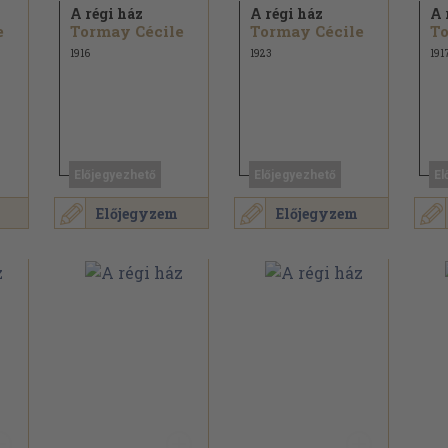
A régi ház
A régi ház
A 
e
Tormay Cécile
Tormay Cécile
To
1916
1923
191
Előjegyezhető
Előjegyezhető
El
Előjegyzem
Előjegyzem