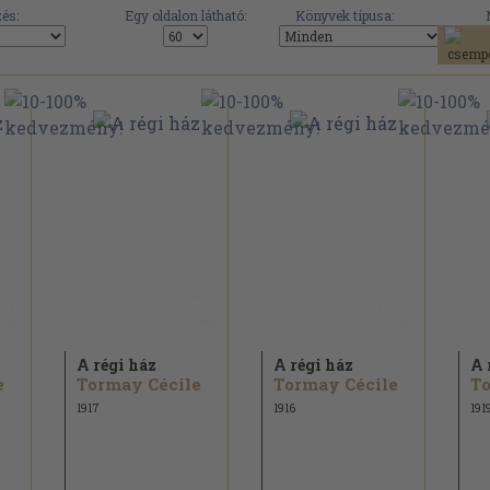
és:
Egy oldalon látható:
Könyvek típusa:
A régi ház
A régi ház
A 
e
Tormay Cécile
Tormay Cécile
To
1917
1916
191