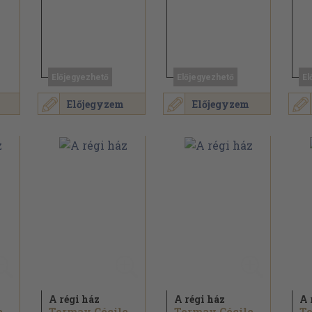
Előjegyezhető
Előjegyezhető
El
Előjegyzem
Előjegyzem
A régi ház
A régi ház
A 
e
Tormay Cécile
Tormay Cécile
To