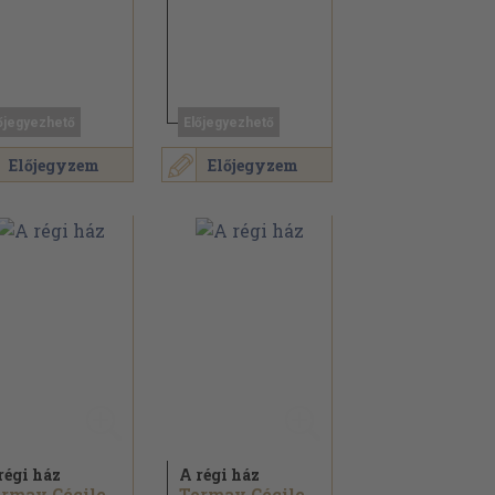
őjegyezhető
Előjegyezhető
Előjegyzem
Előjegyzem
régi ház
A régi ház
rmay Cécile
Tormay Cécile