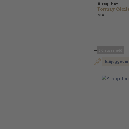
A régi ház
Tormay Cécil
1920
Előjegyezhető
Előjegyzem