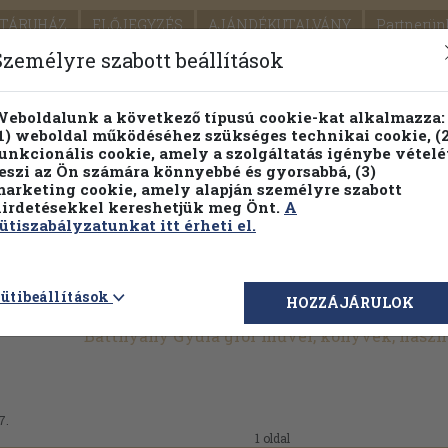
TÁRUHÁZ
ELŐJEGYZÉS
AJÁNDÉKUTALVÁNY
Partnerün
SZÁLLÍTÁS
SEGÍTSÉG
Személyre szabott beállítások
Részletes kereső
Témaköri fa
eboldalunk a következő típusú cookie-kat alkalmazza:
1) weboldal működéséhez szükséges technikai cookie, (2
Vál
unkcionális cookie, amely a szolgáltatás igénybe vételé
eszi az Ön számára könnyebbé és gyorsabbá, (3)
arketing cookie, amely alapján személyre szabott
PILLANATNYI ÁRAINK
FENNTARTHATÓ OLVASMÁN
irdetésekkel kereshetjük meg Önt.
A
ütiszabályzatunkat itt érheti el.
ütibeállítások
HOZZÁJÁRULOK
Batthyány Gyula gróf művei, könyvek, hasz
7.
1 oldal