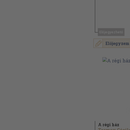
Előjegyezhető
Előjegyzem
A régi ház
Tormay Cécil