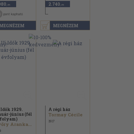
980
2.740
,-Ft
,-Ft
0
pont kapható
MEGNÉZEM
MEGNÉZEM
 Idők 1929.
A régi ház
nuár-június (fél
Tormay Cécile
folyam)
1917
őry Aranka...
9