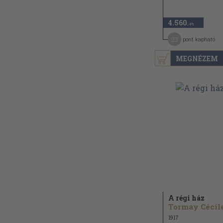
4.560
,-Ft
23
pont kapható
MEGNÉZEM
A régi ház
Tormay Cécil
1917