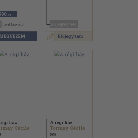
580
,-Ft
8
Előjegyezhető
pont kapható
MEGNÉZEM
Előjegyzem
régi ház
A régi ház
rmay Cécile
Tormay Cécile
3
1919