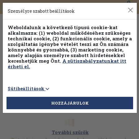
0
Toggle
Főmenü
Könyveink
navigation
Személyre szabott beállítások
Weboldalunk a következő típusú cookie-kat
alkalmazza: (1) weboldal működéséhez szükséges
technikai cookie, (2) funkcionális cookie, amely a
szolgáltatás igénybe vételét teszi az Ön számára
könnyebbé és gyorsabbá, (3) marketing cookie,
amely alapján személyre szabott hirdetésekkel
kereshetjük meg Önt.
A sütiszabályzatunkat itt
érheti el.
Sütibeállítások
HOZZÁJÁRULOK
További szűrők