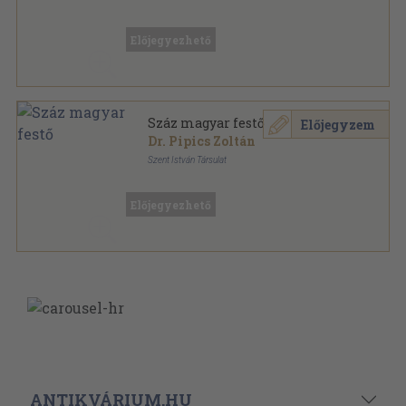
Könyvkötői vászonkötés
,
221
oldal
Előjegyezhető
Száz magyar festő
Előjegyzem
Dr. Pipics Zoltán
Szent István Társulat
Varrott papírkötés
,
221
oldal
Előjegyezhető
ANTIKVÁRIUM.HU