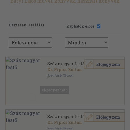
Bátyi Lajos művei, könyvek, használt könyvek
Összesen 3 találat
Kaphatók előre:
Száz magyar festő
Előjegyzem
Dr. Pipics Zoltán
Szent István Társulat
Könyvkötői kötés
,
221
oldal
Előjegyezhető
Száz magyar festő
Előjegyzem
Dr. Pipics Zoltán
Szent István Társulat