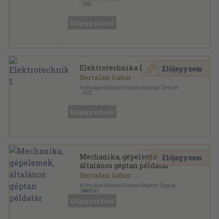
,
1992
Ragasztott papírkötés
,
71
oldal
Előjegyezhető
Elektrotechnika I.
Előjegyzem
Bertalan Gábor
Könnyűipari Műszaki Főiskola Alaptárgyi Tanszék
,
1972
Ragasztott papírkötés
,
138
oldal
Előjegyezhető
Mechanika, gépelemek,
Előjegyzem
általános géptan példatár
Bertalan Gábor
...
Könnyűipari Műszaki Főiskola Általános Tárgyak
Tanszéke
,
1971
Tűzött kötés
,
222
oldal
Előjegyezhető