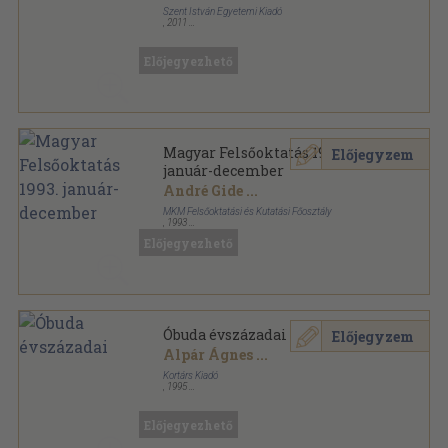
Szent István Egyetemi Kiadó
,
2011
Fűzött kemény papírkötés
,
424
oldal
Előjegyezhető
Magyar Felsőoktatás 1993.
Előjegyzem
január-december
André Gide
...
MKM Felsőoktatási és Kutatási Főosztály
,
1993
Tűzött kötés
,
440
oldal
Előjegyezhető
Magyar felsőoktatás sorozat
Óbuda évszázadai
Előjegyzem
Alpár Ágnes
...
Kortárs Kiadó
,
1995
Könyvkötői vászonkötés
,
592
oldal
Előjegyezhető