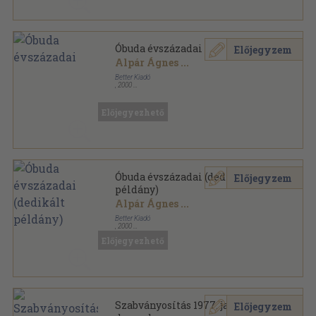
Óbuda évszázadai
Előjegyzem
Alpár Ágnes
...
Better Kiadó
,
2000
Vászon
,
688
oldal
Előjegyezhető
Óbuda évszázadai (dedikált
Előjegyzem
példány)
Alpár Ágnes
...
Better Kiadó
,
2000
Vászon
,
688
oldal
Előjegyezhető
Szabványosítás 1977. január-
Előjegyzem