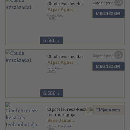
33
Kapható pont:
Óbuda évszázadai
Alpár Ágnes
...
MEGNÉZEM
Kortárs Kiadó
,
1995
Vászon
,
592
oldal
6.580
,-Ft
53
Kapható pont:
Óbuda évszázadai
Alpár Ágnes
...
MEGNÉZEM
Better Kiadó
,
2005
Fűzött kemény papírkötés
,
688
oldal
6.580
,-Ft
Cipőfelsőrész-készítés
Előjegyzem
technológiája
Beke János
...
Műszaki Könyvkiadó
,
1972