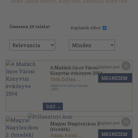
Beke János művei, könyvek, használt könyvek
Összesen 29 találat
Kaphatók előre:
5
Kapható pont:
A Madách Imre Városi
Könyvtár évkönyve 2004
MEGNÉZEM
Tóth Zoltán
...
Madách Imre Városi Könyvtár
,
2004
Ragasztott papírkötés
,
294
oldal
A Madách Imre Városi Könyvtár Évkönyve sorozat
940
,-Ft
29
Kapható pont:
Magyar Nagylexikon 2.
(töredék)
MEGNÉZEM
Ádám Antal
...