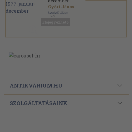
december
Győri János
...
Lapkiadó Vállalat
,
1977
Könyvkötői kötés
,
384
oldal
Előjegyezhető
ANTIKVÁRIUM.HU
SZOLGÁLTATÁSAINK