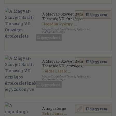
A Magyar-Szovjet Baráti
Előjegyzem
Társaság VII. Országos
értekezlete
Hegedűs György
...
Magyar-Szovjet Baráti Társaság Agitációs és
Propaganda Osztálya
,
1981
Ragasztott papírkötés
,
98
oldal
Előjegyezhető
A Magyar-Szovjet Baráti
Előjegyzem
Társaság VII. országos
értekezletének jegyzőkönyve
Földes László
...
Magyar-Szovjet Baráti Társaság Agitációs és
Propaganda Osztálya
Varrott papírkötés
,
98
oldal
Előjegyezhető
A napraforgó
Előjegyzem
Beke János
...