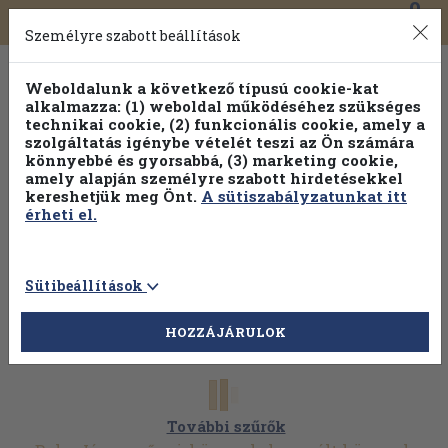
0
Toggle
Főmenü
Könyveink
navigation
Személyre szabott beállítások
Weboldalunk a következő típusú cookie-kat
alkalmazza: (1) weboldal működéséhez szükséges
technikai cookie, (2) funkcionális cookie, amely a
szolgáltatás igénybe vételét teszi az Ön számára
könnyebbé és gyorsabbá, (3) marketing cookie,
Válogasson több mint 30 000 kötet közül
amely alapján személyre szabott hirdetésekkel
Hobbi témakörökben
20% kedvezménnyel!
kereshetjük meg Önt.
A sütiszabályzatunkat itt
érheti el.
Sütibeállítások
HOZZÁJÁRULOK
További szűrők