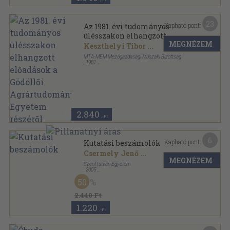
23
Kapható pont:
Az 1981. évi tudományos
ülésszakon elhangzott
MEGNÉZEM
előadások a Gödöllői
Keszthelyi Tibor
...
Agrártudományi Egyetem
MTA-MÉM Mezőgazdasági Műszaki Bizottság
részéről
,
1981
Tűzött kötés
,
277
oldal
2.840
,-Ft
6
Kapható pont:
Kutatási beszámolók
Csermely Jenő
...
MEGNÉZEM
Szent István Egyetem
,
2005
Ragasztott papírkötés
,
81
oldal
50
2.440 Ft
1.220
,-Ft