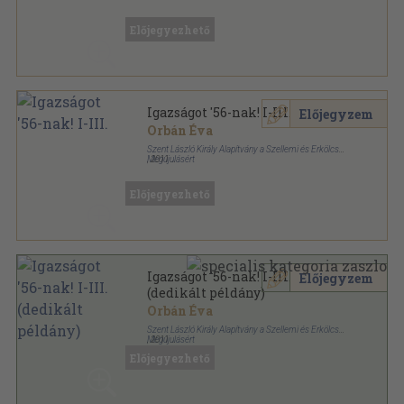
Ragasztott papírkötés
,
342
oldal
Előjegyezhető
Igazságot '56-nak! I-III.
Előjegyzem
Orbán Éva
Szent László Király Alapítvány a Szellemi és Erkölcsi
Megújulásért
,
2011
Ragasztott papírkötés
,
1525
oldal
Pro Patria sorozat
Előjegyezhető
Igazságot '56-nak! I-III.
Előjegyzem
(dedikált példány)
Orbán Éva
Szent László Király Alapítvány a Szellemi és Erkölcsi
Megújulásért
,
2011
Ragasztott papírkötés
,
1525
oldal
Előjegyezhető
Pro Patria sorozat