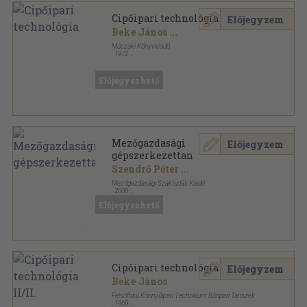
Cipőipari technológia
Előjegyzem
Beke János
...
Műszaki Könyvkiadó
,
1972
Ragasztott papírkötés
,
153
oldal
Előjegyezhető
Mezőgazdasági
Előjegyzem
gépszerkezettan
Szendrő Péter
...
Mezőgazdasági Szaktudás Kiadó
,
2000
Fűzött kemény papírkötés
,
662
oldal
Előjegyezhető
Cipőipari technológia II/II.
Előjegyzem
Beke János
Felsőfokú Könnyűipari Technikum Bőripari Tanszék
,
1969