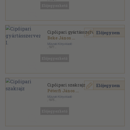
Ragasztott papírkötés
,
259
oldal
Előjegyezhető
Cipőipari gyártásszervezés I.
Előjegyzem
Beke János
...
Műszaki Könyvkiadó
,
1971
Ragasztott papírkötés
,
288
oldal
Előjegyezhető
Cipőipari szakrajz
Előjegyzem
Péterfi János
...
Műszaki Könyvkiadó
,
1975
Ragasztott papírkötés
,
271
oldal
Előjegyezhető