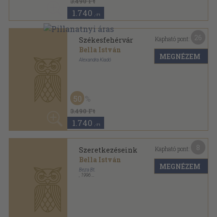
3.490 Ft
1.740
,-Ft
26
Kapható pont:
Székesfehérvár
Bella István
MEGNÉZEM
Alexandra Kiadó
Fűzött kemény papírkötés
,
175
oldal
50
Látott dolgok... sorozat
3.490 Ft
1.740
,-Ft
8
Kapható pont:
Szeretkezéseink
Bella István
MEGNÉZEM
Beza Bt.
,
1996
Ragasztott papírkötés
,
160
oldal
1.580
,-Ft
5
Kapható pont:
Szeretkezéseink