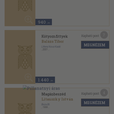
1.440
,-Ft
4
Kapható pont:
Magánbeszéd
Litauszky István
MEGNÉZEM
Beza Bt.
,
1999
Ragasztott papírkötés
,
91
oldal
50
960 Ft
480
,-Ft
12
Kapható pont:
Magánbeszéd (dedikált
példány)
MEGNÉZEM
Litauszky István
Beza Bt.
,
1999
Ragasztott papírkötés
,
91
oldal