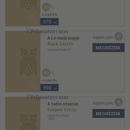
1.180 Ft
590
,-Ft
9
Kapható pont:
A tudós szamár
Szepesi Attila
MEGNÉZEM
Littera Nova Kiadó
,
2000
Varrott keménykötés
,
34
oldal
Sophie könyvek sorozat
20
2.140 Ft
1.710
,-Ft
8
Kapható pont:
Kalandok az incifinci erdőben
Györffy László
MEGNÉZEM
Littera Nova Kiadó
,
2000
Varrott keménykötés
,
61
oldal
Sophie gyermekkönyvek sorozat