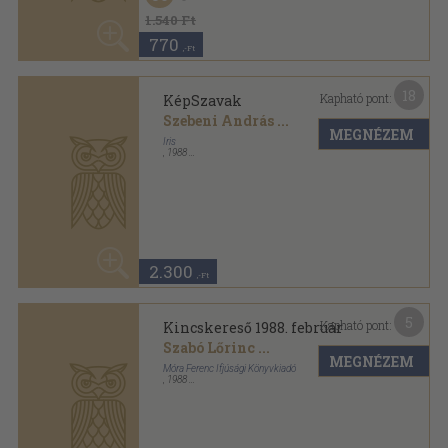
2.300
,-Ft
5
Kapható pont:
Kincskereső 1988. február
Szabó Lőrinc
...
MEGNÉZEM
Móra Ferenc Ifjúsági Könyvkiadó
,
1988
Tűzött kötés
,
48
oldal
Kincskereső sorozat
980
,-Ft
6
Kapható pont:
Kincskereső 1991. december
Bella István
...
MEGNÉZEM
Móra Ferenc Ifjúsági Könyvkiadó
,
1991
Tűzött kötés
,
48
oldal
Kincskereső sorozat