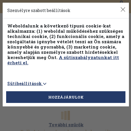
0
Toggle
Főmenü
Könyveink
navigation
Személyre szabott beállítások
Weboldalunk a következő típusú cookie-kat
alkalmazza: (1) weboldal működéséhez szükséges
technikai cookie, (2) funkcionális cookie, amely a
szolgáltatás igénybe vételét teszi az Ön számára
könnyebbé és gyorsabbá, (3) marketing cookie,
amely alapján személyre szabott hirdetésekkel
kereshetjük meg Önt.
A sütiszabályzatunkat itt
érheti el.
Sütibeállítások
HOZZÁJÁRULOK
További szűrők