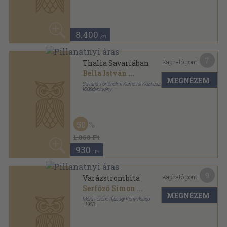
1.860 Ft
930
,-Ft
9
Kapható pont:
Varázstrombita
Serfőző Simon
...
MEGNÉZEM
Móra Ferenc Ifjúsági Könyvkiadó
,
1988
Fűzött kemény papírkötés
,
271
oldal
50
1.140 Ft
570
,-Ft
5
Kapható pont:
A Ló vasárnapja
Bánk László
MEGNÉZEM
Orpheusz Kiadói Kft.
Ragasztott papírkötés
,
153
oldal
Orpheusz könyvek sorozat
50