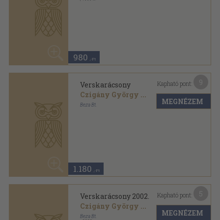
1.180
,-Ft
5
Kapható pont:
Verskarácsony 2002.
Czigány György
...
MEGNÉZEM
Beza Bt.
,
2002
Ragasztott papírkötés
,
228
oldal
960
,-Ft
7
Kapható pont:
A végtelenség szomja
Szergej Jeszenyin
...
MEGNÉZEM
Kozmosz Könyvek
,
1977
Vászon
,
634
oldal
A világirodalom gyöngyszemei sorozat