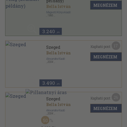
példány)
MEGNÉZEM
Bella István
Magvető Könyvkiadó
,
1966
Tűzött kötés
,
77
oldal
Új termés sorozat
3.240
,-Ft
17
Kapható pont:
Szeged
Bella István
MEGNÉZEM
Alexandra Kiadó
,
2004
Fűzött kemény papírkötés
,
171
oldal
Látott dolgok... sorozat
3.490
,-Ft
26
Kapható pont:
Szeged
Bella István
MEGNÉZEM
Alexandra Kiadó
,
2004
Fűzött kemény papírkötés
,
171
oldal
50
Látott dolgok... sorozat