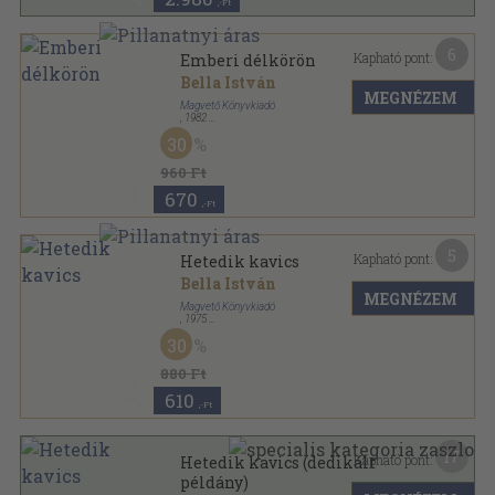
,-Ft
6
Kapható pont:
Emberi délkörön
Bella István
MEGNÉZEM
Magvető Könyvkiadó
,
1982
Ragasztott papírkötés
,
110
oldal
30
960 Ft
670
,-Ft
5
Kapható pont:
Hetedik kavics
Bella István
MEGNÉZEM
Magvető Könyvkiadó
,
1975
Vászon
,
103
oldal
30
880 Ft
610
,-Ft
17
Kapható pont:
Hetedik kavics (dedikált
példány)