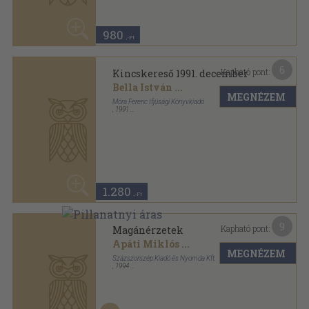
1.280
,-Ft
9
Kapható pont:
Magánérzetek
Apáti Miklós
...
MEGNÉZEM
Százszorszép Kiadó és Nyomda Kft.
,
1994
Ragasztott papírkötés
,
305
oldal
50
1.940 Ft
970
,-Ft
15
Kapható pont:
Magánérzetek
Apáti Miklós
...
MEGNÉZEM
Százszorszép Kiadó és Nyomda Kft.
Ragasztott papírkötés
,
305
oldal
50
1.940 Ft