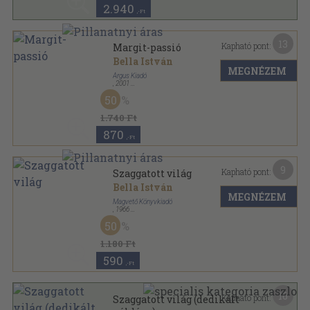
2.940
,-Ft
13
Kapható pont:
Margit-passió
Bella István
MEGNÉZEM
Árgus Kiadó
,
2001
Ragasztott papírkötés
,
121
oldal
50
1.740 Ft
870
,-Ft
9
Kapható pont:
Szaggatott világ
Bella István
MEGNÉZEM
Magvető Könyvkiadó
,
1966
Tűzött kötés
,
77
oldal
50
Új termés sorozat
1.180 Ft
590
,-Ft
16
Kapható pont:
Szaggatott világ (dedikált