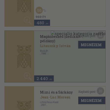
2.440
,-Ft
10
Kapható pont:
Mimi és a Sárkány
Jean-Luc Moreau
MEGNÉZEM
Littera Nova Kiadó
,
2001
Fűzött kemény papírkötés
,
85
oldal
Sophie könyvek sorozat
1.280
,-Ft
7
Kapható pont:
Napóra
Batári Gábor
MEGNÉZEM
Littera Nova Kiadó
,
1997
Ragasztott papírkötés
,
61
oldal