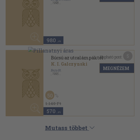
50
1.140 Ft
570
,-Ft
Mutass többet
ANTIKVÁRIUM.HU
SZOLGÁLTATÁSAINK