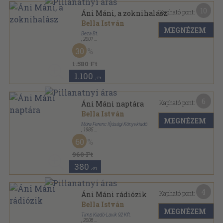
10
Kapható pont:
Áni Máni, a zoknihalász
Bella István
MEGNÉZEM
Beza Bt.
,
2001
Varrott keménykötés
,
52
oldal
30
1.580 Ft
1.100
,-Ft
6
Kapható pont:
Áni Máni naptára
Bella István
MEGNÉZEM
Móra Ferenc Ifjúsági Könyvkiadó
,
1985
Varrott keménykötés
,
60
oldal
60
960 Ft
380
,-Ft
4
Kapható pont:
Áni Máni rádiózik
Bella István
MEGNÉZEM
Timp Kiadó-Lavik 92 Kft.
,
2008