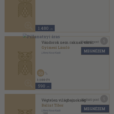
50
1.180 Ft
590
,-Ft
5
Kapható pont:
Végtelen világbajnokság
Bálint Tibor
MEGNÉZEM
Littera Nova Kiadó
,
1999
Varrott keménykötés
,
45
oldal
Sophie gyermekkönyvek sorozat
980
,-Ft
9
Kapható pont:
Verskarácsony
Czigány György
...
MEGNÉZEM
Beza Bt.
Ragasztott papírkötés
,
223
oldal