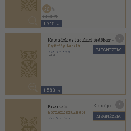
1.580
,-Ft
5
Kapható pont:
Kicsi csűr
Bornemisza Endre
MEGNÉZEM
Littera Nova Kiadó
Ragasztott papírkötés
,
71
oldal
Sophie gyermekkönyvek sorozat
940
,-Ft
7
Kapható pont:
Kótyomfittyek
Balázs Tibor
MEGNÉZEM
Littera Nova Kiadó
,
2001
Fűzött kemény papírkötés
,
41
oldal
Sophie-könyvek sorozat