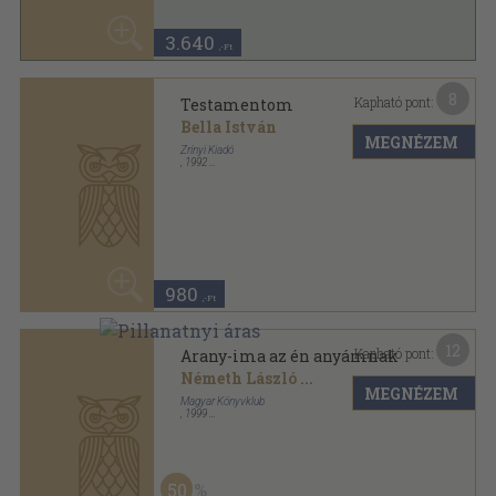
980
,-Ft
12
Kapható pont:
Arany-ima az én anyámnak
Németh László
...
MEGNÉZEM
Magyar Könyvklub
,
1999
Fűzött kemény papírkötés
,
153
oldal
50
1.540 Ft
770
,-Ft
18
Kapható pont:
KépSzavak
Szebeni András
...
MEGNÉZEM
Iris
,
1988
Varrott keménykötés
,
105
oldal