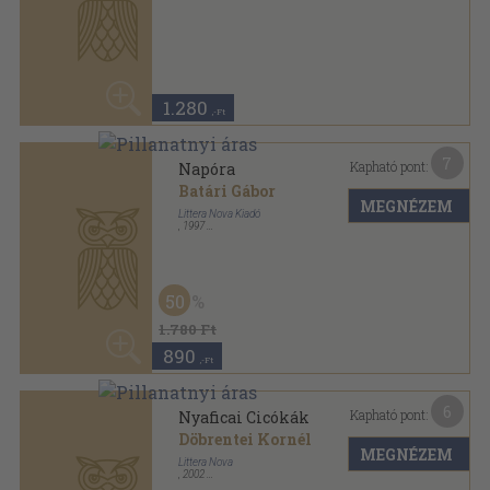
50
1.780 Ft
890
,-Ft
6
Kapható pont:
Nyaficai Cicókák
Döbrentei Kornél
MEGNÉZEM
Littera Nova
,
2002
Fűzött kemény papírkötés
,
29
oldal
Sophie könyvek sorozat
20
1.440 Ft
1.150
,-Ft
15
Kapható pont:
Hazudok (dedikált példány)
Rácz Gábor
MEGNÉZEM
Alterra Svájci-Magyar Kiadó
,
1997
Ragasztott papírkötés
,
51
oldal
Pályakezdő írók sorozat