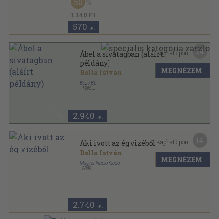
50
1.140 Ft
570
,-Ft
24
Kapható pont:
Ábel a sivatagban (aláírt
példány)
MEGNÉZEM
Bella István
Beza Bt.
,
1998
Ragasztott papírkötés
,
91
oldal
2.940
,-Ft
14
Kapható pont:
Aki ivott az ég vizéből
Bella István
MEGNÉZEM
Magyar Napló Kiadó
,
2009
Fűzött kemény papírkötés
,
72
oldal
Nyitott Műhely albumsorozat sorozat
2.740
,-Ft