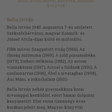
Bella István művei, könyvek, használt
könyvek
Bella István
Bella István 1940. augusztus 7-én született
Székesfehérváron, magyar Kossuth- és
József Attila-díjas költő és műfordító.
Főbb művei: Szaggatott virág (1966), Az
ifjúság múzeuma (1969), A zöld pizsamabéka
(1979), Emberi délkörön (1982), Az arcom
visszakérem (1987), Arccal a földnek (1991), A
csodaszarvas (1996), Ábel a sivatagban (1998),
Áni Máni, a zoknihalász (2001)
Bella István nehéz gyermekkora korai
árvasággal kezdődött, ezért hamar dolgozni
kényszerült. Első verse tizennégy éves
korában jelent meg. Magyar-könyvtár