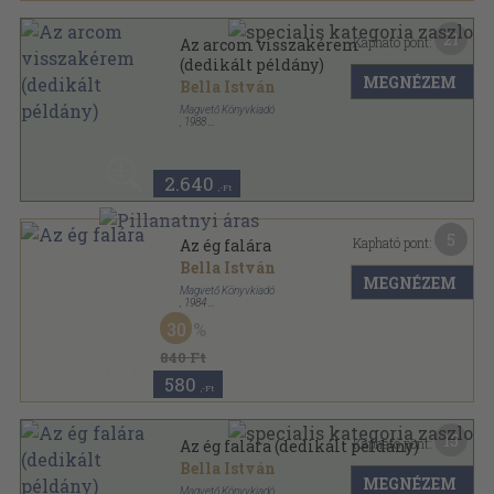
21
Kapható pont:
Az arcom visszakérem
(dedikált példány)
MEGNÉZEM
Bella István
Magvető Könyvkiadó
,
1988
Vászon
,
130
oldal
2.640
,-Ft
5
Kapható pont:
Az ég falára
Bella István
MEGNÉZEM
Magvető Könyvkiadó
,
1984
Fűzött keménykötés
,
268
oldal
30
840 Ft
580
,-Ft
15
Kapható pont:
Az ég falára (dedikált példány)
Bella István
MEGNÉZEM
Magvető Könyvkiadó