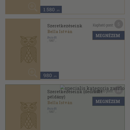
Bella István
MEGNÉZEM
Beza Bt.
,
1997
Ragasztott papírkötés
,
160
oldal
980
,-Ft
18
Kapható pont:
Szeretkezéseink (dedikált
példány)
MEGNÉZEM
Bella István
Beza Bt.
,
1997
Ragasztott papírkötés
,
160
oldal
3.640
,-Ft
8
Kapható pont:
Testamentom
Bella István
MEGNÉZEM
Zrínyi Kiadó
,
1992
Tűzött kötés
,
34
oldal