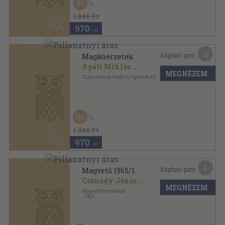
970
,-Ft
4
Kapható pont:
Magvető 1965/1.
Csanády János
...
MEGNÉZEM
Magvető Könyvkiadó
,
1965
Fűzött papírkötés
,
422
oldal
Magvető sorozat
50
960 Ft
480
,-Ft
9
Kapható pont:
Örökség, mulandóság
Zsille Gábor
...
MEGNÉZEM
Magyar Napló Kiadó Kft.
,
2018
Ragasztott papírkötés
,
349
oldal