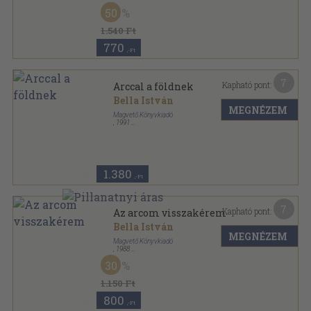
Varrott keménykötés
,
43
oldal
50
Timp Széptár sorozat
1.540 Ft
770
,-Ft
7
Kapható pont:
Arccal a földnek
Bella István
MEGNÉZEM
Magvető Könyvkiadó
,
1991
Ragasztott papírkötés
,
115
oldal
1.380
,-Ft
7
Kapható pont:
Az arcom visszakérem
Bella István
MEGNÉZEM
Magvető Könyvkiadó
,
1988
Fűzött keménykötés
,
130
oldal
30
1.150 Ft
800
,-Ft