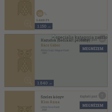
1.840
,-Ft
7
Kapható pont:
Szeles könyv
Kiss Anna
MEGNÉZEM
Littera Nova Kiadó
,
2000
Varrott keménykötés
,
29
oldal
Sophie gyermekkönyvek sorozat
1.480
,-Ft
5
Kapható pont:
Vándorok nem raknak várat
Gyimesi László
MEGNÉZEM
Littera Nova Kiadó
Ragasztott papírkötés
,
127
oldal
Új versek sorozat