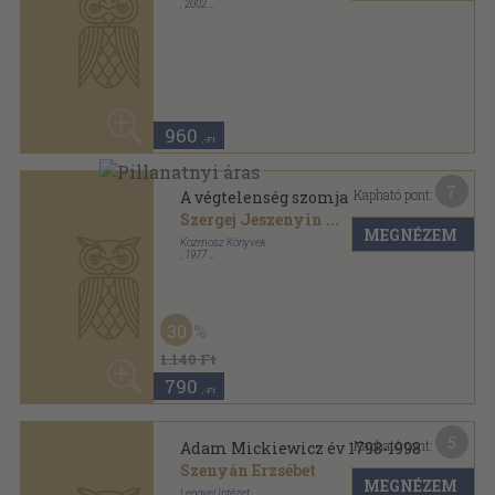
30
1.140 Ft
790
,-Ft
5
Kapható pont:
Adam Mickiewicz év 1798-1998
Szenyán Erzsébet
MEGNÉZEM
Lengyel Intézet
,
1998
Tűzött kötés
,
43
oldal
980
,-Ft
5
Kapható pont:
Búcsú az utcalámpáktól
K. I. Galczynski
MEGNÉZEM
Beza Bt.
,
1995
Ragasztott papírkötés
,
175
oldal