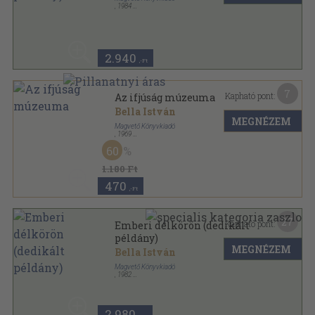
,
1984
Vászon
,
268
oldal
2.940
,-Ft
7
Kapható pont:
Az ifjúság múzeuma
Bella István
MEGNÉZEM
Magvető Könyvkiadó
,
1969
Vászon
,
108
oldal
60
1.180 Ft
470
,-Ft
27
Kapható pont:
Emberi délkörön (dedikált
példány)
MEGNÉZEM
Bella István
Magvető Könyvkiadó
,
1982
Ragasztott papírkötés
,
110
oldal
2.980