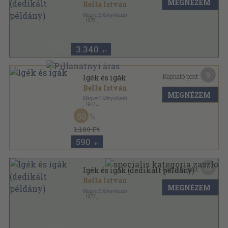
MEGNÉZEM
Bella István
Magvető Könyvkiadó
,
1975
Vászon
,
103
oldal
3.340
,-Ft
9
Kapható pont:
Igék és igák
Bella István
MEGNÉZEM
Magvető Könyvkiadó
,
1977
Fűzött kemény papírkötés
,
94
oldal
50
1.180 Ft
590
,-Ft
15
Kapható pont:
Igék és igák (dedikált példány)
Bella István
MEGNÉZEM
Magvető Könyvkiadó
,
1977
Fűzött kemény papírkötés
,
94
oldal