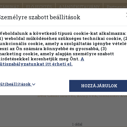
TÁRUHÁZ
ELŐJEGYZÉS
AJÁNDÉKUTALVÁNY
Partnerün
SZÁLLÍTÁS
SEGÍTSÉG
Személyre szabott beállítások
Részletes kereső
Témaköri fa
eboldalunk a következő típusú cookie-kat alkalmazza:
1) weboldal működéséhez szükséges technikai cookie, (2
Vál
unkcionális cookie, amely a szolgáltatás igénybe vételé
eszi az Ön számára könnyebbé és gyorsabbá, (3)
arketing cookie, amely alapján személyre szabott
PILLANATNYI ÁRAINK
FENNTARTHATÓ OLVASMÁN
irdetésekkel kereshetjük meg Önt.
A
ütiszabályzatunkat itt érheti el.
ütibeállítások
HOZZÁJÁRULOK
Ben Cami művei, könyvek, használt k
1 oldal