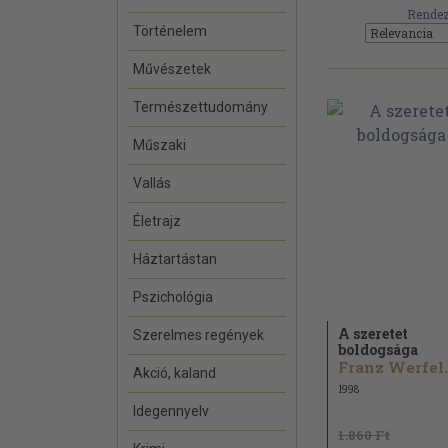
Rendez
Történelem
Művészetek
Természettudomány
Műszaki
Vallás
Életrajz
Háztartástan
Pszichológia
A szeretet
Szerelmes regények
boldogsága
Franz Werfel.
Akció, kaland
1998
Idegennyelv
1.860 Ft