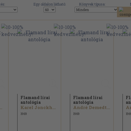
és:
Egy oldalon látható:
Könyvek típusa:
Flamand lírai
Flamand lírai
Fl
antológia
antológia
an
..
Karel Jonckheere...
André Demedts...
1969
1969
196