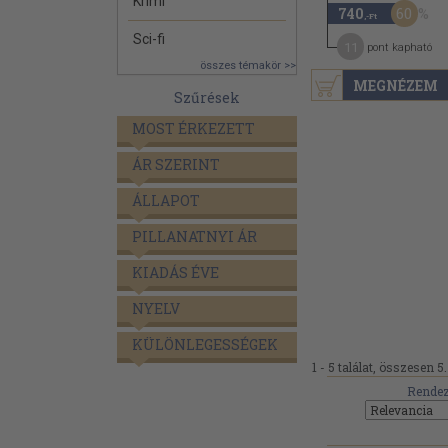
Krimi
60
740
,-Ft
Sci-fi
11
pont kapható
összes témakör >>
MEGNÉZEM
Szűrések
MOST ÉRKEZETT
ÁR SZERINT
ÁLLAPOT
PILLANATNYI ÁR
KIADÁS ÉVE
NYELV
KÜLÖNLEGESSÉGEK
1 - 5 találat, összesen 5.
Rendez