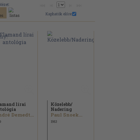
Nézet:
Kaphatók előre:
amand lírai
Közelebb/
tológia
Nadering
André Demedts...
Paul Snoek...
9
1983