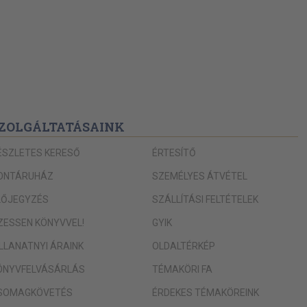
ZOLGÁLTATÁSAINK
ÉSZLETES KERESŐ
ÉRTESÍTŐ
ONTÁRUHÁZ
SZEMÉLYES ÁTVÉTEL
LŐJEGYZÉS
SZÁLLÍTÁSI FELTÉTELEK
IZESSEN KÖNYVVEL!
GYIK
ILLANATNYI ÁRAINK
OLDALTÉRKÉP
ÖNYVFELVÁSÁRLÁS
TÉMAKÖRI FA
SOMAGKÖVETÉS
ÉRDEKES TÉMAKÖREINK