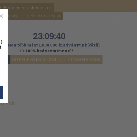
k: Régiségkereskedés.hu
A kosaram
HÍRLEVÉL
BELÉPÉS/REGISZTRÁCIÓ
MÉG
0
5000
Ft
23:09:39
)
ogasson több mint 1.000.000 kiadványunk közül
t
10-100% kedvezménnyel!
YOK
KÖTELEZŐ ÉS AJÁNLOTT OLVASMÁNYOK
önyvek