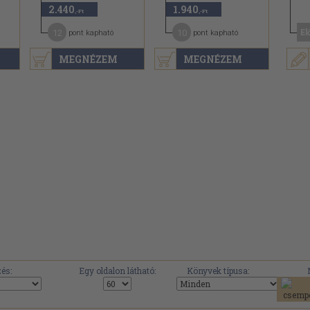
2.440
1.940
,-Ft
,-Ft
12
10
El
pont kapható
pont kapható
MEGNÉZEM
MEGNÉZEM
és:
Egy oldalon látható:
Könyvek típusa: