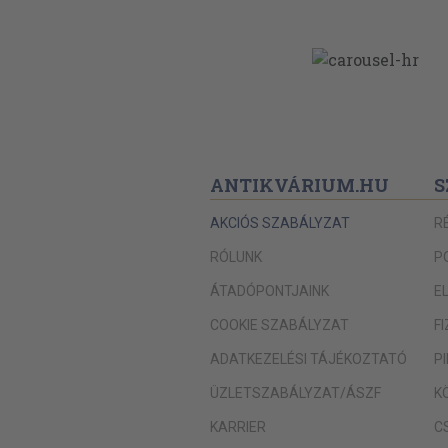
ANTIKVÁRIUM.HU
S
AKCIÓS SZABÁLYZAT
R
RÓLUNK
P
ÁTADÓPONTJAINK
E
COOKIE SZABÁLYZAT
F
ADATKEZELÉSI TÁJÉKOZTATÓ
P
ÜZLETSZABÁLYZAT/ÁSZF
K
KARRIER
C