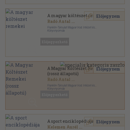
A magyar költészet remekei
Előjegyzem
Radó Antal
...
Franklin-Társulat Magyar Irod. Intézet és
Könyvnyomda
Vászon
,
424
oldal
Előjegyezhető
A Magyar Költészet Remekei
Előjegyzem
(rossz állapotú)
Radó Antal
...
Franklin-Társulat Magyar Irod. Intézet és
Könyvnyomda
Könyvkötői kötés
,
416
oldal
Előjegyezhető
A sport enciklopédiája I-II.
Előjegyzem
Kelemen Aurél
...