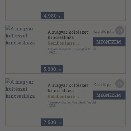
4.980
,-Ft
29
Kapható pont:
A magyar költészet
kincsesháza
MEGNÉZEM
Gombos Imre
...
Athenaeum Irodalmi és Nyomdai R.-Társ.
,
1912
Könyvkötői vászonkötés
,
1508
oldal
5.800
,-Ft
38
Kapható pont:
A magyar költészet
kincsesháza
MEGNÉZEM
Gombos Imre
...
Athenaeum Irod. és Nyomdai R. Társulat
,
1895
Vászon
,
1508
oldal
7.500
,-Ft