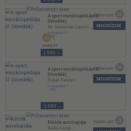
,-Ft
10
Kapható pont:
A sport enciklopédiája II.
(töredék)
MEGNÉZEM
Dr. Gerentsér László
...
Enciklopédia R.-T
,
1928
50
Vászon
,
427
oldal
3.980 Ft
1.990
,-Ft
32
Kapható pont:
A sport enciklopédiája II.
(töredék)
MEGNÉZEM
Fehér Ferenc
...
Enciklopédia R.-T
,
1928
Aranyozott kiadói egész vászonkötés
,
408
oldal
3.980
,-Ft
19
Kapható pont:
Költők antologiája
Radó Antal
...