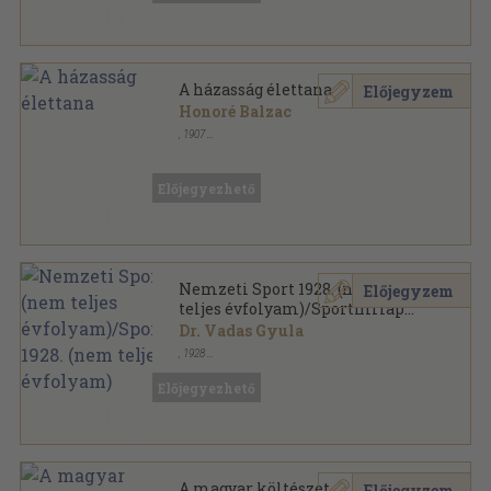
A házasság élettana
Előjegyzem
Honoré Balzac
,
1907
Könyvkötői vászonkötés
,
387
oldal
Előjegyezhető
Nemzeti Sport 1928. (nem
Előjegyzem
teljes évfolyam)/Sporthirlap
1928. (nem teljes évfolyam)
Dr. Vadas Gyula
,
1928
Könyvkötői kötés
,
300
oldal
Előjegyezhető
A magyar költészet
Előjegyzem