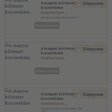
A magyar költészet
Előjegyzem
kincsesháza
Gombos Imre
...
Athenaeum Irodalmi és Nyomdai R.-T.
Félbőr
,
1508
oldal
Előjegyezhető
A magyar költészet
Előjegyzem
kincsesháza
Gombos Imre
...
Vászon
,
1508
oldal
Előjegyezhető
A magyar költészet
Előjegyzem
kincsesháza
Gombos Imre
...
Athenaeum Irodalmi és Nyomdai R.-Társ.
,
1912