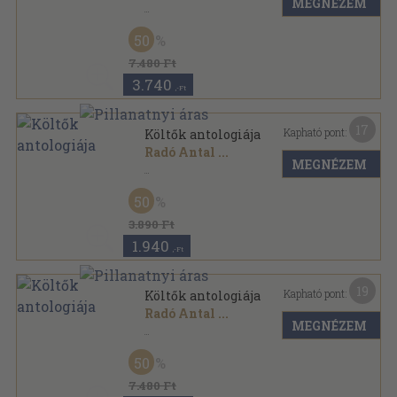
MEGNÉZEM
Vászon
,
319
oldal
50
7.480 Ft
3.740
,-Ft
17
Kapható pont:
Költők antologiája
Radó Antal
...
MEGNÉZEM
Vászon
,
319
oldal
50
3.890 Ft
1.940
,-Ft
19
Kapható pont:
Költők antologiája
Radó Antal
...
MEGNÉZEM
Vászon
,
319
oldal
50
7.480 Ft