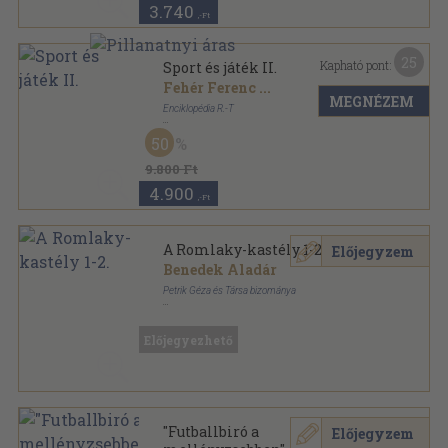
3.740
,-Ft
25
Kapható pont:
Sport és játék II.
Fehér Ferenc
...
MEGNÉZEM
Enciklopédia R.-T
Könyvkötői kötés
,
408
oldal
50
Sport és játék sorozat
9.800 Ft
4.900
,-Ft
A Romlaky-kastély 1-2.
Előjegyzem
Benedek Aladár
Petrik Géza és Társa bizománya
Könyvkötői kötés
,
396
oldal
Előjegyezhető
"Futballbiró a
Előjegyzem