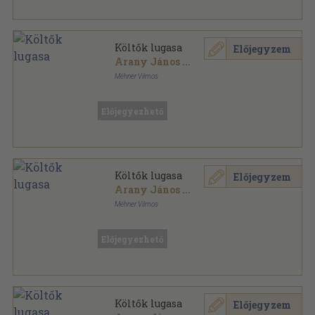
Költők lugasa
Előjegyzem
Arany János
...
Méhner Vilmos
Aranyozott, színezett kiadói egész vászonkötés
,
319
oldal
Előjegyezhető
Költők lugasa
Előjegyzem
Arany János
...
Méhner Vilmos
Aranyozott, színezett kiadói egész vászonkötés
,
319
oldal
Előjegyezhető
Költők lugasa
Előjegyzem