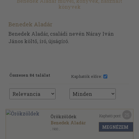
Benedek Aladár művei, könyvek, használt
könyvek
Benedek Aladár
Benedek Aladár, családi nevén Náray Iván
János költő, író, újságíró.
Összesen 84 találat
Kaphatók előre:
25
Kapható pont:
Örökzöldek
Benedek Aladár
MEGNÉZEM
,
1900
Plüss könyvkötői kötés
,
336
oldal