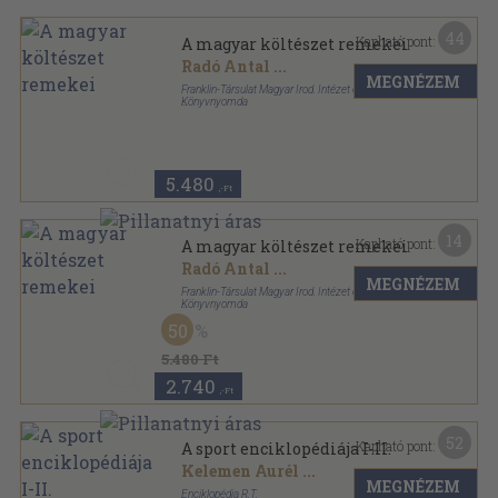
44
Kapható pont:
A magyar költészet remekei
Radó Antal
...
MEGNÉZEM
Franklin-Társulat Magyar Irod. Intézet és
Könyvnyomda
Könyvkötői vászonkötés
,
424
oldal
5.480
,-Ft
14
Kapható pont:
A magyar költészet remekei
Radó Antal
...
MEGNÉZEM
Franklin-Társulat Magyar Irod. Intézet és
Könyvnyomda
Könyvkötői vászonkötés
,
424
oldal
50
5.480 Ft
2.740
,-Ft
52
Kapható pont:
A sport enciklopédiája I-II.
Kelemen Aurél
...
MEGNÉZEM
Enciklopédia R.T.