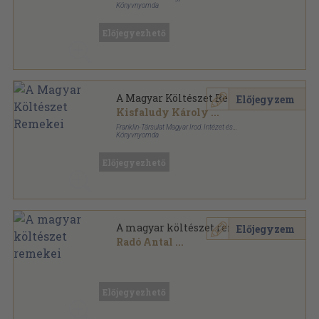
Könyvnyomda
Könyvkötői kötés
,
424
oldal
Előjegyezhető
A Magyar Költészet Remekei
Előjegyzem
Kisfaludy Károly
...
Franklin-Társulat Magyar Irod. Intézet és
Könyvnyomda
Fűzött keménykötés
,
424
oldal
Előjegyezhető
A magyar költészet remekei
Előjegyzem
Radó Antal
...
Aranyozott kiadói egész vászonkötés
,
424
oldal
Előjegyezhető