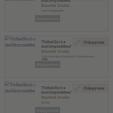
mellényzsebben"
Benedek Aladár
Szerzői magánkiadás
Varrott papírkötés
,
280
oldal
Előjegyezhető
"Futballbiró a
Előjegyzem
mellényzsebben"
Benedek Aladár
"Jókai" Nyomda és Könyvkiadó Rt. Kiadása-Benedek
Aladár
,
1925
Varrott papírkötés
,
280
oldal
Előjegyezhető
"Futballbiró a
Előjegyzem
mellényzsebben"
Benedek Aladár
Sportlap
Könyvkötői papírkötés
,
174
oldal
Előjegyezhető