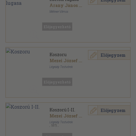
Arany János
...
Méhner Vilmos
Aranyozott, színezett kiadói egész vászonkötés
,
280
oldal
Előjegyezhető
Koszoru
Előjegyzem
Mezei József
...
Légrády Testvérek
Aranyozott gerincű kiadói vászonkötés
,
825
oldal
Előjegyezhető
Koszorú I-II.
Előjegyzem
Mezei József
...
Légrády Testvérek
,
1875
Aranyozott kiadói félvászon
,
825
oldal