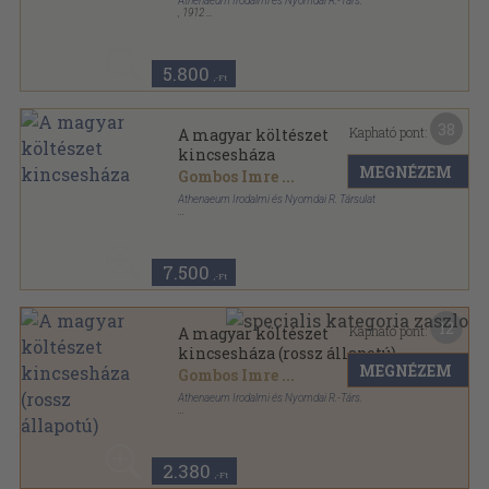
Athenaeum Irodalmi és Nyomdai R.-Társ.
,
1912
Könyvkötői kötés
,
1508
oldal
5.800
,-Ft
38
Kapható pont:
A magyar költészet
kincsesháza
MEGNÉZEM
Gombos Imre
...
Athenaeum Irodalmi és Nyomdai R. Társulat
Félvászon
,
1508
oldal
7.500
,-Ft
12
Kapható pont:
A magyar költészet
kincsesháza (rossz állapotú)
MEGNÉZEM
Gombos Imre
...
Athenaeum Irodalmi és Nyomdai R.-Társ.
Vászon Gottermayer kötés
,
1507
oldal
2.380
,-Ft