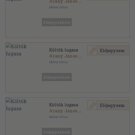
Arany János
...
Méhner Vilmos
Aranyozott, színezett kiadói egész vászonkötés
,
319
oldal
Előjegyezhető
Költők lugasa
Előjegyzem
Arany János
...
Méhner Vilmos
Könyvkötői vászonkötés
,
319
oldal
Előjegyezhető
Költők lugasa
Előjegyzem
Arany János
...
Méhner Vilmos
Aranyozott, színezett kiadói egész vászonkötés
,
319
oldal
Előjegyezhető