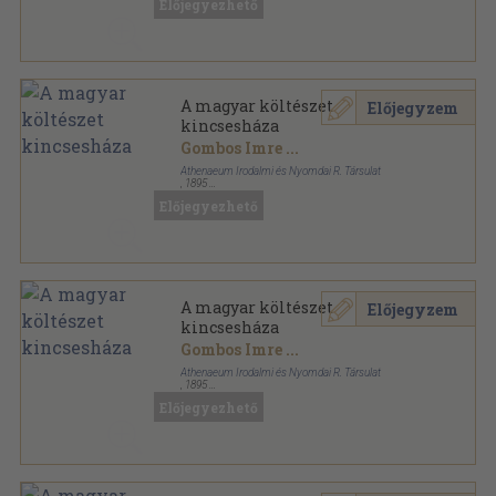
Előjegyezhető
A magyar költészet
Előjegyzem
kincsesháza
Gombos Imre
...
Athenaeum Irodalmi és Nyomdai R. Társulat
,
1895
Könyvkötői kötés
,
1508
oldal
Előjegyezhető
A magyar költészet
Előjegyzem
kincsesháza
Gombos Imre
...
Athenaeum Irodalmi és Nyomdai R. Társulat
,
1895
Könyvkötői vászonkötés
,
1508
oldal
Előjegyezhető