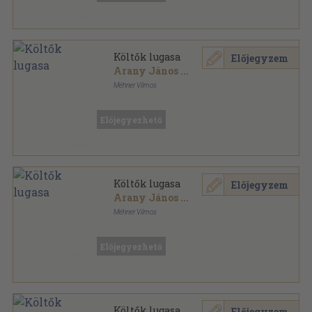
Költők lugasa
Előjegyzem
Arany János
...
Méhner Vilmos
Aranyozott, színezett kiadói egész vászonkötés
,
319
oldal
Előjegyezhető
Költők lugasa
Előjegyzem
Arany János
...
Méhner Vilmos
Aranyozott, színezett kiadói egész vászonkötés
,
280
oldal
Előjegyezhető
Költők lugasa
Előjegyzem