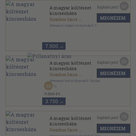
60
Kapható pont:
A magyar költészet
kincsesháza
MEGNÉZEM
Gombos Imre
...
Athenaeum Irodalmi és Nyomdai R.-T.
Vászon
,
1507
oldal
7.500
,-Ft
56
Kapható pont:
A magyar költészet
kincsesháza
MEGNÉZEM
Gombos Imre
...
Athenaeum Irod. és Nyomdai R.-Társulat
50
Vászon
,
1508
oldal
7.500 Ft
3.750
,-Ft
29
Kapható pont:
A magyar költészet
kincsesháza
MEGNÉZEM
Gombos Imre
...