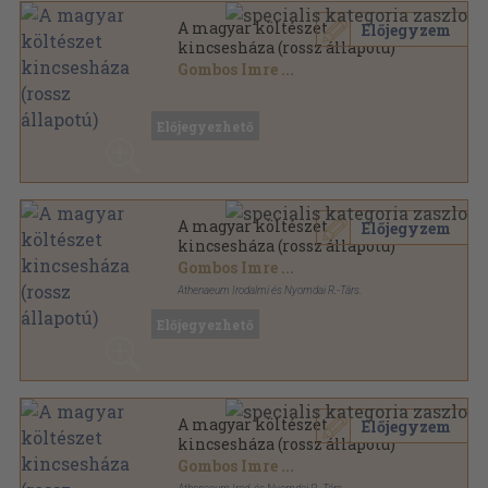
A magyar költészet
Előjegyzem
kincsesháza (rossz állapotú)
Gombos Imre
...
Vászon
,
1507
oldal
Előjegyezhető
A magyar költészet
Előjegyzem
kincsesháza (rossz állapotú)
Gombos Imre
...
Athenaeum Irodalmi és Nyomdai R.-Társ.
Vászon
,
1507
oldal
Előjegyezhető
A magyar költészet
Előjegyzem
kincsesháza (rossz állapotú)
Gombos Imre
...