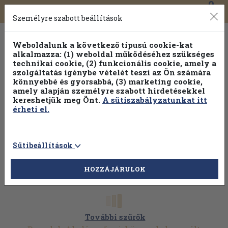
0
Toggle
Főmenü
Könyveink
navigation
Személyre szabott beállítások
Weboldalunk a következő típusú cookie-kat
alkalmazza: (1) weboldal működéséhez szükséges
technikai cookie, (2) funkcionális cookie, amely a
szolgáltatás igénybe vételét teszi az Ön számára
könnyebbé és gyorsabbá, (3) marketing cookie,
Válogasson több mint 30 000 kötet közül
amely alapján személyre szabott hirdetésekkel
Hobbi témakörökben
20% kedvezménnyel!
kereshetjük meg Önt.
A sütiszabályzatunkat itt
érheti el.
Sütibeállítások
HOZZÁJÁRULOK
További szűrők