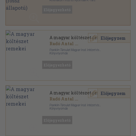
Athenaeum Irod. és Nyomdai R.-Társ.
Könyvkötői vászonkötés
,
1508
oldal
Előjegyezhető
A magyar költészet remekei
Előjegyzem
Radó Antal
...
Franklin-Társulat Magyar Irod. Intézet és
Könyvnyomda
Könyvkötői vászonkötés
,
424
oldal
Előjegyezhető
A magyar költészet remekei
Előjegyzem
Radó Antal
...
Franklin-Társulat Magyar Irod. Intézet és
Könyvnyomda
Aranyozott kiadói egész vászonkötés
,
424
oldal
Előjegyezhető