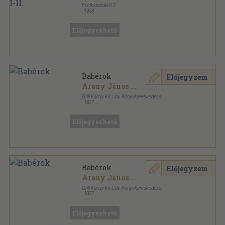
Enciklopédia R.T.
,
1928
Vászon
,
767
oldal
Előjegyezhető
Babérok
Előjegyzem
Arany János
...
Grill Károly Kir. Udv. Könyvkereskedése
,
1877
Aranyozott kiadói egész vászonkötés
,
560
oldal
Előjegyezhető
Babérok
Előjegyzem
Arany János
...
Grill Károly Kir. Udv. Könyvkereskedése
,
1877
Aranyozott kiadói egész vászonkötés
,
560
oldal
Előjegyezhető