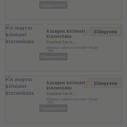
Vászon
,
1508
oldal
Előjegyezhető
A magyar költészet
Előjegyzem
kincsesháza
Gombos Imre
...
Athenaeum Irodalmi és Nyomdai R. Társulat
,
1895
Vászon Gottermayer kötés
,
1508
oldal
Előjegyezhető
A magyar költészet
Előjegyzem
kincsesháza
Gombos Imre
...
Athenaeum Irodalmi és Nyomdai R. Társulat
,
1895
Félbőr
,
819
oldal
Előjegyezhető