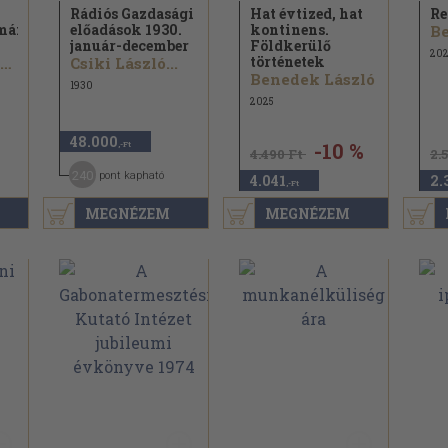
Rádiós Gazdasági
Hat évtized, hat
Re
mányi
előadások 1930.
kontinens.
Be
január-december
Földkerülő
202
történetek
Horváth János...
Csiki László...
Benedek László
1930
2025
48.000
-10 %
,-Ft
4.490 Ft
2.
240
pont kapható
4.041
2.
,-Ft
MEGNÉZEM
MEGNÉZEM