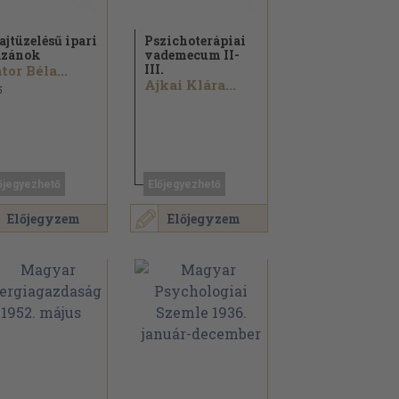
ajtüzelésű ipari
Pszichoterápiai
azánok
vademecum II-
III.
tor Béla...
Ajkai Klára...
5
őjegyezhető
Előjegyezhető
Előjegyzem
Előjegyzem