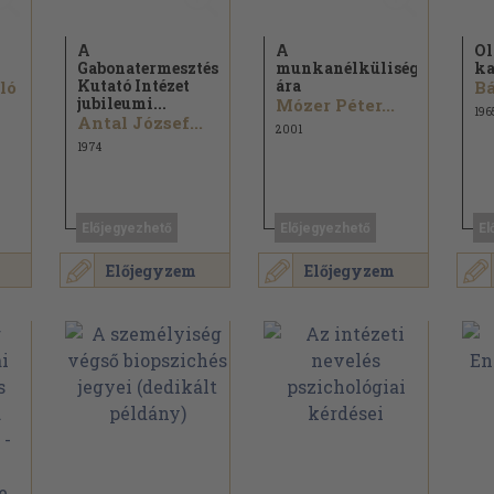
A
A
Ol
Gabonatermesztési
munkanélküliség
k
Kutató Intézet
ára
ló
Bá
jubileumi...
Mózer Péter...
196
Antal József...
2001
1974
Előjegyezhető
Előjegyezhető
El
Előjegyzem
Előjegyzem