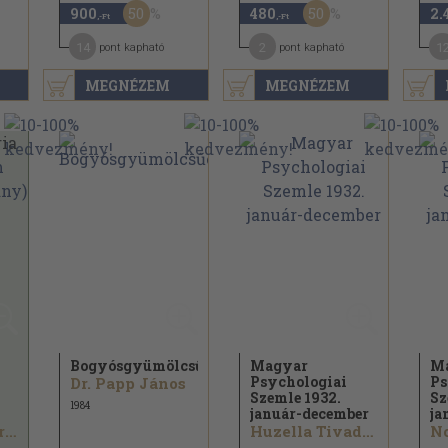
50
50
900
480
2.
,-Ft
,-Ft
14
2
1
pont kapható
pont kapható
MEGNÉZEM
MEGNÉZEM
Bogyósgyümölcsűek
Magyar
M
Psychologiai
Ps
Dr. Papp János
Szemle 1932.
Sz
1984
január-december
ja
Benedek András
Huzella Tivadar...