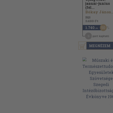
január-junius
(fél...
Bókay János..
1925
3.480 Ft
50
1.740
,-Ft
9
pont kapható
MEGNÉZEM