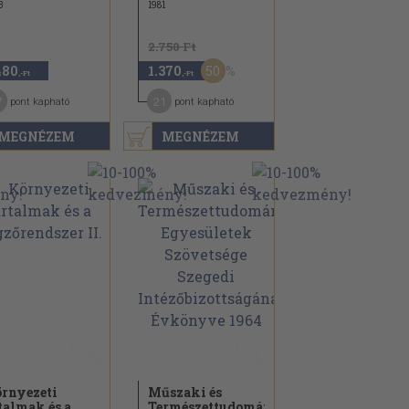
3
1981
2.750 Ft
50
480
1.370
,-Ft
,-Ft
7
21
pont kapható
pont kapható
MEGNÉZEM
MEGNÉZEM
rnyezeti
Műszaki és
talmak és a
Természettudományi