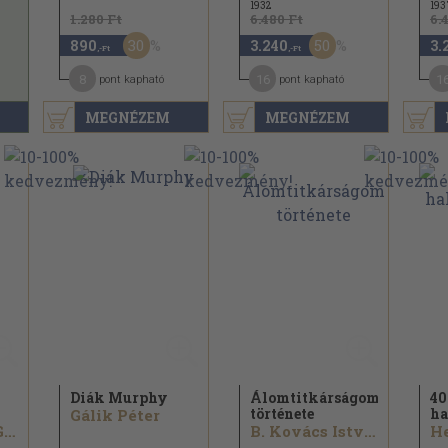
1932
193
1.280 Ft
6.480 Ft
6.
30
50
890
3.240
3.
,-Ft
,-Ft
8
16
1
pont kapható
pont kapható
MEGNÉZEM
MEGNÉZEM
Diák Murphy
Álomtitkárságom
40
története
ha
Gálik Péter
Shirley Ann Grau
B. Kovács István