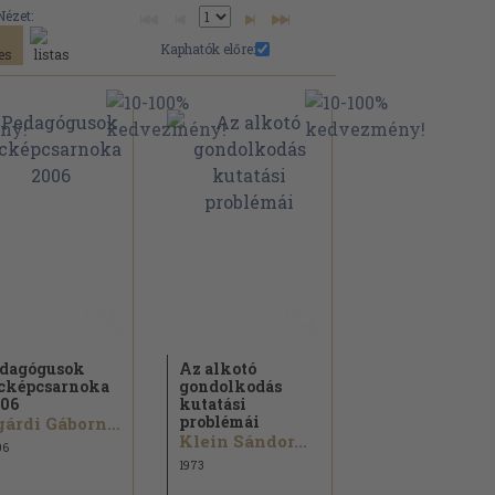
Nézet:
Kaphatók előre:
dagógusok
Az alkotó
cképcsarnoka
gondolkodás
06
kutatási
problémái
Agárdi Gáborné ...
Klein Sándor...
06
1973