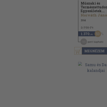
Műszaki és
Természettudo
Egyesületek...
1964
2.750 Ft
50
1.370
,-Ft
11
pont kapható
MEGNÉZEM