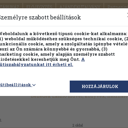
TÁRUHÁZ
ELŐJEGYZÉS
AJÁNDÉKUTALVÁNY
Partnerün
SZÁLLÍTÁS
SEGÍTSÉG
Személyre szabott beállítások
Részletes kereső
Témaköri fa
eboldalunk a következő típusú cookie-kat alkalmazza:
1) weboldal működéséhez szükséges technikai cookie, (2
Vál
unkcionális cookie, amely a szolgáltatás igénybe vételé
eszi az Ön számára könnyebbé és gyorsabbá, (3)
arketing cookie, amely alapján személyre szabott
PILLANATNYI ÁRAINK
FENNTARTHATÓ OLVASMÁN
irdetésekkel kereshetjük meg Önt.
A
ütiszabályzatunkat itt érheti el.
ütibeállítások
HOZZÁJÁRULOK
Benedek László művei, könyvek, használ
2.
2 oldal