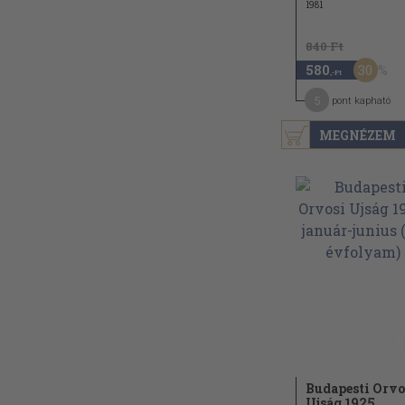
1981
840 Ft
30
580
,-Ft
5
pont kapható
MEGNÉZEM
Budapesti Orvo
Ujság 1925.