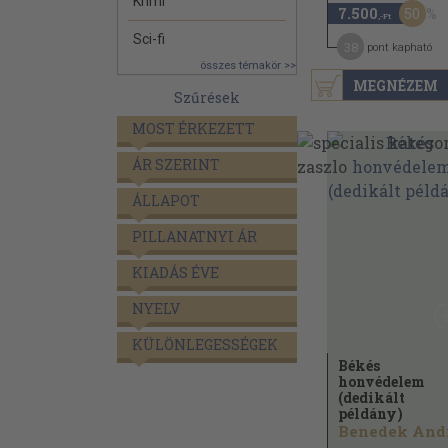
Krimi
50
7.500
,-Ft
Sci-fi
38
pont kapható
összes témakör >>
MEGNÉZEM
Szűrések
MOST ÉRKEZETT
ÁR SZERINT
ÁLLAPOT
PILLANATNYI ÁR
KIADÁS ÉVE
NYELV
KÜLÖNLEGESSÉGEK
Békés
honvédelem
(dedikált
példány)