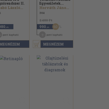
gzőrendszer II.
Egyesületek...
abó László...
Horváth János...
2
1964
2.480 Ft
60
980
990
,-Ft
,-Ft
5
9
pont kapható
pont kapható
MEGNÉZEM
MEGNÉZEM