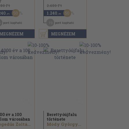
7
480 Ft
2.480 Ft
50
50
240
1.240
,-Ft
,-Ft
6
19
pont kapható
pont kapható
MEGNÉZEM
MEGNÉZEM
00 év a 100
Berettyóújfalu
lom városában
története
Hegedűs Zoltán...
Módy György...