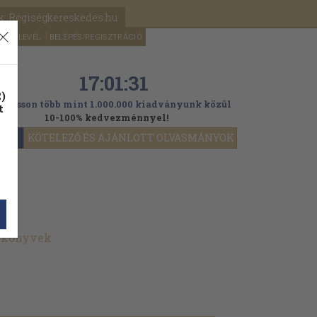
k: Régiségkereskedés.hu
A kosaram
HÍRLEVÉL
BELÉPÉS/REGISZTRÁCIÓ
MÉG
0
5000
Ft
17:01:29
)
ogasson több mint 1.000.000 kiadványunk közül
t
10-100% kedvezménnyel!
YOK
KÖTELEZŐ ÉS AJÁNLOTT OLVASMÁNYOK
t könyvek