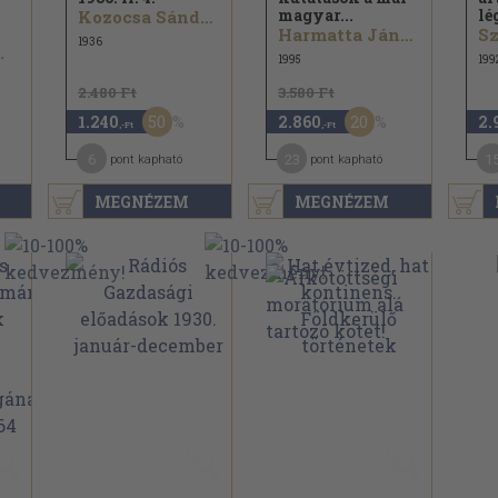
magyar...
lé
Kozocsa Sándor...
Harmatta János...
Sz
1936
.
1995
199
2.480 Ft
3.580 Ft
50
20
1.240
2.860
2.
,-Ft
,-Ft
6
23
1
pont kapható
pont kapható
MEGNÉZEM
MEGNÉZEM