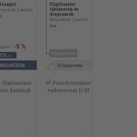
tinapló
Olajtüzelési
táblázatok és
nedek László
diagramok
5
Benedek László
1966
-5 %
500 Ft
Előjegyezhető
375
,-Ft
MEGNÉZEM
Előjegyzem