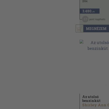
1994
3.480
,-Ft
17
pont kapható
MEGNÉZEM
Az utolsó
benzinkút