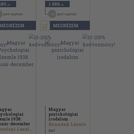
480
1.980
,-Ft
,-Ft
2
10
pont kapható
pont kapható
MEGNÉZEM
MEGNÉZEM
agyar
Magyar
ychologiai
pszichológiai
emle 1938.
irodalom
nuár-december
Benedek László
Noszlopi László...
1967