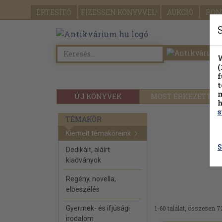
ÉRTESÍTŐ
FIZESSEN
KÖNYVVEL!
AUKCIÓ
PON
W
(
f
t
m
ÚJ KÖNYVEK
MOST ÉRKEZETT
h
s
TÉMAKÖR
Kiemelt témaköreink
S
Dedikált, aláírt
kiadványok
Regény, novella,
elbeszélés
Gyermek- és ifjúsági
1-60 találat, összesen 7
irodalom