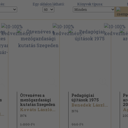
és:
Egy oldalon látható:
Könyvek típusa:
Ötvenéves a
Pedagógiai
Pe
s
mezőgazdasági
újítások 1975
ar
kutatás Szegeden
20
Benedek László...
Kováts László...
1976
Dr. Katona Bálint...
1974
20
1.800 Ft
960 Ft