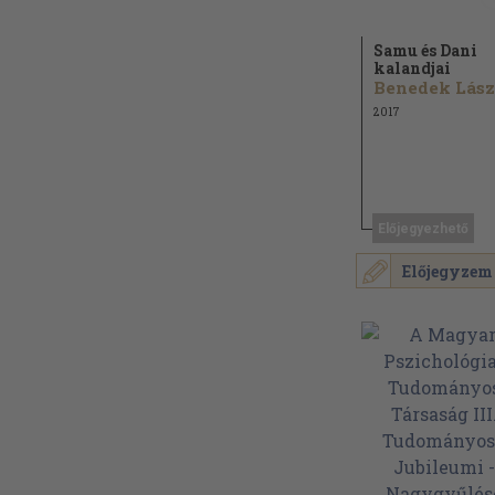
Samu és Dani
kalandjai
Benedek Lász
2017
Előjegyezhető
Előjegyzem