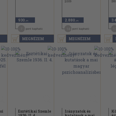
2009
199
930
2.880
3.
,-Ft
,-Ft
7
14
1
pont kapható
pont kapható
MEGNÉZEM
MEGNÉZEM
si
Esztétikai Szemle
Irányzatok és
Kö
1936. II. 4.
kutatások a mai
ár