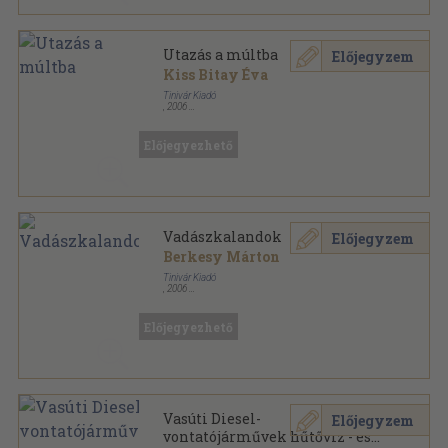
Utazás a múltba
Előjegyzem
Kiss Bitay Éva
Tinivár Kiadó
,
2006
Ragasztott papírkötés
,
132
oldal
Előjegyezhető
Vadászkalandok
Előjegyzem
Berkesy Márton
Tinivár Kiadó
,
2006
Ragasztott papírkötés
,
131
oldal
Előjegyezhető
Vasúti Diesel-
Előjegyzem
vontatójárművek hűtővíz - és