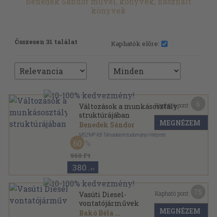
Benedek Sándor művei, könyvek, használt
könyvek
Összesen 31 találat
Kaphatók előre:
6
Kapható pont:
Változások a munkásosztály
struktúrájában
MEGNÉZEM
Benedek Sándor
MSZMP KB Társadalomtudományi Intézete
60
Ragasztott papírkötés
,
164
oldal
960 Ft
380
,-Ft
75
Kapható pont:
Vasúti Diesel-
vontatójárművek
MEGNÉZEM
Bakó Béla
...