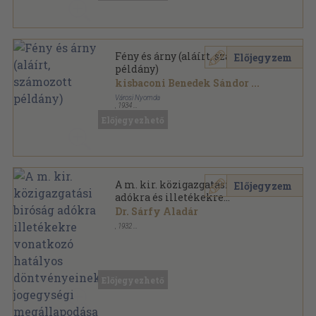
Fény és árny (aláírt, számozott
Előjegyzem
példány)
kisbaconi Benedek Sándor
...
Városi Nyomda
,
1934
Vászon
,
136
oldal
Előjegyezhető
A m. kir. közigazgatási biróság
Előjegyzem
adókra és illetékekre
vonatkozó hatályos
Dr. Sárfy Aladár
döntvényeinek, jogegységi
,
1932
megállapodásainak és elvi
Vászon
,
1110
oldal
jelentőségű határozatainak
együttes gyüjteménye 1897-
1934
Előjegyezhető