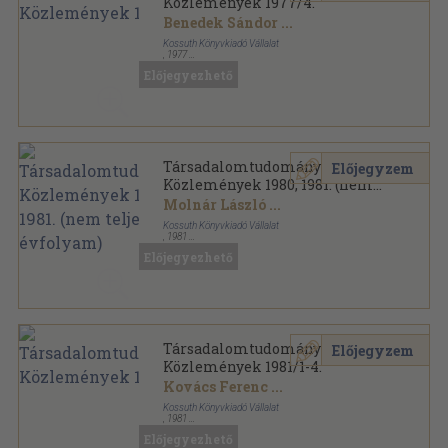
Közlemények 1977/4.
Benedek Sándor
...
Kossuth Könyvkiadó Vállalat
,
1977
Ragasztott papírkötés
,
155
oldal
Előjegyezhető
Társadalomtudományi Közlemények sorozat
Társadalomtudományi
Előjegyzem
Közlemények 1980, 1981. (nem
teljes évfolyam)
Molnár László
...
Kossuth Könyvkiadó Vállalat
,
1981
Könyvkötői kötés
,
627
oldal
Előjegyezhető
Társadalomtudományi Közlemények sorozat
Társadalomtudományi
Előjegyzem
Közlemények 1981/1-4.
Kovács Ferenc
...
Kossuth Könyvkiadó Vállalat
,
1981
Könyvkötői kötés
,
643
oldal
Előjegyezhető
Társadalomtudományi Közlemények sorozat