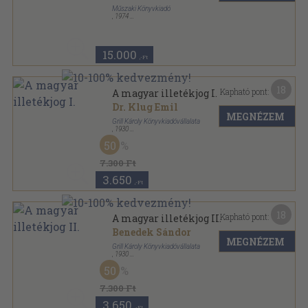
Műszaki Könyvkiadó
,
1974
Félvászon
,
621
oldal
15.000
,-Ft
18
Kapható pont:
A magyar illetékjog I.
Dr. Klug Emil
MEGNÉZEM
Grill Károly Könyvkiadóvállalata
,
1930
Vászon
,
668
oldal
50
Magyar törvények Grill-féle kiadása sorozat
7.300 Ft
3.650
,-Ft
18
Kapható pont:
A magyar illetékjog II.
Benedek Sándor
MEGNÉZEM
Grill Károly Könyvkiadóvállalata
,
1930
Vászon
,
718
oldal
50
Magyar törvények Grill-féle kiadása sorozat
7.300 Ft
3.650
,-Ft