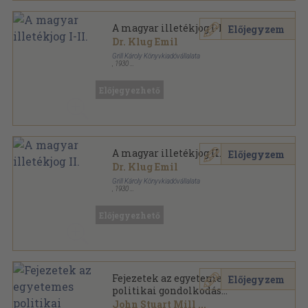
A magyar illetékjog I-II.
Előjegyzem
Dr. Klug Emil
Grill Károly Könyvkiadóvállalata
,
1930
Vászon
,
1385
oldal
Magyar törvények Grill-féle kiadása sorozat
Előjegyezhető
A magyar illetékjog II.
Előjegyzem
Dr. Klug Emil
Grill Károly Könyvkiadóvállalata
,
1930
Vászon
,
718
oldal
Magyar törvények Grill-féle kiadása sorozat
Előjegyezhető
Fejezetek az egyetemes
Előjegyzem
politikai gondolkodás
történetéből II.
John Stuart Mill
...