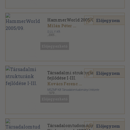
HammerWorld 2005/09.
Előjegyzem
Milán Péter
...
S.Ú.L.Y. Kft.
,
2005
Tűzött kötés
,
97
oldal
HammerWorld sorozat
Előjegyezhető
Társadalmi strukturánk
Előjegyzem
fejlődése I-III.
Kovács Ferenc
...
MSZMP KB Társadalomtudományi Intézete
,
1979
Ragasztott papírkötés
,
1010
oldal
Előjegyezhető
Társadalmi strukturánk fejlődése sorozat
Társadalomtudományi
Előjegyzem