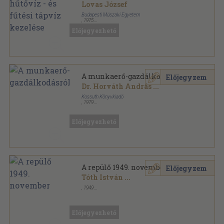
fűtési tápvíz kezelése
Lovas József
Budapesti Műszaki Egyetem
,
1975
Ragasztott papírkötés
,
143
oldal
Előjegyezhető
A munkaerő-gazdálkodásról
Előjegyzem
Dr. Horváth András
...
Kossuth Könyvkiadó
,
1979
Ragasztott papírkötés
,
116
oldal
Előjegyezhető
A repülő 1949. november
Előjegyzem
Tóth István
...
,
1949
Tűzött kötés
,
72
oldal
A repülő sorozat
Előjegyezhető