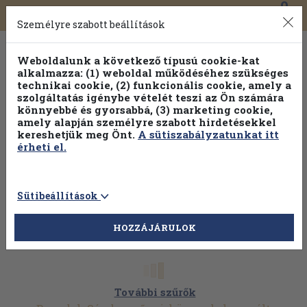
0
Toggle
Főmenü
Könyveink
navigation
Személyre szabott beállítások
Weboldalunk a következő típusú cookie-kat
alkalmazza: (1) weboldal működéséhez szükséges
technikai cookie, (2) funkcionális cookie, amely a
szolgáltatás igénybe vételét teszi az Ön számára
könnyebbé és gyorsabbá, (3) marketing cookie,
Válogasson több mint 1.000.000 kiadványunk közül
10-
amely alapján személyre szabott hirdetésekkel
100% kedvezménnyel!
kereshetjük meg Önt.
A sütiszabályzatunkat itt
érheti el.
Sütibeállítások
HOZZÁJÁRULOK
További szűrők