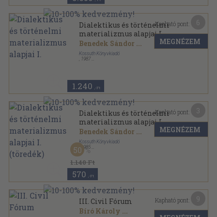
6
Kapható pont:
Dialektikus és történelmi
materializmus alapjai I.
MEGNÉZEM
Benedek Sándor
...
Kossuth Könyvkiadó
,
1987
Ragasztott papírkötés
,
229
oldal
1.240
,-Ft
3
Kapható pont:
Dialektikus és történelmi
materializmus alapjai I.
MEGNÉZEM
(töredék)
Benedek Sándor
...
Kossuth Könyvkiadó
,
1985
50
Ragasztott papírkötés
,
231
oldal
Dialektikus és történelmi materializmus alapjai
1.140 Ft
sorozat
570
,-Ft
9
Kapható pont:
III. Civil Fórum
Bíró Károly
...