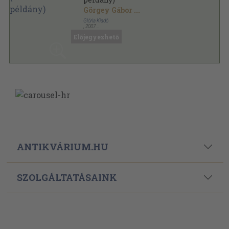
Görgey Gábor
...
Glória Kiadó
,
2007
Ragasztott papírkötés
,
398
oldal
Előjegyezhető
ANTIKVÁRIUM.HU
SZOLGÁLTATÁSAINK