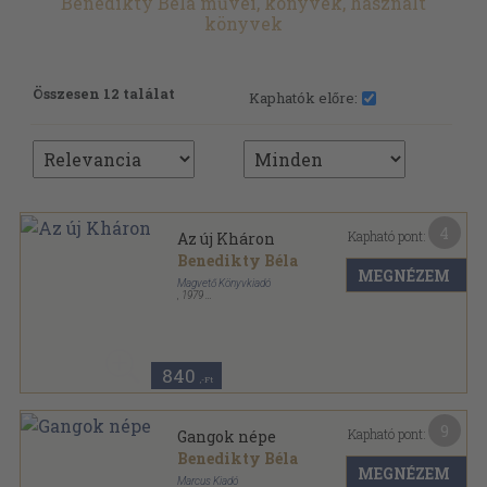
Benedikty Béla művei, könyvek, használt
könyvek
Összesen 12 találat
Kaphatók előre:
4
Kapható pont:
Az új Kháron
Benedikty Béla
MEGNÉZEM
Magvető Könyvkiadó
,
1979
Ragasztott papírkötés
,
102
oldal
840
,-Ft
9
Kapható pont:
Gangok népe
Benedikty Béla
MEGNÉZEM
Marcus Kiadó