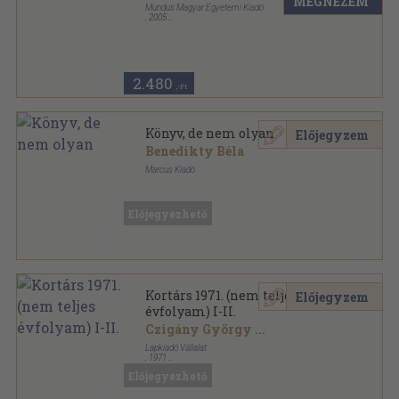
MEGNÉZEM
Mundus Magyar Egyetemi Kiadó
,
2005
Fűzött kemény papírkötés
,
251
oldal
2.480
,-Ft
Könyv, de nem olyan
Előjegyzem
Benedikty Béla
Marcus Kiadó
Ragasztott papírkötés
,
366
oldal
Előjegyezhető
Kortárs 1971. (nem teljes
Előjegyzem
évfolyam) I-II.
Czigány György
...
Lapkiadó Vállalat
,
1971
Könyvkötői kötés
,
1845
oldal
Előjegyezhető
Kortárs sorozat