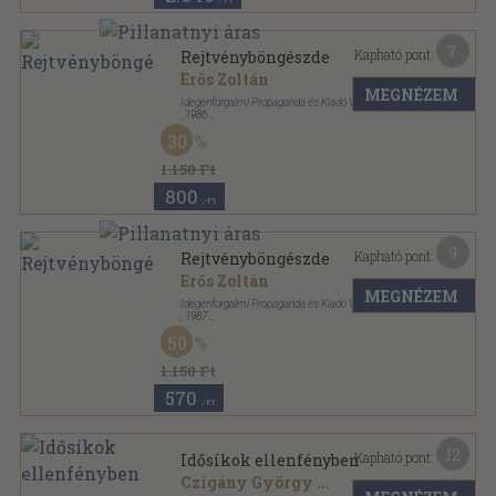
7
Kapható pont:
Rejtvényböngészde
Erős Zoltán
MEGNÉZEM
Idegenforgalmi Propaganda és Kiadó Vállalat
,
1986
Ragasztott papírkötés
,
358
oldal
30
1.150 Ft
800
,-Ft
9
Kapható pont:
Rejtvényböngészde
Erős Zoltán
MEGNÉZEM
Idegenforgalmi Propaganda és Kiadó Vállalat
,
1987
Ragasztott papírkötés
,
358
oldal
50
1.150 Ft
570
,-Ft
12
Kapható pont:
Idősíkok ellenfényben
Czigány György
...