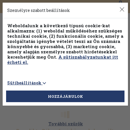
0
Toggle
Főmenü
Könyveink
navigation
Személyre szabott beállítások
Weboldalunk a következő típusú cookie-kat
alkalmazza: (1) weboldal működéséhez szükséges
technikai cookie, (2) funkcionális cookie, amely a
szolgáltatás igénybe vételét teszi az Ön számára
könnyebbé és gyorsabbá, (3) marketing cookie,
amely alapján személyre szabott hirdetésekkel
kereshetjük meg Önt.
A sütiszabályzatunkat itt
érheti el.
Sütibeállítások
HOZZÁJÁRULOK
További szűrők