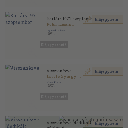
Kortárs 1971. szeptember
Előjegyzem
Péter László
...
Lapkiadó Vállalat
,
1971
Ragasztott papírkötés
,
165
oldal
Kortárs sorozat
Előjegyezhető
Visszanézve
Előjegyzem
László György
...
Glória Kiadó
,
2007
Ragasztott papírkötés
,
397
oldal
Előjegyezhető
Visszanézve (dedikált
Előjegyzem
példány)