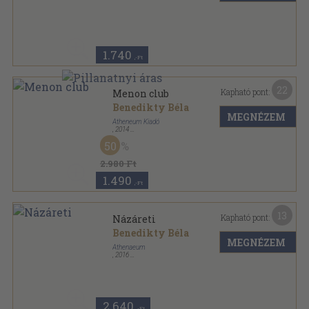
Ragasztott papírkötés
,
156
oldal
1.740
,-Ft
22
Kapható pont:
Menon club
Benedikty Béla
MEGNÉZEM
Atheneum Kiadó
,
2014
Fűzött kemény papírkötés
,
671
oldal
50
2.980 Ft
1.490
,-Ft
13
Kapható pont:
Názáreti
Benedikty Béla
MEGNÉZEM
Athenaeum
,
2016
Fűzött kemény papírkötés
,
320
oldal
2.640
,-Ft