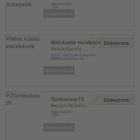
Maecenas Kiadó
,
1997
Ragasztott papírkötés
,
271
oldal
Előjegyezhető
Mód Aladár emlékének
Előjegyzem
Bakos Károly
...
Eötvös Loránd Tudományegyetem
Bölcsészettudományi Kar
,
1978
Tűzött kötés
,
251
oldal
Előjegyezhető
Történelem IV.
Előjegyzem
Benkes Mihály
...
Cégér Kiadói Kft.
,
2004
Ragasztott papírkötés
,
404
oldal
Előjegyezhető