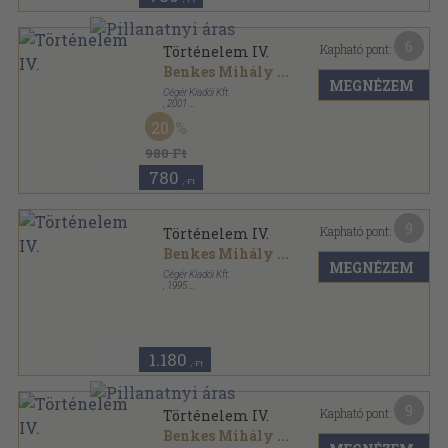
6
Kapható pont:
Történelem IV.
Benkes Mihály
...
MEGNÉZEM
Cégér Kiadói Kft.
,
2001
Ragasztott papírkötés
,
402
oldal
20
980 Ft
780
,-Ft
9
Kapható pont:
Történelem IV.
Benkes Mihály
...
MEGNÉZEM
Cégér Kiadói Kft.
,
1995
Ragasztott papírkötés
,
402
oldal
1.180
,-Ft
9
Kapható pont:
Történelem IV.
Benkes Mihály
...