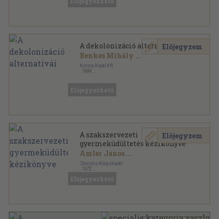
Előjegyezhető
A történelemtanári továbbképzés kiskönyvtára
sorozat
A dekolonizáció alternatívái
Előjegyzem
Benkes Mihály
...
Korona Kiadó Kft.
,
1999
Ragasztott papírkötés
,
156
oldal
A történelem alternatívái sorozat
Előjegyezhető
A szakszervezeti
Előjegyzem
gyermeküdültetés kézikönyve
Amler János
...
Táncsics Könyvkiadó
,
1972
Fűzött kemény papírkötés
,
369
oldal
Előjegyezhető
A Szakszervezeti Aktivisták Kézikönyve sorozat