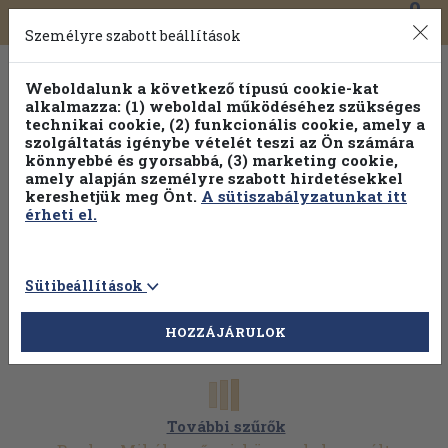
0
Toggle
Főmenü
Könyveink
navigation
Személyre szabott beállítások
Weboldalunk a következő típusú cookie-kat
alkalmazza: (1) weboldal működéséhez szükséges
technikai cookie, (2) funkcionális cookie, amely a
szolgáltatás igénybe vételét teszi az Ön számára
könnyebbé és gyorsabbá, (3) marketing cookie,
amely alapján személyre szabott hirdetésekkel
kereshetjük meg Önt.
A sütiszabályzatunkat itt
érheti el.
Sütibeállítások
HOZZÁJÁRULOK
További szűrők