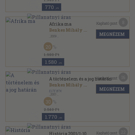
770
,-Ft
8
Kapható pont:
Afrika ma
Benkes Mihály
...
MEGNÉZEM
,
2009
Fűzött kemény papírkötés
,
416
oldal
20
1.980 Ft
1.580
,-Ft
16
Kapható pont:
A történelem és a jog határán
Benkes Mihály
...
MEGNÉZEM
ELTE BTK
,
2001
Ragasztott papírkötés
,
277
oldal
30
2.540 Ft
1.770
,-Ft
22
Kapható pont:
História 2001/1-10.