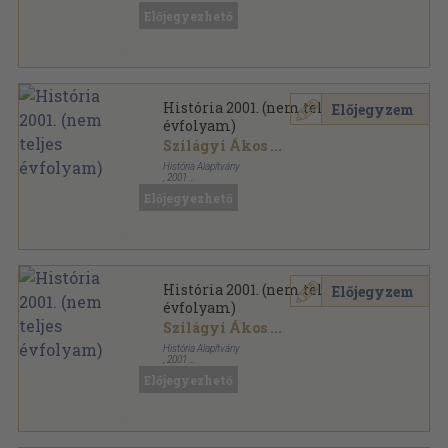
Tűzött kötés
,
280
oldal
Előjegyezhető
História sorozat
História 2001. (nem teljes
Előjegyzem
évfolyam)
Szilágyi Ákos
...
História Alapítvány
,
2001
Tűzött kötés
,
503
oldal
Előjegyezhető
História sorozat
História 2001. (nem teljes
Előjegyzem
évfolyam)
Szilágyi Ákos
...
História Alapítvány
,
2001
Tűzött kötés
,
503
oldal
Előjegyezhető
História sorozat