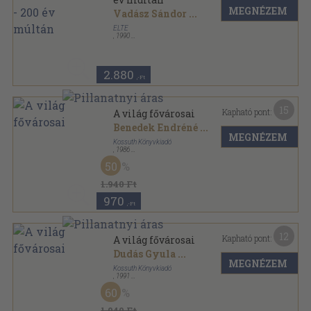
MEGNÉZEM
Vadász Sándor
...
ELTE
,
1990
Tűzött kötés
,
161
oldal
2.880
,-Ft
15
Kapható pont:
A világ fővárosai
Benedek Endréné
...
MEGNÉZEM
Kossuth Könyvkiadó
,
1986
Fűzött kemény papírkötés
,
393
oldal
50
1.940 Ft
970
,-Ft
12
Kapható pont:
A világ fővárosai
Dudás Gyula
...
MEGNÉZEM
Kossuth Könyvkiadó
,
1991
Fűzött kemény papírkötés
,
391
oldal
60
1.940 Ft