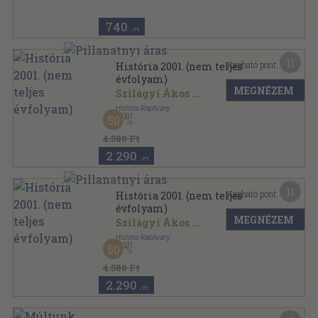
740
,-Ft
11
Kapható pont:
História 2001. (nem teljes
évfolyam)
MEGNÉZEM
Szilágyi Ákos
...
História Alapítvány
,
2001
50
Tűzött kötés
,
503
oldal
História sorozat
4.580 Ft
2.290
,-Ft
11
Kapható pont:
História 2001. (nem teljes
évfolyam)
MEGNÉZEM
Szilágyi Ákos
...
História Alapítvány
,
2001
50
Tűzött kötés
,
309
oldal
História sorozat
4.580 Ft
2.290
,-Ft