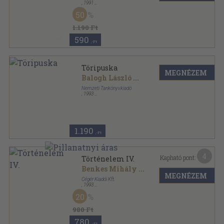
,
1991
Ragasztott papírkötés
,
260
oldal
50
1.190 Ft
590
,-Ft
Töripuska
MEGNÉZEM
Balogh László
...
Nemzeti Tankönyvkiadó
,
1993
Ragasztott papírkötés
,
311
oldal
1.190
,-Ft
4
Kapható pont:
Történelem IV.
Benkes Mihály
...
MEGNÉZEM
Cégér Kiadói Kft.
,
1993
Könyvkötői kötés
,
325
oldal
20
980 Ft
780
,-Ft