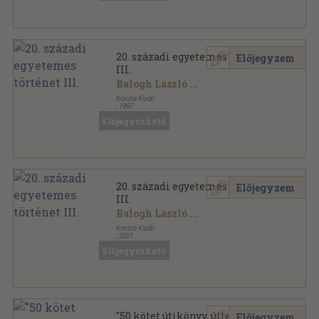
20. századi egyetemes történet
Előjegyzem
III.
Balogh László
...
Korona Kiadó
,
1997
Ragasztott papírkötés
,
439
oldal
Előjegyezhető
20. századi egyetemes történet
Előjegyzem
III.
Balogh László
...
Korona Kiadó
,
2001
Ragasztott papírkötés
,
439
oldal
Előjegyezhető
"50 kötet útikönyv, útleírás"
Előjegyzem