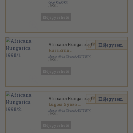
Cégér Kiadói Kft.
,
1998
Ragasztott papírkötés
,
402
oldal
Előjegyezhető
Africana Hungarica 1998/1.
Előjegyzem
Hárs Ernő
...
Magyar Afrika Társaság-ELTE BTK
,
1998
Ragasztott papírkötés
,
182
oldal
Africana Hungarica sorozat
Előjegyezhető
Africana Hungarica 1998/2.
Előjegyzem
Lugosi Győző
...
Magyar Afrika Társaság-ELTE BTK
,
1998
Ragasztott papírkötés
,
384
oldal
Africana Hungarica sorozat
Előjegyezhető