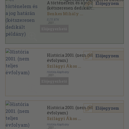
A történelem és a jog határán
Előjegyzem
(kétszeresen dedikált
példány)
Benkes Mihály
...
ELTE BTK
,
2001
Ragasztott papírkötés
,
277
oldal
Előjegyezhető
História 2001. (nem teljes
Előjegyzem
évfolyam)
Szilágyi Ákos
...
História Alapítvány
,
2001
Tűzött kötés
,
276
oldal
Előjegyezhető
História sorozat
História 2001. (nem teljes
Előjegyzem
évfolyam)
Szilágyi Ákos
...
História Alapítvány
,
2001