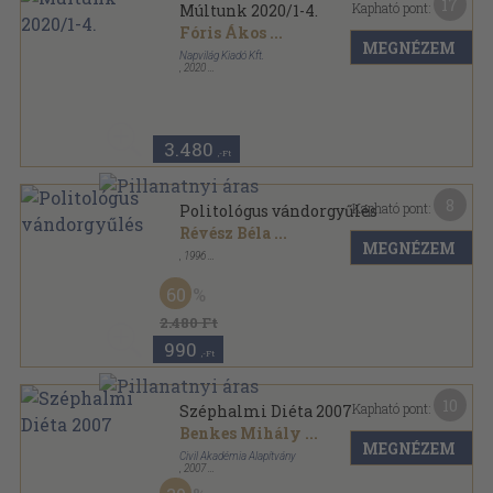
17
Kapható pont:
Múltunk 2020/1-4.
Fóris Ákos
...
MEGNÉZEM
Napvilág Kiadó Kft.
,
2020
Ragasztott papírkötés
,
975
oldal
Múltunk sorozat
3.480
,-Ft
8
Kapható pont:
Politológus vándorgyűlés
Révész Béla
...
MEGNÉZEM
,
1996
Ragasztott papírkötés
,
231
oldal
60
2.480 Ft
990
,-Ft
10
Kapható pont:
Széphalmi Diéta 2007
Benkes Mihály
...
MEGNÉZEM
Civil Akadémia Alapítvány
,
2007
Ragasztott papírkötés
,
127
oldal
Széphalmi Diéta sorozat