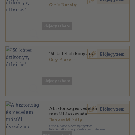
Gink Károly
...
Vegyes
,
13404
oldal
Előjegyezhető
"50 kötet útikönyv, útleírás"
Előjegyzem
Guy Piazzini
...
Vegyes
,
11522
oldal
Előjegyezhető
A biztonság és védelem
Előjegyzem
másfél évszázada
Benkes Mihály
...
Eötvös Loránd Tudományegyetem
Bölcsészettudományi Kar-Magyar Történelmi
,
2008
Társulat Tanári Tagozata
Ragasztott papírkötés
,
120
oldal