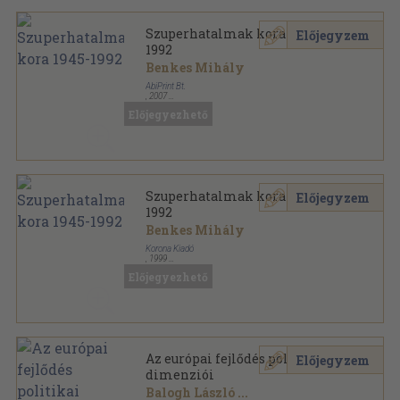
Szuperhatalmak kora 1945-
Előjegyzem
1992
Benkes Mihály
AbiPrint Bt.
,
2007
Ragasztott papírkötés
,
308
oldal
Előjegyezhető
Szuperhatalmak kora 1945-
Előjegyzem
1992
Benkes Mihály
Korona Kiadó
,
1999
Ragasztott papírkötés
,
302
oldal
Előjegyezhető
Az európai fejlődés politikai
Előjegyzem
dimenziói
Balogh László
...