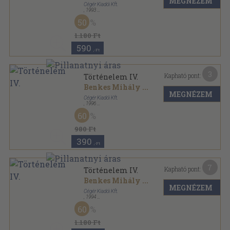
MEGNÉZEM
Cégér Kiadói Kft.
,
1993
Ragasztott papírkötés
,
325
oldal
50
1.180 Ft
590
,-Ft
3
Kapható pont:
Történelem IV.
Benkes Mihály
...
MEGNÉZEM
Cégér Kiadói Kft.
,
1996
Ragasztott papírkötés
,
402
oldal
60
980 Ft
390
,-Ft
7
Kapható pont:
Történelem IV.
Benkes Mihály
...
MEGNÉZEM
Cégér Kiadói Kft.
,
1994
Ragasztott papírkötés
,
325
oldal
60
1.180 Ft