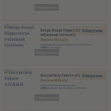
Ragasztott papírkötés
,
157
oldal
Előjegyezhető
Belga-Kongó függetlenné
Előjegyzem
válásának története
Benkes Mihály
Művelődési Minisztérium Marxizmus-Leninizmus
Oktatási Főosztálya
,
1985
Ragasztott papírkötés
,
101
oldal
Előjegyezhető
Tudományos szocializmus füzetek sorozat
Helyzetkép Fekete-Afrikáról
Előjegyzem
Benkes Mihály
Eötvös Loránd Tudományegyetem
Bölcsészettudományi Kar-Magyar Történelmi
,
2006
Társulat Tanári Tagozata
Ragasztott papírkötés
,
151
oldal
A történelemtanári továbbképzés kiskönyvtára
sorozat
Előjegyezhető