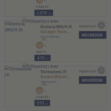
30
1.540 Ft
1.070
,-Ft
4
Kapható pont:
História 2001/9-10.
Szilágyi Ákos
...
MEGNÉZEM
História Alapítvány
,
2001
Tűzött kötés
,
67
oldal
50
História sorozat
940 Ft
470
,-Ft
9
Kapható pont:
Történelem IV.
Benkes Mihály
...
MEGNÉZEM
Cégér Kiadói Kft.
,
1992
Ragasztott papírkötés
,
252
oldal
50
1.140 Ft
570
,-Ft