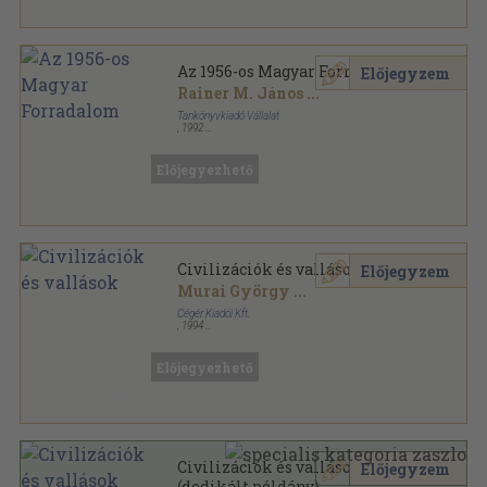
Az 1956-os Magyar Forradalom
Előjegyzem
Rainer M. János
...
Tankönyvkiadó Vállalat
,
1992
Ragasztott papírkötés
,
223
oldal
Előjegyezhető
Civilizációk és vallások
Előjegyzem
Murai György
...
Cégér Kiadói Kft.
,
1994
Ragasztott papírkötés
,
399
oldal
Előjegyezhető
Civilizációk és vallások
Előjegyzem
(dedikált példány)