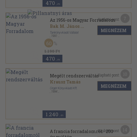
470
,-Ft
7
Kapható pont:
Az 1956-os Magyar Forradalom
Bak M. János
...
MEGNÉZEM
Tankönyvkiadó Vállalat
,
1991
Ragasztott papírkötés
,
223
oldal
60
1.190 Ft
470
,-Ft
10
Kapható pont:
Megélt rendszerváltás
Krausz Tamás
MEGNÉZEM
Cégér Könyvkiadó Kft.
,
1994
Ragasztott papírkötés
,
319
oldal
1.240
,-Ft
14
Kapható pont:
A francia forradalomról - 200
év múltán