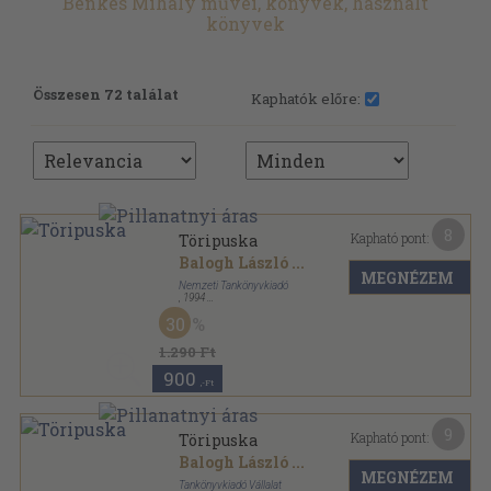
Benkes Mihály művei, könyvek, használt
könyvek
Összesen 72 találat
Kaphatók előre:
8
Kapható pont:
Töripuska
Balogh László
...
MEGNÉZEM
Nemzeti Tankönyvkiadó
,
1994
Ragasztott papírkötés
,
311
oldal
30
1.290 Ft
900
,-Ft
9
Kapható pont:
Töripuska
Balogh László
...
MEGNÉZEM
Tankönyvkiadó Vállalat