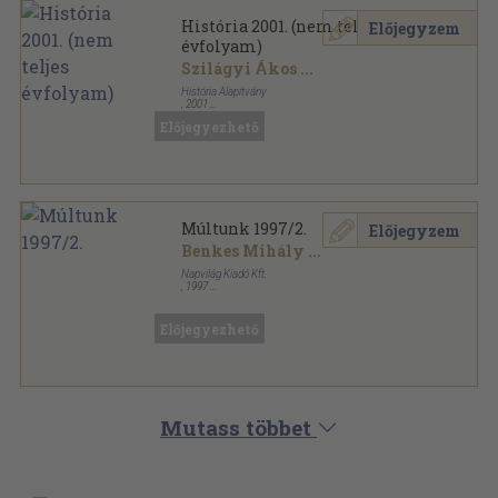
História 2001. (nem teljes
Előjegyzem
évfolyam)
Szilágyi Ákos
...
História Alapítvány
,
2001
Tűzött kötés
,
503
oldal
Előjegyezhető
História sorozat
Múltunk 1997/2.
Előjegyzem
Benkes Mihály
...
Napvilág Kiadó Kft.
,
1997
Ragasztott papírkötés
,
331
oldal
Múltunk sorozat
Előjegyezhető
Mutass többet