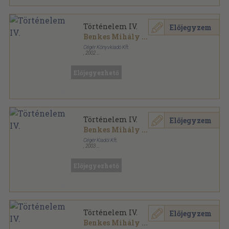
Történelem IV.
Előjegyzem
Benkes Mihály
...
Cégér Könyvkiadó Kft.
,
2002
Ragasztott papírkötés
,
404
oldal
Előjegyezhető
Történelem IV.
Előjegyzem
Benkes Mihály
...
Cégér Kiadói Kft.
,
2003
Ragasztott papírkötés
,
404
oldal
Előjegyezhető
Történelem IV.
Előjegyzem
Benkes Mihály
...