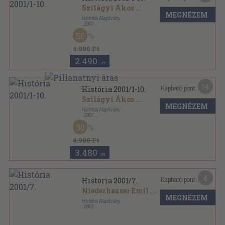
Szilágyi Ákos
...
MEGNÉZEM
História Alapítvány
,
2001
Könyvkötői kötés
,
180
oldal
50
História sorozat
4.980 Ft
2.490
,-Ft
14
Kapható pont:
História 2001/1-10.
Szilágyi Ákos
...
MEGNÉZEM
História Alapítvány
,
2001
Tűzött kötés
,
180
oldal
30
História sorozat
4.980 Ft
3.480
,-Ft
4
Kapható pont:
História 2001/7.
Niederhauser Emil
...
MEGNÉZEM
História Alapítvány
,
2001
Tűzött kötés
,
35
oldal
História sorozat