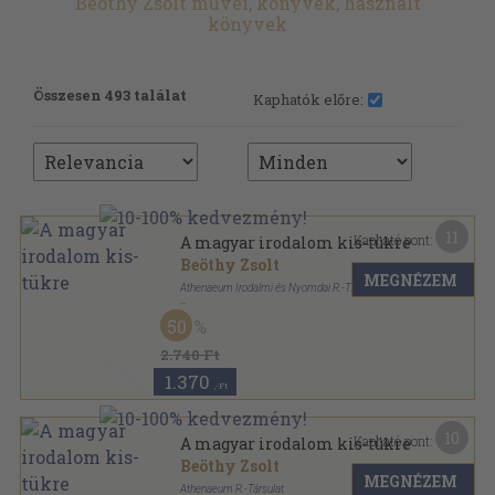
Beöthy Zsolt művei, könyvek, használt
könyvek
Összesen 493 találat
Kaphatók előre:
11
Kapható pont:
A magyar irodalom kis-tükre
Beöthy Zsolt
MEGNÉZEM
Athenaeum Irodalmi és Nyomdai R.-T. Kiadása
Könyvkötői vászonkötés
,
254
oldal
50
2.740 Ft
1.370
,-Ft
10
Kapható pont:
A magyar irodalom kis-tükre
Beöthy Zsolt
MEGNÉZEM
Athenaeum R.-Társulat