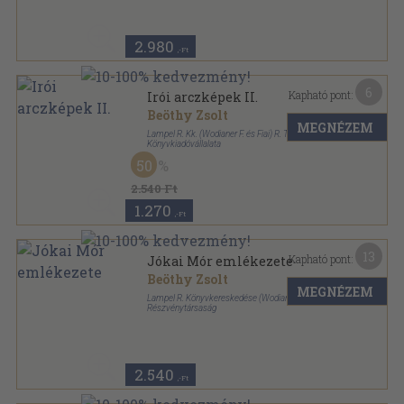
2.980
,-Ft
6
Kapható pont:
Irói arczképek II.
Beöthy Zsolt
MEGNÉZEM
Lampel R. Kk. (Wodianer F. és Fiai) R. T.
Könyvkiadóvállalata
Könyvkötői papírkötés
,
53
oldal
50
2.540 Ft
1.270
,-Ft
13
Kapható pont:
Jókai Mór emlékezete
Beöthy Zsolt
MEGNÉZEM
Lampel R. Könyvkereskedése (Wodianer F. és fiai)
Részvénytársaság
Varrott papírkötés
,
39
oldal
Magyar könyvtár sorozat
2.540
,-Ft