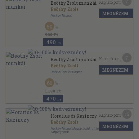
7
Kapható pont:
Beöthy Zsolt munkái
Beöthy Zsolt
MEGNÉZEM
Franklin-Társulat
Aranyozott gerincű kiadói vászonkötés
,
222
oldal
50
Élő Könyvek-Magyar Klasszikusok sorozat
980 Ft
490
,-Ft
7
Kapható pont:
Beöthy Zsolt munkái
Beöthy Zsolt
MEGNÉZEM
Franklin Társulat Kiadása
Aranyozott gerincű kiadói vászonkötés
,
222
oldal
60
Élő Könyvek-Magyar Klasszikusok sorozat
1.180 Ft
470
,-Ft
15
Kapható pont:
Horatius és Kazinczy
Beöthy Zsolt
MEGNÉZEM
Franklin-Társulat Magyar Irodalmi Intézet és
Könyvnyomda
,
1890
Könyvkötői papírkötés
,
70
oldal