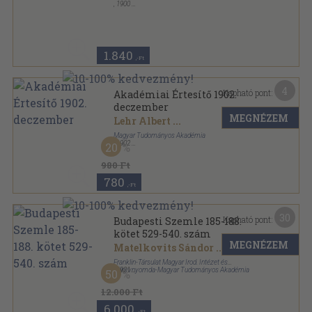
,
1900
Varrott papírkötés
,
31
oldal
1.840
,-Ft
4
Kapható pont:
Akadémiai Értesítő 1902.
deczember
MEGNÉZEM
Lehr Albert
...
Magyar Tudományos Akadémia
,
1902
20
Félvászon
,
47
oldal
Akadémiai Értesítő sorozat
980 Ft
780
,-Ft
30
Kapható pont:
Budapesti Szemle 185-188.
kötet 529-540. szám
MEGNÉZEM
Matelkovits Sándor
...
Franklin-Társulat Magyar Irod. Intézet és
Könyvnyomda-Magyar Tudományos Akadémia
,
1921
50
Könyvkötői kötés
,
576
oldal
Budapesti Szemle sorozat
12.000 Ft
6.000
,-Ft