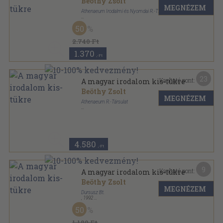
Beöthy Zsolt
MEGNÉZEM
Athenaeum Irodalmi és Nyomdai R.-T.
Varrott papírkötés
,
254
oldal
50
2.740 Ft
1.370
,-Ft
23
Kapható pont:
A magyar irodalom kis-tükre
Beöthy Zsolt
MEGNÉZEM
Athenaeum R.-Társulat
Bőr
,
216
oldal
Irodalmi kincsek sorozat
4.580
,-Ft
9
Kapható pont:
A magyar irodalom kis-tükre
Beöthy Zsolt
MEGNÉZEM
Dursusz Bt.
,
1992
Fűzött papírkötés
,
254
oldal
50
1.180 Ft