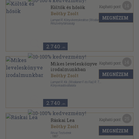
14
Kapható pont:
Költők és hősök
Beöthy Zsolt
MEGNÉZEM
Lampel R. Könyvkereskedése (Wodianer F. és fiai)
Részvénytársaság
Könyvkötői papírkötés
,
45
oldal
Magyar könyvtár sorozat
2.740
,-Ft
14
Kapható pont:
Mikes leveleskönyve
irodalmunkban
MEGNÉZEM
Beöthy Zsolt
Lampel R. Kk. (Wodianer F. és Fiai) R. T.
Könyvkiadóvállalata
Varrott papírkötés
,
38
oldal
2.740
,-Ft
25
Kapható pont:
Ráskai Lea
Beöthy Zsolt
MEGNÉZEM
Révai Testvérek
,
1887