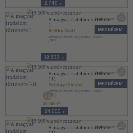
2.740
,-Ft
99
Kapható pont:
A magyar irodalom története
I.
MEGNÉZEM
Beöthy Zsolt
Athenaeum Irodalmi és Nyomdai R.-Társulat
,
1906
Aranyozott félbőr kötés
,
923
oldal
A magyar irodalom története sorozat
19.800
,-Ft
120
Kapható pont:
A magyar irodalom története
I-II.
MEGNÉZEM
Szilágyi Sándor
...
Athenaeum Irodalmi és Nyomdai R.-Társulat
,
1907
20
Könyvkötői kötés
,
1618
oldal
A magyar irodalom története sorozat
30.000 Ft
24.000
,-Ft
120
Kapható pont:
A magyar irodalom története
I-II.