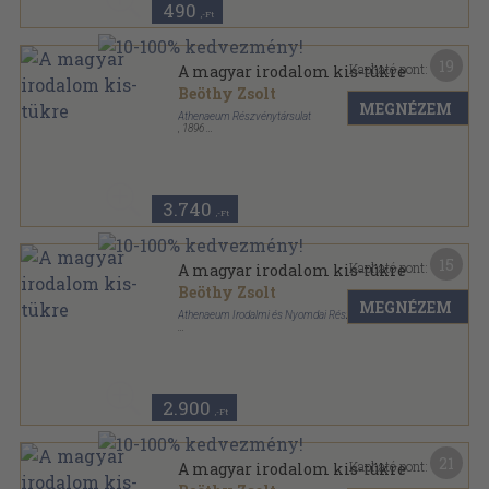
490
,-Ft
19
Kapható pont:
A magyar irodalom kis-tükre
Beöthy Zsolt
MEGNÉZEM
Athenaeum Részvénytársulat
,
1896
Könyvkötői vászonkötés
,
183
oldal
3.740
,-Ft
15
Kapható pont:
A magyar irodalom kis-tükre
Beöthy Zsolt
MEGNÉZEM
Athenaeum Irodalmi és Nyomdai Részv.-társ.
Félvászon
,
256
oldal
2.900
,-Ft
21
Kapható pont:
A magyar irodalom kis-tükre