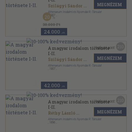
MEGNÉZEM
Szilágyi Sándor
...
Athenaeum Irodalmi és Nyomdai R.-Társulat
,
1907
20
Könyvkötői kötés
,
1629
oldal
A magyar irodalom története sorozat
30.000 Ft
24.000
,-Ft
210
Kapható pont:
A magyar irodalom története
I-II.
MEGNÉZEM
Szilágyi Sándor
...
Athenaeum Irodalmi és Nyomdai R.-Társulat
,
1907
Félbőr
,
1629
oldal
42.000
,-Ft
210
Kapható pont:
A magyar irodalom története
I-II.
MEGNÉZEM
Réthy László
...
Athenaeum Irodalmi és Nyomdai R. Társulat
,
1896
Félbőr Gottermayer kötés
,
1356
oldal
A magyar irodalom története sorozat