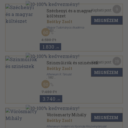
9
Kapható pont:
Széchenyi és a magyar
költészet
MEGNÉZEM
Beöthy Zsolt
Magyar Tudományos Akadémia
,
1893
60
Vászon
,
105
oldal
4.580 Ft
1.830
,-Ft
19
Kapható pont:
Szinműirók és szinészek
Beöthy Zsolt
MEGNÉZEM
Atheneum R. Társulat
,
1882
Könyvkötői kötés
,
411
oldal
50
7.480 Ft
3.740
,-Ft
Vörösmarty Mihály
MEGNÉZEM
Beöthy Zsolt
Athenaeum Irodalmi és Nyomdai Részvénytársulat