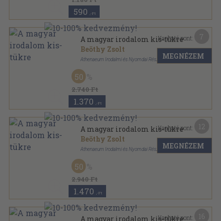
590
,-Ft
7
Kapható pont:
A magyar irodalom kis-tükre
Beöthy Zsolt
MEGNÉZEM
Athenaeum Irodalmi és Nyomdai Részv.-társ.
Varrott papírkötés
,
256
oldal
50
2.740 Ft
1.370
,-Ft
12
Kapható pont:
A magyar irodalom kis-tükre
Beöthy Zsolt
MEGNÉZEM
Athenaeum Irodalmi és Nyomdai Részv.-társ.
Vászon
,
256
oldal
50
2.940 Ft
1.470
,-Ft
16
Kapható pont:
A magyar irodalom kis-tükre