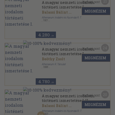
21
Kapható pont:
A magyar nemzeti irodalom
történeti ismertetése I.
MEGNÉZEM
Balassi Bálint
...
Athenaeum Irodalmi és Nyomdai R. T.
,
1901
Könyvkötői kötés
,
404
oldal
4.280
,-Ft
24
Kapható pont:
A magyar nemzeti irodalom
történeti ismertetése I.
MEGNÉZEM
Beöthy Zsolt
Athenaeum R. Társulat
,
1888
Könyvkötői kötés
,
398
oldal
4.780
,-Ft
20
Kapható pont:
A magyar nemzeti irodalom
történeti ismertetése I-II.
MEGNÉZEM
Balassi Bálint
...
Athenaeum Irodalmi és Nyomdai R.-T.
,
1903