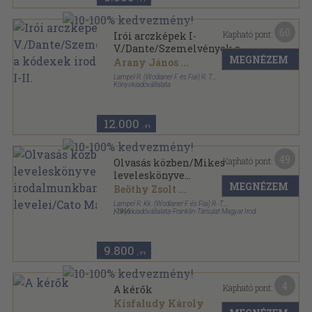
60
Kapható pont:
Irói arczképek I-
V./Dante/Szemelvények a
MEGNÉZEM
kódexek irodalmából I-II.
Arany János
...
Lampel R. (Wodianer F. és Fiai) R. T.
Könyvkiadóvállalata
Könyvkötői kötés
,
594
oldal
12.000
,-Ft
49
Kapható pont:
Olvasás közben/Mikes
leveleskönyve
MEGNÉZEM
irodalmunkban/Shakspere/Horatius
Beöthy Zsolt
...
levelei/Cato Maior az
Lampel R. Kk. (Wodianer F. és Fiai) R.-T.
öregségről
Könyvkiadóvállalata-Franklin-Társulat Magyar Irod.
,
1916
Intézet és Könyvnyomda
Könyvkötői kötés
,
475
oldal
9.800
,-Ft
4
Kapható pont:
A kérők
Kisfaludy Károly