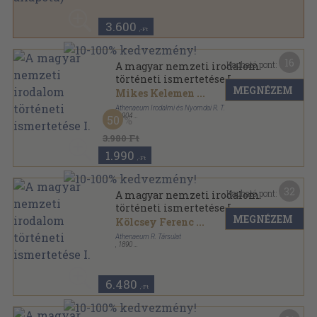
Képes Magyar Irodalomtörténet sorozat
3.600
,-Ft
16
Kapható pont:
A magyar nemzeti irodalom
történeti ismertetése I.
MEGNÉZEM
Mikes Kelemen
...
Athenaeum Irodalmi és Nyomdai R. T.
,
1904
50
Könyvkötői vászonkötés
,
437
oldal
3.980 Ft
1.990
,-Ft
32
Kapható pont:
A magyar nemzeti irodalom
történeti ismertetése I.
MEGNÉZEM
Kölcsey Ferenc
...
Athenaeum R. Társulat
,
1890
Félbőr
,
410
oldal
6.480
,-Ft