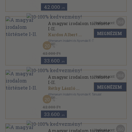
42.000
,-Ft
168
Kapható pont:
A magyar irodalom története
I-II.
MEGNÉZEM
Kardos Albert
...
Athenaeum Irodalmi és Nyomdai R.-T.
,
1900
20
Aranyozott félbőr kötés
,
1535
oldal
A magyar irodalom története sorozat
42.000 Ft
33.600
,-Ft
168
Kapható pont:
A magyar irodalom története
I-II.
MEGNÉZEM
Réthy László
...
Athenaeum Irodalmi és Nyomdai R. Társulat
,
1896
20
Aranyozott félbőr kötés
,
1356
oldal
A magyar irodalom története sorozat
42.000 Ft
33.600
,-Ft
160
Kapható pont:
A magyar irodalom története