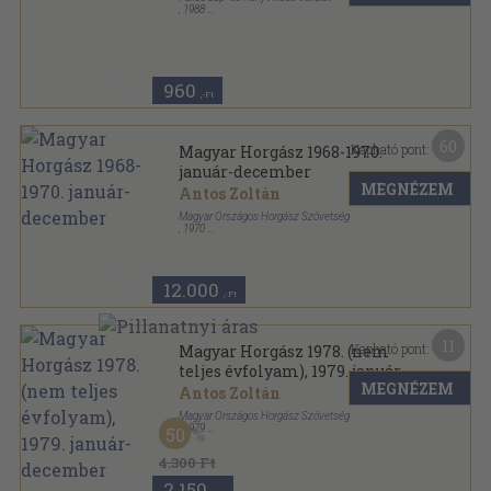
,
1988
Tűzött kötés
,
35
oldal
Lakáskultúra sorozat
960
,-Ft
60
Kapható pont:
Magyar Horgász 1968-1970.
január-december
MEGNÉZEM
Antos Zoltán
Magyar Országos Horgász Szövetség
,
1970
Könyvkötői kötés
,
504
oldal
Magyar Horgász sorozat
12.000
,-Ft
11
Kapható pont:
Magyar Horgász 1978. (nem
teljes évfolyam), 1979. január-
MEGNÉZEM
december
Antos Zoltán
Magyar Országos Horgász Szövetség
,
1979
50
Könyvkötői kötés
,
540
oldal
Magyar Horgász sorozat
4.300 Ft
2.150