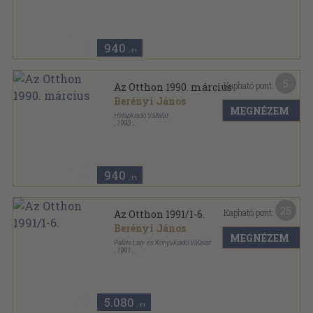
Tűzött kötés
,
66
oldal
Az Otthon sorozat
940
,-Ft
5
Kapható pont:
Az Otthon 1990. március
Berényi János
MEGNÉZEM
Hírlapkiadó Vállalat
,
1990
Tűzött kötés
,
67
oldal
Az Otthon sorozat
940
,-Ft
25
Kapható pont:
Az Otthon 1991/1-6.
Berényi János
MEGNÉZEM
Pallas Lap- és Könyvkiadó Vállalat
,
1991
Könyvkötői kötés
,
396
oldal
Az Otthon sorozat
5.080
,-Ft