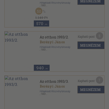
MEGNÉZEM
Hírlapkiadó Részvénytársaság
,
1993
Tűzött kötés
,
66
oldal
50
Az Otthon sorozat
1.140 Ft
570
,-Ft
5
Kapható pont:
Az otthon 1993/2.
Berényi János
MEGNÉZEM
Hírlapkiadó Részvénytársaság
,
1993
Tűzött kötés
,
66
oldal
Az Otthon sorozat
940
,-Ft
7
Kapható pont:
Az otthon 1993/3.
Berényi János
MEGNÉZEM
Hírlapkiadó Részvénytársaság
,
1993
Tűzött kötés
,
66
oldal
Az Otthon sorozat