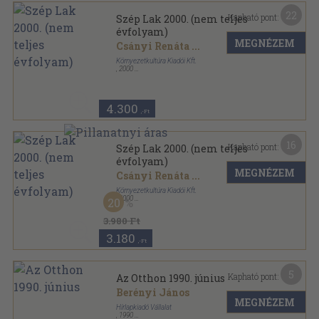
22
Kapható pont:
Szép Lak 2000. (nem teljes
évfolyam)
MEGNÉZEM
Csányi Renáta
...
Környezetkultúra Kiadói Kft.
,
2000
Tűzött kötés
,
813
oldal
Szép Lak sorozat
4.300
,-Ft
16
Kapható pont:
Szép Lak 2000. (nem teljes
évfolyam)
MEGNÉZEM
Csányi Renáta
...
Környezetkultúra Kiadói Kft.
,
2000
20
Könyvkötői kötés
,
984
oldal
Szép Lak sorozat
3.980 Ft
3.180
,-Ft
5
Kapható pont:
Az Otthon 1990. június
Berényi János
MEGNÉZEM
Hírlapkiadó Vállalat
,
1990