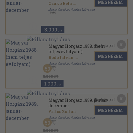
MEGNÉZEM
Czakó Béla
...
Magyar Országos Horgász Szövetség
,
1988
Könyvkötői kötés
,
360
oldal
Magyar Horgász sorozat
3.900
,-Ft
10
Kapható pont:
Magyar Horgász 1988. (nem
teljes évfolyam)
MEGNÉZEM
Bodó István
...
Magyar Országos Horgász Szövetség
,
1988
50
Tűzött kötés
,
330
oldal
Magyar Horgász sorozat
3.800 Ft
1.900
,-Ft
10
Kapható pont:
Magyar Horgász 1989. január-
december
MEGNÉZEM
Antos Zoltán
Magyar Országos Horgász Szövetség
,
1989
50
Tűzött kötés
,
360
oldal
Magyar Horgász sorozat
3.800 Ft