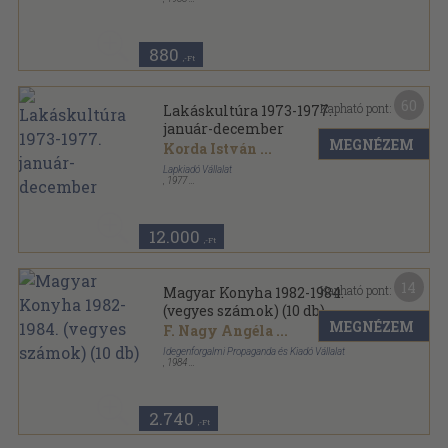
Ragasztott papírkötés
,
278
oldal
880
,-Ft
60
Kapható pont:
Lakáskultúra 1973-1977.
január-december
MEGNÉZEM
Korda István
...
Lapkiadó Vállalat
,
1977
Könyvkötői kötés
,
620
oldal
Lakáskultúra sorozat
12.000
,-Ft
14
Kapható pont:
Magyar Konyha 1982-1984.
(vegyes számok) (10 db)
MEGNÉZEM
F. Nagy Angéla
...
Idegenforgalmi Propaganda és Kiadó Vállalat
,
1984
Könyvkötői kötés
,
790
oldal
Magyar Konyha sorozat
2.740
,-Ft