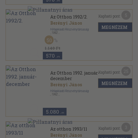
,-Ft
5
Kapható pont:
Az Otthon 1992/2.
Berényi János
MEGNÉZEM
Hírlapkiadó Részvénytársaság
,
1992
Tűzött kötés
,
66
oldal
50
Az Otthon sorozat
1.140 Ft
570
,-Ft
25
Kapható pont:
Az Otthon 1992. január-
december
MEGNÉZEM
Berényi János
Hírlapkiadó Részvénytársaság
,
1992
Tűzött kötés
,
660
oldal
Az Otthon sorozat
5.080
,-Ft
3
Kapható pont:
Az otthon 1993/11
Berényi János