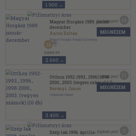
1.900
,-Ft
24
Kapható pont:
Magyar Horgász 1989. január-
december
MEGNÉZEM
Antos Zoltán
Magyar Országos Horgász Szövetség
,
1989
30
Könyvkötői kötés
,
360
oldal
Magyar Horgász sorozat
3.800 Ft
2.660
,-Ft
17
Kapható pont:
Otthon 1992-1993., 1996., 1998-
2000., 2003. (vegyes számok) (10
MEGNÉZEM
db)
Berényi János
Hírlapkiadó Vállalat
Tűzött kötés
,
700
oldal
Otthon sorozat
3.400
,-Ft
11
Kapható pont:
Szép lak 1996. április-