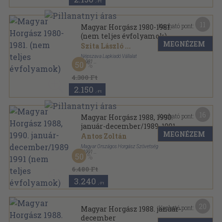
,-Ft
11
Kapható pont:
Magyar Horgász 1980-1981.
(nem teljes évfolyamok)
MEGNÉZEM
Szita László
...
Népszava Lapkiadó Vállalat
,
1981
50
Könyvkötői kötés
,
570
oldal
Magyar Horgász sorozat
4.300 Ft
2.150
,-Ft
16
Kapható pont:
Magyar Horgász 1988, 1990.
január-december/1989, 1991
MEGNÉZEM
(nem teljes évfolyamok)
Antos Zoltán
Magyar Országos Horgász Szövetség
,
1991
50
Könyvkötői kötés
,
1184
oldal
Magyar Horgász sorozat
6.480 Ft
3.240
,-Ft
20
Kapható pont:
Magyar Horgász 1988. január-
december