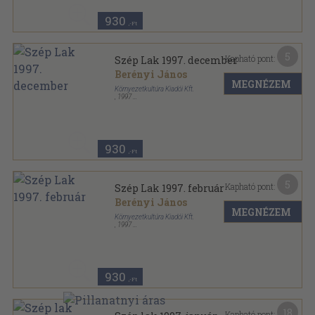
930
,-Ft
5
Kapható pont:
Szép Lak 1997. december
Berényi János
MEGNÉZEM
Környezetkultúra Kiadói Kft.
,
1997
Tűzött kötés
,
66
oldal
Szép Lak sorozat
930
,-Ft
5
Kapható pont:
Szép Lak 1997. február
Berényi János
MEGNÉZEM
Környezetkultúra Kiadói Kft.
,
1997
Tűzött kötés
,
66
oldal
Szép Lak sorozat
930
,-Ft
18
Kapható pont: