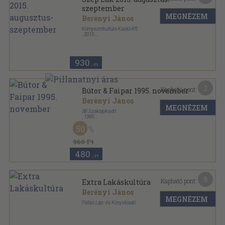
szeptember
MEGNÉZEM
Berényi János
Környezetkultúra Kiadói Kft.
,
2015
Ragasztott papírkötés
,
82
oldal
Szép Lak sorozat
930
,-Ft
2
Kapható pont:
Bútor & Faipar 1995. november
Berényi János
MEGNÉZEM
3B Szaklapkiadó
,
1995
Tűzött kötés
,
22
oldal
50
Bútor & Faipar sorozat
960 Ft
480
,-Ft
9
Kapható pont:
Extra Lakáskultúra
Berényi János
MEGNÉZEM
Pallas Lap- és Könyvkiadó
Könyvkötői kötés
,
100
oldal
Extra Lakáskultúra sorozat