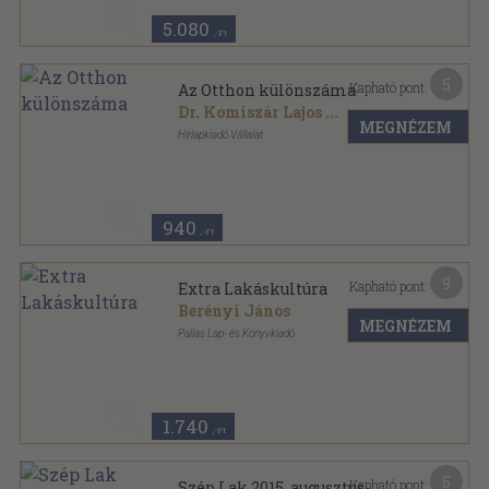
5.080
,-Ft
5
Kapható pont:
Az Otthon különszáma
Dr. Komiszár Lajos
...
MEGNÉZEM
Hírlapkiadó Vállalat
Ragasztott papírkötés
,
98
oldal
940
,-Ft
9
Kapható pont:
Extra Lakáskultúra
Berényi János
MEGNÉZEM
Pallas Lap- és Könyvkiadó
Tűzött kötés
,
98
oldal
Extra Lakáskultúra sorozat
1.740
,-Ft
5
Kapható pont:
Szép Lak 2015. augusztus-