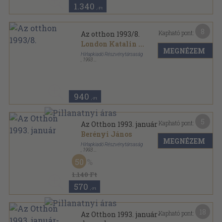
1.340
,-Ft
8
Kapható pont:
Az otthon 1993/8.
London Katalin
...
MEGNÉZEM
Hírlapkiadó Részvénytársaság
,
1993
Tűzött kötés
,
66
oldal
Az Otthon sorozat
940
,-Ft
5
Kapható pont:
Az Otthon 1993. január
Berényi János
MEGNÉZEM
Hírlapkiadó Részvénytársaság
,
1993
Tűzött kötés
,
63
oldal
50
Az Otthon sorozat
1.140 Ft
570
,-Ft
18
Kapható pont:
Az Otthon 1993. január-