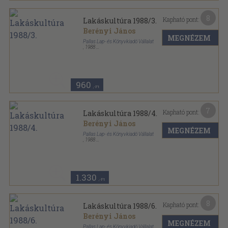
8
Kapható pont:
Lakáskultúra 1988/3.
Berényi János
MEGNÉZEM
Pallas Lap- és Könyvkiadó Vállalat
,
1988
Tűzött kötés
,
34
oldal
Lakáskultúra sorozat
960
,-Ft
7
Kapható pont:
Lakáskultúra 1988/4.
Berényi János
MEGNÉZEM
Pallas Lap- és Könyvkiadó Vállalat
,
1988
Tűzött kötés
,
35
oldal
Lakáskultúra sorozat
1.330
,-Ft
8
Kapható pont:
Lakáskultúra 1988/6.
Berényi János
MEGNÉZEM
Pallas Lap- és Könyvkiadó Vállalat