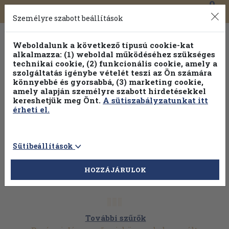
0
Toggle
Főmenü
Könyveink
navigation
Személyre szabott beállítások
Weboldalunk a következő típusú cookie-kat
alkalmazza: (1) weboldal működéséhez szükséges
technikai cookie, (2) funkcionális cookie, amely a
szolgáltatás igénybe vételét teszi az Ön számára
könnyebbé és gyorsabbá, (3) marketing cookie,
amely alapján személyre szabott hirdetésekkel
kereshetjük meg Önt.
A sütiszabályzatunkat itt
érheti el.
Sütibeállítások
HOZZÁJÁRULOK
További szűrők