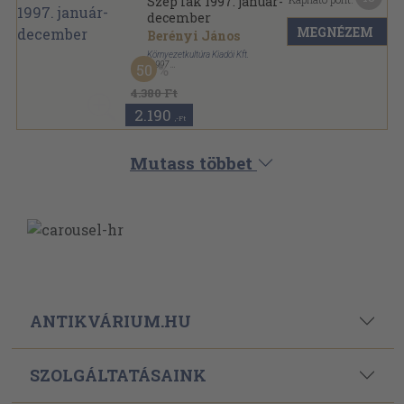
Szép lak 1997. január-
december
MEGNÉZEM
Berényi János
Környezetkultúra Kiadói Kft.
,
1997
50
Könyvkötői kötés
,
808
oldal
Szép Lak sorozat
4.380 Ft
2.190
,-Ft
Mutass többet
ANTIKVÁRIUM.HU
SZOLGÁLTATÁSAINK