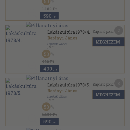
50
Lakáskultúra sorozat
1.180 Ft
590
,-Ft
2
Kapható pont:
Lakáskultúra 1978/4.
Berényi János
MEGNÉZEM
Lapkiadó Vállalat
,
1978
Tűzött kötés
,
30
oldal
50
Lakáskultúra sorozat
980 Ft
490
,-Ft
3
Kapható pont:
Lakáskultúra 1978/5.
Berényi János
MEGNÉZEM
Lapkiadó Vállalat
,
1978
Tűzött kötés
,
30
oldal
50
Lakáskultúra sorozat
1.180 Ft
590
,-Ft