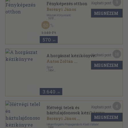
9
Kapható pont:
Fényképezés otthon
Berényi János
MEGNÉZEM
Műszaki Könyvkiadó
,
1978
Fűzött papírkötés
,
120
oldal
50
Foto sorozat
1.140 Ft
570
,-Ft
18
Kapható pont:
A horgászat kézikönyve
Antos Zoltán
...
MEGNÉZEM
Sport
,
1964
Félvászon
,
279
oldal
3.640
,-Ft
4
Kapható pont:
Hétvégi telek és
háztulajdonosok kézikönyve
MEGNÉZEM
Berényi János
...
Idegenforgalmi Propaganda és Kiadó Vállalat
,
1988