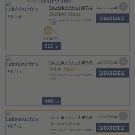
4
Kapható pont:
Lakáskultúra 1987/4.
Berényi János
MEGNÉZEM
Pallas Lap- és Könyvkiadó Vállalat
,
1987
Tűzött kötés
,
34
oldal
50
Lakáskultúra sorozat
1.130 Ft
560
,-Ft
5
Kapható pont:
Lakáskultúra 1987/5.
Balog János
MEGNÉZEM
Pallas Lap- és Könyvkiadó Vállalat
,
1987
Tűzött kötés
,
34
oldal
Lakáskultúra sorozat
960
,-Ft
5
Kapható pont:
Lakáskultúra 1987/6.
Berényi János
MEGNÉZEM
Pallas Lap- és Könyvkiadó Vállalat
,
1987