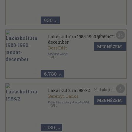
Tűzött kötés
,
34
oldal
Lakáskultúra sorozat
930
,-Ft
34
Kapható pont:
Lakáskultúra 1988-1990. január-
december
MEGNÉZEM
Bors Edit
Lapkiadó Vállalat
,
1990
Könyvkötői kötés
,
804
oldal
Lakáskultúra sorozat
6.780
,-Ft
6
Kapható pont:
Lakáskultúra 1988/2.
Berényi János
MEGNÉZEM
Pallas Lap- és Könyvkiadó Vállalat
,
1988
Tűzött kötés
,
34
oldal
Lakáskultúra sorozat
1.130
,-Ft