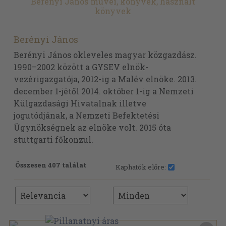
Berényi János művei, könyvek, használt
könyvek
Berényi János
Berényi János okleveles magyar közgazdász.
1990–2002 között a GYSEV elnök-
vezérigazgatója, 2012-ig a Malév elnöke. 2013.
december 1-jétől 2014. október 1-ig a Nemzeti
Külgazdasági Hivatalnak illetve
jogutódjának, a Nemzeti Befektetési
Ügynökségnek az elnöke volt. 2015 óta
stuttgarti főkonzul.
Összesen 407 találat
Kaphatók előre: