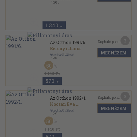
,
1991
Tűzött kötés
,
64
oldal
Az Otthon sorozat
1.340
,-Ft
3
Kapható pont:
Az Otthon 1991/6.
Berényi János
MEGNÉZEM
Hírlapkiadó Vállalat
,
1991
Tűzött kötés
,
66
oldal
50
Az Otthon sorozat
1.140 Ft
570
,-Ft
3
Kapható pont:
Az Otthon 1992/1.
Kocsán Éva
...
MEGNÉZEM
Hírlapkiadó Vállalat
,
1992
Tűzött kötés
,
66
oldal
50
Az Otthon sorozat
1.140 Ft
570