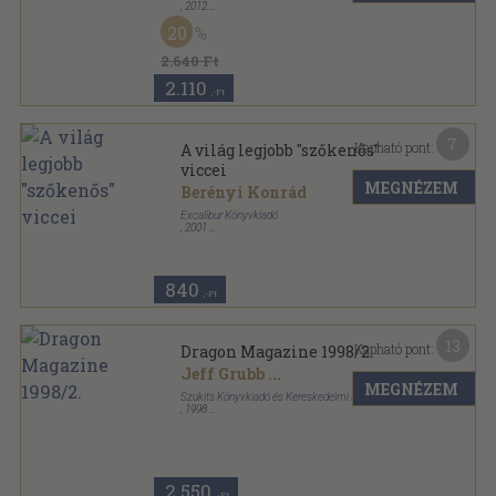
,
2012
Ragasztott papírkötés
,
208
oldal
20
2.640 Ft
2.110
,-Ft
7
Kapható pont:
A világ legjobb "szőkenős"
viccei
MEGNÉZEM
Berényi Konrád
Excalibur Könyvkiadó
,
2001
Ragasztott papírkötés
,
112
oldal
840
,-Ft
13
Kapható pont:
Dragon Magazine 1998/2.
Jeff Grubb
...
MEGNÉZEM
Szukits Könyvkiadó és Kereskedelmi Bt.
,
1998
Tűzött kötés
,
66
oldal
Dragon Magazin sorozat
2.550
,-Ft