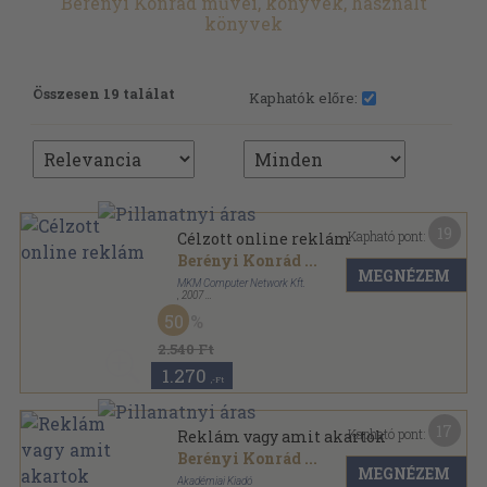
Berényi Konrád művei, könyvek, használt
könyvek
Összesen 19 találat
Kaphatók előre:
19
Kapható pont:
Célzott online reklám
Berényi Konrád
...
MEGNÉZEM
MKM Computer Network Kft.
,
2007
Ragasztott papírkötés
,
178
oldal
50
2.540 Ft
1.270
,-Ft
17
Kapható pont:
Reklám vagy amit akartok
Berényi Konrád
...
MEGNÉZEM
Akadémiai Kiadó