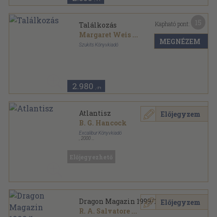
15
Kapható pont:
Találkozás
Margaret Weis
...
MEGNÉZEM
Szukits Könyvkiadó
Ragasztott papírkötés
,
211
oldal
Dragon Lance legendák sorozat
2.980
,-Ft
Atlantisz
Előjegyzem
B. G. Hancock
Excalibur Könyvkiadó
,
2000
Ragasztott papírkötés
,
398
oldal
Előjegyezhető
Dragon Magazin 1999/1.
Előjegyzem
R. A. Salvatore
...