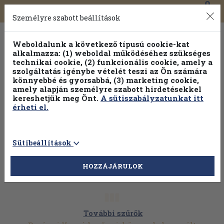
0
Toggle
Főmenü
Könyveink
navigation
Személyre szabott beállítások
Weboldalunk a következő típusú cookie-kat
alkalmazza: (1) weboldal működéséhez szükséges
technikai cookie, (2) funkcionális cookie, amely a
szolgáltatás igénybe vételét teszi az Ön számára
könnyebbé és gyorsabbá, (3) marketing cookie,
amely alapján személyre szabott hirdetésekkel
kereshetjük meg Önt.
A sütiszabályzatunkat itt
érheti el.
Sütibeállítások
HOZZÁJÁRULOK
További szűrők