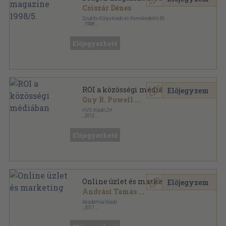
Csiszár Dénes
Szukits Könyvkiadó és Kereskedelmi Bt.
,
1998
Könyvkötői papírkötés
,
70
oldal
Dragon Magazin sorozat
Előjegyezhető
ROI a közösségi médiában
Előjegyzem
Guy R. Powell
...
HVG Kiadó Zrt.
,
2012
Ragasztott papírkötés
,
367
oldal
HVG Könyvek sorozat
Előjegyezhető
Online üzlet és marketing
Előjegyzem
Andrási Tamás
...
Akadémiai Kiadó
,
2011
Ragasztott papírkötés
,
267
oldal
Marketing szakkönyvtár sorozat