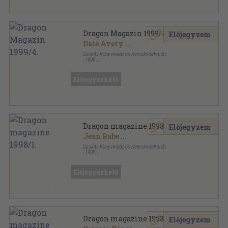
Dragon Magazin 1999/4.
Előjegyzem
Dale Avery
...
Szukits Könyvkiadó és Kereskedelmi Bt.
,
1999
Tűzött kötés
,
76
oldal
Dragon Magazin sorozat
Előjegyezhető
Dragon magazine 1998/1.
Előjegyzem
Jean Rabe
...
Szukits Könyvkiadó és Kereskedelmi Bt.
,
1998
Tűzött kötés
,
66
oldal
Dragon Magazin sorozat
Előjegyezhető
Dragon magazine 1998/1-5.
Előjegyzem