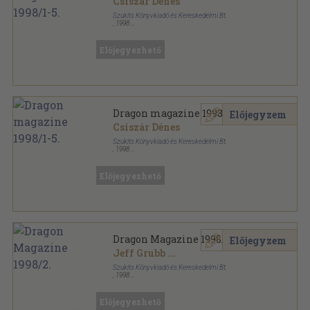
Csiszár Dénes
Szukits Könyvkiadó és Kereskedelmi Bt.
,
1998
Könyvkötői kötés
,
330
oldal
Dragon Magazin sorozat
Előjegyezhető
Dragon magazine 1998/1-5.
Előjegyzem
Csiszár Dénes
Szukits Könyvkiadó és Kereskedelmi Bt.
,
1998
Fűzött kemény papírkötés
,
330
oldal
Dragon Magazin sorozat
Előjegyezhető
Dragon Magazine 1998/2.
Előjegyzem
Jeff Grubb
...
Szukits Könyvkiadó és Kereskedelmi Bt.
,
1998
Könyvkötői papírkötés
,
66
oldal
Dragon Magazin sorozat
Előjegyezhető