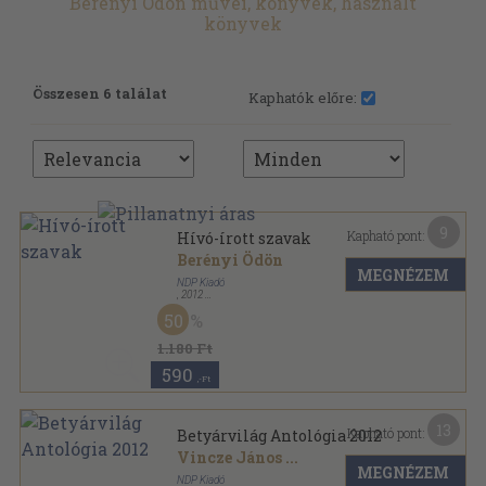
Berényi Ödön művei, könyvek, használt
könyvek
Összesen 6 találat
Kaphatók előre:
9
Kapható pont:
Hívó-írott szavak
Berényi Ödön
MEGNÉZEM
NDP Kiadó
,
2012
Ragasztott papírkötés
,
68
oldal
50
1.180 Ft
590
,-Ft
13
Kapható pont:
Betyárvilág Antológia 2012
Vincze János
...
MEGNÉZEM
NDP Kiadó