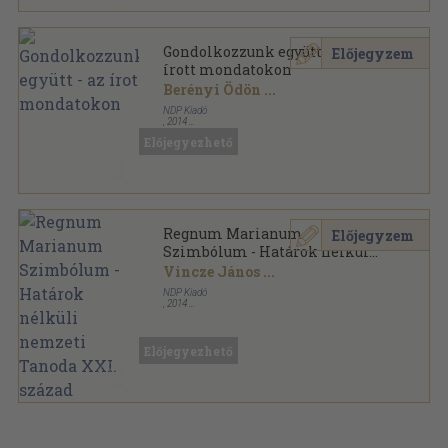
Gondolkozzunk együtt - az
Előjegyzem
írott mondatokon
Berényi Ödön
...
NDP Kiadó
,
2014
Ragasztott papírkötés
,
72
oldal
Előjegyezhető
Regnum Marianum
Előjegyzem
Szimbólum - Határok nélküli
nemzeti Tanoda XXI. század
Vincze János
...
NDP Kiadó
,
2014
Ragasztott papírkötés
,
124
oldal
Előjegyezhető