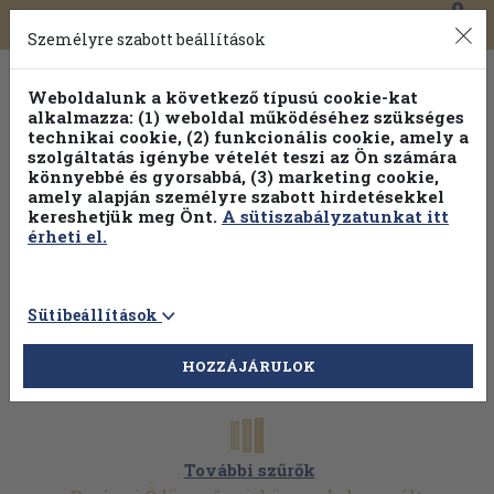
0
Toggle
Főmenü
Könyveink
navigation
Személyre szabott beállítások
Weboldalunk a következő típusú cookie-kat
alkalmazza: (1) weboldal működéséhez szükséges
technikai cookie, (2) funkcionális cookie, amely a
szolgáltatás igénybe vételét teszi az Ön számára
könnyebbé és gyorsabbá, (3) marketing cookie,
amely alapján személyre szabott hirdetésekkel
kereshetjük meg Önt.
A sütiszabályzatunkat itt
érheti el.
Sütibeállítások
HOZZÁJÁRULOK
További szűrők