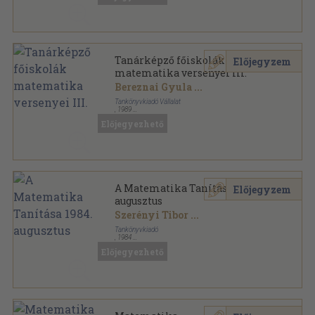
Tanárképző főiskolák
Előjegyzem
matematika versenyei III.
Bereznai Gyula
...
Tankönyvkiadó Vállalat
,
1989
Ragasztott papírkötés
,
130
oldal
Előjegyezhető
A Matematika Tanítása 1984.
Előjegyzem
augusztus
Szerényi Tibor
...
Tankönyvkiadó
,
1984
Tűzött kötés
,
31
oldal
Előjegyezhető
A matematika tanítása sorozat