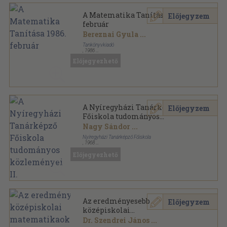
A Matematika Tanítása 1986.
Előjegyzem
február
Bereznai Gyula
...
Tankönyvkiadó
,
1986
Tűzött kötés
,
32
oldal
Előjegyezhető
A matematika tanítása sorozat
A Nyíregyházi Tanárképző
Előjegyzem
Főiskola tudományos
közleményei II.
Nagy Sándor
...
Nyíregyházi Tanárképző Főiskola
,
1968
Ragasztott papírkötés
,
264
oldal
Előjegyezhető
Acta Academiae Pedagogicae Nyíregyháziensis
sorozat
Az eredményesebb
Előjegyzem
középiskolai
matematikaoktatásért
Dr. Szendrei János
...