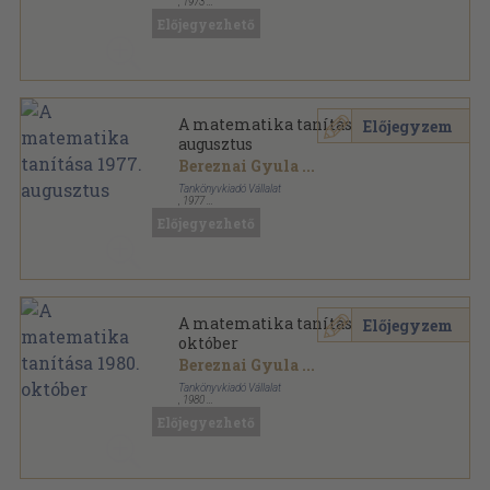
,
1973
Tűzött kötés
,
31
oldal
Előjegyezhető
A matematika tanítása sorozat
A matematika tanítása 1977.
Előjegyzem
augusztus
Bereznai Gyula
...
Tankönyvkiadó Vállalat
,
1977
Tűzött kötés
,
31
oldal
Előjegyezhető
A matematika tanítása sorozat
A matematika tanítása 1980.
Előjegyzem
október
Bereznai Gyula
...
Tankönyvkiadó Vállalat
,
1980
Tűzött kötés
,
32
oldal
Előjegyezhető
A matematika tanítása sorozat