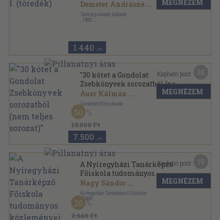
MEGNÉZEM
Demeter Andrásné
...
Tankönyvkiadó Vállalat
,
1982
Fűzött kemény papírkötés
,
327
oldal
1.440
,-Ft
38
Kapható pont:
"30 kötet a Gondolat
Zsebkönyvek sorozatból (nem
MEGNÉZEM
teljes sorozat)"
Auer Kálmán
...
Gondolat Könyvkiadó
50
Ragasztott papírkötés
,
3787
oldal
Gondolat Zsebkönyvek sorozat
15.000 Ft
7.500
,-Ft
19
Kapható pont:
A Nyíregyházi Tanárképző
Főiskola tudományos
MEGNÉZEM
közleményei 2.
Nagy Sándor
...
Nyíregyházi Tanárképző Főiskola
,
1968
20
Tűzött kötés
,
264
oldal
Acta Academiae Pedagogicae Nyíregyháziensis
2.940 Ft
sorozat