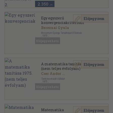
2.350
,-Ft
Egy egyszerű
Előjegyzem
konvergenciakritérium
Bereznai Gyula
Bessenyei György Tanárképző Főiskola
,
1973
Tűzött kötés
,
6
oldal
Előjegyezhető
A Bessenyei György Tanárképző Főiskola füzetei
sorozat
A matematika tanítása 1975.
Előjegyzem
(nem teljes évfolyam)
Cser Andor
...
Tankönyvkiadó Vállalat
,
1975
Könyvkötői kötés
,
160
oldal
Előjegyezhető
A matematika tanítása sorozat
Matematika
Előjegyzem