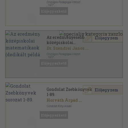
Országos Pedagógiai Intézet
,
1977
Ragasztott papírkötés
,
136
oldal
Előjegyezhető
Országos Pedagógiai Intézet Pedagógus
továbbképzés könyvtára sorozat
Az eredményesebb
Előjegyzem
középiskolai
matematikaoktatásért
Dr. Szendrei János
...
(dedikált példány)
Országos Pedagógiai Intézet
,
1977
Ragasztott papírkötés
,
136
oldal
Előjegyezhető
Országos Pedagógiai Intézet Pedagógus
továbbképzés könyvtára sorozat
Gondolat Zsebkönyvek sorozat
Előjegyzem
1-89.
Horváth Árpád
...
Gondolat Könyvkiadó
Ragasztott papírkötés
,
11273
oldal
Előjegyezhető
Gondolat Zsebkönyvek sorozat