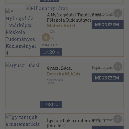
7
Kapható pont:
A Nyíregyházi Tanárképző
Főiskola Tudományos
MEGNÉZEM
Közleményei 4.
Molnár Antal
...
,
1972
Varrott papírkötés
,
406
oldal
50
Acta Academiae Pedagogicae Nyíregyháziensis
sorozat
2.840 Ft
1.420
,-Ft
10
Kapható pont:
Gyuszi Bácsi
Boroska Miklós
MEGNÉZEM
Magánkiadás
,
2006
Ragasztott papírkötés
,
234
oldal
1.980
,-Ft
7
Kapható pont:
Így tanítjuk a matematikát I.
(töredék)