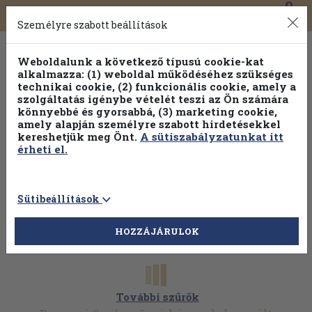
0
Toggle
Főmenü
Könyveink
navigation
Személyre szabott beállítások
Weboldalunk a következő típusú cookie-kat
alkalmazza: (1) weboldal működéséhez szükséges
technikai cookie, (2) funkcionális cookie, amely a
szolgáltatás igénybe vételét teszi az Ön számára
könnyebbé és gyorsabbá, (3) marketing cookie,
amely alapján személyre szabott hirdetésekkel
kereshetjük meg Önt.
A sütiszabályzatunkat itt
érheti el.
Sütibeállítások
HOZZÁJÁRULOK
További szűrők