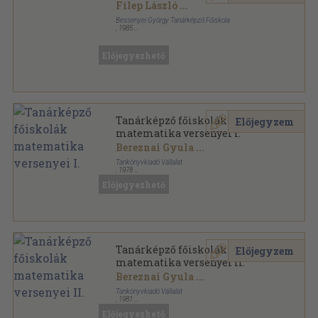
Filep László
...
Bessenyei György Tanárképző Főiskola
,
1985
Ragasztott papírkötés
,
79
oldal
Bessenyei György Tanárképző Főiskola Tudományos
Közleményei sorozat
Előjegyezhető
Tanárképző főiskolák
Előjegyzem
matematika versenyei I.
Bereznai Gyula
...
Tankönyvkiadó Vállalat
,
1978
Ragasztott papírkötés
,
207
oldal
Előjegyezhető
Tanárképző főiskolák
Előjegyzem
matematika versenyei II.
Bereznai Gyula
...
Tankönyvkiadó Vállalat
,
1981
Ragasztott papírkötés
,
211
oldal
Előjegyezhető