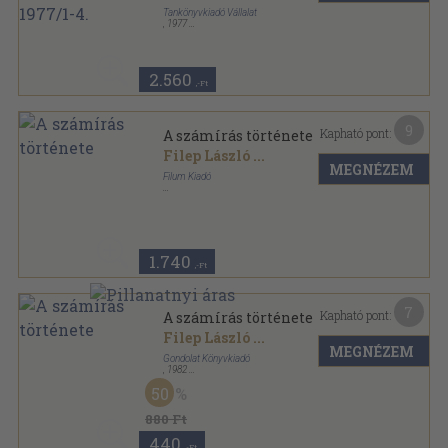
Tankönyvkiadó Vállalat
,
1977
Tűzött kötés
,
128
oldal
A matematika tanítása sorozat
2.560
,-Ft
9
Kapható pont:
A számírás története
Filep László
...
MEGNÉZEM
Filum Kiadó
Fűzött kemény papírkötés
,
157
oldal
1.740
,-Ft
7
Kapható pont:
A számírás története
Filep László
...
MEGNÉZEM
Gondolat Könyvkiadó
,
1982
Ragasztott papírkötés
,
126
oldal
50
Gondolat Zsebkönyvek sorozat
880 Ft
440
,-Ft