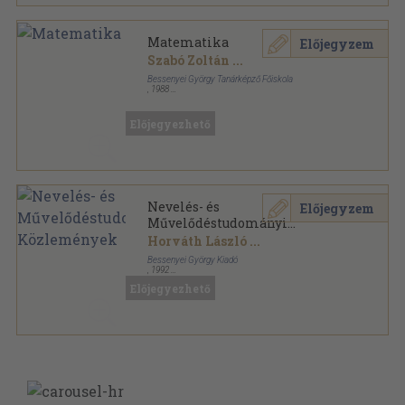
Matematika
Előjegyzem
Szabó Zoltán
...
Bessenyei György Tanárképző Főiskola
,
1988
Ragasztott papírkötés
,
133
oldal
Bessenyei György Tanárképző Főiskola Tudományos
Közleményei sorozat
Előjegyezhető
Nevelés- és
Előjegyzem
Művelődéstudományi
Közlemények
Horváth László
...
Bessenyei György Kiadó
,
1992
Ragasztott papírkötés
,
448
oldal
Előjegyezhető