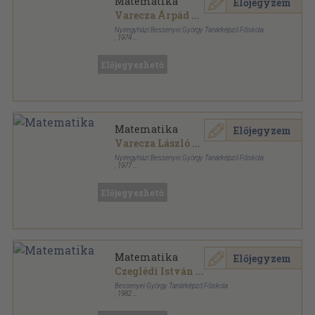
Matematika
Előjegyzem
Varecza Árpád
...
Nyíregyházi Bessenyei György Tanárképző Főiskola
,
1974
Tűzött kötés
,
59
oldal
Acta academiae paedagogicae Nyíregyháziensis
sorozat
Előjegyezhető
Matematika
Előjegyzem
Varecza László
...
Nyíregyházi Bessenyei György Tanárképző Főiskola
,
1977
Ragasztott papírkötés
,
65
oldal
Előjegyezhető
Matematika
Előjegyzem
Czeglédi István
...
Bessenyei György Tanárképző Főiskola
,
1982
Ragasztott papírkötés
,
137
oldal
Bessenyei György Tanárképző Főiskola Tudományos