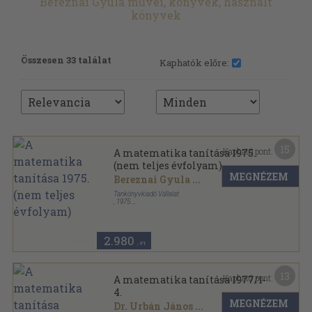
Bereznai Gyula művei, könyvek, használt
könyvek
Összesen 33 találat
Kaphatók előre:
15
Kapható pont:
A matematika tanítása 1975.
(nem teljes évfolyam)
MEGNÉZEM
Bereznai Gyula
...
Tankönyvkiadó Vállalat
,
1975
Tűzött kötés
,
160
oldal
A matematika tanítása sorozat
2.980
,-Ft
13
Kapható pont:
A matematika tanítása 1977/1-
4.
MEGNÉZEM
Dr. Urbán János
...