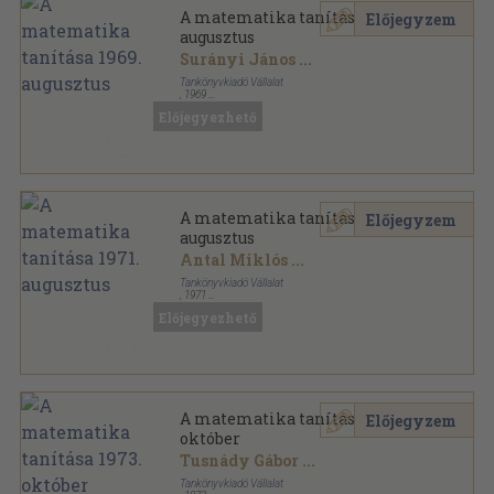
A matematika tanítása 1969.
Előjegyzem
augusztus
Surányi János
...
Tankönyvkiadó Vállalat
,
1969
Tűzött kötés
,
31
oldal
Előjegyezhető
A matematika tanítása sorozat
A matematika tanítása 1971.
Előjegyzem
augusztus
Antal Miklós
...
Tankönyvkiadó Vállalat
,
1971
Tűzött kötés
,
31
oldal
Előjegyezhető
A matematika tanítása sorozat
A matematika tanítása 1973.
Előjegyzem
október
Tusnády Gábor
...
Tankönyvkiadó Vállalat