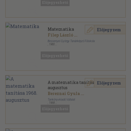
Közleményei sorozat
Előjegyezhető
Matematika
Előjegyzem
Filep László
...
Bessenyei György Tanárképző Főiskola
,
1980
Ragasztott papírkötés
,
95
oldal
Bessenyei György Tanárképző Főiskola Tudományos
Közleményei sorozat
Előjegyezhető
A matematika tanítása 1968.
Előjegyzem
augusztus
Bereznai Gyula
...
Tankönyvkiadó Vállalat
,
1968
Tűzött kötés
,
31
oldal
Előjegyezhető
A matematika tanítása sorozat