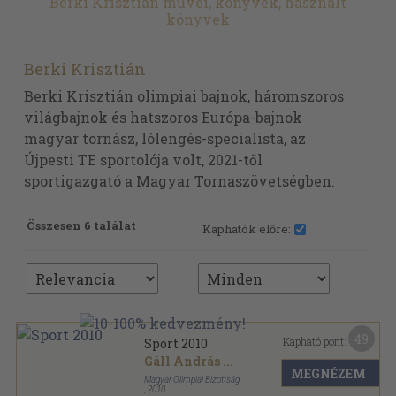
Berki Krisztián művei, könyvek, használt
könyvek
Berki Krisztián
Berki Krisztián olimpiai bajnok, háromszoros
világbajnok és hatszoros Európa-bajnok
magyar tornász, lólengés-specialista, az
Újpesti TE sportolója volt, 2021-től
sportigazgató a Magyar Tornaszövetségben.
Összesen 6 találat
Kaphatók előre:
49
Kapható pont:
Sport 2010
Gáll András
...
MEGNÉZEM
Magyar Olimpiai Bizottság
,
2010