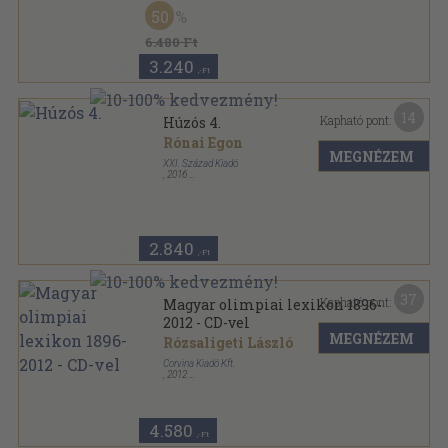
Fűzött kemény papírkötés
,
596
oldal
50
6.480 Ft
3.240
,-Ft
14
Kapható pont:
Húzós 4.
Rónai Egon
MEGNÉZEM
XXI. Század Kiadó
,
2016
Ragasztott papírkötés
,
351
oldal
2.840
,-Ft
37
Kapható pont:
Magyar olimpiai lexikon 1896-
2012 - CD-vel
MEGNÉZEM
Rózsaligeti László
Corvina Kiadó Kft.
,
2012
Fűzött kemény papírkötés
,
460
oldal
4.580
,-Ft