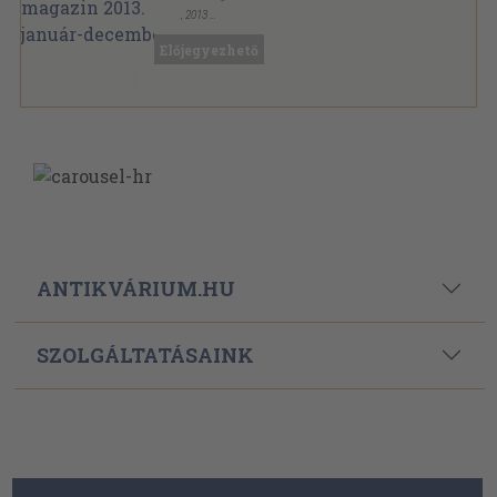
,
2013
Könyvkötői kötés
,
806
oldal
Délmagyarország - Gasztro magazin sorozat
Előjegyezhető
ANTIKVÁRIUM.HU
SZOLGÁLTATÁSAINK