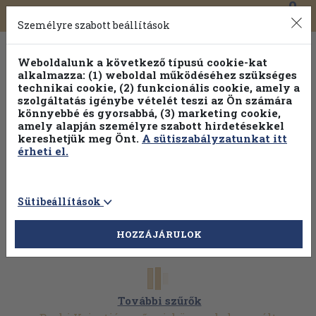
0
Toggle
Főmenü
Könyveink
navigation
Személyre szabott beállítások
Weboldalunk a következő típusú cookie-kat
alkalmazza: (1) weboldal működéséhez szükséges
technikai cookie, (2) funkcionális cookie, amely a
szolgáltatás igénybe vételét teszi az Ön számára
könnyebbé és gyorsabbá, (3) marketing cookie,
Válogasson több mint 1.000.000 kiadványunk közül
10-
amely alapján személyre szabott hirdetésekkel
100% kedvezménnyel!
kereshetjük meg Önt.
A sütiszabályzatunkat itt
érheti el.
Sütibeállítások
HOZZÁJÁRULOK
További szűrők