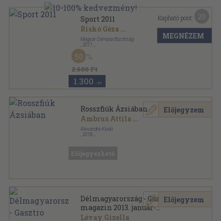
20
Kapható pont:
Sport 2011
Riskó Géza
...
MEGNÉZEM
Magyar Olimpiai Bizottság
,
2011
Fűzött kemény papírkötés
,
368
oldal
50
Sport sorozat
2.600 Ft
1.300
,-Ft
Rosszfiúk Ázsiában
Előjegyzem
Ambrus Attila
...
Alexandra Kiadó
,
2018
Ragasztott papírkötés
,
254
oldal
Előjegyezhető
Délmagyarország - Gasztro
Előjegyzem
magazin 2013. január-
december
Lévay Gizella