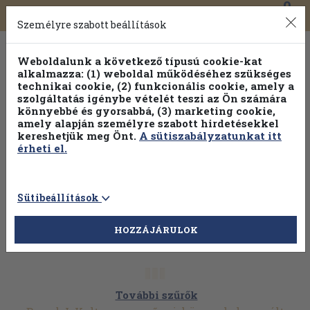
0
Toggle
Főmenü
Könyveink
navigation
Személyre szabott beállítások
Weboldalunk a következő típusú cookie-kat
alkalmazza: (1) weboldal működéséhez szükséges
technikai cookie, (2) funkcionális cookie, amely a
szolgáltatás igénybe vételét teszi az Ön számára
könnyebbé és gyorsabbá, (3) marketing cookie,
Válogasson több mint 1.000.000 kiadványunk közül
10-
amely alapján személyre szabott hirdetésekkel
100% kedvezménnyel!
kereshetjük meg Önt.
A sütiszabályzatunkat itt
érheti el.
Sütibeállítások
HOZZÁJÁRULOK
További szűrők