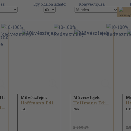
és:
Egy oldalon látható:
Könyvek típusa:
tliche
Művészfejek
Művészfejek
Mű
Hoffmann Edith
Hoffmann Edith
Heinrich Wölfflin
1945
1945
194
2.860 Ft
2.