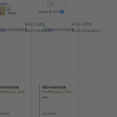
Nézet:
Kaphatók előre:
vészfejek
Művészfejek
Hoffmann Edith
Hoffmann Edith
5
1945
860 Ft
2.660 Ft