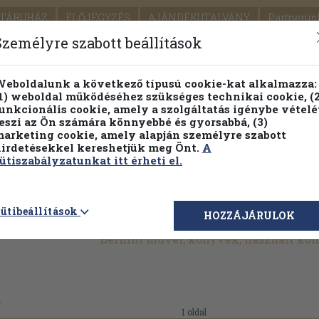
TÁRUHÁZ
ELŐJEGYZÉS
AJÁNDÉKUTALVÁNY
Partnerün
SZÁLLÍTÁS
SEGÍTSÉG
Személyre szabott beállítások
Részletes kereső
Témaköri fa
eboldalunk a következő típusú cookie-kat alkalmazza:
1) weboldal működéséhez szükséges technikai cookie, (2
Vál
unkcionális cookie, amely a szolgáltatás igénybe vételé
eszi az Ön számára könnyebbé és gyorsabbá, (3)
arketing cookie, amely alapján személyre szabott
PILLANATNYI ÁRAINK
FENNTARTHATÓ OLVASMÁN
irdetésekkel kereshetjük meg Önt.
A
ütiszabályzatunkat itt érheti el.
ütibeállítások
HOZZÁJÁRULOK
Bernini művei, könyvek, használt kö
.
1 oldal