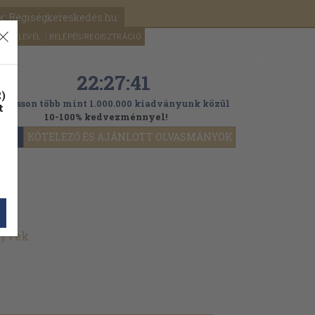
k: Régiségkereskedés.hu
A kosaram
HÍRLEVÉL
BELÉPÉS/REGISZTRÁCIÓ
MÉG
0
5000
Ft
22:27:40
)
ogasson több mint 1.000.000 kiadványunk közül
t
10-100% kedvezménnyel!
YOK
KÖTELEZŐ ÉS AJÁNLOTT OLVASMÁNYOK
nyvek