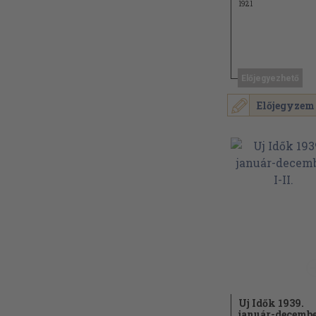
1921
Előjegyezhető
Előjegyzem
Uj Idők 1939.
január-decemb