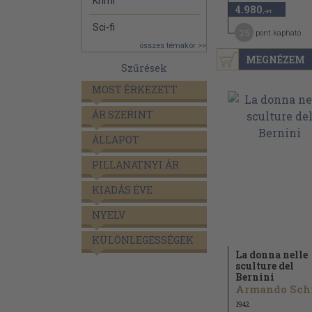
Krimi
4.980
,-Ft
Sci-fi
25
pont kapható
összes témakör >>
MEGNÉZEM
Szűrések
MOST ÉRKEZETT
ÁR SZERINT
ÁLLAPOT
PILLANATNYI ÁR
KIADÁS ÉVE
NYELV
KÜLÖNLEGESSÉGEK
La donna nelle
sculture del
Bernini
1942