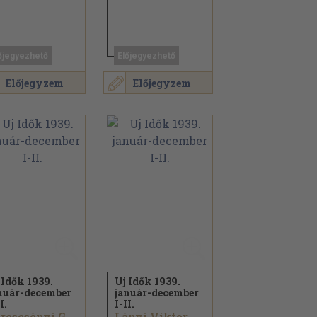
őjegyezhető
Előjegyezhető
Előjegyzem
Előjegyzem
 Idők 1939.
Uj Idők 1939.
nuár-december
január-december
I.
I-II.
Terescsényi György...
Lányi Viktor...