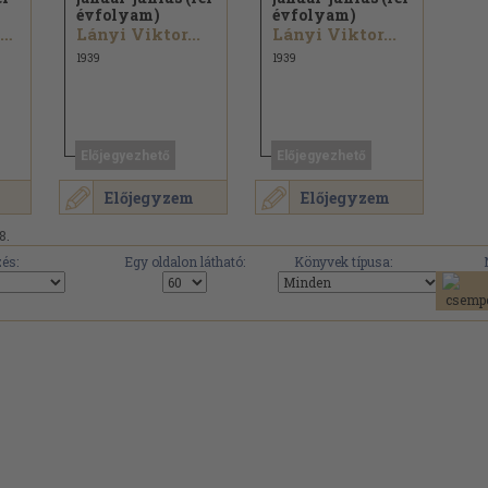
évfolyam)
évfolyam)
Csathó Kálmán...
Lányi Viktor...
Lányi Viktor...
1939
1939
Előjegyezhető
Előjegyezhető
Előjegyzem
Előjegyzem
8.
és:
Egy oldalon látható:
Könyvek típusa: