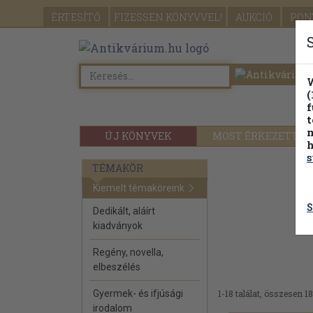
ÉRTESÍTŐ
FIZESSEN
KÖNYVVEL!
AUKCIÓ
PON
W
(
f
t
m
ÚJ KÖNYVEK
MOST ÉRKEZETT
h
s
TÉMAKÖR
Kiemelt témaköreink
S
Dedikált, aláírt
kiadványok
Regény, novella,
elbeszélés
Gyermek- és ifjúsági
1-18 találat, összesen 18
irodalom