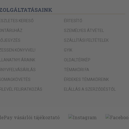
ZOLGÁLTATÁSAINK
ÉSZLETES KERESŐ
ÉRTESÍTŐ
ONTÁRUHÁZ
SZEMÉLYES ÁTVÉTEL
LŐJEGYZÉS
SZÁLLÍTÁSI FELTÉTELEK
IZESSEN KÖNYVVEL!
GYIK
ILLANATNYI ÁRAINK
OLDALTÉRKÉP
ÖNYVFELVÁSÁRLÁS
TÉMAKÖRI FA
SOMAGKÖVETÉS
ÉRDEKES TÉMAKÖREINK
ÍRLEVÉL FELIRATKOZÁS
ELÁLLÁS A SZERZŐDÉSTŐL