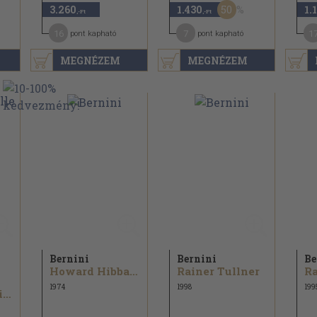
50
3.260
1.430
1.
,-Ft
,-Ft
16
7
1
pont kapható
pont kapható
MEGNÉZEM
MEGNÉZEM
Bernini
Bernini
Be
Howard Hibbard
Rainer Tullner
Ra
1974
1998
199
Armando Schiavo