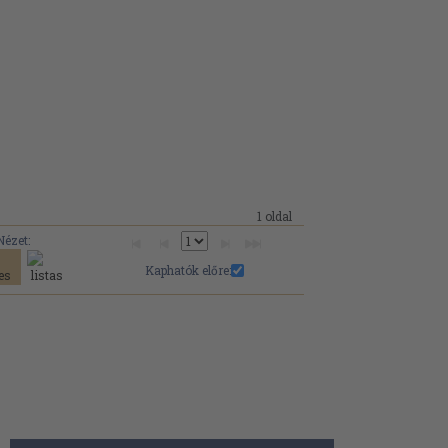
1 oldal
Nézet:
Kaphatók előre: