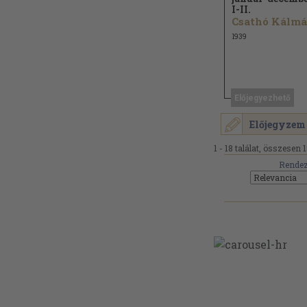
I-II.
1939
Előjegyezhető
Előjegyzem
1 - 18 találat, összesen 1
Rendez