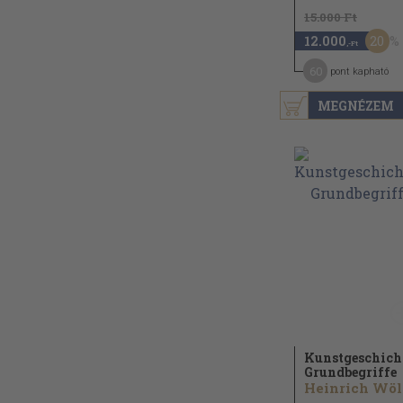
15.000 Ft
20
12.000
,-Ft
60
pont kapható
MEGNÉZEM
Kunstgeschich
Grundbegriffe