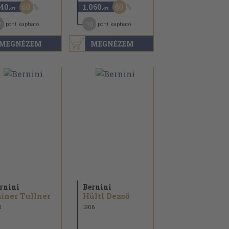
60
60
140
1.060
,-Ft
,-Ft
7
16
pont kapható
pont kapható
MEGNÉZEM
MEGNÉZEM
rnini
Bernini
iner Tullner
Hültl Dezső
5
1906