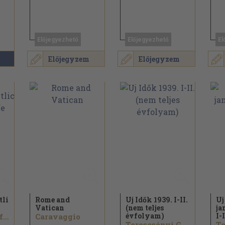
Előjegyezhető
Előjegyezhető
El
Előjegyzem
Előjegyzem
tliche
Rome and
Uj Idők 1939. I-II.
Uj
Vatican
(nem teljes
ja
évfolyam)
I-I
Heinrich Wölfflin
Caravaggio
Terescsényi György...