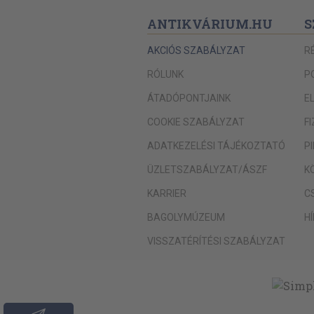
ANTIKVÁRIUM.HU
S
AKCIÓS SZABÁLYZAT
R
RÓLUNK
P
ÁTADÓPONTJAINK
E
COOKIE SZABÁLYZAT
F
ADATKEZELÉSI TÁJÉKOZTATÓ
P
ÜZLETSZABÁLYZAT/ÁSZF
K
KARRIER
C
BAGOLYMÚZEUM
H
VISSZATÉRÍTÉSI SZABÁLYZAT