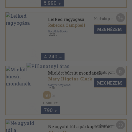
5.990
,-Ft
34
Kapható pont:
Lelked ragyogása
Rebecca Campbell
MEGNÉZEM
Good Life Books
,
2022
Ragasztott papírkötés
,
291
oldal
4.240
,-Ft
12
Kapható pont:
Mielőtt búcsút mondanék
Mary Higgins-Clark
MEGNÉZEM
Magyar Könyvklub
,
2001
Fűzött kemény papírkötés
,
282
oldal
50
1.580 Ft
790
,-Ft
33
Kapható pont:
Ne agyald túl a párkapcsolatod