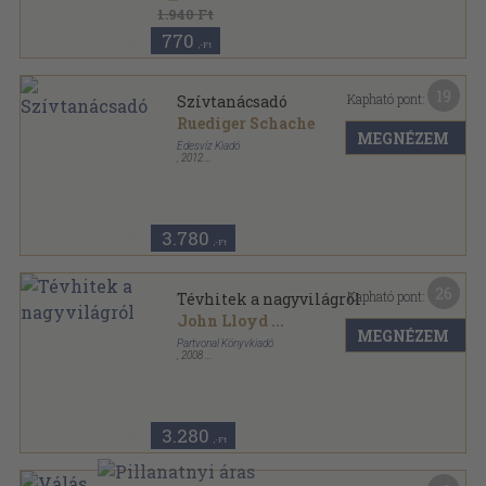
1.940 Ft
770
,-Ft
19
Kapható pont:
Szívtanácsadó
Ruediger Schache
MEGNÉZEM
Édesvíz Kiadó
,
2012
Fűzött kemény papírkötés
,
159
oldal
3.780
,-Ft
26
Kapható pont:
Tévhitek a nagyvilágról
John Lloyd
...
MEGNÉZEM
Partvonal Könyvkiadó
,
2008
Ragasztott papírkötés
,
293
oldal
3.280
,-Ft