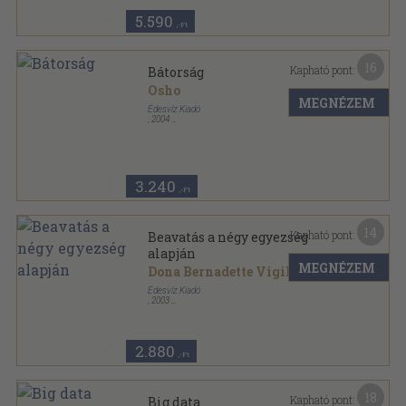
5.590
,-Ft
16
Kapható pont:
Bátorság
Osho
MEGNÉZEM
Édesvíz Kiadó
,
2004
Ragasztott papírkötés
,
240
oldal
Osho Könyvek sorozat
3.240
,-Ft
14
Kapható pont:
Beavatás a négy egyezség
alapján
MEGNÉZEM
Dona Bernadette Vigil
...
Édesvíz Kiadó
,
2003
Ragasztott papírkötés
,
219
oldal
Ezoterikus elméletek/Spirituális tanítások sorozat
2.880
,-Ft
18
Kapható pont:
Big data