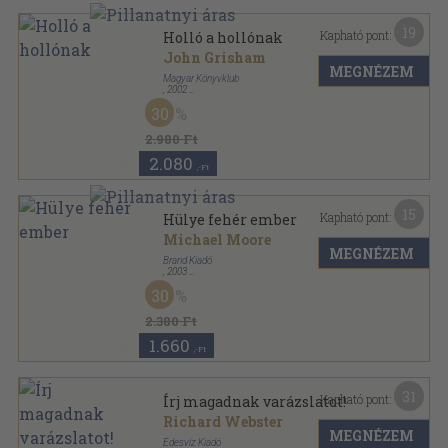
19
Kapható pont:
Holló a hollónak
John Grisham
MEGNÉZEM
Magyar Könyvklub
,
2002
Ragasztott papírkötés
,
360
oldal
30
2.980 Ft
2.080
,-Ft
15
Kapható pont:
Hülye fehér ember
Michael Moore
MEGNÉZEM
Brand Kiadó
,
2003
Fűzött kemény papírkötés
,
247
oldal
30
2.380 Ft
1.660
,-Ft
31
Kapható pont:
Írj magadnak varázslatot!
Richard Webster
MEGNÉZEM
Édesvíz Kiadó