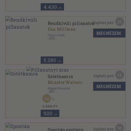
4.430
,-Ft
26
Kapható pont:
Rendkívüli pillanatok
Dan Millman
MEGNÉZEM
Édesvíz Kiadó
,
2002
Ragasztott papírkötés
,
371
oldal
5.280
,-Ft
14
Kapható pont:
Sötétkamra
Minette Walters
MEGNÉZEM
Magyar Könyvklub
,
2001
Fűzött kemény papírkötés
,
488
oldal
50
1.840 Ft
920
,-Ft
90
Kapható pont:
Spontán evolúció