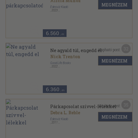
Alicia Munoz
MEGNÉZEM
Édesvíz Kiadó
,
2023
Ragasztott papírkötés
,
202
oldal
6.560
,-Ft
32
Kapható pont:
Ne agyald túl, engedd el
Nick Trenton
MEGNÉZEM
Good Life Books
,
2022
Fűzött kemény papírkötés
,
241
oldal
6.360
,-Ft
35
Kapható pont:
Párkapcsolat szívvel-lélekkel
Debra L. Reble
MEGNÉZEM
Édesvíz Kiadó
,
2011
Fűzött kemény papírkötés
,
237
oldal