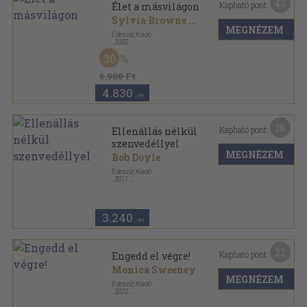
43
Kapható pont:
Élet a másvilágon
Sylvia Browne
...
MEGNÉZEM
Édesvíz Kiadó
,
2002
Fűzött kemény papírkötés
,
222
oldal
30
6.900 Ft
4.830
,-Ft
16
Kapható pont:
Ellenállás nélkül
szenvedéllyel
MEGNÉZEM
Bob Doyle
Édesvíz Kiadó
,
2011
Ragasztott kemény papírkötés
,
183
oldal
A Titok tanítóinak könyvtára sorozat
3.240
,-Ft
22
Kapható pont:
Engedd el végre!
Monica Sweeney
MEGNÉZEM
Édesvíz Kiadó
,
2022
Fűzött papírkötés
,
125
oldal