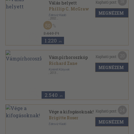
18
Kapható pont:
Válás helyett
Phillip C. McGraw
MEGNÉZEM
Édesvíz Kiadó
,
2002
Fűzött kemény papírkötés
,
291
oldal
50
Bestline sorozat
2.440 Ft
1.220
,-Ft
20
Kapható pont:
Vámpírhoroszkóp
Richard Zane
MEGNÉZEM
Konkrét Könyvek
,
2013
Ragasztott papírkötés
,
302
oldal
Konkrét könyvek sorozat
2.540
,-Ft
24
Kapható pont:
Vége a kifogásoknak!
Brigitte Roser
MEGNÉZEM
Édesvíz Kiadó
Ragasztott kemény papírkötés
,
359
oldal