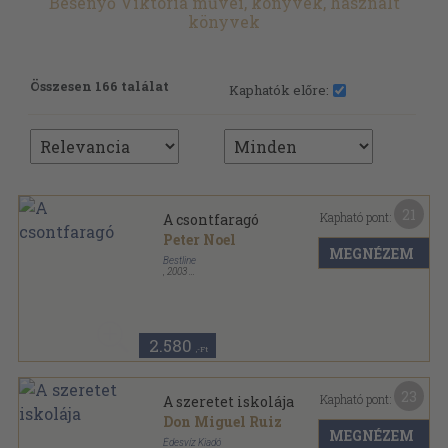
Besenyő Viktória művei, könyvek, használt
könyvek
Összesen 166 találat
Kaphatók előre:
21
Kapható pont:
A csontfaragó
Peter Noel
MEGNÉZEM
Bestline
,
2003
Ragasztott papírkötés
,
388
oldal
Bestline sorozat
2.580
,-Ft
23
Kapható pont:
A szeretet iskolája
Don Miguel Ruiz
MEGNÉZEM
Édesvíz Kiadó