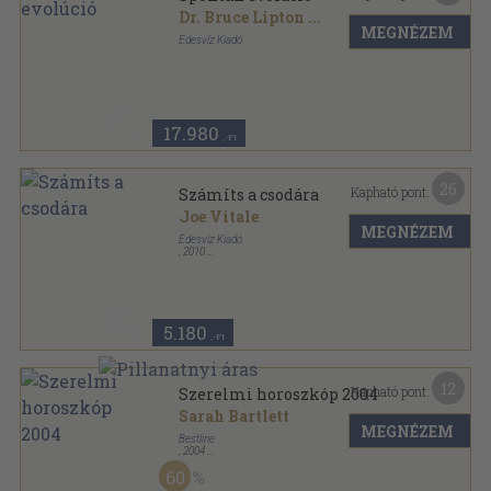
Dr. Bruce Lipton
...
MEGNÉZEM
Édesvíz Kiadó
Ragasztott kemény papírkötés
,
483
oldal
17.980
,-Ft
26
Kapható pont:
Számíts a csodára
Joe Vitale
MEGNÉZEM
Édesvíz Kiadó
,
2010
Fűzött kemény papírkötés
,
192
oldal
A Titok tanítóinak könyvtára sorozat
5.180
,-Ft
12
Kapható pont:
Szerelmi horoszkóp 2004
Sarah Bartlett
MEGNÉZEM
Bestline
,
2004
Ragasztott papírkötés
,
239
oldal
60