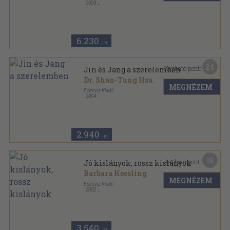
,
2003
Ragasztott papírkötés
,
252
oldal
6.230
,-Ft
24
Kapható pont:
Jin és Jang a szerelemben
Dr. Shan-Tung Hsu
MEGNÉZEM
Édesvíz Kiadó
,
2004
Ragasztott papírkötés
,
204
oldal
2.940
,-Ft
18
Kapható pont:
Jó kislányok, rossz kislányok
Barbara Keesling
MEGNÉZEM
Édesvíz Kiadó
,
2002
Ragasztott papírkötés
,
322
oldal
Bestline sorozat
3.540
,-Ft