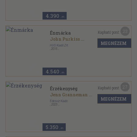
4.390
,-Ft
23
Kapható pont:
Énmárka
John Purkiss
...
MEGNÉZEM
HVG Kiadó Zrt.
,
2015
Ragasztott papírkötés
,
299
oldal
HVG Könyvek sorozat
4.540
,-Ft
27
Kapható pont:
Érzékenység
Jenn Granneman
...
MEGNÉZEM
Édesvíz Kiadó
,
2023
Ragasztott papírkötés
,
222
oldal
5.350
,-Ft