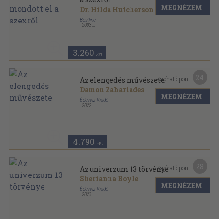
MEGNÉZEM
Dr. Hilda Hutcherson
Bestline
,
2003
Fűzött kemény papírkötés
,
401
oldal
3.260
,-Ft
24
Kapható pont:
Az elengedés művészete
Damon Zahariades
MEGNÉZEM
Édesvíz Kiadó
,
2022
Ragasztott papírkötés
,
194
oldal
4.790
,-Ft
28
Kapható pont:
Az univerzum 13 törvénye
Sherianna Boyle
MEGNÉZEM
Édesvíz Kiadó
,
2023
Ragasztott papírkötés
,
265
oldal