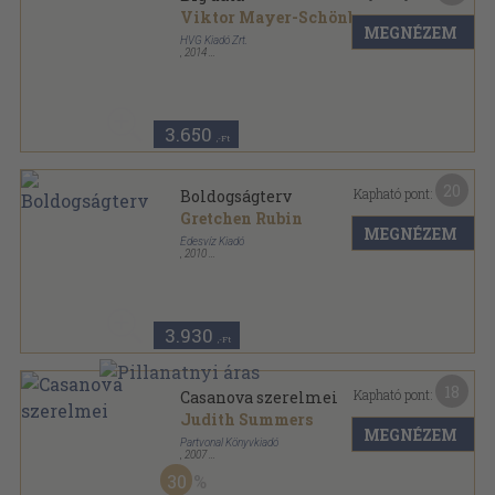
Viktor Mayer-Schönberger
...
MEGNÉZEM
HVG Kiadó Zrt.
,
2014
Fűzött kemény papírkötés
,
260
oldal
HVG Könyvek sorozat
3.650
,-Ft
20
Kapható pont:
Boldogságterv
Gretchen Rubin
MEGNÉZEM
Édesvíz Kiadó
,
2010
Ragasztott papírkötés
,
337
oldal
3.930
,-Ft
18
Kapható pont:
Casanova szerelmei
Judith Summers
MEGNÉZEM
Partvonal Könyvkiadó
,
2007
Fűzött kemény papírkötés
,
342
oldal
30