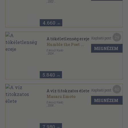
,
2002
Ragasztott papírkötés
,
217
oldal
A toltékok ősi bölcsessége sorozat
4.660
,-Ft
29
Kapható pont:
A tökéletlenség ereje
Humble the Poet
...
MEGNÉZEM
Édesvíz Kiadó
,
2024
Ragasztott papírkötés
,
347
oldal
5.840
,-Ft
40
Kapható pont:
A víz titokzatos élete
Masaru Emoto
MEGNÉZEM
Édesvíz Kiadó
,
2008
Ragasztott papírkötés
,
191
oldal
Tudomány és spiritualitás kapcsolata sorozat
7.980
,-Ft