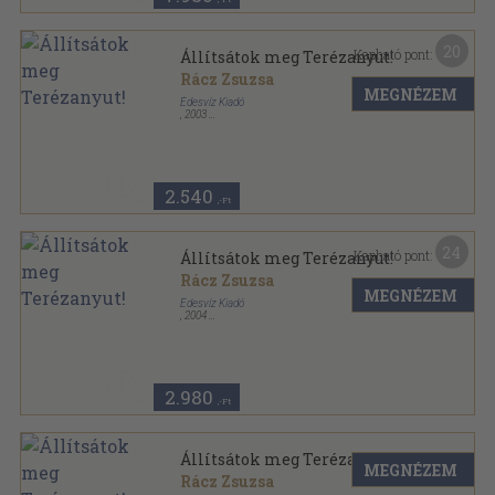
20
Kapható pont:
Állítsátok meg Terézanyut!
Rácz Zsuzsa
MEGNÉZEM
Édesvíz Kiadó
,
2003
Fűzött kemény papírkötés
,
287
oldal
2.540
,-Ft
24
Kapható pont:
Állítsátok meg Terézanyut!
Rácz Zsuzsa
MEGNÉZEM
Édesvíz Kiadó
,
2004
Fűzött kemény papírkötés
,
287
oldal
2.980
,-Ft
Állítsátok meg Terézanyut!
MEGNÉZEM
Rácz Zsuzsa