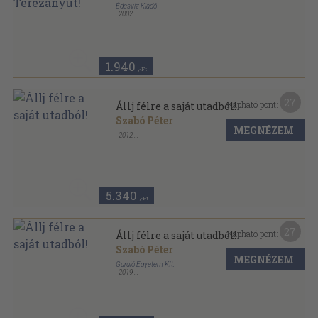
Édesvíz Kiadó
,
2002
Fűzött kemény papírkötés
,
287
oldal
1.940
,-Ft
27
Kapható pont:
Állj félre a saját utadból!
Szabó Péter
MEGNÉZEM
,
2012
Ragasztott papírkötés
,
163
oldal
5.340
,-Ft
27
Kapható pont:
Állj félre a saját utadból!
Szabó Péter
MEGNÉZEM
Guruló Egyetem Kft.
,
2019
Ragasztott papírkötés
,
178
oldal
Moti books sorozat