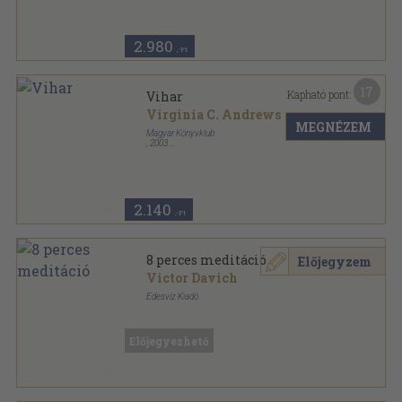
2.980
,-Ft
17
Kapható pont:
Vihar
Virginia C. Andrews
MEGNÉZEM
Magyar Könyvklub
,
2003
Fűzött kemény papírkötés
,
333
oldal
2.140
,-Ft
8 perces meditáció
Előjegyzem
Victor Davich
Édesvíz Kiadó
Ragasztott kemény papírkötés
,
191
oldal
Előjegyezhető