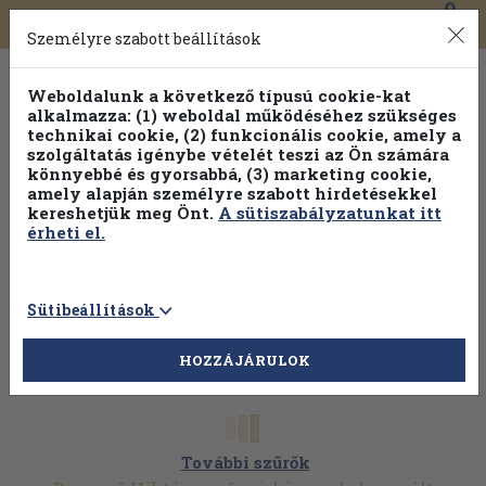
0
Toggle
Főmenü
Könyveink
navigation
Személyre szabott beállítások
Weboldalunk a következő típusú cookie-kat
alkalmazza: (1) weboldal működéséhez szükséges
technikai cookie, (2) funkcionális cookie, amely a
szolgáltatás igénybe vételét teszi az Ön számára
könnyebbé és gyorsabbá, (3) marketing cookie,
amely alapján személyre szabott hirdetésekkel
kereshetjük meg Önt.
A sütiszabályzatunkat itt
érheti el.
Sütibeállítások
HOZZÁJÁRULOK
További szűrők