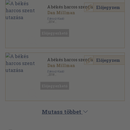
A békés harcos szent utazása
Előjegyzem
Dan Millman
Édesvíz Kiadó
,
2014
Fűzött kemény papírkötés
,
267
oldal
Spirituális regény sorozat
Előjegyezhető
A békés harcos szent utazása
Előjegyzem
Dan Millman
Édesvíz Kiadó
,
2018
Fűzött kemény papírkötés
,
267
oldal
Önfejlesztés sorozat
Előjegyezhető
Mutass többet