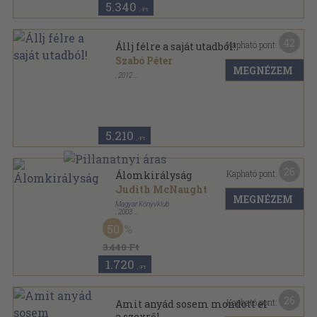
5.340
,-Ft
42
Kapható pont:
Állj félre a saját utadból!
Szabó Péter
MEGNÉZEM
,
2012
Ragasztott papírkötés
,
169
oldal
5.210
,-Ft
26
Kapható pont:
Álomkirályság
Judith McNaught
MEGNÉZEM
Magyar Könyvklub
,
2003
Fűzött kemény papírkötés
,
461
oldal
50
3.440 Ft
1.720
,-Ft
26
Kapható pont:
Amit anyád sosem mondott el
a szexről