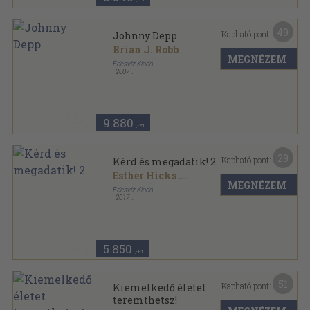
49
Kapható pont:
Johnny Depp
Brian J. Robb
MEGNÉZEM
Édesvíz Kiadó
,
2007
Ragasztott papírkötés
,
250
oldal
9.880
,-Ft
29
Kapható pont:
Kérd és megadatik! 2.
Esther Hicks
...
MEGNÉZEM
Édesvíz Kiadó
,
2017
Fűzött kemény papírkötés
,
309
oldal
5.850
,-Ft
51
Kapható pont:
Kiemelkedő életet
teremthetsz!