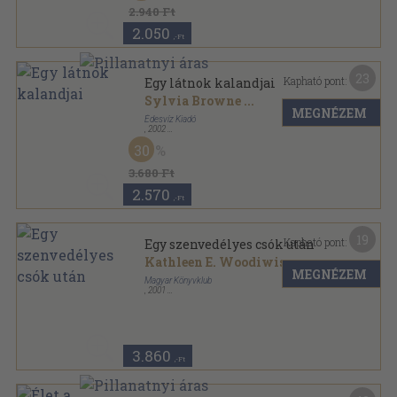
2.940 Ft
2.050
,-Ft
23
Kapható pont:
Egy látnok kalandjai
Sylvia Browne
...
MEGNÉZEM
Édesvíz Kiadó
,
2002
Fűzött kemény papírkötés
,
311
oldal
30
Bestline sorozat
3.680 Ft
2.570
,-Ft
19
Kapható pont:
Egy szenvedélyes csók után
Kathleen E. Woodiwiss
MEGNÉZEM
Magyar Könyvklub
,
2001
Fűzött kemény papírkötés
,
368
oldal
3.860
,-Ft