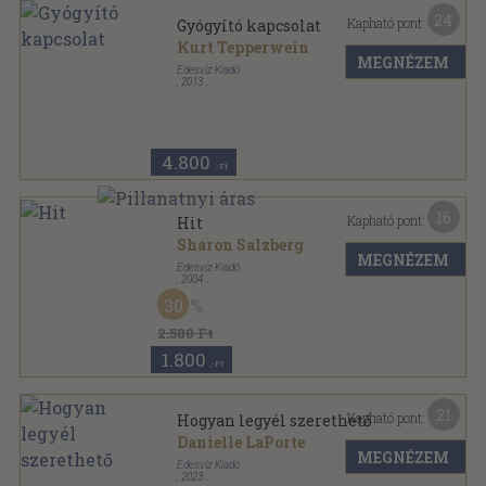
24
Kapható pont:
Gyógyító kapcsolat
Kurt Tepperwein
MEGNÉZEM
Édesvíz Kiadó
,
2013
Fűzött kemény papírkötés
,
266
oldal
4.800
,-Ft
16
Kapható pont:
Hit
Sharon Salzberg
MEGNÉZEM
Édesvíz Kiadó
,
2004
Ragasztott papírkötés
,
204
oldal
30
Keleti tanítások/Vallás, filozófia/Buddhizmus sorozat
2.580 Ft
1.800
,-Ft
21
Kapható pont:
Hogyan legyél szerethető
Danielle LaPorte
MEGNÉZEM
Édesvíz Kiadó
,
2023