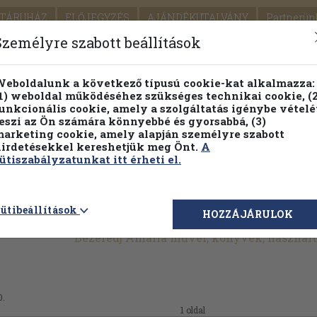
TÁRUHÁZ
ELŐJEGYZÉS
AJÁNDÉKUTALVÁNY
Partnerün
SZÁLLÍTÁS
SEGÍTSÉG
Személyre szabott beállítások
Részletes kereső
Témaköri fa
eboldalunk a következő típusú cookie-kat alkalmazza:
1) weboldal működéséhez szükséges technikai cookie, (2
Vál
unkcionális cookie, amely a szolgáltatás igénybe vételé
eszi az Ön számára könnyebbé és gyorsabbá, (3)
arketing cookie, amely alapján személyre szabott
PILLANATNYI ÁRAINK
FENNTARTHATÓ OLVASMÁN
irdetésekkel kereshetjük meg Önt.
A
ütiszabályzatunkat itt érheti el.
ütibeállítások
HOZZÁJÁRULOK
Bezerédj Amália művei, könyvek, használ
0.
1 oldal