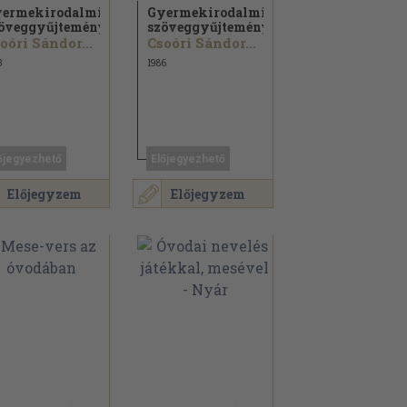
ermekirodalmi
Gyermekirodalmi
öveggyűjtemény
szöveggyűjtemény
oóri Sándor...
Csoóri Sándor...
3
1986
őjegyezhető
Előjegyezhető
Előjegyzem
Előjegyzem