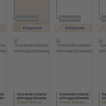
Előjegyezhető
Előjegyezhető
El
Előjegyzem
Előjegyzem
lmi
Gyermekirodalmi
Gyermekirodalmi
Gy
mény
szöveggyűjtemény
szöveggyűjtemény
sz
..
József Attila...
Csoóri Sándor...
Cs