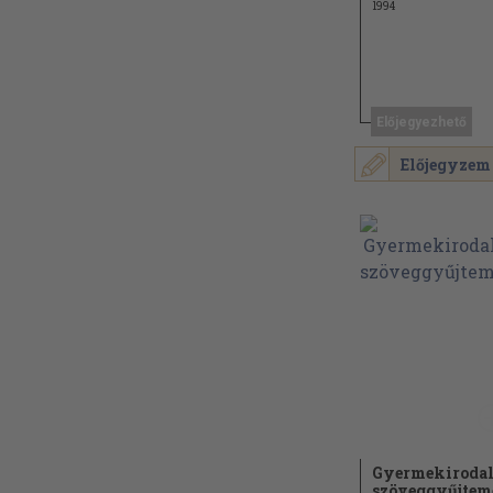
1994
Előjegyezhető
Előjegyzem
Gyermekiroda
szöveggyűjte