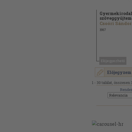
Gyermekiroda
szöveggyűjte
Csoóri Sándor.
1987
Előjegyezhető
Előjegyzem
1 - 30 találat, összesen 
Rendez