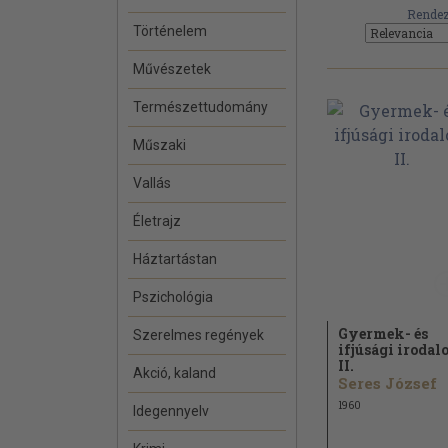
Rendez
Történelem
Művészetek
Természettudomány
Műszaki
Vallás
Életrajz
Háztartástan
Pszichológia
Gyermek- és
Szerelmes regények
ifjúsági iroda
II.
Akció, kaland
Seres József
1960
Idegennyelv