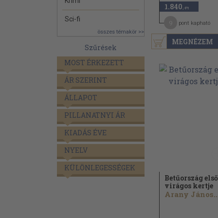
Krimi
1.840
,-Ft
Sci-fi
9
pont kapható
összes témakör >>
MEGNÉZEM
Szűrések
MOST ÉRKEZETT
ÁR SZERINT
ÁLLAPOT
PILLANATNYI ÁR
KIADÁS ÉVE
NYELV
KÜLÖNLEGESSÉGEK
Betűország első
virágos kertje
Arany János..