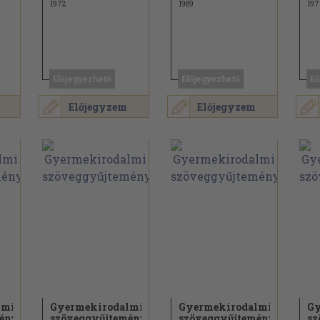
1972
1989
197
Előjegyezhető
Előjegyezhető
El
Előjegyzem
Előjegyzem
lmi
Gyermekirodalmi
Gyermekirodalmi
Gy
mény
szöveggyűjtemény
szöveggyűjtemény
sz