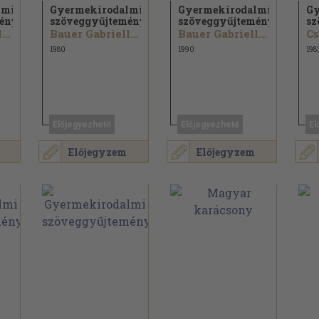
lmi
Gyermekirodalmi
Gyermekirodalmi
Gy
mény
szöveggyűjtemény
szöveggyűjtemény
sz
Bauer Gabriella...
Bauer Gabriella...
Bauer Gabriella...
Cs
1980
1990
198
Előjegyezhető
Előjegyezhető
El
Előjegyzem
Előjegyzem