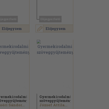
őjegyezhető
Előjegyezhető
Előjegyzem
Előjegyzem
ermekirodalmi
Gyermekirodalmi
öveggyűjtemény
szöveggyűjtemény
oóri Sándor...
József Attila...