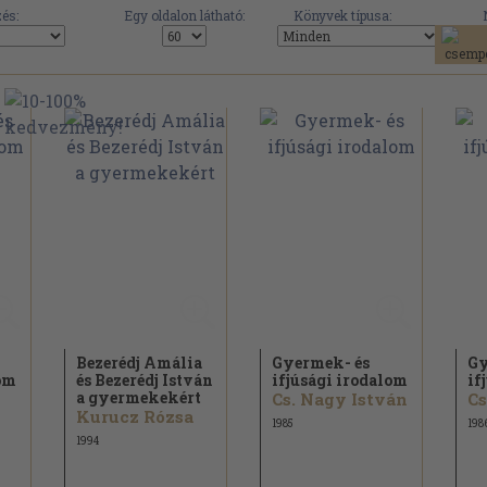
és:
Egy oldalon látható:
Könyvek típusa:
Bezerédj Amália
Gyermek- és
Gy
lom
és Bezerédj István
ifjúsági irodalom
if
a gyermekekért
Cs. Nagy István
Cs
Kurucz Rózsa
1985
198
1994