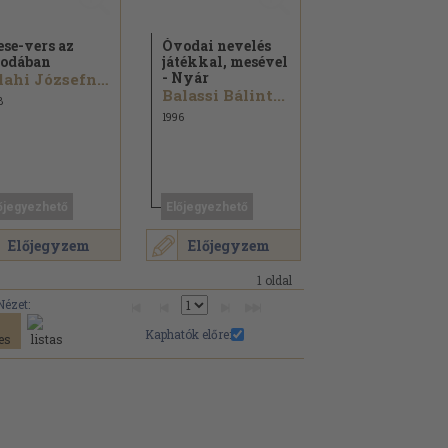
se-vers az
Óvodai nevelés
odában
játékkal, mesével
- Nyár
Zilahi Józsefné...
Balassi Bálint...
8
1996
őjegyezhető
Előjegyezhető
Előjegyzem
Előjegyzem
1 oldal
Nézet:
Kaphatók előre: