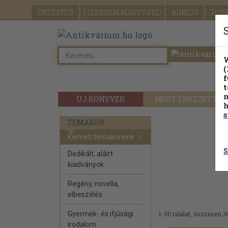
ÉRTESÍTŐ
FIZESSEN
KÖNYVVEL!
AUKCIÓ
PON
W
(
f
t
m
ÚJ KÖNYVEK
MOST ÉRKEZETT
h
s
TÉMAKÖR
Kiemelt témaköreink
S
Dedikált, aláírt
kiadványok
Regény, novella,
elbeszélés
Gyermek- és ifjúsági
1-30 találat, összesen 3
irodalom