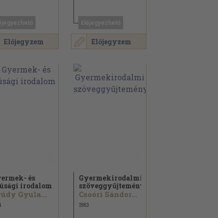
őjegyezhető
Előjegyezhető
Előjegyzem
Előjegyzem
ermek- és
Gyermekirodalmi
júsági irodalom
szöveggyűjtemény
údy Gyula...
Csoóri Sándor...
4
1983