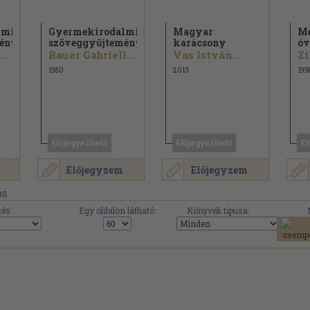
lmi
Gyermekirodalmi
Magyar
Me
mény
szöveggyűjtemény
karácsony
óv
..
Bauer Gabriella...
Vas István...
1980
2013
199
Előjegyezhető
Előjegyezhető
El
Előjegyzem
Előjegyzem
30.
és:
Egy oldalon látható:
Könyvek típusa: