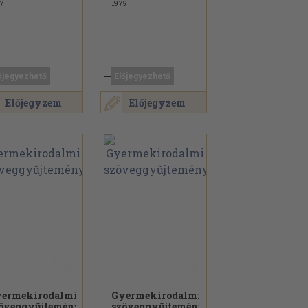
7
1975
őjegyezhető
Előjegyezhető
Előjegyzem
Előjegyzem
ermekirodalmi
Gyermekirodalmi
öveggyűjtemény
szöveggyűjtemény