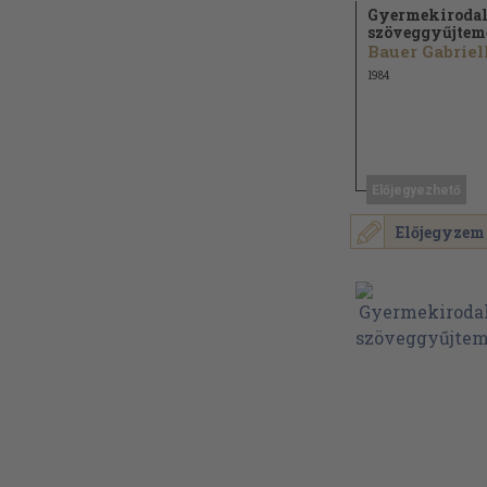
Gyermekiroda
szöveggyűjte
1984
Előjegyezhető
Előjegyzem