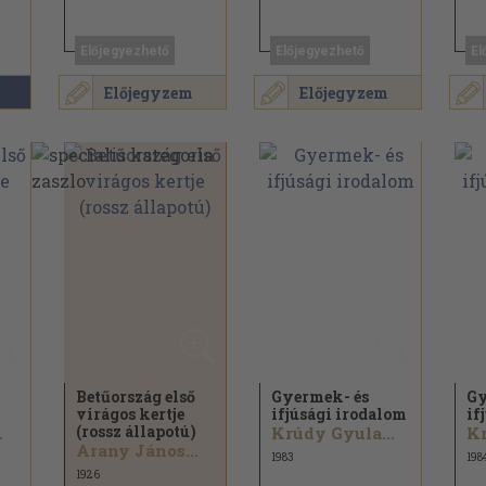
Előjegyezhető
Előjegyezhető
El
Előjegyzem
Előjegyzem
Betűország első
Gyermek- és
Gy
virágos kertje
ifjúsági irodalom
if
(rossz állapotú)
.
Krúdy Gyula...
Kr
Arany János...
1983
198
1926