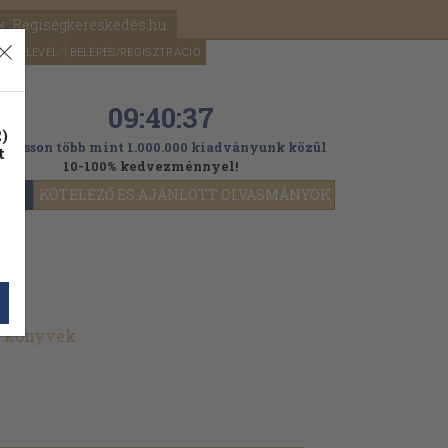
k: Régiségkereskedés.hu
A kosaram
HÍRLEVÉL
BELÉPÉS/REGISZTRÁCIÓ
MÉG
0
5000
Ft
09:40:36
)
ogasson több mint 1.000.000 kiadványunk közül
t
10-100% kedvezménnyel!
YOK
KÖTELEZŐ ÉS AJÁNLOTT OLVASMÁNYOK
t könyvek