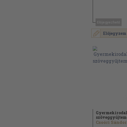
Előjegyezhető
Előjegyzem
Gyermekiroda
szöveggyűjte
Csoóri Sándor.