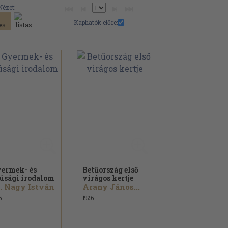
Nézet:
Kaphatók előre:
ermek- és
Betűország első
júsági irodalom
virágos kertje
. Nagy István
Arany János...
6
1926