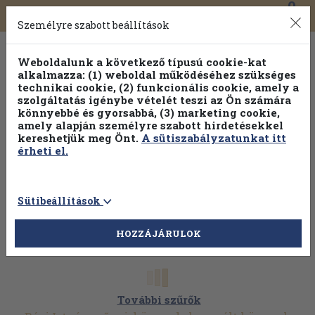
0
Toggle
Főmenü
Könyveink
navigation
Személyre szabott beállítások
Weboldalunk a következő típusú cookie-kat
alkalmazza: (1) weboldal működéséhez szükséges
technikai cookie, (2) funkcionális cookie, amely a
szolgáltatás igénybe vételét teszi az Ön számára
könnyebbé és gyorsabbá, (3) marketing cookie,
amely alapján személyre szabott hirdetésekkel
kereshetjük meg Önt.
A sütiszabályzatunkat itt
érheti el.
Sütibeállítások
HOZZÁJÁRULOK
További szűrők