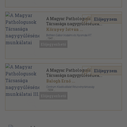
A Magyar Pathologusok
Előjegyzem
Társasága nagygyűlésének
munkálatai
Környey István
...
Bethlen Gábor Irodalmi és Nyomdai RT.
,
1941
Varrott papírkötés
,
232
oldal
Előjegyezhető
A Magyar Pathologusok Társasága nagygyűlésének
munkálatai sorozat
A Magyar Pathologusok
Előjegyzem
Társasága nagygyűlésének
munkálatai III.
Balogh Ernő
...
Centrum Kiadóvállalat Részvénytársaság
,
1934
Könyvkötői kötés
,
130
oldal
Előjegyezhető