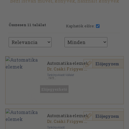
Bézi István művei, könyvek, használt könyvek
Összesen 11 találat
Kaphatók előre:
Automatika elemek
Előjegyzem
Dr. Csáki Frigyes
...
Tankönyvkiadó Vállalat
,
1973
Ragasztott papírkötés
,
401
oldal
Előjegyezhető
Automatika elemek
Előjegyzem
Dr. Csáki Frigyes
...
Tankönyvkiadó