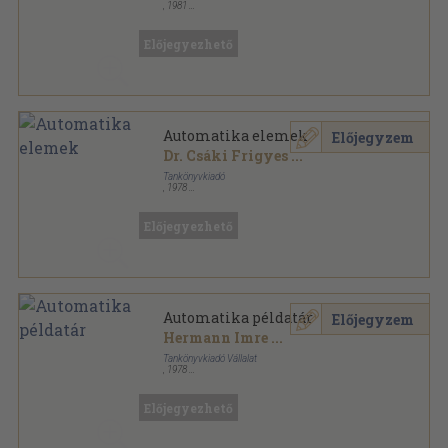
,
1981
Ragasztott papírkötés
,
401
oldal
Előjegyezhető
Automatika elemek
Előjegyzem
Dr. Csáki Frigyes
...
Tankönyvkiadó
,
1978
Ragasztott papírkötés
,
401
oldal
Előjegyezhető
Automatika példatár
Előjegyzem
Hermann Imre
...
Tankönyvkiadó Vállalat
,
1978
Ragasztott papírkötés
,
401
oldal
Előjegyezhető