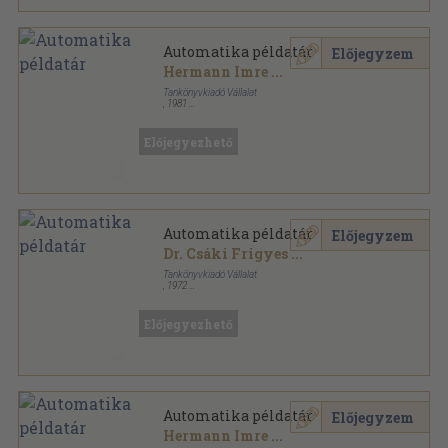
Automatika példatár
Előjegyzem
Hermann Imre
...
Tankönyvkiadó Vállalat
,
1981
Ragasztott papírkötés
,
401
oldal
Előjegyezhető
Automatika példatár
Előjegyzem
Dr. Csáki Frigyes
...
Tankönyvkiadó Vállalat
,
1972
Ragasztott papírkötés
,
401
oldal
Előjegyezhető
Automatika példatár
Előjegyzem
Hermann Imre
...