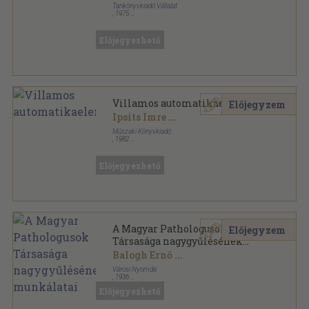
Tankönyvkiadó Vállalat
,
1975
Ragasztott papírkötés
,
401
oldal
Előjegyezhető
Villamos automatikaelemek
Előjegyzem
Ipsits Imre
...
Műszaki Könyvkiadó
,
1982
Fűzött keménykötés
,
459
oldal
Előjegyezhető
A Magyar Pathologusok
Előjegyzem
Társasága nagygyűlésének
munkálatai
Balogh Ernő
...
Városi Nyomda
,
1936
Varrott papírkötés
,
202
oldal
Előjegyezhető