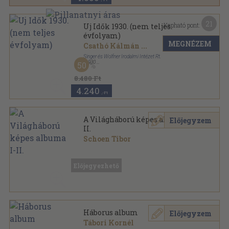
21
Kapható pont:
Uj Idők 1930. (nem teljes
évfolyam)
MEGNÉZEM
Csathó Kálmán
...
Singer és Wolfner Irodalmi Intézet Rt.
,
1930
50
Aranyozott kiadói egész vászonkötés
,
840
oldal
Uj Idők sorozat
8.480 Ft
4.240
,-Ft
A Világháború képes albuma I-
Előjegyzem
II.
Schoen Tibor
Vászon
,
120
oldal
Előjegyezhető
Háborus album
Előjegyzem
Tábori Kornél