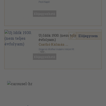
Pesti Napló
Könyvkötői kötés
,
240
oldal
Előjegyezhető
Uj Idők 1930. (nem teljes
Előjegyzem
évfolyam)
Csathó Kálmán
...
Singer és Wolfner Irodalmi Intézet Rt.
,
1930
Könyvkötői vászonkötés
,
800
oldal
Előjegyezhető
Uj Idők sorozat