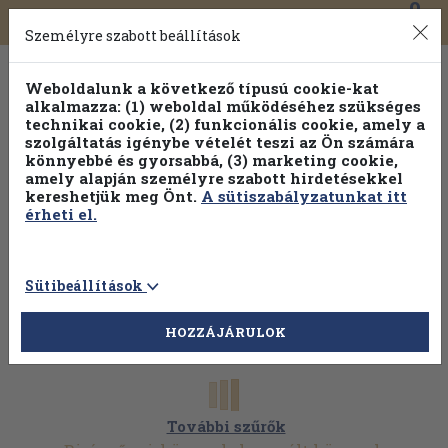
0
Toggle
Főmenü
Könyveink
navigation
Személyre szabott beállítások
Weboldalunk a következő típusú cookie-kat
alkalmazza: (1) weboldal működéséhez szükséges
technikai cookie, (2) funkcionális cookie, amely a
szolgáltatás igénybe vételét teszi az Ön számára
könnyebbé és gyorsabbá, (3) marketing cookie,
amely alapján személyre szabott hirdetésekkel
kereshetjük meg Önt.
A sütiszabályzatunkat itt
érheti el.
Sütibeállítások
HOZZÁJÁRULOK
További szűrők