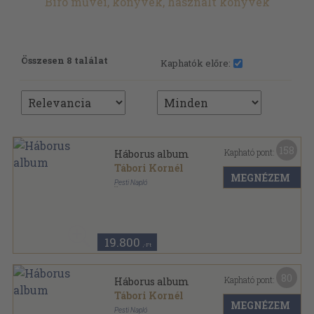
Biró művei, könyvek, használt könyvek
Összesen 8 találat
Kaphatók előre:
158
Kapható pont:
Háborus album
Tábori Kornél
MEGNÉZEM
Pesti Napló
Színezett egész vászonkötés
,
240
oldal
19.800
,-Ft
80
Kapható pont:
Háborus album
Tábori Kornél
MEGNÉZEM
Pesti Napló