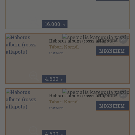
Könyvkötői vászonkötés
,
240
oldal
16.000
,-Ft
23
Kapható pont:
Háborus album (rossz állapotú)
Tábori Kornél
MEGNÉZEM
Pesti Napló
Színezett egész vászonkötés
,
240
oldal
4.600
,-Ft
23
Kapható pont:
Háborus album (rossz állapotú)
Tábori Kornél
MEGNÉZEM
Pesti Napló
Színezett egész vászonkötés
,
208
oldal
4.600
,-Ft