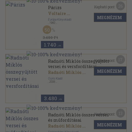
26
Kapható pont:
Párizs
Voltaire
...
MEGNÉZEM
Európa Könyvkiadó
,
1960
Vászon
,
399
oldal
50
Regélő városok sorozat
3.480 Ft
1.740
,-Ft
17
Kapható pont:
Radnóti Miklós összegyűjtött
versei és versfordításai
MEGNÉZEM
Radnóti Miklós
...
Osiris Kiadó
,
2006
Fűzött kemény papírkötés
,
492
oldal
Osiris klasszikusok sorozat
3.480
,-Ft
13
Kapható pont:
Radnóti Miklós összes versei
és műfordításai
MEGNÉZEM
Radnóti Miklós
...