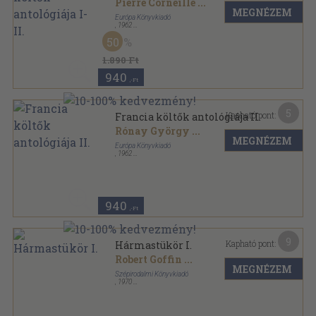
Pierre Corneille
...
MEGNÉZEM
Európa Könyvkiadó
,
1962
Vászon
,
1479
oldal
50
A világirodalom klasszikusai sorozat
1.890 Ft
940
,-Ft
5
Kapható pont:
Francia költők antológiája II.
Rónay György
...
MEGNÉZEM
Európa Könyvkiadó
,
1962
Vászon
,
788
oldal
A világirodalom klasszikusai sorozat
940
,-Ft
9
Kapható pont:
Hármastükör I.
Robert Goffin
...
MEGNÉZEM
Szépirodalmi Könyvkiadó
,
1970
Fűzött papírkötés
,
246
oldal