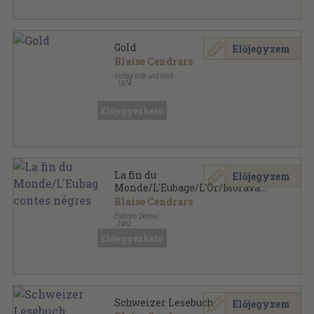
Gold
Előjegyzem
Blaise Cendrars
Verlag Volk und Welt
,
1974
Vászon
,
457
oldal
Előjegyezhető
La fin du
Előjegyzem
Monde/L'Eubage/L'Or/Moravagine/Petit
contes négres
Blaise Cendrars
Éditions Denoel
,
1962
Vászon
,
510
oldal
Előjegyezhető
Schweizer Lesebuch
Előjegyzem