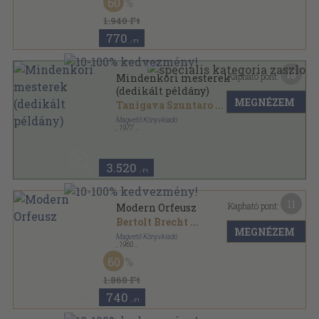
60
1.940 Ft
770
,-Ft
18
Kapható pont:
Mindenkori mesterek
(dedikált példány)
MEGNÉZEM
Tanigava Szuntaro
...
Magvető Könyvkiadó
,
1977
Vászon
,
571
oldal
3.520
,-Ft
11
Kapható pont:
Modern Orfeusz
Bertolt Brecht
...
MEGNÉZEM
Magvető Könyvkiadó
,
1960
Félvászon
,
370
oldal
60
1.860 Ft
740
,-Ft