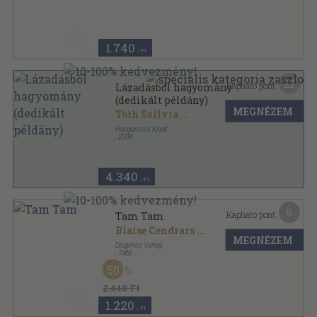
Vászon
,
231
oldal
1.740
,-Ft
22
Kapható pont:
Lázadásból hagyomány
(dedikált példány)
MEGNÉZEM
Tóth Szilvia
...
Hungarovox Kiadó
,
2009
Ragasztott papírkötés
,
159
oldal
4.340
,-Ft
6
Kapható pont:
Tam Tam
Blaise Cendrars
...
MEGNÉZEM
Diogenes Verlag
,
1962
Vászon
,
488
oldal
50
2.440 Ft
1.220
,-Ft