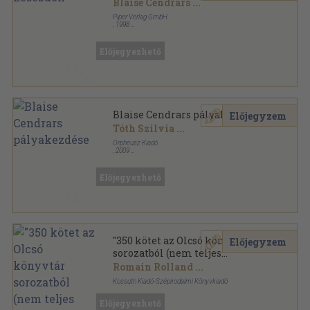
Blaise Cendrars
...
Piper Verlag GmbH
,
1998
Ragasztott papírkötés
,
575
oldal
Serie Piper sorozat
Előjegyezhető
Blaise Cendrars pályakezdése
Előjegyzem
Tóth Szilvia
...
Orpheusz Kiadó
,
2009
Ragasztott papírkötés
,
128
oldal
Előjegyezhető
"350 kötet az Olcsó könyvtár
Előjegyzem
sorozatból (nem teljes
sorozat)"
Romain Rolland
...
Kossuth Kiadó-Szépirodalmi Könyvkiadó
Fűzött papírkötés
,
90204
oldal
Előjegyezhető
Olcsó könyvtár sorozat