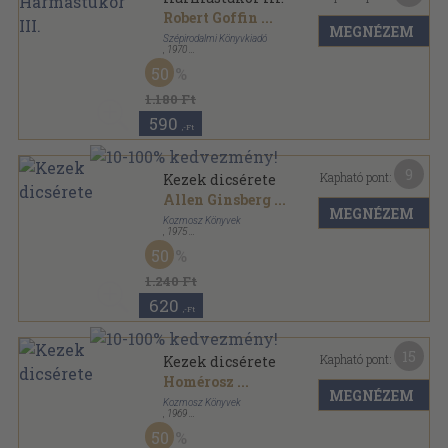
Robert Goffin
...
MEGNÉZEM
Szépirodalmi Könyvkiadó
,
1970
Fűzött papírkötés
,
243
oldal
50
1.180 Ft
590
,-Ft
9
Kapható pont:
Kezek dicsérete
Allen Ginsberg
...
MEGNÉZEM
Kozmosz Könyvek
,
1975
Vászon
,
602
oldal
50
A világirodalom gyöngyszemei sorozat
1.240 Ft
620
,-Ft
15
Kapható pont:
Kezek dicsérete
Homérosz
...
MEGNÉZEM
Kozmosz Könyvek
,
1969
Vászon
,
586
oldal
50
A világirodalom gyöngyszemei sorozat