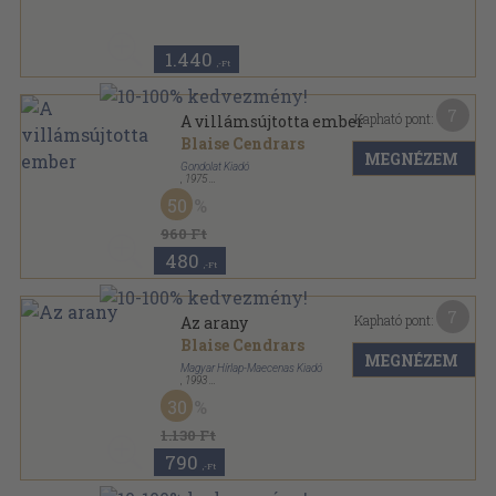
1.440
,-Ft
7
Kapható pont:
A villámsújtotta ember
Blaise Cendrars
MEGNÉZEM
Gondolat Kiadó
,
1975
Vászon
,
353
oldal
50
960 Ft
480
,-Ft
7
Kapható pont:
Az arany
Blaise Cendrars
MEGNÉZEM
Magyar Hírlap-Maecenas Kiadó
,
1993
Ragasztott papírkötés
,
123
oldal
30
Havi klasszikusok sorozat
1.130 Ft
790
,-Ft