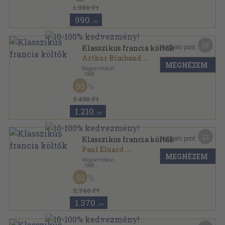
1.980 Ft
990
,-Ft
18
Kapható pont:
Klasszikus francia költők
Arthur Rimbaud
...
MEGNÉZEM
Magyar Helikon
,
1968
Nyl kötés
,
1200
oldal
50
2.430 Ft
1.210
,-Ft
21
Kapható pont:
Klasszikus francia költők
Paul Éluard
...
MEGNÉZEM
Magyar Helikon
,
1968
Vászon
,
1200
oldal
50
2.740 Ft
1.370
,-Ft