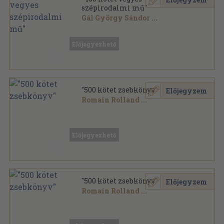
szépirodalmi mű"
Gál György Sándor
...
Vegyes
,
174820
oldal
Előjegyezhető
"500 kötet zsebkönyv"
Előjegyzem
Romain Rolland
...
Vegyes
,
90000
oldal
Előjegyezhető
"500 kötet zsebkönyv"
Előjegyzem
Romain Rolland
...
Fűzött papírkötés
,
130474
oldal