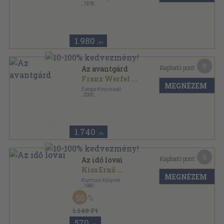
,
1978
Vászon
,
572
oldal
1.980
,-Ft
9
Kapható pont:
Az avantgárd
Franz Werfel
...
MEGNÉZEM
Európa Könyvkiadó
,
2000
Ragasztott papírkötés
,
252
oldal
Európa Diákkönyvtár sorozat
1.740
,-Ft
9
Kapható pont:
Az idő lovai
Kiss Ernő
...
MEGNÉZEM
Kozmosz Könyvek
,
1980
Vászon
,
603
oldal
50
A világirodalom gyöngyszemei sorozat
1.140 Ft
570