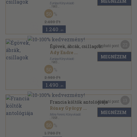
MEGNÉZEM
Európa Könyvkiadó
,
1965
Nyl kötés
,
563
oldal
50
2.480 Ft
1.240
,-Ft
22
Kapható pont:
Égövek, ábrák, csillagok
Ady Endre
...
MEGNÉZEM
Európa Könyvkiadó
,
1965
Bőr
,
563
oldal
50
2.980 Ft
1.490
,-Ft
13
Kapható pont:
Francia költők antológiája
Rónay György
...
MEGNÉZEM
Móra Ferenc Könyvkiadó
,
1958
Fűzött keménykötés
,
807
oldal
50
A világirodalom gyöngyszemei sorozat
1.780 Ft