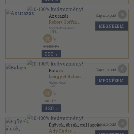
,-Ft
15
Kapható pont:
Az utazás
Robert Goffin
...
MEGNÉZEM
Magvető Könyvkiadó
,
1984
Vászon
,
694
oldal
50
1.980 Ft
990
,-Ft
6
Kapható pont:
Balázs
Lengyel Balázs
...
MEGNÉZEM
Helikon Kiadó
,
1992
Bársony
,
141
oldal
50
Nevek - Névnapok sorozat
840 Ft
420
,-Ft
19
Kapható pont:
Égövek, ábrák, csillagok
Ady Endre
...