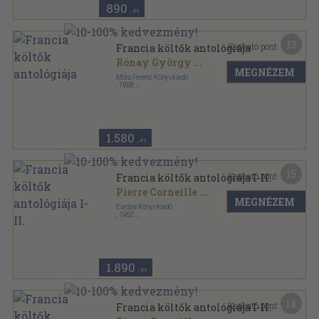
890
,-Ft
13
Kapható pont:
Francia költők antológiája
Rónay György
...
MEGNÉZEM
Móra Ferenc Könyvkiadó
,
1958
Fűzött papírkötés
,
807
oldal
A világirodalom gyöngyszemei sorozat
1.580
,-Ft
15
Kapható pont:
Francia költők antológiája I-II.
Pierre Corneille
...
MEGNÉZEM
Európa Könyvkiadó
,
1962
Félvászon
,
1479
oldal
A világirodalom klasszikusai sorozat
1.890
,-Ft
14
Kapható pont:
Francia költők antológiája I-II.