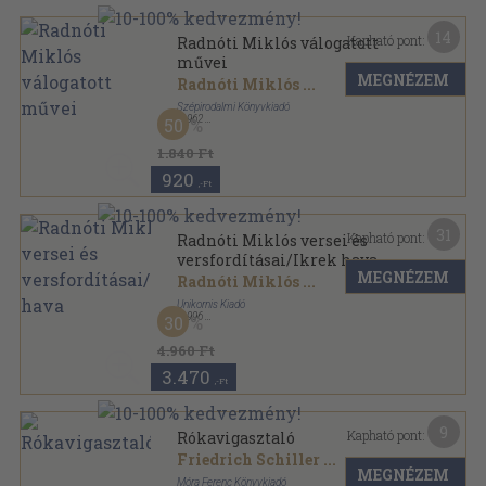
14
Kapható pont:
Radnóti Miklós válogatott
művei
MEGNÉZEM
Radnóti Miklós
...
Szépirodalmi Könyvkiadó
,
1962
50
Vászon
,
659
oldal
Magyar Klasszikusok sorozat
1.840 Ft
920
,-Ft
31
Kapható pont:
Radnóti Miklós versei és
versfordításai/Ikrek hava
MEGNÉZEM
Radnóti Miklós
...
Unikornis Kiadó
,
1996
30
Fűzött keménykötés
,
303
oldal
A magyar költészet kincsestára sorozat
4.960 Ft
3.470
,-Ft
9
Kapható pont:
Rókavigasztaló
Friedrich Schiller
...
MEGNÉZEM
Móra Ferenc Könyvkiadó