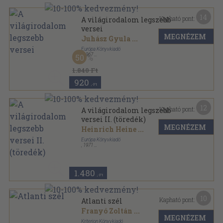
14
Kapható pont:
A világirodalom legszebb
versei
MEGNÉZEM
Juhász Gyula
...
Európa Könyvkiadó
,
1967
50
Vászon
,
637
oldal
A világirodalom remekei sorozat
1.840 Ft
920
,-Ft
12
Kapható pont:
A világirodalom legszebb
versei II. (töredék)
MEGNÉZEM
Heinrich Heine
...
Európa Könyvkiadó
,
1971
Vászon
,
685
oldal
1.480
,-Ft
10
Kapható pont:
Atlanti szél
Franyó Zoltán
...
MEGNÉZEM
Kriterion Könyvkiadó