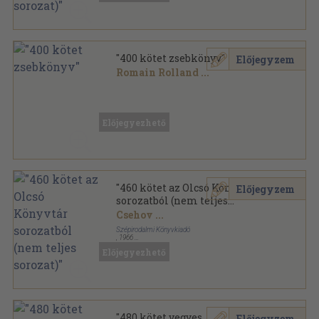
"400 kötet zsebkönyv"
Előjegyzem
Romain Rolland
...
Tűzött kötés
,
97633
oldal
Előjegyezhető
"460 kötet az Olcsó Könyvtár
Előjegyzem
sorozatból (nem teljes
sorozat)"
Csehov
...
Szépirodalmi Könyvkiadó
,
1966
Tűzött kötés
,
120531
oldal
Előjegyezhető
Olcsó könyvtár sorozat
"480 kötet vegyes
Előjegyzem