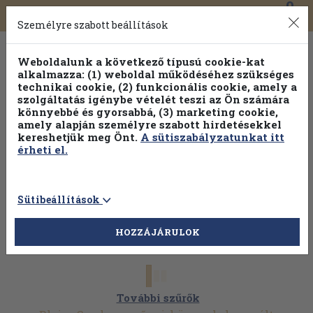
0
Toggle
Főmenü
Könyveink
navigation
Személyre szabott beállítások
Weboldalunk a következő típusú cookie-kat
alkalmazza: (1) weboldal működéséhez szükséges
technikai cookie, (2) funkcionális cookie, amely a
szolgáltatás igénybe vételét teszi az Ön számára
könnyebbé és gyorsabbá, (3) marketing cookie,
Válogasson több mint 1.000.000 kiadványunk közül
10-
amely alapján személyre szabott hirdetésekkel
100% kedvezménnyel!
kereshetjük meg Önt.
A sütiszabályzatunkat itt
érheti el.
Sütibeállítások
HOZZÁJÁRULOK
További szűrők