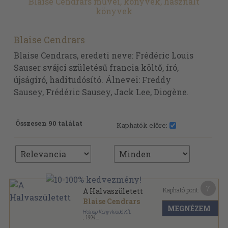
Blaise Cendrars művei, könyvek, használt
könyvek
Blaise Cendrars
Blaise Cendrars, eredeti neve: Frédéric Louis
Sauser svájci születésű francia költő, író,
újságíró, haditudósító. Álnevei: Freddy
Sausey, Frédéric Sausey, Jack Lee, Diogène.
Összesen 90 találat
Kaphatók előre:
7
Kapható pont:
A Halvaszületett
Blaise Cendrars
MEGNÉZEM
Holnap Könyvkiadó Kft.
,
1994
Ragasztott papírkötés
,
269
oldal