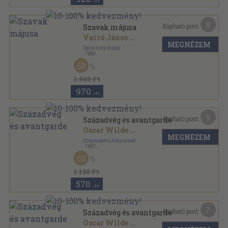
,-Ft
8
Kapható pont:
Szavak májusa
Varró János
...
MEGNÉZEM
Dacia Könyvkiadó
,
1980
Fűzött kemény papírkötés
,
551
oldal
50
1.940 Ft
970
,-Ft
9
Kapható pont:
Századvég és avantgarde
Oscar Wilde
...
MEGNÉZEM
Szépirodalmi Könyvkiadó
,
1965
Fűzött papírkötés
,
350
oldal
50
Diákkönyvtár sorozat
1.150 Ft
570
,-Ft
7
Kapható pont:
Századvég és avantgarde
Oscar Wilde
...