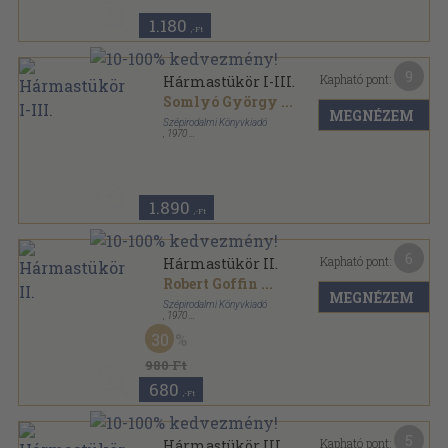
1.180
,-Ft
9
Kapható pont:
Hármastükör I-III.
Somlyó György
...
MEGNÉZEM
Szépirodalmi Könyvkiadó
,
1970
Fűzött papírkötés
,
667
oldal
1.890
,-Ft
6
Kapható pont:
Hármastükör II.
Robert Goffin
...
MEGNÉZEM
Szépirodalmi Könyvkiadó
,
1970
Fűzött papírkötés
,
178
oldal
30
980 Ft
680
,-Ft
5
Kapható pont:
Hármastükör III.