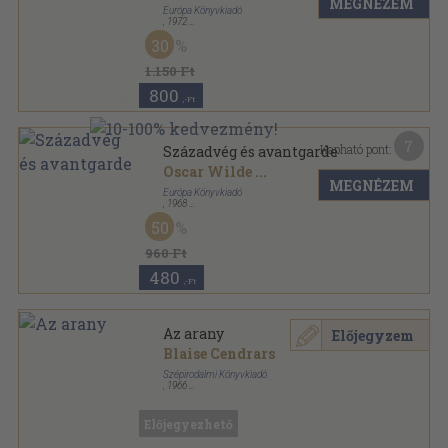
MEGNÉZEM
Európa Könyvkiadó
,
1972
Ragasztott papírkötés
,
333
oldal
30
Diákkönyvtár sorozat
1.150 Ft
800
,-Ft
7
Kapható pont:
Századvég és avantgarde
Oscar Wilde
...
MEGNÉZEM
Európa Könyvkiadó
,
1968
Varrott papírkötés
,
328
oldal
50
Diákkönyvtár sorozat
960 Ft
480
,-Ft
Az arany
Előjegyzem
Blaise Cendrars
Szépirodalmi Könyvkiadó
,
1966
Könyvkötői kötés
,
214
oldal
Olcsó könyvtár sorozat
Előjegyezhető