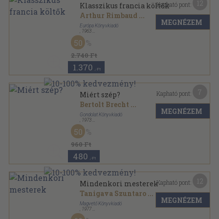
12
Kapható pont:
Klasszikus francia költők
Arthur Rimbaud
...
MEGNÉZEM
Európa Könyvkiadó
,
1963
Vászon
,
1470
oldal
50
2.740 Ft
1.370
,-Ft
7
Kapható pont:
Miért szép?
Bertolt Brecht
...
MEGNÉZEM
Gondolat Könyvkiadó
,
1973
Vászon
,
613
oldal
50
960 Ft
480
,-Ft
12
Kapható pont:
Mindenkori mesterek
Tanigava Szuntaro
...
MEGNÉZEM
Magvető Könyvkiadó
,
1977
Vászon
,
571
oldal