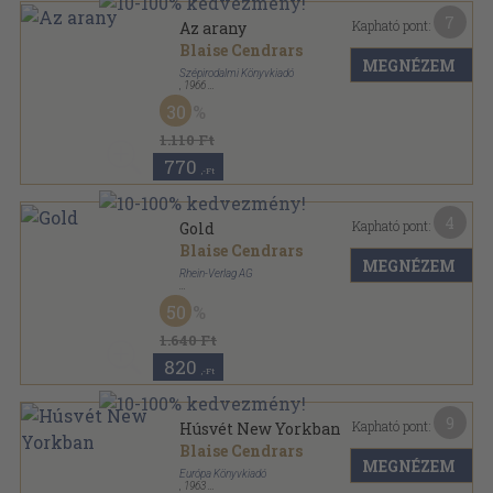
7
Kapható pont:
Az arany
Blaise Cendrars
MEGNÉZEM
Szépirodalmi Könyvkiadó
,
1966
Fűzött papírkötés
,
214
oldal
30
Olcsó könyvtár sorozat
1.110 Ft
770
,-Ft
4
Kapható pont:
Gold
Blaise Cendrars
MEGNÉZEM
Rhein-Verlag AG
Vászon
,
212
oldal
50
1.640 Ft
820
,-Ft
9
Kapható pont:
Húsvét New Yorkban
Blaise Cendrars
MEGNÉZEM
Európa Könyvkiadó
,
1963