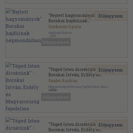
"Rejtett hagyományok"
Előjegyzem
Bocskai hajdúinak
népmondáiban
Szekeres Gyula
Hajdúsági Múzeum
,
2004
Ragasztott papírkötés
,
419
oldal
Előjegyezhető
Studia Oppidorum Haidonicalium sorozat
"Téged Isten dicsérünk" -
Előjegyzem
Bocskai István, Erdély és
Magyarország fejedelme
Szabó András
Magyarországi Református Egyház Kálvin János
Kiadója
,
2010
Fűzött kemény papírkötés
,
191
oldal
Előjegyezhető
"Téged Isten dicsérünk" -
Előjegyzem
Bocskai István, Erdély és