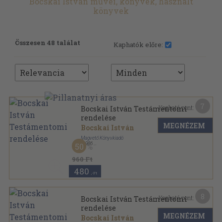
Bocskai István művei, könyvek, használt
könyvek
Összesen 48 találat
Kaphatók előre:
7
Kapható pont:
Bocskai István Testámentomi
rendelése
MEGNÉZEM
Bocskai István
Magvető Könyvkiadó
,
1986
50
Ragasztott papírkötés
,
41
oldal
Gondolkodó Magyarok sorozat
960 Ft
480
,-Ft
8
Kapható pont:
Bocskai István Testámentomi
rendelése
MEGNÉZEM
Bocskai István