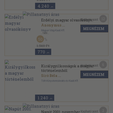
4.240
,-Ft
12
Kapható pont:
Erdélyi magyar olvasókönyv
Anonymus
...
MEGNÉZEM
Magyar Világ Kiadó Kft.
,
1989
Ragasztott papírkötés
,
221
oldal
50
1.540 Ft
770
,-Ft
6
Kapható pont:
Királygyilkosságok a magyar
történelemből
MEGNÉZEM
Siró Béla
...
Tóth Könyvkereskedés és Kiadó Kft.
Fűzött kemény papírkötés
,
175
oldal
1.240
,-Ft
2
Kapható pont:
Napút 2001. november