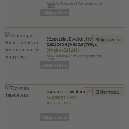
Hajdúsági Múzeum és a Polgármesteri Hivatal
,
2000
Ragasztott papírkötés
,
309
oldal
Előjegyezhető
Studia Oppidorum Haidonicalium sorozat
Kismarjai Bocskai István
Előjegyzem
nemzetsége és nagysága
Nyakas Miklós
Hajdú-Bihar megyei Múzeumok Igazgatósága
,
2004
Ragasztott papírkötés
,
72
oldal
Előjegyezhető
Hajdú-Bihar megyei Múzeumok Igazgatósága
kiadványa sorozat
Koronás fejedelem
Előjegyzem
G. Etényi Nóra
...
General Press Kiadó
Fűzött kemény papírkötés
,
247
oldal
Előjegyezhető