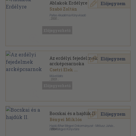
Ablakok Erdélyre
Előjegyzem
Szabó Zoltán
Pallas-Akadémia Könyvkiadó
,
2000
Ragasztott papírkötés
,
334
oldal
Biblioteca Transsylvanica sorozat
Előjegyezhető
Az erdélyi fejedelmek
Előjegyzem
arcképcsarnoka
Csetri Elek
...
Művelődés
,
2003
Ragasztott papírkötés
,
63
oldal
Előjegyezhető
Bocskai és a hajdúk II.
Előjegyzem
Bényei Miklós
Hajdú-Bihar Megyei Önkormányzat - Méliusz Juhász
Péter Megyei Könyvtára
,
2004
Ragasztott papírkötés
,
88
oldal