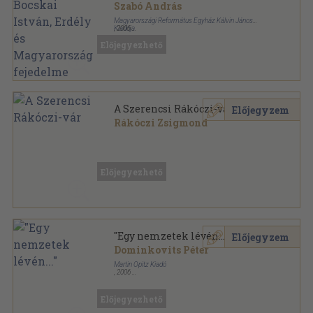
Magyarország fejedelme
Szabó András
Magyarországi Református Egyház Kálvin János
Kiadója
,
2006
Fűzött kemény papírkötés
,
191
oldal
Előjegyezhető
A Szerencsi Rákóczi-vár
Előjegyzem
Rákóczi Zsigmond
Tűzött kötés
,
17
oldal
Előjegyezhető
"Egy nemzetek lévén..."
Előjegyzem
Dominkovits Péter
Martin Opitz Kiadó
,
2006
Ragasztott papírkötés
,
198
oldal
Előjegyezhető