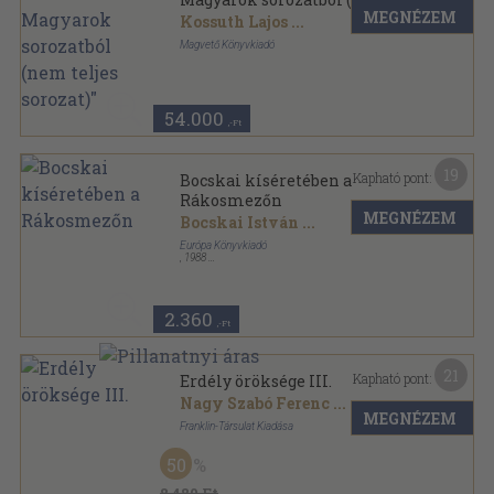
MEGNÉZEM
teljes sorozat)"
Kossuth Lajos
...
Magvető Könyvkiadó
Ragasztott papírkötés
,
4030
oldal
Gondolkodó Magyarok sorozat
54.000
,-Ft
19
Kapható pont:
Bocskai kíséretében a
Rákosmezőn
MEGNÉZEM
Bocskai István
...
Európa Könyvkiadó
,
1988
Fűzött keménykötés
,
202
oldal
Bibliotheca Historica sorozat
2.360
,-Ft
21
Kapható pont:
Erdély öröksége III.
Nagy Szabó Ferenc
...
MEGNÉZEM
Franklin-Társulat Kiadása
Félvászon
,
194
oldal
50
Erdély öröksége sorozat
8.480 Ft