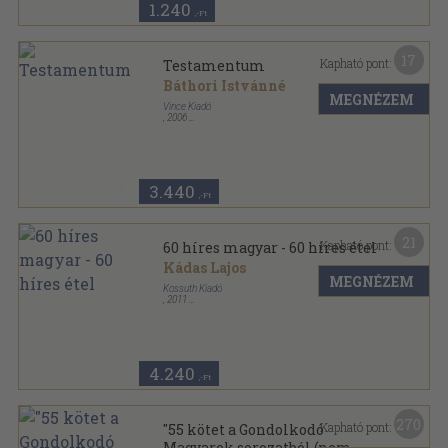
1.240
,-Ft
17
Kapható pont:
Testamentum
Báthori Istvánné
MEGNÉZEM
Vince Kiadó
,
2006
Fűzött keménykötés
,
440
oldal
3.440
,-Ft
21
Kapható pont:
60 híres magyar - 60 híres étel
Kádas Lajos
MEGNÉZEM
Kossuth Kiadó
,
2011
Fűzött kemény papírkötés
,
127
oldal
4.240
,-Ft
270
Kapható pont:
"55 kötet a Gondolkodó
Magyarok sorozatból (nem