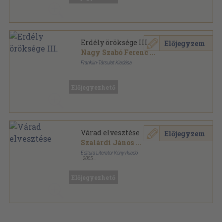
Erdély öröksége III.
Előjegyzem
Nagy Szabó Ferenc
...
Franklin-Társulat Kiadása
Könyvkötői kötés
,
194
oldal
Erdély öröksége sorozat
Előjegyezhető
Várad elvesztése
Előjegyzem
Szalárdi János
...
Editura Literator Könyvkiadó
,
2005
Ragasztott papírkötés
,
125
oldal
Előjegyezhető