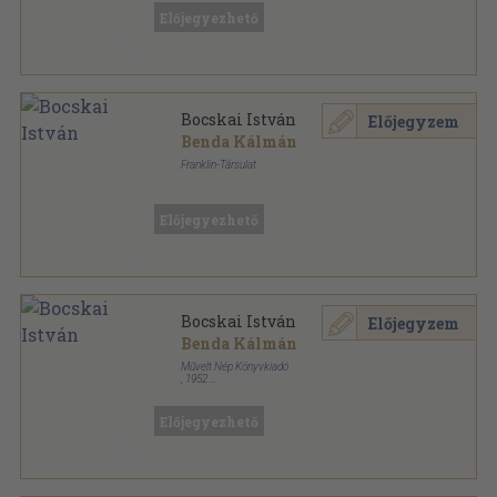
Előjegyezhető
Bocskai István
Előjegyzem
Benda Kálmán
Franklin-Társulat
Félvászon
,
241
oldal
Magyar életrajzok sorozat
Előjegyezhető
Bocskai István
Előjegyzem
Benda Kálmán
Művelt Nép Könyvkiadó
,
1952
Tűzött kötés
,
92
oldal
Magyar Történelmi Társulat sorozat
Előjegyezhető