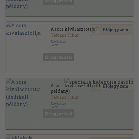
Előjegyezhető
Gondolkodó Magyarok sorozat
A sors kiválasztottja
Előjegyzem
Takács Tibor
Zrínyi Kiadó
,
2006
Fűzött keménykötés
,
255
oldal
Előjegyezhető
A sors kiválasztottja (dedikált
Előjegyzem
példány)
Takács Tibor
Zrínyi Kiadó
,
2006
Fűzött keménykötés
,
255
oldal
Előjegyezhető