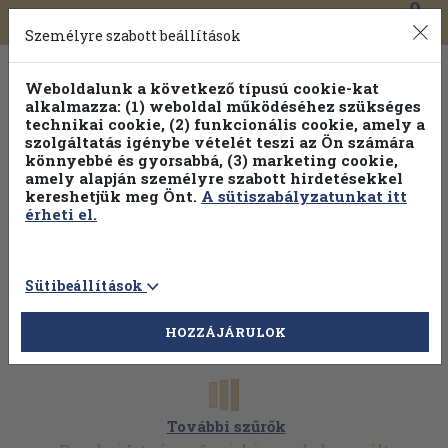
0
Toggle
Főmenü
Könyveink
navigation
Személyre szabott beállítások
Weboldalunk a következő típusú cookie-kat
alkalmazza: (1) weboldal működéséhez szükséges
technikai cookie, (2) funkcionális cookie, amely a
szolgáltatás igénybe vételét teszi az Ön számára
könnyebbé és gyorsabbá, (3) marketing cookie,
amely alapján személyre szabott hirdetésekkel
kereshetjük meg Önt.
A sütiszabályzatunkat itt
érheti el.
Sütibeállítások
HOZZÁJÁRULOK
További szűrők