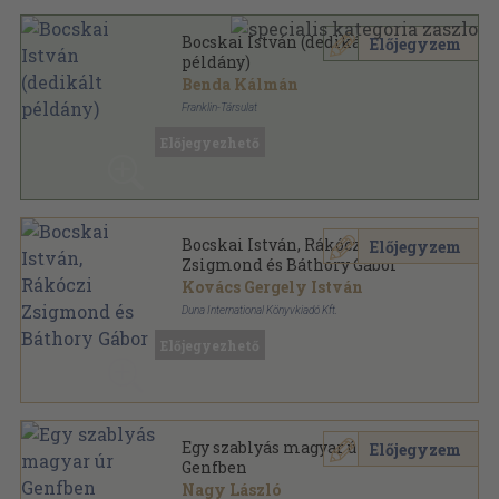
Bocskai István (dedikált
Előjegyzem
példány)
Benda Kálmán
Franklin-Társulat
Fűzött papírkötés
,
241
oldal
Előjegyezhető
Magyar életrajzok sorozat
Bocskai István, Rákóczi
Előjegyzem
Zsigmond és Báthory Gábor
Kovács Gergely István
Duna International Könyvkiadó Kft.
Varrott keménykötés
,
92
oldal
Előjegyezhető
Magyar királyok és uralkodók sorozat
Egy szablyás magyar úr
Előjegyzem
Genfben
Nagy László