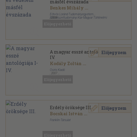
másfél évszázada
Benkes Mihály
...
Eötvös Loránd Tudományegyetem
Bölcsészettudományi Kar-Magyar Történelmi
,
2008
Társulat Tanári Tagozata
Ragasztott papírkötés
,
120
oldal
Előjegyezhető
A történelemtanári továbbképzés kiskönyvtára
sorozat
A magyar esszé antológiája I-
Előjegyzem
IV.
Kodály Zoltán
...
Osiris Kiadó
,
2007
Fűzött kemény papírkötés
,
3823
oldal
Előjegyezhető
Osiris klasszikusok sorozat
Erdély öröksége III.
Előjegyzem
Bocskai István
...
Franklin-Társulat
Fűzött kemény papírkötés
,
194
oldal
Erdély öröksége sorozat
Előjegyezhető