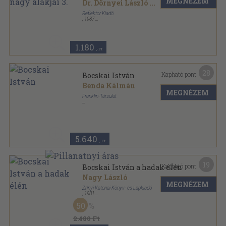
MEGNÉZEM
Dr. Dörnyei László
...
Reflektor Kiadó
,
1987
Tűzött kötés
,
32
oldal
A Magyar Történelem Nagy Alakjai sorozat
1.180
,-Ft
28
Kapható pont:
Bocskai István
Benda Kálmán
MEGNÉZEM
Franklin-Társulat
Félvászon
,
241
oldal
Magyar életrajzok sorozat
5.640
,-Ft
19
Kapható pont:
Bocskai István a hadak élén
Nagy László
MEGNÉZEM
Zrínyi Katonai Könyv- és Lapkiadó
,
1981
Fűzött kemény papírkötés
,
253
oldal
50
2.480 Ft