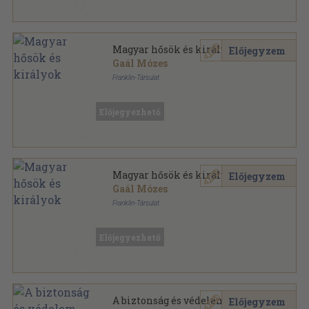
Magyar hősök és királyok
Előjegyzem
Gaál Mózes
Franklin-Társulat
Félvászon
,
322
oldal
Előjegyezhető
Magyar hősök és királyok
Előjegyzem
Gaál Mózes
Franklin-Társulat
Könyvkötői vászonkötés
,
322
oldal
Előjegyezhető
A biztonság és védelem
Előjegyzem