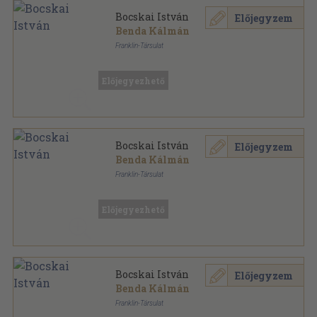
Bocskai István
Előjegyzem
Benda Kálmán
Franklin-Társulat
Könyvkötői kötés
,
241
oldal
Magyar életrajzok sorozat
Előjegyezhető
Bocskai István
Előjegyzem
Benda Kálmán
Franklin-Társulat
Fűzött papírkötés
,
241
oldal
Magyar életrajzok sorozat
Előjegyezhető
Bocskai István
Előjegyzem
Benda Kálmán
Franklin-Társulat