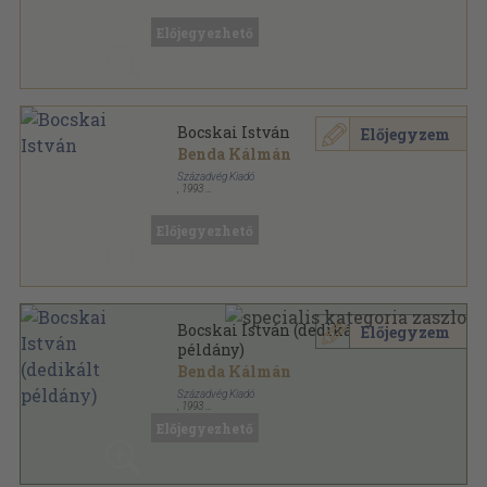
Félvászon
,
241
oldal
Magyar életrajzok sorozat
Előjegyezhető
Bocskai István
Előjegyzem
Benda Kálmán
Századvég Kiadó
,
1993
Ragasztott papírkötés
,
211
oldal
Századvég biográfiák sorozat
Előjegyezhető
Bocskai István (dedikált
Előjegyzem
példány)
Benda Kálmán
Századvég Kiadó
,
1993
Ragasztott papírkötés
,
211
oldal
Előjegyezhető
Századvég biográfiák sorozat