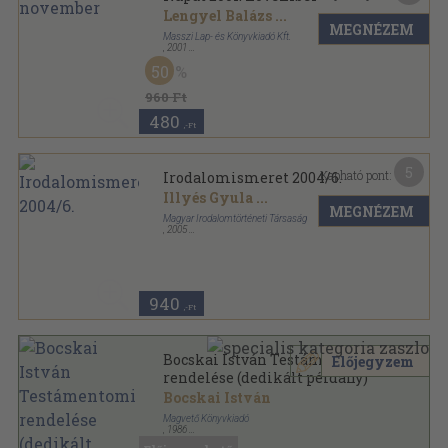
Lengyel Balázs
...
MEGNÉZEM
Masszi Lap- és Könyvkiadó Kft.
,
2001
Ragasztott papírkötés
,
96
oldal
50
Napút sorozat
960 Ft
480
,-Ft
5
Kapható pont:
Irodalomismeret 2004/6.
Illyés Gyula
...
MEGNÉZEM
Magyar Irodalomtörténeti Társaság
,
2005
Ragasztott papírkötés
,
136
oldal
Irodalomismeret sorozat
940
,-Ft
Bocskai István Testámentomi
Előjegyzem
rendelése (dedikált példány)
Bocskai István
Magvető Könyvkiadó
,
1986
Ragasztott papírkötés
,
41
oldal