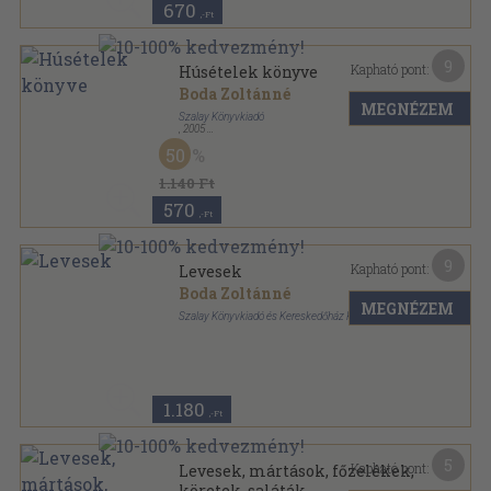
670
,-Ft
9
Kapható pont:
Húsételek könyve
Boda Zoltánné
MEGNÉZEM
Szalay Könyvkiadó
,
2005
Ragasztott papírkötés
,
160
oldal
50
Konyhatündérek könyvtára sorozat
1.140 Ft
570
,-Ft
9
Kapható pont:
Levesek
Boda Zoltánné
MEGNÉZEM
Szalay Könyvkiadó és Kereskedőház Kft.
Tűzött kötés
,
48
oldal
1.180
,-Ft
5
Kapható pont:
Levesek, mártások, főzelékek,
köretek, saláták