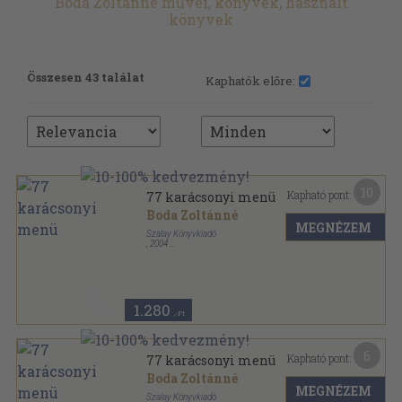
Boda Zoltánné művei, könyvek, használt
könyvek
Összesen 43 találat
Kaphatók előre:
10
Kapható pont:
77 karácsonyi menü
Boda Zoltánné
MEGNÉZEM
Szalay Könyvkiadó
,
2004
Ragasztott papírkötés
,
118
oldal
Szalay könyvek sorozat
1.280
,-Ft
6
Kapható pont:
77 karácsonyi menü
Boda Zoltánné
MEGNÉZEM
Szalay Könyvkiadó