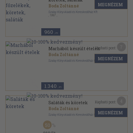
MEGNÉZEM
Boda Zoltánné
Szalay Könyvkiadó és Kereskedőház Kft.
,
1997
Ragasztott papírkötés
,
127
oldal
Szalay könyvek sorozat
960
,-Ft
7
Kapható pont:
Marhából készült ételek
Boda Zoltánné
MEGNÉZEM
Szalay Könyvkiadó és Kereskedőház Kft.
Tűzött kötés
,
48
oldal
Szalay könyvek sorozat
1.340
,-Ft
4
Kapható pont:
Saláták és köretek
Boda Zoltánné
MEGNÉZEM
Szalay Könyvkiadó és Kereskedőház Kft.
Tűzött kötés
,
48
oldal
50
Szalay könyvek sorozat
960 Ft