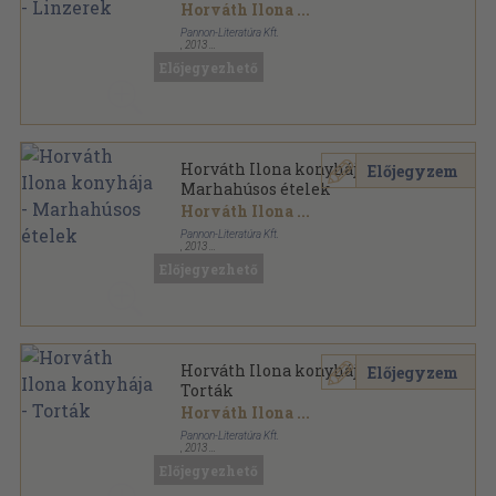
Horváth Ilona
...
Pannon-Literatúra Kft.
,
2013
Ragasztott papírkötés
,
79
oldal
Előjegyezhető
Horváth Ilona életmű sorozat
Horváth Ilona konyhája -
Előjegyzem
Marhahúsos ételek
Horváth Ilona
...
Pannon-Literatúra Kft.
,
2013
Ragasztott papírkötés
,
79
oldal
Előjegyezhető
Horváth Ilona életmű sorozat
Horváth Ilona konyhája -
Előjegyzem
Torták
Horváth Ilona
...
Pannon-Literatúra Kft.
,
2013
Ragasztott papírkötés
,
79
oldal
Előjegyezhető
Horváth Ilona életmű sorozat