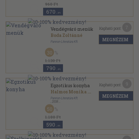
960 Ft
670
,-Ft
7
Kapható pont:
Vendégváró menük
Boda Zoltánné
MEGNÉZEM
Pannon-Literatúra Kft.
Tűzött kötés
,
48
oldal
30
Kiskukta-sorozat sorozat
1.130 Ft
790
,-Ft
9
Kapható pont:
Egzotikus konyha
Halmos Monika
...
MEGNÉZEM
Pannon-Literatúra Kft.
,
2008
Fűzött keménykötés
,
91
oldal
50
Mesteri ízek mindenkinek sorozat
1.180 Ft
590
,-Ft