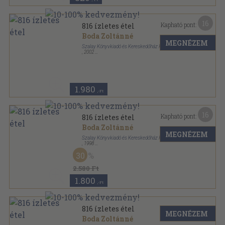
16
Kapható pont:
816 ízletes étel
Boda Zoltánné
MEGNÉZEM
Szalay Könyvkiadó és Kereskedőház Kft.
,
2002
Ragasztott papírkötés
,
440
oldal
Szalay könyvek sorozat
1.980
,-Ft
16
Kapható pont:
816 ízletes étel
Boda Zoltánné
MEGNÉZEM
Szalay Könyvkiadó és Kereskedőház Kft.
,
1998
Ragasztott papírkötés
,
440
oldal
30
Szalay könyvek sorozat
2.580 Ft
1.800
,-Ft
816 ízletes étel
MEGNÉZEM
Boda Zoltánné