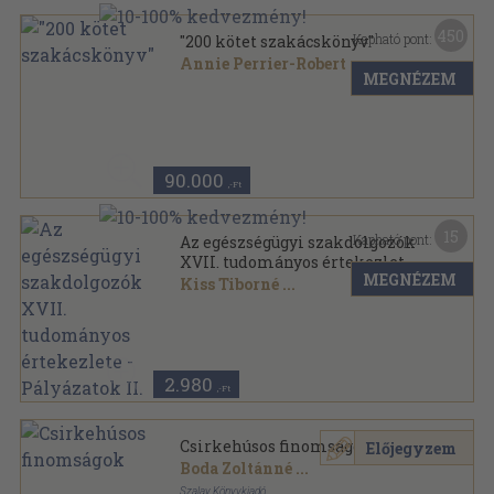
450
Kapható pont:
"200 kötet szakácskönyv"
Annie Perrier-Robert
...
MEGNÉZEM
Vegyes
,
18280
oldal
90.000
,-Ft
15
Kapható pont:
Az egészségügyi szakdolgozók
XVII. tudományos értekezlete
MEGNÉZEM
- Pályázatok II.
Kiss Tiborné
...
Tűzött kötés
,
337
oldal
2.980
,-Ft
Csirkehúsos finomságok
Előjegyzem
Boda Zoltánné
...
Szalay Könyvkiadó