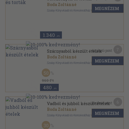
Boda Zoltánné
MEGNÉZEM
Szalay Könyvkiadó és Kereskedőház Kft.
Tűzött kötés
,
48
oldal
Szalay könyvek sorozat
1.340
,-Ft
7
Kapható pont:
Szárnyasból készült ételek
Boda Zoltánné
MEGNÉZEM
Szalay Könyvkiadó és Kereskedőház Kft.
Tűzött kötés
,
48
oldal
50
Szalay könyvek sorozat
960 Ft
480
,-Ft
6
Kapható pont:
Vadból és juhból készült ételek
Boda Zoltánné
MEGNÉZEM
Szalay Könyvkiadó és Kereskedőház Kft.
Tűzött kötés
,
48
oldal
30
Szalay könyvek sorozat