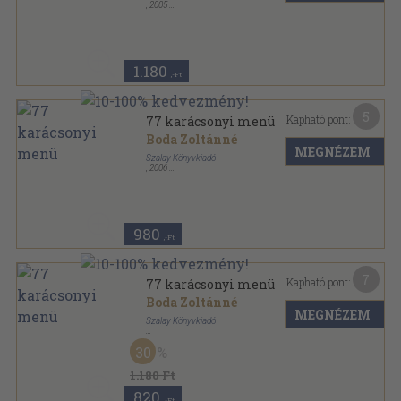
,
2005
Ragasztott papírkötés
,
118
oldal
Szalay könyvek sorozat
1.180
,-Ft
5
Kapható pont:
77 karácsonyi menü
Boda Zoltánné
MEGNÉZEM
Szalay Könyvkiadó
,
2006
Ragasztott papírkötés
,
118
oldal
Szalay könyvek sorozat
980
,-Ft
7
Kapható pont:
77 karácsonyi menü
Boda Zoltánné
MEGNÉZEM
Szalay Könyvkiadó
Ragasztott papírkötés
,
120
oldal
30
Szalay könyvek sorozat
1.180 Ft
820
,-Ft