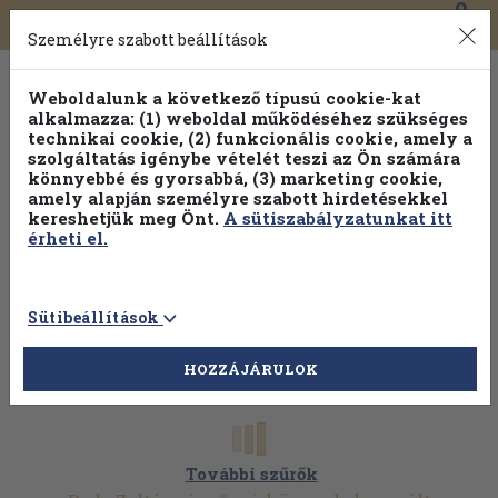
0
Toggle
Főmenü
Könyveink
navigation
Személyre szabott beállítások
Weboldalunk a következő típusú cookie-kat
alkalmazza: (1) weboldal működéséhez szükséges
technikai cookie, (2) funkcionális cookie, amely a
szolgáltatás igénybe vételét teszi az Ön számára
könnyebbé és gyorsabbá, (3) marketing cookie,
Válogasson több mint 1.000.000 kiadványunk közül
10-
amely alapján személyre szabott hirdetésekkel
100% kedvezménnyel!
kereshetjük meg Önt.
A sütiszabályzatunkat itt
érheti el.
Sütibeállítások
HOZZÁJÁRULOK
További szűrők