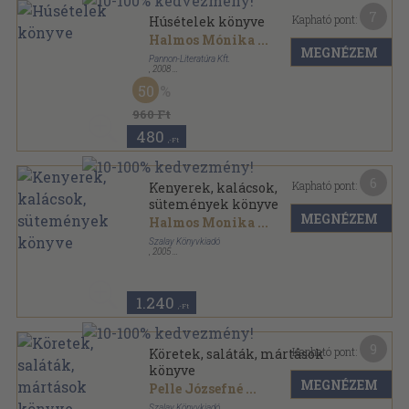
7
Kapható pont:
Húsételek könyve
Halmos Mónika
...
MEGNÉZEM
Pannon-Literatúra Kft.
,
2008
Fűzött kemény papírkötés
,
95
oldal
50
Mesteri ízek mindenkinek sorozat
960 Ft
480
,-Ft
6
Kapható pont:
Kenyerek, kalácsok,
sütemények könyve
MEGNÉZEM
Halmos Monika
...
Szalay Könyvkiadó
,
2005
Ragasztott papírkötés
,
144
oldal
Konyhatündérek könyvtára sorozat
1.240
,-Ft
9
Kapható pont:
Köretek, saláták, mártások
könyve
MEGNÉZEM
Pelle Józsefné
...
Szalay Könyvkiadó