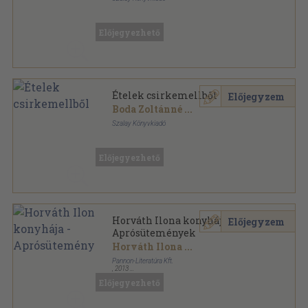
Tűzött kötés
,
15
oldal
Természetesen UNI sorozat
Előjegyezhető
Ételek csirkemellből
Előjegyzem
Boda Zoltánné
...
Szalay Könyvkiadó
Tűzött kötés
,
15
oldal
Természetesen UNI sorozat
Előjegyezhető
Horváth Ilona konyhája -
Előjegyzem
Aprósütemények
Horváth Ilona
...
Pannon-Literatúra Kft.
,
2013
Ragasztott papírkötés
,
79
oldal
Előjegyezhető
Horváth Ilona életmű sorozat