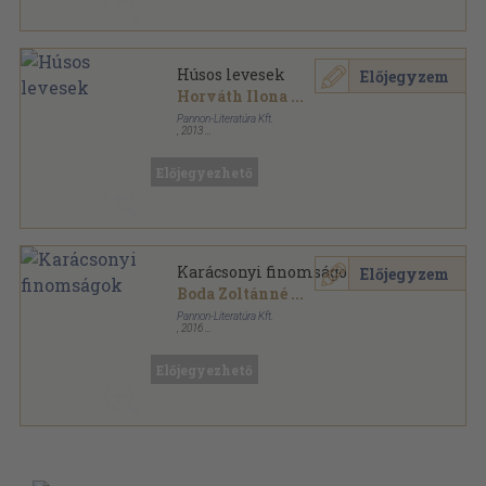
Húsos levesek
Előjegyzem
Horváth Ilona
...
Pannon-Literatúra Kft.
,
2013
Ragasztott papírkötés
,
79
oldal
Horváth Ilona életmű sorozat
Előjegyezhető
Karácsonyi finomságok
Előjegyzem
Boda Zoltánné
...
Pannon-Literatúra Kft.
,
2016
Fűzött kemény papírkötés
,
63
oldal
Előjegyezhető