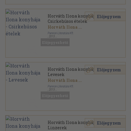
Horváth Ilona konyhája -
Előjegyzem
Csirkehúsos ételek
Horváth Ilona
...
Pannon-Literatúra Kft.
,
2013
Ragasztott papírkötés
,
79
oldal
Előjegyezhető
Horváth Ilona életmű sorozat
Horváth Ilona konyhája -
Előjegyzem
Levesek
Horváth Ilona
...
Pannon-Literatúra Kft.
,
2013
Ragasztott papírkötés
,
79
oldal
Előjegyezhető
Horváth Ilona életmű sorozat
Horváth Ilona konyhája -
Előjegyzem
Linzerek