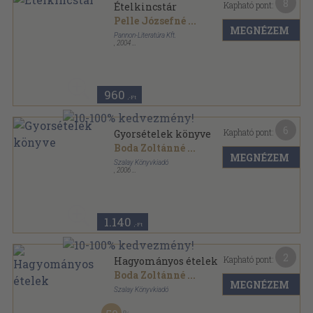
8
Kapható pont:
Ételkincstár
Pelle Józsefné
...
MEGNÉZEM
Pannon-Literatúra Kft.
,
2004
Ragasztott papírkötés
,
399
oldal
960
,-Ft
6
Kapható pont:
Gyorsételek könyve
Boda Zoltánné
...
MEGNÉZEM
Szalay Könyvkiadó
,
2006
Ragasztott papírkötés
,
160
oldal
Konyhatündérek könyvtára sorozat
1.140
,-Ft
2
Kapható pont:
Hagyományos ételek
Boda Zoltánné
...
MEGNÉZEM
Szalay Könyvkiadó
Tűzött kötés
,
16
oldal
Természetesen UNI sorozat