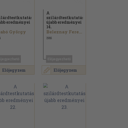
A
ilárdtestkutatás
szilárdtestkutatás
abb eredményei
újabb eredményei
.
14.
zabó György
Beleznay Ferenc...
4
1985
őjegyezhető
Előjegyezhető
Előjegyzem
Előjegyzem