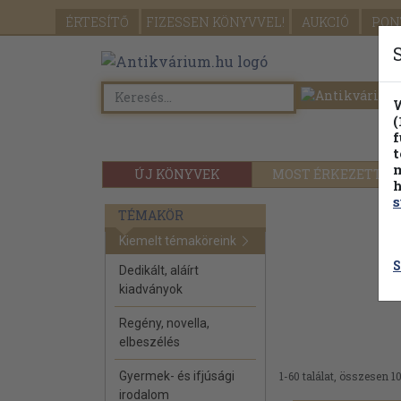
ÉRTESÍTŐ
FIZESSEN
KÖNYVVEL!
AUKCIÓ
PON
W
(
f
t
m
ÚJ KÖNYVEK
MOST ÉRKEZETT
h
s
TÉMAKÖR
Kiemelt témaköreink
S
Dedikált, aláírt
kiadványok
Regény, novella,
elbeszélés
Gyermek- és ifjúsági
1-60 találat, összesen 1
irodalom