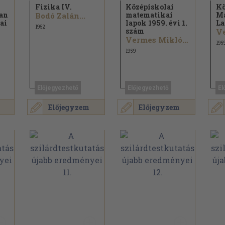
Fizika IV.
Középiskolai
Kö
ban
matematikai
Ma
Bodó Zalán...
kai
lapok 1959. évi 1.
La
1952
szám
Vermes Miklós...
195
1959
Előjegyezhető
Előjegyezhető
El
Előjegyzem
Előjegyzem