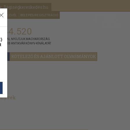
k: Régiségkereskedés.hu
A kosaram
HÍRLEVÉL
BELÉPÉS/REGISZTRÁCIÓ
MÉG
0
5000
Ft
144.520
)
ÁNNYAL NYÚJTJUK MAGYARORSZÁG
t
GYOBB ANTIKVÁR KÖNYV-KÍNÁLATÁT
YOK
KÖTELEZŐ ÉS AJÁNLOTT OLVASMÁNYOK
könyvek