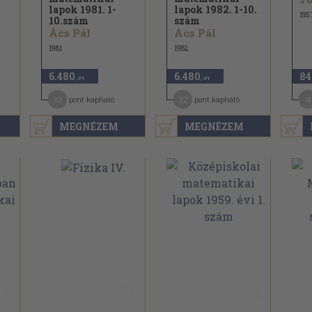
lapok 1981. 1-
lapok 1982. 1-10.
195
10.szám
szám
Ács Pál
Ács Pál
1981
1982
6.480
6.480
84
,-Ft
,-Ft
32
32
4
pont kapható
pont kapható
MEGNÉZEM
MEGNÉZEM