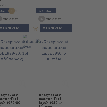
2
0 Ft
50
0
6.480
,-Ft
,-Ft
32
pont kapható
pont kapható
MEGNÉZEM
MEGNÉZEM
zépiskolai
Középiskolai
tematikai
matematikai
pok 1979-80.
lapok 1980. 1-
l...
10.szám