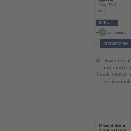
Ács Pál
1975
840
,-Ft
4
pont kapható
MEGNÉZEM
Középiskolai
matematikai