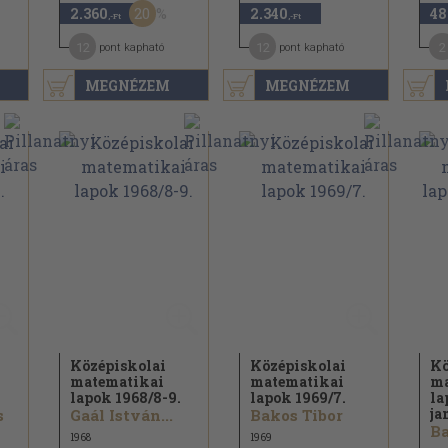
20
2.360
2.340
48
,-Ft
,-Ft
12
12
2
pont kapható
pont kapható
MEGNÉZEM
MEGNÉZEM
Középiskolai
Középiskolai
Kö
matematikai
matematikai
ma
lapok 1968/
8-9.
lapok 1969/
7.
la
ja
s
Gaál István...
Bakos Tibor
Ba
1968
1969