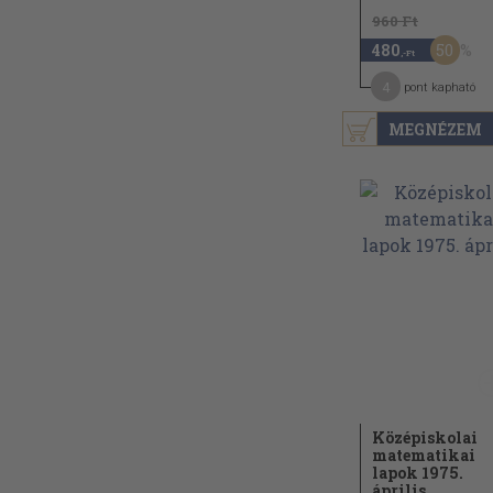
960 Ft
50
480
,-Ft
4
pont kapható
MEGNÉZEM
Középiskolai
matematikai
lapok 1975.
április