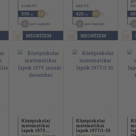
197
1.180 Ft
840 Ft
96
50
50
590
420
48
,-Ft
,-Ft
3
2
2
pont kapható
pont kapható
MEGNÉZEM
MEGNÉZEM
Középiskolai
Középiskolai
Kö
matematikai
matematikai
ma
lapok 1975....
lapok 1977/
1-10.
la
(fé
Surányi János...
Major János...