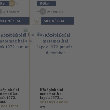
50
0
840
,-Ft
,-Ft
4
pont kapható
pont kapható
MEGNÉZEM
MEGNÉZEM
zépiskolai
Középiskolai
tematikai
matematikai
pok 1972.
lapok 1972....
nuár
Surányi János...
kos Tibor
1972