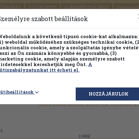
TÁRUHÁZ
ELŐJEGYZÉS
AJÁNDÉKUTALVÁNY
Partnerün
SZÁLLÍTÁS
SEGÍTSÉG
Személyre szabott beállítások
1.
Részletes kereső
Témaköri fa
eboldalunk a következő típusú cookie-kat alkalmazza:
1) weboldal működéséhez szükséges technikai cookie, (2
KIADV
unkcionális cookie, amely a szolgáltatás igénybe vételé
LEGNA
eszi az Ön számára könnyebbé és gyorsabbá, (3)
arketing cookie, amely alapján személyre szabott
PILLANATNYI ÁRAINK
FENNTARTHATÓ OLVASMÁN
irdetésekkel kereshetjük meg Önt.
A
ütiszabályzatunkat itt érheti el.
ütibeállítások
HOZZÁJÁRULOK
Bodó Zalán művei, könyvek, használt 
02.
2 oldal