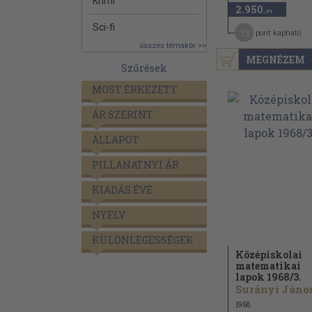
Krimi
2.950
,-Ft
Sci-fi
15
pont kapható
összes témakör >>
MEGNÉZEM
Szűrések
MOST ÉRKEZETT
ÁR SZERINT
ÁLLAPOT
PILLANATNYI ÁR
KIADÁS ÉVE
NYELV
KÜLÖNLEGESSÉGEK
Középiskolai
matematikai
lapok 1968/
3.
Surányi Jáno
1968