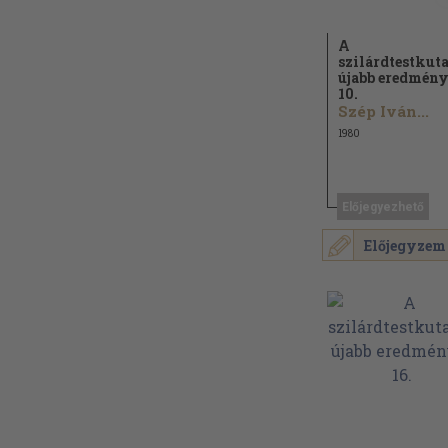
A
szilárdtestkuta
újabb eredmény
10.
Szép Iván...
1980
Előjegyezhető
Előjegyzem