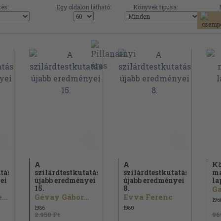
és:
Egy oldalon látható:
Könyvek típusa:
A
A
Kö
tás
szilárdtestkutatás
szilárdtestkutatás
ma
ei
újabb eredményei
újabb eredményei
la
15.
8.
Ga
Beleznay Ferenc...
Gévay Gábor...
Evva Ferenc
196
1986
1980
2.950 Ft
96