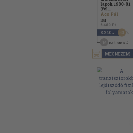
lapok 1980-81.
(fél...
Ács Pál
1981
6.480 Ft
50
3.240
,-Ft
16
pont kapható
MEGNÉZEM