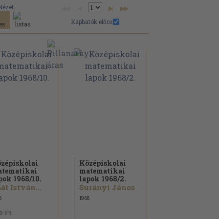
Nézet:
Kaphatók előre:
zépiskolai
Középiskolai
tematikai
matematikai
pok 1968/
10.
lapok 1968/
2.
ál István...
Surányi János
8
1968
0 Ft