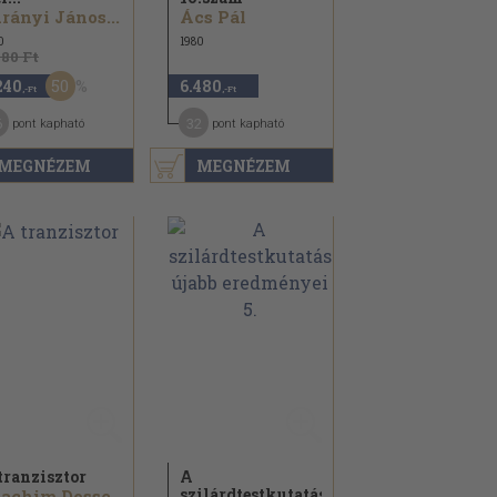
rányi János...
Ács Pál
0
1980
480 Ft
50
240
6.480
,-Ft
,-Ft
6
32
pont kapható
pont kapható
MEGNÉZEM
MEGNÉZEM
tranzisztor
A
szilárdtestkutatás
oachim Dosse