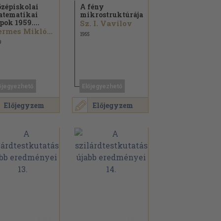
zépiskolai
A fény
tematikai
mikrostruktúrája
pok 1959....
Sz. I. Vavilov
Vermes Miklós...
1955
9
őjegyezhető
Előjegyezhető
Előjegyzem
Előjegyzem