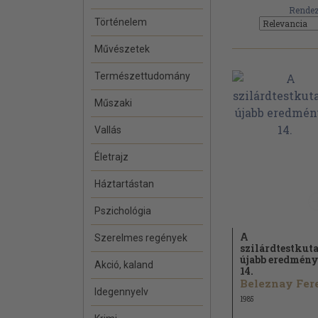
Rendez
Történelem
Művészetek
Természettudomány
Műszaki
Vallás
Életrajz
Háztartástan
Pszichológia
A
Szerelmes regények
szilárdtestkuta
újabb eredmény
Akció, kaland
14.
Idegennyelv
1985