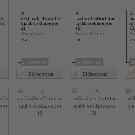
A
A
A
tás
szilárdtestkutatás
szilárdtestkutatás
sz
ei
újabb eredményei
újabb eredményei
új
11.
12.
13
Szép Iván...
Evva Ferenc
S
1981
1983
198
Előjegyezhető
Előjegyezhető
El
Előjegyzem
Előjegyzem