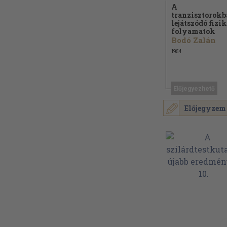
A
tranzisztorok
lejátszódó fizi
folyamatok
Bodó Zalán
1954
Előjegyezhető
Előjegyzem