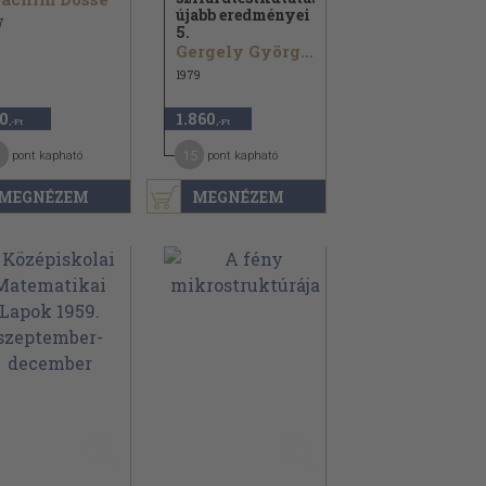
újabb eredményei
7
5.
Gergely György...
1979
0
1.860
,-Ft
,-Ft
15
pont kapható
pont kapható
MEGNÉZEM
MEGNÉZEM