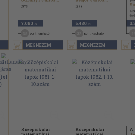
Su
1975
1977
198
6.
7.080
6.480
3.
,-Ft
,-Ft
35
32
1
pont kapható
pont kapható
MEGNÉZEM
MEGNÉZEM
Középiskolai
Középiskolai
A 
matematikai
matematikai
J