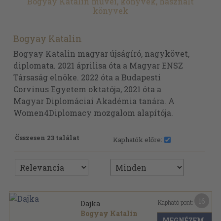
Bogyay Katalin művei, könyvek, használt
könyvek
Bogyay Katalin
Bogyay Katalin magyar újságíró, nagykövet,
diplomata. 2021 áprilisa óta a Magyar ENSZ
Társaság elnöke. 2022 óta a Budapesti
Corvinus Egyetem oktatója, 2021 óta a
Magyar Diplomáciai Akadémia tanára. A
Women4Diplomacy mozgalom alapítója.
Összesen 23 találat
Kaphatók előre:
16
Kapható pont:
Dajka
Bogyay Katalin
MEGNÉZEM