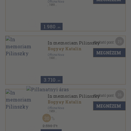
Officina Nova
,
1989
Vászon
,
78
oldal
1.980
,-Ft
19
Kapható pont:
In memoriam Pilinszky
Bogyay Katalin
MEGNÉZEM
Officina Nova
,
1990
Vászon
,
136
oldal
3.710
,-Ft
16
Kapható pont:
In memoriam Pilinszky
Bogyay Katalin
MEGNÉZEM
Officina Nova
,
1989
Vászon
,
136
oldal
30
2.590 Ft