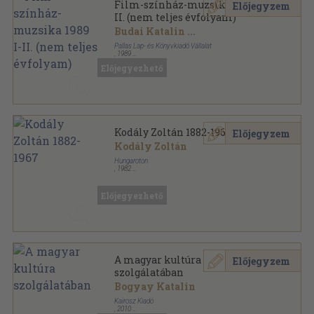
Film-színház-muzsika 1989 I-
Előjegyzem
II. (nem teljes évfolyam)
Budai Katalin
...
Pallas Lap- és Könyvkiadó Vállalat
,
1989
Könyvkötői kötés
,
1530
oldal
Előjegyezhető
Film-Színház-Muzsika sorozat
Kodály Zoltán 1882-1967
Előjegyzem
Kodály Zoltán
Hungaroton
,
1982
Tűzött kötés
,
45
oldal
Előjegyezhető
A magyar kultúra
Előjegyzem
szolgálatában
Bogyay Katalin
Kairosz Kiadó
,
2010