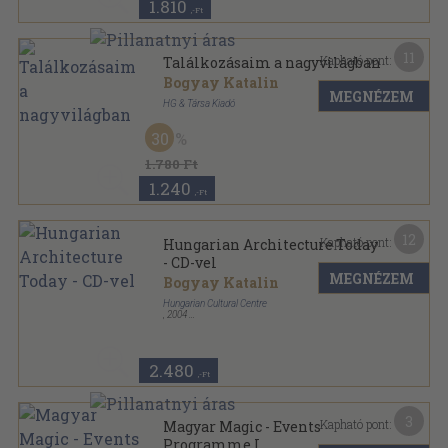
1.810
,-Ft
11
Kapható pont:
Találkozásaim a nagyvilágban
Bogyay Katalin
MEGNÉZEM
HG & Társa Kiadó
Ragasztott papírkötés
,
191
oldal
30
1.780 Ft
1.240
,-Ft
12
Kapható pont:
Hungarian Architecture Today
- CD-vel
MEGNÉZEM
Bogyay Katalin
Hungarian Cultural Centre
,
2004
Ragasztott papírkötés
,
48
oldal
2.480
,-Ft
3
Kapható pont:
Magyar Magic - Events
Programme I