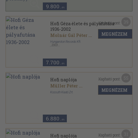
9.800
,-Ft
39
Kapható pont:
Hofi Géza élete és pályafutása
1936-2002
MEGNÉZEM
Molnár Gál Péter
...
Hungaroton Records Kft.
,
2003
Fűzött kemény papírkötés
,
347
oldal
7.700
,-Ft
55
Kapható pont:
Hofi naplója
Müller Péter
...
MEGNÉZEM
Kossuth Kiadó Zrt.
Fűzött kemény papírkötés
,
239
oldal
6.880
,-Ft
31
Kapható pont:
Hofi naplója