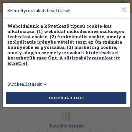
0
Toggle
Főmenü
Könyveink
navigation
Személyre szabott beállítások
Weboldalunk a következő típusú cookie-kat
alkalmazza: (1) weboldal működéséhez szükséges
technikai cookie, (2) funkcionális cookie, amely a
szolgáltatás igénybe vételét teszi az Ön számára
könnyebbé és gyorsabbá, (3) marketing cookie,
Válogasson több mint 30 000 kötet közül
amely alapján személyre szabott hirdetésekkel
Hobbi témakörökben
20% kedvezménnyel!
kereshetjük meg Önt.
A sütiszabályzatunkat itt
érheti el.
Sütibeállítások
HOZZÁJÁRULOK
További szűrők