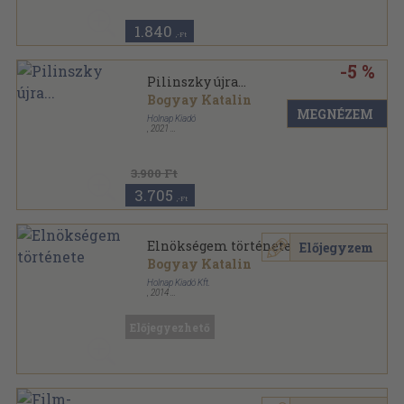
1.840
,-Ft
-5 %
Pilinszky újra...
Bogyay Katalin
MEGNÉZEM
Holnap Kiadó
,
2021
Kartonált
,
188
oldal
3.900 Ft
3.705
,-Ft
Elnökségem története
Előjegyzem
Bogyay Katalin
Holnap Kiadó Kft.
,
2014
Ragasztott papírkötés
,
234
oldal
Előjegyezhető