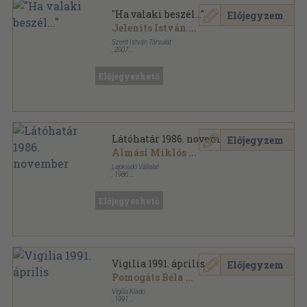
"Ha valaki beszél..."
Előjegyzem
Jelenits István
...
Szent István Társulat
,
2007
Fűzött kemény papírkötés
,
386
oldal
Előjegyezhető
Látóhatár 1986. november
Előjegyzem
Almási Miklós
...
Lapkiadó Vállalat
,
1986
Ragasztott papírkötés
,
239
oldal
Látóhatár sorozat
Előjegyezhető
Vigilia 1991. április
Előjegyzem
Pomogáts Béla
...
Vigilia Kiadó
,
1991
Ragasztott papírkötés
,
79
oldal