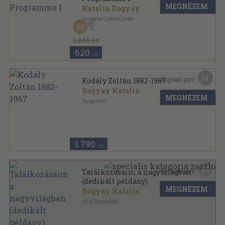
MEGNÉZEM
Katalin Bogyay
Hungarian Cultural Center
,
2003
50
Ragasztott papírkötés
,
88
oldal
1.240 Ft
620
,-Ft
14
Kapható pont:
Kodály Zoltán 1882-1967
Bogyay Katalin
MEGNÉZEM
Hungaroton
Tűzött kötés
,
52
oldal
1.790
,-Ft
49
Kapható pont:
Találkozásaim a nagyvilágban
(dedikált példány)
MEGNÉZEM
Bogyay Katalin
HG & Társa Kiadó
Ragasztott papírkötés
,
191
oldal