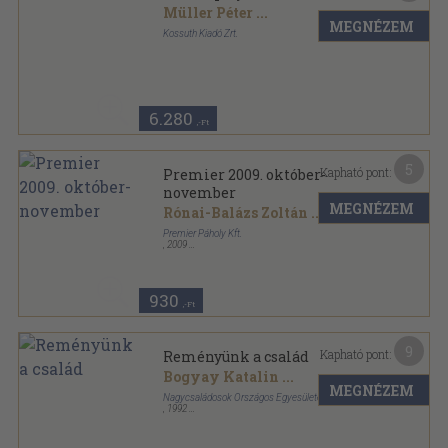
Müller Péter
...
MEGNÉZEM
Kossuth Kiadó Zrt.
Fűzött kemény papírkötés
,
239
oldal
6.280
,-Ft
5
Kapható pont:
Premier 2009. október-
november
MEGNÉZEM
Rónai-Balázs Zoltán
...
Premier Páholy Kft.
,
2009
Ragasztott papírkötés
,
107
oldal
Premier sorozat
930
,-Ft
9
Kapható pont:
Reményünk a család
Bogyay Katalin
...
MEGNÉZEM
Nagycsaládosok Országos Egyesülete
,
1992
Tűzött kötés
,
173
oldal