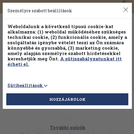
0
Toggle
Főmenü
Könyveink
navigation
Személyre szabott beállítások
Weboldalunk a következő típusú cookie-kat
alkalmazza: (1) weboldal működéséhez szükséges
technikai cookie, (2) funkcionális cookie, amely a
szolgáltatás igénybe vételét teszi az Ön számára
könnyebbé és gyorsabbá, (3) marketing cookie,
Válogasson több mint 30 000 kötet közül
amely alapján személyre szabott hirdetésekkel
Hobbi témakörökben
20% kedvezménnyel!
kereshetjük meg Önt.
A sütiszabályzatunkat itt
érheti el.
Sütibeállítások
HOZZÁJÁRULOK
További szűrők