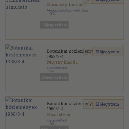
Koronczy Imréné
...
Mezőgazdasági Könyvkiadó Vállalat
,
1969
Könyvkötői kötés
,
189
oldal
Előjegyezhető
Botanikai közlemények
Előjegyzem
1958/3-4.
Migray Emőd
...
Akadémiai Kiadó
,
1958
Ragasztott papírkötés
,
160
oldal
Előjegyezhető
Botanikai közlemények sorozat
Botanikai közlemények
Előjegyzem
1960/3-4.
Kiss István
...
Akadémiai Kiadó
,
1960
Ragasztott papírkötés
,
180
oldal