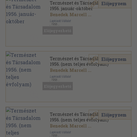
Természet és Társadalom
Előjegyzem
1956. január-október
Benedek Marcell
...
Lapkiadó Vállalat
,
1956
Tűzött kötés
,
640
oldal
Előjegyezhető
Természet és Társadalom sorozat
Természet és Társadalom
Előjegyzem
1956. (nem teljes évfolyam)
Benedek Marcell
...
Lapkiadó Vállalat
,
1956
Könyvkötői kötés
,
576
oldal
Előjegyezhető
Természet és Társadalom sorozat
Természet és Társadalom
Előjegyzem
1956. (nem teljes évfolyam)
Benedek Marcell
...
Lapkiadó Vállalat
,
1956