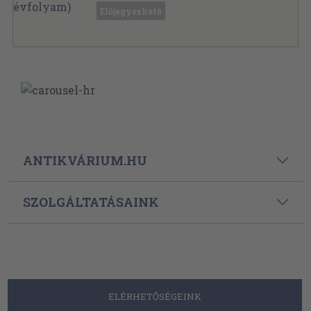
Tűzött kötés
,
640
oldal
Előjegyezhető
Természet és Társadalom sorozat
ANTIKVÁRIUM.HU
SZOLGÁLTATÁSAINK
ELÉRHETŐSÉGEINK