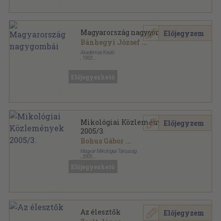
Magyarország nagygombái
Előjegyzem
Bánhegyi József
...
Akadémiai Kiadó
,
1953
Fűzött keménykötés
,
368
oldal
Magyarország virágtalan növényeinek határozó
kézikönyve sorozat
Előjegyezhető
Mikológiai Közlemények
Előjegyzem
2005/3.
Bohus Gábor
...
Magyar Mikológiai Társaság
,
2005
Ragasztott papírkötés
,
175
oldal
Előjegyezhető
Mikológiai Közlemények sorozat
Az élesztők
Előjegyzem