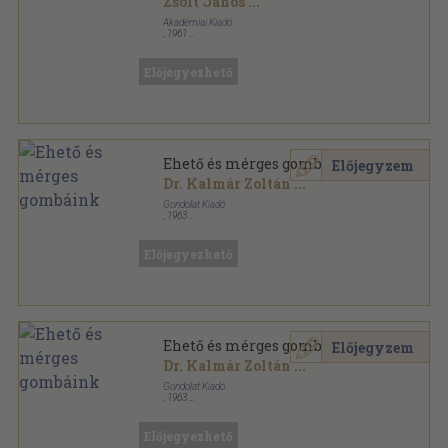
Zsolt János
...
Akadémiai Kiadó
,
1961
Fűzött papírkötés
,
133
oldal
Magyarország kultúrflórája sorozat
Előjegyezhető
Ehető és mérges gombáink
Előjegyzem
Dr. Kalmár Zoltán
...
Gondolat Kiadó
,
1963
Fűzött keménykötés
,
286
oldal
Előjegyezhető
Ehető és mérges gombáink
Előjegyzem
Dr. Kalmár Zoltán
...
Gondolat Kiadó
,
1963
Fűzött keménykötés
,
286
oldal
Előjegyezhető