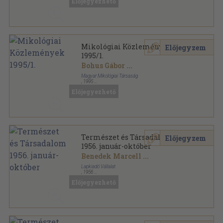
Előjegyezhető
Botanikai közlemények sorozat
Mikológiai Közlemények
Előjegyzem
1995/1.
Bohus Gábor
...
Magyar Mikológiai Társaság
,
1995
Ragasztott papírkötés
,
84
oldal
Előjegyezhető
Mikológiai Közlemények sorozat
Természet és Társadalom
Előjegyzem
1956. január-október
Benedek Marcell
...
Lapkiadó Vállalat
,
1956
Könyvkötői kötés
,
640
oldal
Előjegyezhető
Természet és Társadalom sorozat