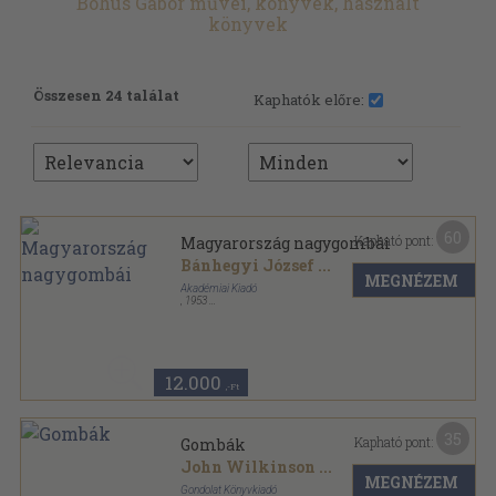
Bohus Gábor művei, könyvek, használt
könyvek
Összesen 24 találat
Kaphatók előre:
60
Kapható pont:
Magyarország nagygombái
Bánhegyi József
...
MEGNÉZEM
Akadémiai Kiadó
,
1953
Félvászon
,
368
oldal
Magyarország virágtalan növényeinek határozó
kézikönyve sorozat
12.000
,-Ft
35
Kapható pont:
Gombák
John Wilkinson
...
MEGNÉZEM
Gondolat Könyvkiadó