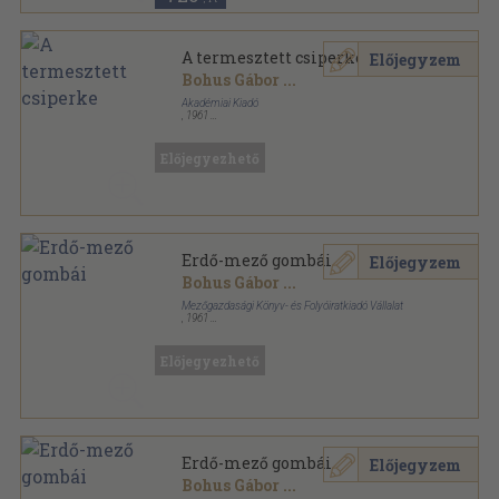
A termesztett csiperke
Előjegyzem
Bohus Gábor
...
Akadémiai Kiadó
,
1961
Ragasztott papírkötés
,
162
oldal
Magyarország kultúrflórája sorozat
Előjegyezhető
Erdő-mező gombái
Előjegyzem
Bohus Gábor
...
Mezőgazdasági Könyv- és Folyóiratkiadó Vállalat
,
1961
Könyvkötői kötés
,
223
oldal
Előjegyezhető
Erdő-mező gombái
Előjegyzem
Bohus Gábor
...