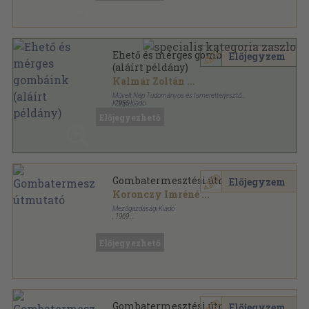
Ehető és mérges gombáink
Előjegyzem
(aláírt példány)
Kalmár Zoltán
...
Művelt Nép Tudományos és Ismeretterjesztő
Könyvkiadó
,
1955
Félvászon
,
236
oldal
Előjegyezhető
Gombatermesztési útmutató
Előjegyzem
Koronczy Imréné
...
Mezőgazdasági Kiadó
,
1969
Könyvkötői papírkötés
,
189
oldal
Előjegyezhető
Gombatermesztési útmutató
Előjegyzem