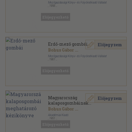
Mezőgazdasági Könyv- és Folyóiratkiadó Vállalat
,
1956
Félvászon
,
181
oldal
Előjegyezhető
Erdő-mező gombái
Előjegyzem
Bohus Gábor
...
Mezőgazdasági Könyv- és Folyóiratkiadó Vállalat
,
1961
Vászon
,
223
oldal
Előjegyezhető
Magyarország
Előjegyzem
kalaposgombáinak
meghatározó kézikönyve
Bohus Gábor
...
Akadémiai Kiadó
,
1951
Fűzött keménykötés
,
512
oldal
Előjegyezhető