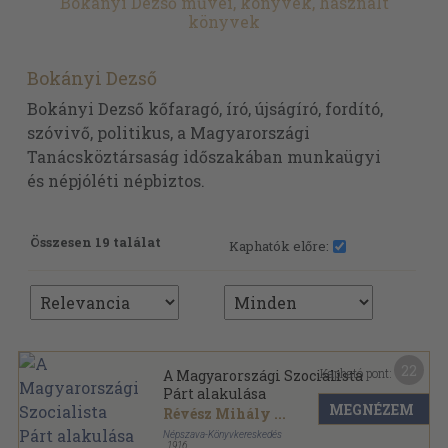
Bokányi Dezső művei, könyvek, használt
könyvek
Bokányi Dezső
Bokányi Dezső kőfaragó, író, újságíró, fordító,
szóvivő, politikus, a Magyarországi
Tanácsköztársaság időszakában munkaügyi
és népjóléti népbiztos.
Összesen 19 találat
Kaphatók előre:
22
Kapható pont:
A Magyarországi Szocialista
Párt alakulása
MEGNÉZEM
Révész Mihály
...
Népszava-Könyvkereskedés
,
1916