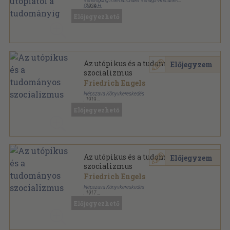
Vereinigung Internationaler Verlags-Anstalten
G.m.b.H.
,
1924
Könyvkötői kötés
,
83
oldal
Előjegyezhető
Munka és tudás könyvtára sorozat
Az utópikus és a tudományos
Előjegyzem
szocializmus
Friedrich Engels
Népszava Könyvkereskedés
,
1919
Félvászon
,
64
oldal
Előjegyezhető
Munkáskönyvtár sorozat
Az utópikus és a tudományos
Előjegyzem
szocializmus
Friedrich Engels
Népszava Könyvkereskedés
,
1917
Tűzött kötés
,
56
oldal
Előjegyezhető