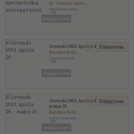
szöveggyűjtemény
Dr. Terényi Imre
...
Tankönyvkiadó Vállalat
,
1976
Ragasztott papírkötés
,
231
oldal
Előjegyezhető
Jövendő 1903. április 26.
Előjegyzem
Barabás Béla
...
Jövendő Könyvkiadó
,
1903
Tűzött kötés
,
64
oldal
Jövendő sorozat
Előjegyezhető
Jövendő 1903. április 26. -
Előjegyzem
május 10.
Barabás Béla
...
Jövendő Kiadóhivatala
,
1903
Félvászon
,
240
oldal
Előjegyezhető
Jövendő sorozat