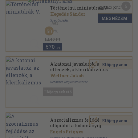
5
Kapható pont:
Történelmi miniatúrák V.
Hegedűs Sándor
MEGNÉZEM
Szerzői kiadás
,
2013
Tűzött kötés
,
82
oldal
50
Z-füzetek sorozat
1.140 Ft
570
,-Ft
A katonai javaslatok, az
Előjegyzem
ellenzék, a klerikalizmus
Weltner Jakab
...
Népszava könyvkereskedése
Könyvkötői kötés
,
46
oldal
Előjegyezhető
A szocializmus fejlődése az
Előjegyzem
utópiától a tudományig
Engels Frigyes