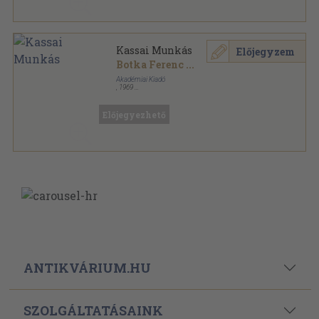
Kassai Munkás
Előjegyzem
Botka Ferenc
...
Akadémiai Kiadó
,
1969
Vászon
,
587
oldal
Irodalom-szocializmus sorozat
Előjegyezhető
ANTIKVÁRIUM.HU
SZOLGÁLTATÁSAINK