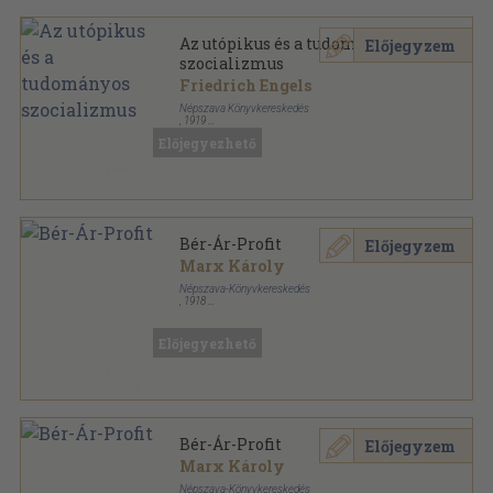
Az utópikus és a tudományos
Előjegyzem
szocializmus
Friedrich Engels
Népszava Könyvkereskedés
,
1919
Könyvkötői kötés
,
64
oldal
Előjegyezhető
Munkáskönyvtár sorozat
Bér-Ár-Profit
Előjegyzem
Marx Károly
Népszava-Könyvkereskedés
,
1918
Tűzött kötés
,
71
oldal
Munkáskönyvtár sorozat
Előjegyezhető
Bér-Ár-Profit
Előjegyzem
Marx Károly
Népszava-Könyvkereskedés