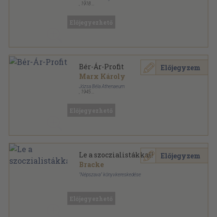
,
1918
Tűzött kötés
,
71
oldal
Munkáskönyvtár sorozat
Előjegyezhető
Bér-Ár-Profit
Előjegyzem
Marx Károly
Józsa Béla Athenaeum
,
1945
Tűzött kötés
,
64
oldal
Marx-Engels Könyvtár sorozat
Előjegyezhető
Le a szoczialistákkal!
Előjegyzem
Bracke
"Népszava" könyvkereskedése
Könyvkötői kötés
,
31
oldal
Munkás-könyvtár sorozat
Előjegyezhető