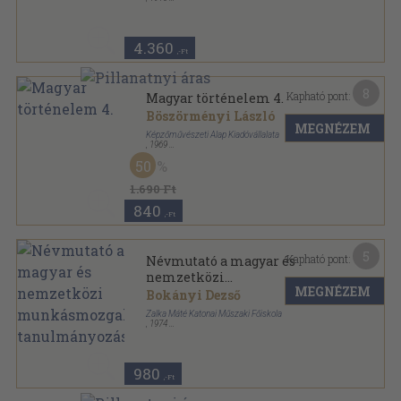
Könyvkötői kötés
,
101
oldal
Régi szocialista iratok sorozat
4.360
,-Ft
8
Kapható pont:
Magyar történelem 4.
Böszörményi László
MEGNÉZEM
Képzőművészeti Alap Kiadóvállalata
,
1969
Papírmappa
,
18
oldal
50
Arcképek sorozat
1.690 Ft
840
,-Ft
5
Kapható pont:
Névmutató a magyar és
nemzetközi
MEGNÉZEM
munkásmozgalom
Bokányi Dezső
tanulmányozásához
Zalka Máté Katonai Műszaki Főiskola
,
1974
Tűzött kötés
,
24
oldal
980
,-Ft