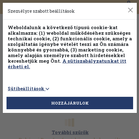
0
Toggle
Főmenü
Könyveink
navigation
Személyre szabott beállítások
Weboldalunk a következő típusú cookie-kat
alkalmazza: (1) weboldal működéséhez szükséges
technikai cookie, (2) funkcionális cookie, amely a
szolgáltatás igénybe vételét teszi az Ön számára
könnyebbé és gyorsabbá, (3) marketing cookie,
amely alapján személyre szabott hirdetésekkel
kereshetjük meg Önt.
A sütiszabályzatunkat itt
érheti el.
Sütibeállítások
HOZZÁJÁRULOK
További szűrők