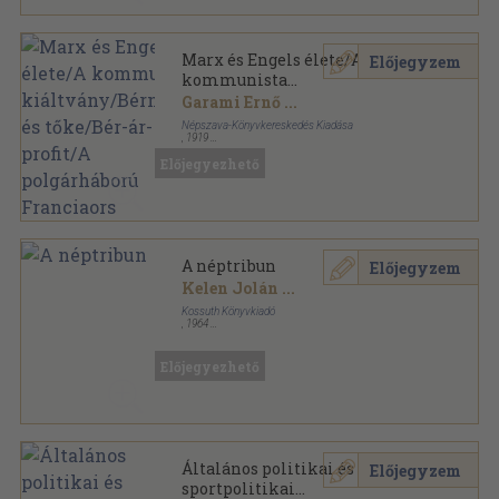
Marx és Engels élete/A
Előjegyzem
kommunista
kiáltvány/Bérmunka és
Garami Ernő
...
tőke/Bér-ár-profit/A
Népszava-Könyvkereskedés Kiadása
polgárháború Franciaors
,
1919
Könyvkötői kötés
,
456
oldal
Előjegyezhető
Marx Művei sorozat
A néptribun
Előjegyzem
Kelen Jolán
...
Kossuth Könyvkiadó
,
1964
Fűzött kemény papírkötés
,
275
oldal
Előjegyezhető
Általános politikai és
Előjegyzem
sportpolitikai