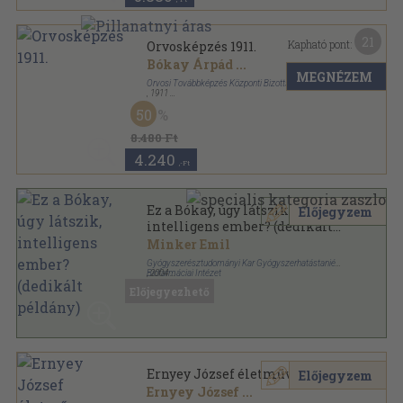
21
Kapható pont:
Orvosképzés 1911.
Bókay Árpád
...
MEGNÉZEM
Orvosi Továbbképzés Központi Bizottsága
,
1911
Könyvkötői vászonkötés
,
720
oldal
50
Orvosképzés sorozat
8.480 Ft
4.240
,-Ft
Ez a Bókay, úgy látszik,
Előjegyzem
intelligens ember? (dedikált
példány)
Minker Emil
Gyógyszerésztudományi Kar Gyógyszerhatástaniés
Biofarmáciai Intézet
,
2004
Ragasztott papírkötés
,
77
oldal
Előjegyezhető
Ernyey József életműve
Előjegyzem
Ernyey József
...