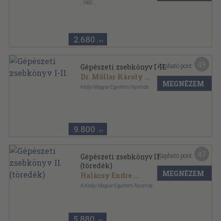
,
1960
Fűzött keménykötés
,
235
oldal
Műszaki értelmező szótár sorozat
2.680
,-Ft
49
Kapható pont:
Gépészeti zsebkönyv I-II.
Dr. Möller Károly
...
MEGNÉZEM
Királyi Magyar Egyetemi Nyomda
Könyvkötői vászonkötés
,
3127
oldal
9.800
,-Ft
47
Kapható pont:
Gépészeti zsebkönyv II.
(töredék)
MEGNÉZEM
Halácsy Endre
...
A Királyi Magyar Egyetemi Nyomda
Könyvkötői vászonkötés
,
1560
oldal
5.880
,-Ft