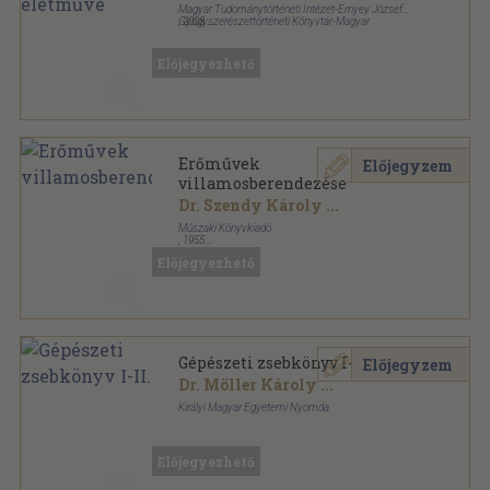
Magyar Tudománytörténeti Intézet-Ernyey József
Gyógyszerészettörténeti Könyvtár-Magyar
,
2008
Gyógyszerészettörténeti Társaság-Johan Béla
Fűzött kemény papírkötés
,
367
oldal
Alapítvány
Magyar Tudománytörténeti Szemle Könyvtára
sorozat
Előjegyezhető
Erőművek
Előjegyzem
villamosberendezése
Dr. Szendy Károly
...
Műszaki Könyvkiadó
,
1955
Vászon
,
546
oldal
Előjegyezhető
Gépészeti zsebkönyv I-II.
Előjegyzem
Dr. Möller Károly
...
Királyi Magyar Egyetemi Nyomda
Vászon
,
3127
oldal
Előjegyezhető