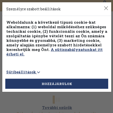
0
Toggle
Főmenü
Könyveink
navigation
Személyre szabott beállítások
Weboldalunk a következő típusú cookie-kat
alkalmazza: (1) weboldal működéséhez szükséges
technikai cookie, (2) funkcionális cookie, amely a
szolgáltatás igénybe vételét teszi az Ön számára
könnyebbé és gyorsabbá, (3) marketing cookie,
amely alapján személyre szabott hirdetésekkel
kereshetjük meg Önt.
A sütiszabályzatunkat itt
érheti el.
Sütibeállítások
HOZZÁJÁRULOK
További szűrők