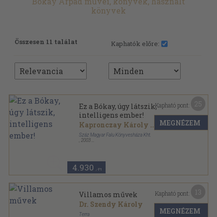
Bókay Árpád művei, könyvek, használt
könyvek
Összesen 11 találat
Kaphatók előre:
25
Kapható pont:
Ez a Bókay, úgy látszik,
intelligens ember!
MEGNÉZEM
Kapronczay Károly
...
Száz Magyar Falu Könyvesháza Kht.
,
2003
Fűzött kemény papírkötés
,
237
oldal
4.930
,-Ft
13
Kapható pont:
Villamos művek
Dr. Szendy Károly
MEGNÉZEM
Terra