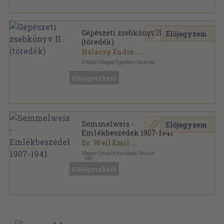
Gépészeti zsebkönyv II.
Előjegyzem
(töredék)
Halácsy Endre
...
A Királyi Magyar Egyetemi Nyomda
Vászon
,
1560
oldal
Előjegyezhető
Semmelweis -
Előjegyzem
Emlékbeszédek 1907-1941
Dr. Weil Emil
...
Magyar Orvosi Könyvkiadó Társulat
,
1947
Tűzött kötés
,
96
oldal
Előjegyezhető