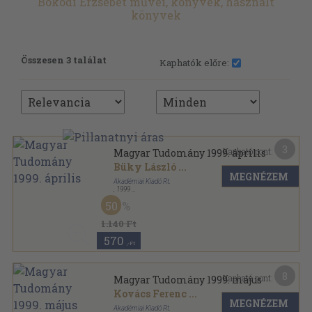
Bokodi Erzsébet művei, könyvek, használt
könyvek
Összesen 3 találat
Kaphatók előre:
3
Kapható pont:
Magyar Tudomány 1999. április
Büky László
...
MEGNÉZEM
Akadémiai Kiadó Rt.
,
1999
Ragasztott papírkötés
,
126
oldal
50
Magyar Tudomány sorozat
1.140 Ft
570
,-Ft
8
Kapható pont:
Magyar Tudomány 1999. május
Kovács Ferenc
...
MEGNÉZEM
Akadémiai Kiadó Rt.