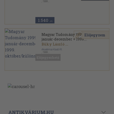
,
1999
Ragasztott papírkötés
,
127
oldal
Magyar Tudomány sorozat
1.540
,-Ft
Magyar Tudomány 1999.
Előjegyzem
január-december + 1999.
október/különszám
Büky László
...
Akadémiai Kiadó Rt.
,
1999
Ragasztott papírkötés
,
1631
oldal
Előjegyezhető
Magyar Tudomány sorozat
ANTIKVÁRIUM.HU