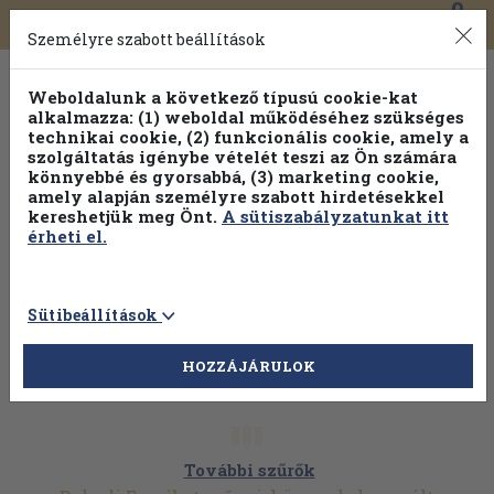
0
Toggle
Főmenü
Könyveink
navigation
Személyre szabott beállítások
Weboldalunk a következő típusú cookie-kat
alkalmazza: (1) weboldal működéséhez szükséges
technikai cookie, (2) funkcionális cookie, amely a
szolgáltatás igénybe vételét teszi az Ön számára
könnyebbé és gyorsabbá, (3) marketing cookie,
amely alapján személyre szabott hirdetésekkel
kereshetjük meg Önt.
A sütiszabályzatunkat itt
érheti el.
Sütibeállítások
HOZZÁJÁRULOK
További szűrők