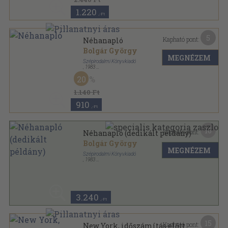
1.220
,-Ft
5
Kapható pont:
Néhanapló
Bolgár György
MEGNÉZEM
Szépirodalmi Könyvkiadó
,
1983
Vászon
,
186
oldal
20
1.140 Ft
910
,-Ft
16
Kapható pont:
Néhanapló (dedikált példány)
Bolgár György
MEGNÉZEM
Szépirodalmi Könyvkiadó
,
1983
Vászon
,
186
oldal
3.240
,-Ft
15
Kapható pont:
New York, időszámítás előtt