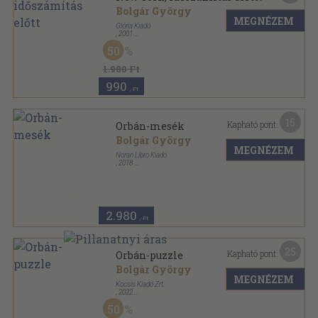
Bolgár György
MEGNÉZEM
Glória Kiadó
,
2001
Fűzött kemény papírkötés
,
63
oldal
50
1.980 Ft
990
,-Ft
15
Kapható pont:
Orbán-mesék
Bolgár György
MEGNÉZEM
Noran Libro Kiadó
,
2018
Ragasztott papírkötés
,
365
oldal
2.980
,-Ft
25
Kapható pont:
Orbán-puzzle
Bolgár György
MEGNÉZEM
Kocsis Kiadó Zrt.
,
2022
Ragasztott papírkötés
,
196
oldal
50