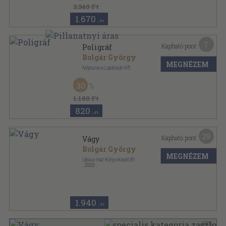
3.340 Ft
1.670
,-Ft
7
Kapható pont:
Poligráf
Bolgár György
MEGNÉZEM
Népszava Lapkiadó Kft.
Ragasztott papírkötés
,
98
oldal
30
1.180 Ft
820
,-Ft
29
Kapható pont:
Vágy
Bolgár György
MEGNÉZEM
Ulpius-ház Könyvkiadó Bt.
,
2003
Fűzött kemény papírkötés
,
396
oldal
1.940
,-Ft