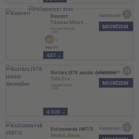
7
Kapható pont:
Koncert
Thomas Moore
...
MEGNÉZEM
Kozmosz Könyvek
,
1975
Vászon
,
261
oldal
50
A világirodalom gyöngyszemei sorozat
960 Ft
480
,-Ft
23
Kapható pont:
Kortárs 1978. január-december
Tóth Éva
...
MEGNÉZEM
Lapkiadó Vállalat
,
1978
Ragasztott papírkötés
,
2008
oldal
Kortárs sorozat
4.600
,-Ft
4
Kapható pont:
Kulcsszavak 1987/3.
Berecz János
...