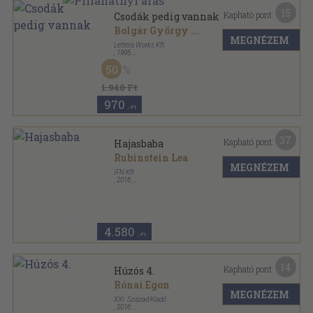
15
Kapható pont:
Csodák pedig vannak
Bolgár György
...
MEGNÉZEM
Lettera Works Kft.
,
1995
Ragasztott papírkötés
,
197
oldal
50
1.940 Ft
970
,-Ft
37
Kapható pont:
Hajasbaba
Rubinstein Lea
MEGNÉZEM
IFN Kft
,
2016
Ragasztott papírkötés
,
149
oldal
4.580
,-Ft
14
Kapható pont:
Húzós 4.
Rónai Egon
MEGNÉZEM
XXI. Század Kiadó
,
2016