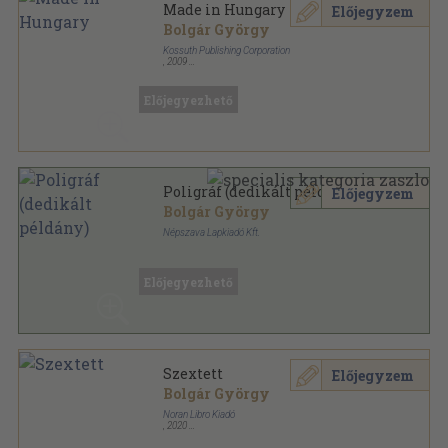
Made in Hungary
Előjegyzem
Bolgár György
Kossuth Publishing Corporation
,
2009
Varrott papírkötés
,
102
oldal
Előjegyezhető
Poligráf (dedikált példány)
Előjegyzem
Bolgár György
Népszava Lapkiadó Kft.
Ragasztott papírkötés
,
98
oldal
Előjegyezhető
Szextett
Előjegyzem
Bolgár György
Noran Libro Kiadó
,
2020
Ragasztott papírkötés
,
243
oldal