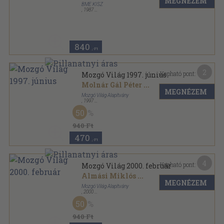
MEGNÉZEM
BME KISZ
,
1987
Tűzött kötés
,
32
oldal
Kulcsszavak sorozat
840
,-Ft
2
Kapható pont:
Mozgó Világ 1997. június
Molnár Gál Péter
...
MEGNÉZEM
Mozgó Világ Alapítvány
,
1997
Ragasztott papírkötés
,
128
oldal
50
Mozgó Világ sorozat
940 Ft
470
,-Ft
4
Kapható pont:
Mozgó Világ 2000. február
Almási Miklós
...
MEGNÉZEM
Mozgó Világ Alapítvány
,
2000
Ragasztott papírkötés
,
128
oldal
50
Mozgó Világ sorozat
940 Ft