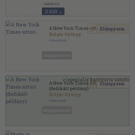
3.800 Ft
3.610
,-Ft
A New York Times-sztori
Előjegyzem
Bolgár György
Fortuna Kiadó
Ragasztott papírkötés
,
219
oldal
Előjegyezhető
A New York Times-sztori
Előjegyzem
(dedikált példány)
Bolgár György
Fortuna Kiadó
Ragasztott papírkötés
,
219
oldal
Előjegyezhető