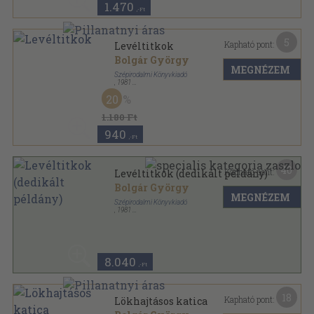
1.470
,-Ft
5
Kapható pont:
Levéltitkok
Bolgár György
MEGNÉZEM
Szépirodalmi Könyvkiadó
,
1981
Fűzött keménykötés
,
78
oldal
20
1.180 Ft
940
,-Ft
40
Kapható pont:
Levéltitkok (dedikált példány)
Bolgár György
MEGNÉZEM
Szépirodalmi Könyvkiadó
,
1981
Vászon
,
78
oldal
8.040
,-Ft
18
Kapható pont:
Lökhajtásos katica