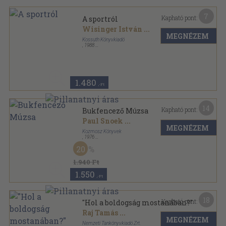
7
Kapható pont:
A sportról
Wisinger István
...
MEGNÉZEM
Kossuth Könyvkiadó
,
1988
Ragasztott papírkötés
,
385
oldal
Vélemények/Viták sorozat
1.480
,-Ft
14
Kapható pont:
Bukfencező Múzsa
Paul Snoek
...
MEGNÉZEM
Kozmosz Könyvek
,
1976
Vászon
,
317
oldal
20
A világirodalom gyöngyszemei sorozat
1.940 Ft
1.550
,-Ft
18
Kapható pont:
"Hol a boldogság mostanában?"
Raj Tamás
...
MEGNÉZEM
Nemzeti Tankönyvkiadó Zrt.