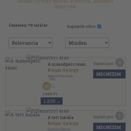
Bolgár György művei, könyvek, használt
könyvek
Összesen 79 találat
Kaphatók előre:
10
Kapható pont:
A másodperc rései
Bolgár György
MEGNÉZEM
Magvető Könyvkiadó
,
1974
Vászon
,
121
oldal
20
1.540 Ft
1.230
,-Ft
7
Kapható pont:
A tett halála
Bolgár György
MEGNÉZEM
Kozmosz Könyvek