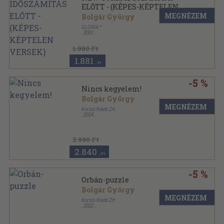
ELŐTT - (KÉPES-KÉPTELEN
VERSEK)
MEGNÉZEM
Bolgár György
GLÓRIA *
,
2001
,
65
oldal
1.980 Ft
1.881
,-Ft
-5 %
Nincs kegyelem!
Bolgár György
MEGNÉZEM
Kocsis Kiadó Zrt.
,
2024
Puhatáblás
,
128
oldal
2.990 Ft
2.840
,-Ft
-5 %
Orbán-puzzle
Bolgár György
MEGNÉZEM
Kocsis Kiadó Zrt.
,
2022
Kartonált
,
200
oldal