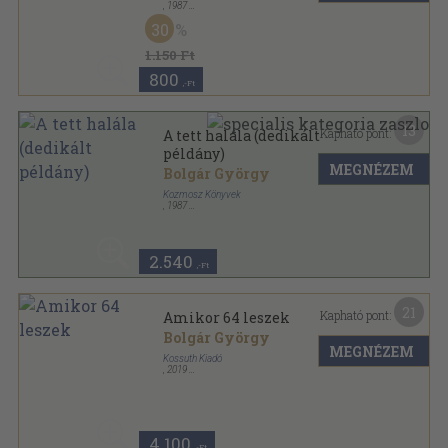
,
1987
Ragasztott papírkötés
,
159
oldal
30
1.150 Ft
800
,-Ft
13
Kapható pont:
A tett halála (dedikált
példány)
MEGNÉZEM
Bolgár György
Kozmosz Könyvek
,
1987
Ragasztott papírkötés
,
159
oldal
2.540
,-Ft
21
Kapható pont:
Amikor 64 leszek
Bolgár György
MEGNÉZEM
Kossuth Kiadó
,
2019
Ragasztott papírkötés
,
128
oldal
4.100
,-Ft