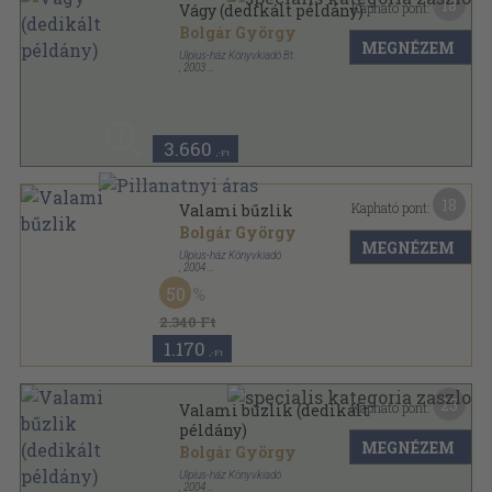
18
Kapható pont:
Vágy (dedikált példány)
Bolgár György
MEGNÉZEM
Ulpius-ház Könyvkiadó Bt.
,
2003
Fűzött kemény papírkötés
,
396
oldal
3.660
,-Ft
18
Kapható pont:
Valami bűzlik
Bolgár György
MEGNÉZEM
Ulpius-ház Könyvkiadó
,
2004
Fűzött kemény papírkötés
,
237
oldal
50
2.340 Ft
1.170
,-Ft
25
Kapható pont:
Valami bűzlik (dedikált
példány)
MEGNÉZEM
Bolgár György
Ulpius-ház Könyvkiadó
,
2004