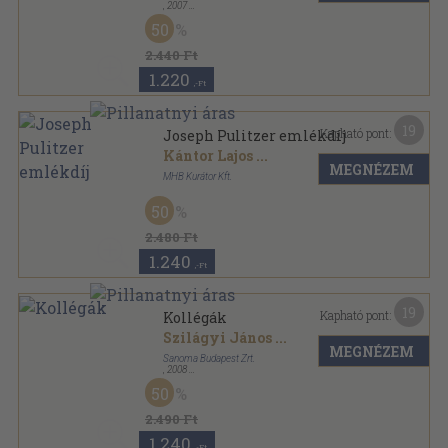
,
2007
Fűzött kemény papírkötés
,
191
oldal
50
2.440 Ft
1.220
,-Ft
19
Kapható pont:
Joseph Pulitzer emlékdíj
Kántor Lajos
...
MEGNÉZEM
MHB Kurátor Kft.
Fűzött kemény papírkötés
,
311
oldal
50
2.480 Ft
1.240
,-Ft
19
Kapható pont:
Kollégák
Szilágyi János
...
MEGNÉZEM
Sanoma Budapest Zrt.
,
2008
Ragasztott papírkötés
,
221
oldal
50
2.490 Ft
1.240
,-Ft