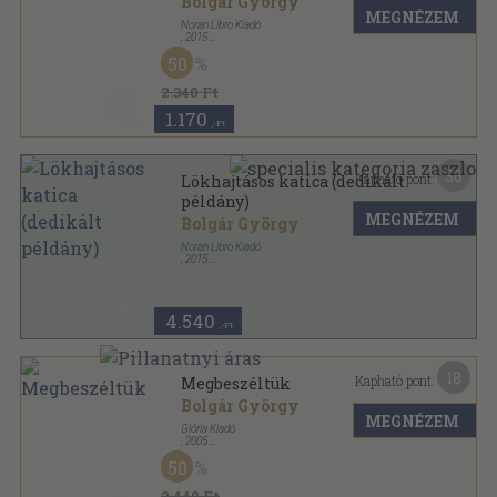
Bolgár György
MEGNÉZEM
Noran Libro Kiadó
,
2015
Ragasztott papírkötés
,
149
oldal
50
2.340 Ft
1.170
,-Ft
36
Kapható pont:
Lökhajtásos katica (dedikált
példány)
MEGNÉZEM
Bolgár György
Noran Libro Kiadó
,
2015
Ragasztott papírkötés
,
149
oldal
4.540
,-Ft
18
Kapható pont:
Megbeszéltük
Bolgár György
MEGNÉZEM
Glória Kiadó
,
2005
Fűzött kemény papírkötés
,
293
oldal
50
2.440 Ft