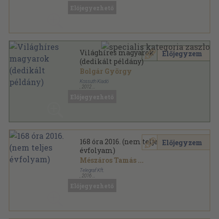
Előjegyezhető
Világhíres magyarok
Előjegyzem
(dedikált példány)
Bolgár György
Kossuth Kiadó
,
2012
Fűzött kemény papírkötés
,
79
oldal
Előjegyezhető
168 óra 2016. (nem teljes
Előjegyzem
évfolyam)
Mészáros Tamás
...
Telegraf Kft.
,
2016
Tűzött kötés
,
1966
oldal
Előjegyezhető
168 óra sorozat