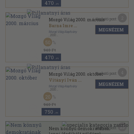
470
,-Ft
2
Kapható pont:
Mozgó Világ 2000. március
Barna Imre
...
MEGNÉZEM
Mozgó Világ Alapítvány
,
2000
Ragasztott papírkötés
,
128
oldal
50
Mozgó Világ sorozat
940 Ft
470
,-Ft
4
Kapható pont:
Mozgó Világ 2000. október
Vitányi Iván
...
MEGNÉZEM
Mozgó Világ Alapítvány
,
2000
Ragasztott papírkötés
,
127
oldal
20
Mozgó Világ sorozat
940 Ft
750
,-Ft
25
Kapható pont:
Nem könnyű demokratának
lenni (dedikált példány)