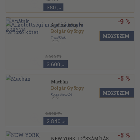
380
,-Ft
-9 %
Apá!nk könyve
Bolgár György
MEGNÉZEM
Trend Kiadó
,
2025
Puhatáblás
,
160
oldal
3.999 Ft
3.600
,-Ft
-5 %
Macbán
Bolgár György
MEGNÉZEM
Kocsis Kiadó Zrt.
,
2022
Kartonált
,
112
oldal
2.990 Ft
2.840
,-Ft
-5 %
NEW YORK, IDŐSZÁMÍTÁS