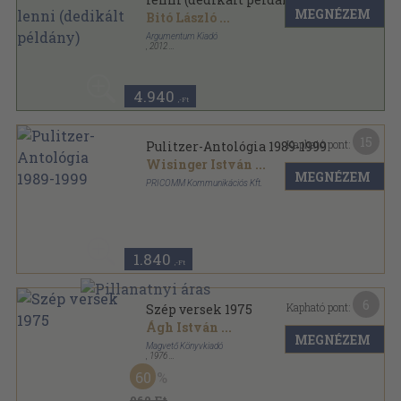
MEGNÉZEM
Bitó László
...
Argumentum Kiadó
,
2012
Ragasztott papírkötés
,
215
oldal
4.940
,-Ft
15
Kapható pont:
Pulitzer-Antológia 1989-1999
Wisinger István
...
MEGNÉZEM
PRICOMM Kommunikációs Kft.
Fűzött kemény papírkötés
,
237
oldal
1.840
,-Ft
6
Kapható pont:
Szép versek 1975
Ágh István
...
MEGNÉZEM
Magvető Könyvkiadó
,
1976
Vászon
,
271
oldal
60
Szép versek sorozat
960 Ft