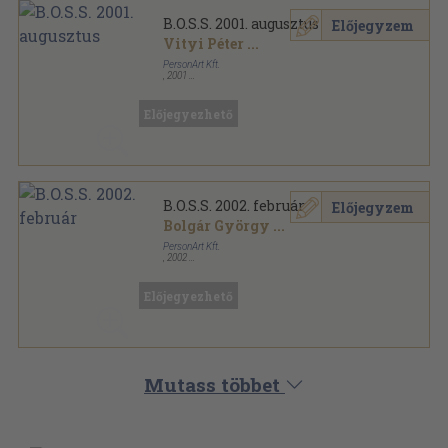
B.O.S.S. 2001. augusztus
Előjegyzem
Vityi Péter
...
PersonArt Kft.
,
2001
Ragasztott papírkötés
,
112
oldal
B.O.S.S. sorozat
Előjegyezhető
B.O.S.S. 2002. február
Előjegyzem
Bolgár György
...
PersonArt Kft.
,
2002
Ragasztott papírkötés
,
112
oldal
B.O.S.S. sorozat
Előjegyezhető
Mutass többet