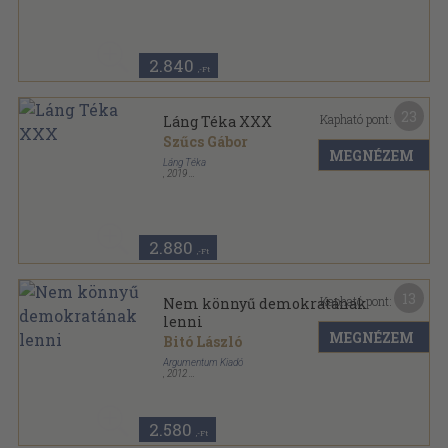
Ragasztott papírkötés
,
351
oldal
2.840
,-Ft
23
Kapható pont:
Láng Téka XXX
Szűcs Gábor
MEGNÉZEM
Láng Téka
,
2019
Ragasztott papírkötés
,
143
oldal
2.880
,-Ft
13
Kapható pont:
Nem könnyű demokratának
lenni
MEGNÉZEM
Bitó László
Argumentum Kiadó
,
2012
Ragasztott papírkötés
,
215
oldal
2.580
,-Ft