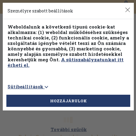
0
Toggle
Főmenü
Könyveink
navigation
Személyre szabott beállítások
Weboldalunk a következő típusú cookie-kat
alkalmazza: (1) weboldal működéséhez szükséges
technikai cookie, (2) funkcionális cookie, amely a
szolgáltatás igénybe vételét teszi az Ön számára
könnyebbé és gyorsabbá, (3) marketing cookie,
amely alapján személyre szabott hirdetésekkel
kereshetjük meg Önt.
A sütiszabályzatunkat itt
érheti el.
Sütibeállítások
HOZZÁJÁRULOK
További szűrők