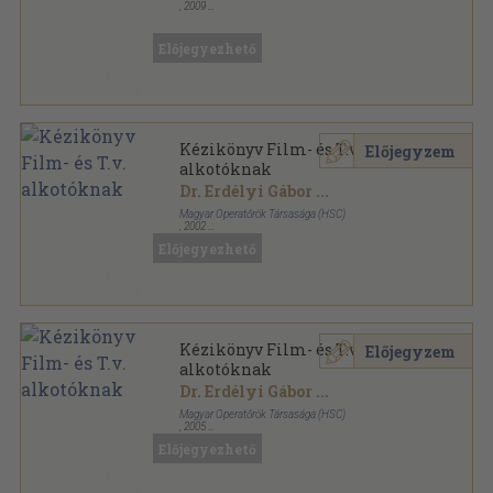
,
2009
Ragasztott papírkötés
,
231
oldal
Előjegyezhető
Kézikönyv Film- és T.v.
Előjegyzem
alkotóknak
Dr. Erdélyi Gábor
...
Magyar Operatőrök Társasága (HSC)
,
2002
Ragasztott papírkötés
,
373
oldal
Előjegyezhető
Kézikönyv Film- és T.v.
Előjegyzem
alkotóknak
Dr. Erdélyi Gábor
...
Magyar Operatőrök Társasága (HSC)
,
2005
Ragasztott papírkötés
,
398
oldal
Előjegyezhető