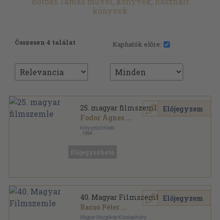
Borbás Tamás művei, könyvek, használt
könyvek
Összesen 4 találat
Kaphatók előre:
25. magyar filmszemle
Előjegyzem
Fodor Ágnes
...
Könyvjelző Kiadó
,
1994
Ragasztott papírkötés
,
134
oldal
Előjegyezhető
40. Magyar Filmszemle
Előjegyzem
Bacsó Péter
...
Magyar Mozgókép Közalapítvány