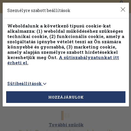
0
Toggle
Főmenü
Könyveink
navigation
Személyre szabott beállítások
Weboldalunk a következő típusú cookie-kat
alkalmazza: (1) weboldal működéséhez szükséges
technikai cookie, (2) funkcionális cookie, amely a
szolgáltatás igénybe vételét teszi az Ön számára
könnyebbé és gyorsabbá, (3) marketing cookie,
amely alapján személyre szabott hirdetésekkel
kereshetjük meg Önt.
A sütiszabályzatunkat itt
érheti el.
Sütibeállítások
HOZZÁJÁRULOK
További szűrők