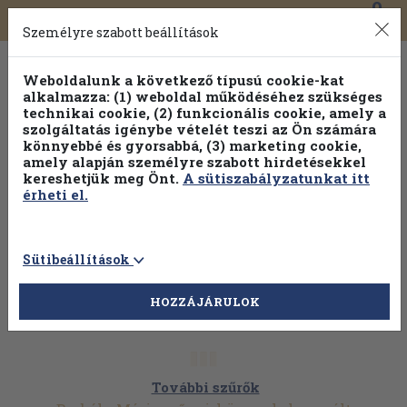
0
Toggle
Főmenü
Könyveink
navigation
Személyre szabott beállítások
Weboldalunk a következő típusú cookie-kat
alkalmazza: (1) weboldal működéséhez szükséges
technikai cookie, (2) funkcionális cookie, amely a
szolgáltatás igénybe vételét teszi az Ön számára
könnyebbé és gyorsabbá, (3) marketing cookie,
Válogasson több mint 30 000 kötet közül
amely alapján személyre szabott hirdetésekkel
Hobbi témakörökben
20% kedvezménnyel!
kereshetjük meg Önt.
A sütiszabályzatunkat itt
érheti el.
Sütibeállítások
HOZZÁJÁRULOK
További szűrők