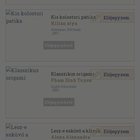
Kis kolostori patika
Előjegyzem
Kilián atya
Athenaeum 2000 Kiadó
,
2007
Fűzött kemény papírkötés
,
183
oldal
Előjegyezhető
Klasszikus origami
Előjegyzem
Pham Dinh Tuyen
Szukits Könyvkiadó
,
2003
Fűzött kemény papírkötés
,
79
oldal
Előjegyezhető
Lesz-e esküvő a klinikán?
Előjegyzem
Alexa Alexandra