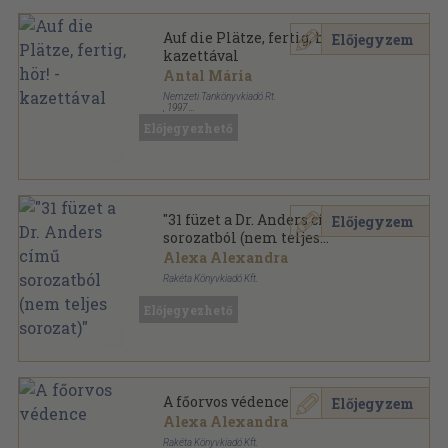
Auf die Plätze, fertig, hör! -
Előjegyzem
kazettával
Antal Mária
Nemzeti Tankönyvkiadó Rt.
,
1997
Ragasztott papírkötés
,
101
oldal
Előjegyezhető
Nyelvvizsgázzunk! sorozat
"31 füzet a Dr. Anders című
Előjegyzem
sorozatból (nem teljes
sorozat)"
Alexa Alexandra
Rakéta Könyvkiadó Kft.
Tűzött kötés
,
1797
oldal
Előjegyezhető
Dr. Anders sorozat
A főorvos védence
Előjegyzem
Alexa Alexandra
Rakéta Könyvkiadó Kft.