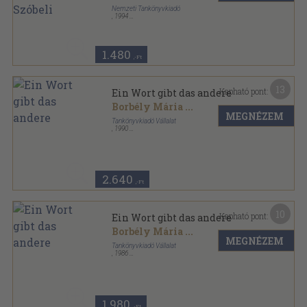
Nemzeti Tankönyvkiadó
,
1994
Ragasztott papírkötés
,
88
oldal
Nyelvvizsgázzunk! sorozat
1.480
,-Ft
13
Kapható pont:
Ein Wort gibt das andere
Borbély Mária
...
MEGNÉZEM
Tankönyvkiadó Vállalat
,
1990
Vászon
,
277
oldal
Tanuljunk nyelveket! sorozat
2.640
,-Ft
10
Kapható pont:
Ein Wort gibt das andere
Borbély Mária
...
MEGNÉZEM
Tankönyvkiadó Vállalat
,
1986
Vászon
,
277
oldal
Tanuljunk nyelveket! sorozat
1.980
,-Ft