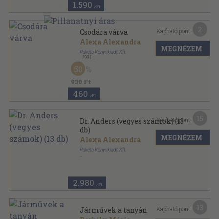
1.590
,-Ft
2
Kapható pont:
Csodára várva
Alexa Alexandra
MEGNÉZEM
Rakéta Könyvkiadó Kft.
,
1991
Tűzött kötés
,
59
oldal
50
Dr. Anders sorozat
930 Ft
460
,-Ft
15
Kapható pont:
Dr. Anders (vegyes számok) (13
db)
MEGNÉZEM
Alexa Alexandra
Rakéta Könyvkiadó Kft.
Könyvkötői kötés
,
775
oldal
Dr. Anders sorozat
2.980
,-Ft
13
Kapható pont:
Járművek a tanyán