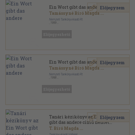
Ein Wort gibt das andere
Előjegyzem
Tamássyné Bíró Magda
...
Nemzeti Tankönyvkiadó Rt.
,
1999
Ragasztott papírkötés
,
291
oldal
Tanuljunk nyelveket! sorozat
Előjegyezhető
Ein Wort gibt das andere
Előjegyzem
Tamássyné Bíró Magda
...
Nemzeti Tankönyvkiadó Rt.
,
1998
Ragasztott papírkötés
,
291
oldal
Tanuljunk nyelveket! sorozat
Előjegyezhető
Tanári kézikönyv az Ein Wort
Előjegyzem
gibt das andere című német
nyelvkönyvhöz
T. Bíró Magda
...
Tankönyvkiadó Vállalat