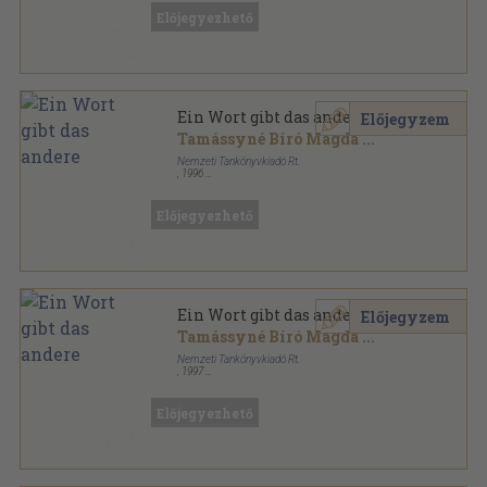
Előjegyezhető
Ein Wort gibt das andere
Előjegyzem
Tamássyné Bíró Magda
...
Nemzeti Tankönyvkiadó Rt.
,
1996
Ragasztott papírkötés
,
291
oldal
Tanuljunk nyelveket! sorozat
Előjegyezhető
Ein Wort gibt das andere
Előjegyzem
Tamássyné Bíró Magda
...
Nemzeti Tankönyvkiadó Rt.
,
1997
Ragasztott papírkötés
,
291
oldal
Tanuljunk nyelveket! sorozat
Előjegyezhető