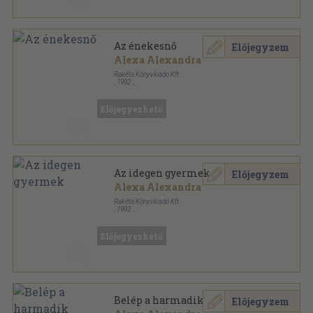
Az énekesnő
Előjegyzem
Alexa Alexandra
Rakéta Könyvkiadó Kft.
,
1992
Tűzött kötés
,
60
oldal
Dr. Anders sorozat
Előjegyezhető
Az idegen gyermek
Előjegyzem
Alexa Alexandra
Rakéta Könyvkiadó Kft.
,
1992
Tűzött kötés
,
61
oldal
Dr. Anders sorozat
Előjegyezhető
Belép a harmadik
Előjegyzem