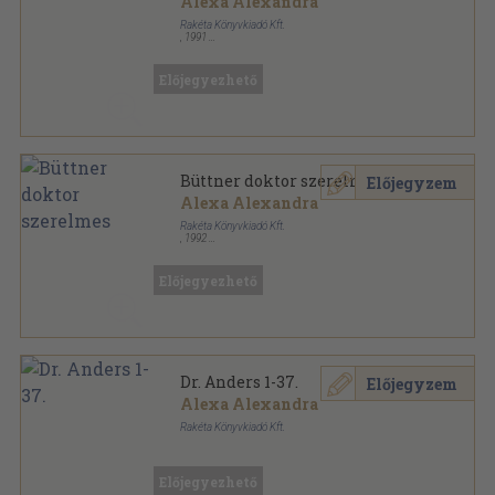
Alexa Alexandra
Rakéta Könyvkiadó Kft.
,
1991
Tűzött kötés
,
60
oldal
Dr. Anders sorozat
Előjegyezhető
Büttner doktor szerelmes
Előjegyzem
Alexa Alexandra
Rakéta Könyvkiadó Kft.
,
1992
Tűzött kötés
,
51
oldal
Dr. Anders sorozat
Előjegyezhető
Dr. Anders 1-37.
Előjegyzem
Alexa Alexandra
Rakéta Könyvkiadó Kft.
Tűzött kötés
,
2226
oldal
Dr. Anders sorozat
Előjegyezhető