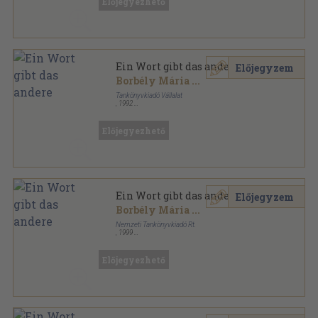
Előjegyezhető
Ein Wort gibt das andere
Előjegyzem
Borbély Mária
...
Tankönyvkiadó Vállalat
,
1992
Ragasztott papírkötés
,
277
oldal
Tanuljunk nyelveket! sorozat
Előjegyezhető
Ein Wort gibt das andere
Előjegyzem
Borbély Mária
...
Nemzeti Tankönyvkiadó Rt.
,
1999
Ragasztott papírkötés
,
291
oldal
Tanuljunk nyelveket! sorozat
Előjegyezhető