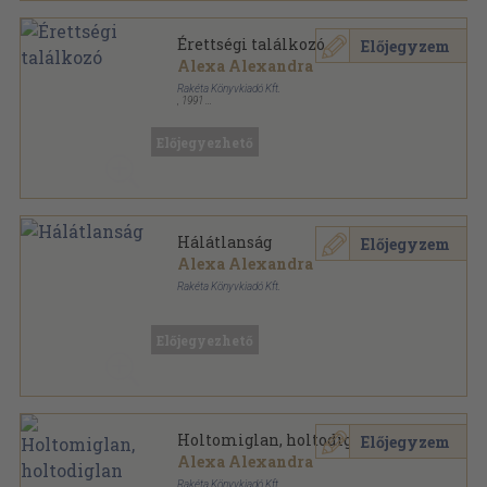
Érettségi találkozó
Előjegyzem
Alexa Alexandra
Rakéta Könyvkiadó Kft.
,
1991
Tűzött kötés
,
60
oldal
Dr. Anders sorozat
Előjegyezhető
Hálátlanság
Előjegyzem
Alexa Alexandra
Rakéta Könyvkiadó Kft.
Tűzött kötés
,
62
oldal
Dr. Anders sorozat
Előjegyezhető
Holtomiglan, holtodiglan
Előjegyzem
Alexa Alexandra
Rakéta Könyvkiadó Kft.