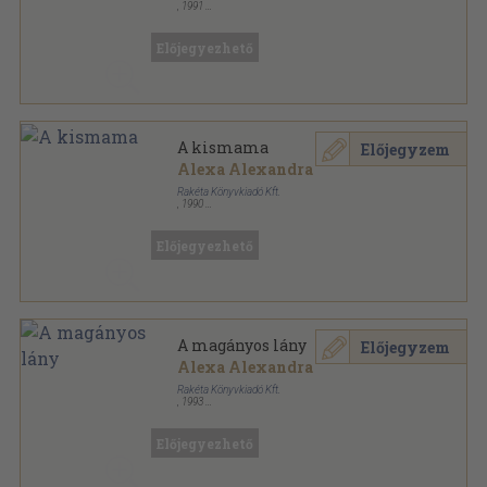
,
1991
Tűzött kötés
,
62
oldal
Dr. Anders sorozat
Előjegyezhető
A kismama
Előjegyzem
Alexa Alexandra
Rakéta Könyvkiadó Kft.
,
1990
Tűzött kötés
,
60
oldal
Dr. Anders sorozat
Előjegyezhető
A magányos lány
Előjegyzem
Alexa Alexandra
Rakéta Könyvkiadó Kft.
,
1993
Tűzött kötés
,
50
oldal
Dr. Anders sorozat
Előjegyezhető