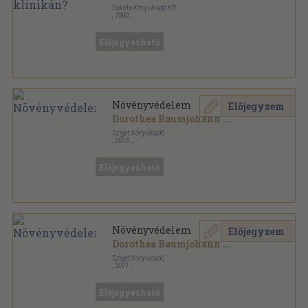
Rakéta Könyvkiadó Kft.
,
1990
Tűzött kötés
,
61
oldal
Dr. Anders sorozat
Előjegyezhető
Növényvédelem
Előjegyzem
Dorothea Baumjohann
...
Sziget Könyvkiadó
,
2013
Fűzött kemény papírkötés
,
129
oldal
Lépésről lépésre sorozat
Előjegyezhető
Növényvédelem
Előjegyzem
Dorothea Baumjohann
...
Sziget Könyvkiadó
,
2011
Fűzött kemény papírkötés
,
129
oldal
Lépésről lépésre sorozat
Előjegyezhető