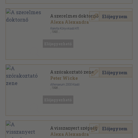
A szerelmes doktornő
Előjegyzem
Alexa Alexandra
Rakéta Könyvkiadó Kft.
,
1990
Tűzött kötés
,
61
oldal
Dr. Anders sorozat
Előjegyezhető
A szórakoztató zene
Előjegyzem
Peter Wicke
Athenaeum 2000 Kiadó
,
1998
Fűzött kemény papírkötés
,
295
oldal
Előjegyezhető
A visszanyert szépség
Előjegyzem
Alexa Alexandra