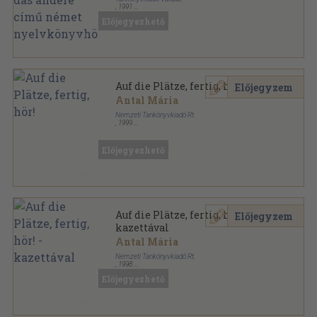
,
1991
Ragasztott papírkötés
,
80
oldal
Előjegyezhető
Auf die Plätze, fertig, hör!
Előjegyzem
Antal Mária
Nemzeti Tankönyvkiadó Rt.
,
1999
Ragasztott papírkötés
,
101
oldal
Nyelvvizsgázzunk! sorozat
Előjegyezhető
Auf die Plätze, fertig, hör! -
Előjegyzem
kazettával
Antal Mária
Nemzeti Tankönyvkiadó Rt.
,
1998
Ragasztott papírkötés
,
101
oldal
Előjegyezhető
Nyelvvizsgázzunk! sorozat