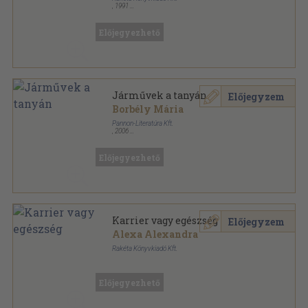
,
1991
Tűzött kötés
,
62
oldal
Dr. Anders sorozat
Előjegyezhető
Járművek a tanyán
Előjegyzem
Borbély Mária
Pannon-Literatúra Kft.
,
2006
Ragasztott kemény papírkötés
,
8
oldal
Szalay könyvek sorozat
Előjegyezhető
Karrier vagy egészség
Előjegyzem
Alexa Alexandra
Rakéta Könyvkiadó Kft.
Tűzött kötés
,
61
oldal
Dr. Anders sorozat
Előjegyezhető