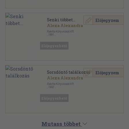
Senki többet...
Előjegyzem
Alexa Alexandra
Rakéta Könyvkiadó Kft.
,
1991
Tűzött kötés
,
57
oldal
Dr. Anders sorozat
Előjegyezhető
Sorsdöntő találkozás
Előjegyzem
Alexa Alexandra
Rakéta Könyvkiadó Kft.
,
1992
Tűzött kötés
,
60
oldal
Dr. Anders sorozat
Előjegyezhető
Mutass többet