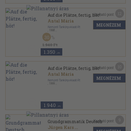
12
Kapható pont:
Auf die Plätze, fertig, hör!
Antal Mária
MEGNÉZEM
Nemzeti Tankönyvkiadó Rt.
,
1998
Ragasztott papírkötés
,
101
oldal
30
Nyelvvizsgázzunk! sorozat
1.940 Ft
1.350
,-Ft
10
Kapható pont:
Auf die Plätze, fertig, hör!
Antal Mária
MEGNÉZEM
Nemzeti Tankönyvkiadó Rt.
,
1999
Ragasztott papírkötés
,
101
oldal
Nyelvvizsgázzunk! sorozat
1.940
,-Ft
9
Kapható pont:
Grundgrammatik Deutsch
Jürgen Kars
...