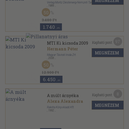
MEGNÉZEM
Verlag Moritz Diesterweg-Nemzeti Tankönyvkiadó
,
1989
Fűzött papírkötés
,
286
oldal
50
3.480 Ft
1.740
,-Ft
97
Kapható pont:
MTI Ki kicsoda 2009
Hermann Péter
MEGNÉZEM
Magyar Távirati Iroda Zrt.
,
2008
Fűzött kemény papírkötés
,
1225
oldal
50
MTI Ki kicsoda sorozat
12.900 Ft
6.450
,-Ft
8
Kapható pont:
A múlt árnyéka
Alexa Alexandra
MEGNÉZEM
Rakéta Könyvkiadó Kft.
,
1992
Tűzött kötés
,
62
oldal
Dr. Anders sorozat