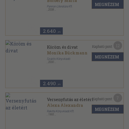
Borbély Mária
MEGNÉZEM
Pannon-Literatúra Kft.
,
2008
Ragasztott kemény papírkötés
,
8
oldal
Szalay könyvek sorozat
2.640
,-Ft
12
Kapható pont:
Köröm és divat
Monika Bückmann
MEGNÉZEM
Szukits Könyvkiadó
,
2000
Fűzött kemény papírkötés
,
111
oldal
2.490
,-Ft
7
Kapható pont:
Versenyfutás az életért
Alexa Alexandra
MEGNÉZEM
Rakéta Könyvkiadó Kft.
,
1993
Tűzött kötés
,
60
oldal
Dr. Anders sorozat