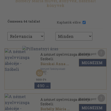
Borbély Mária művei, könyvek, használt
könyvek
Összesen 64 találat
Kaphatók előre:
7
Kapható pont:
A német nyelvvizsga ábécéje -
Szóbeli
MEGNÉZEM
Bácskai Anna
...
Nemzeti Tankönyvkiadó
,
1993
50
Ragasztott papírkötés
,
88
oldal
Nyelvvizsgázzunk! sorozat
980 Ft
490
,-Ft
7
Kapható pont:
A német nyelvvizsga ábécéje -
Szóbeli
MEGNÉZEM
Borbély Mária
...