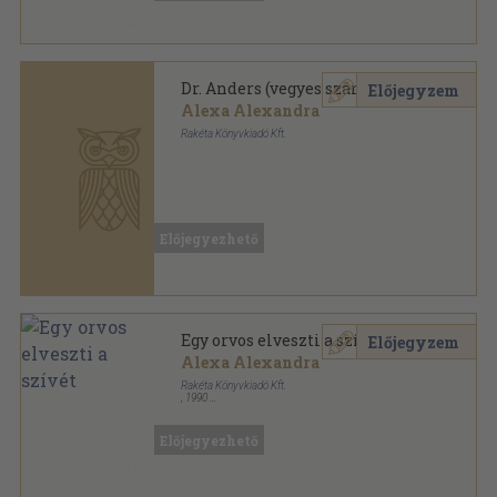
Dr. Anders (vegyes számok)
Előjegyzem
Alexa Alexandra
Rakéta Könyvkiadó Kft.
Könyvkötői kötés
,
775
oldal
Dr. Anders sorozat
Előjegyezhető
Egy orvos elveszti a szívét
Előjegyzem
Alexa Alexandra
Rakéta Könyvkiadó Kft.
,
1990
Tűzött kötés
,
62
oldal
Dr. Anders sorozat
Előjegyezhető