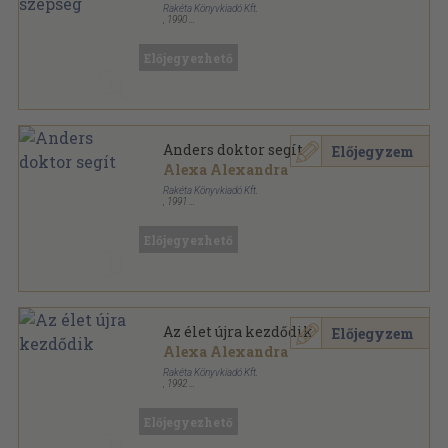
Rakéta Könyvkiadó Kft.
,
1990
Tűzött kötés
,
62
oldal
Dr. Anders sorozat
Előjegyezhető
Anders doktor segít
Előjegyzem
Alexa Alexandra
Rakéta Könyvkiadó Kft.
,
1991
Tűzött kötés
,
60
oldal
Dr. Anders sorozat
Előjegyezhető
Az élet újra kezdődik
Előjegyzem
Alexa Alexandra
Rakéta Könyvkiadó Kft.
,
1992
Tűzött kötés
,
61
oldal
Dr. Anders sorozat
Előjegyezhető