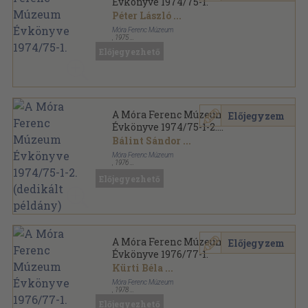
Évkönyve 1974/75-1.
Péter László
...
Móra Ferenc Múzeum
,
1975
Ragasztott papírkötés
,
378
oldal
Előjegyezhető
A Móra Ferenc Múzeum Évkönyve sorozat
A Móra Ferenc Múzeum
Előjegyzem
Évkönyve 1974/75-1-2.
(dedikált példány)
Bálint Sándor
...
Móra Ferenc Múzeum
,
1976
Varrott papírkötés
,
1005
oldal
Előjegyezhető
A Móra Ferenc Múzeum Évkönyve sorozat
A Móra Ferenc Múzeum
Előjegyzem
Évkönyve 1976/77-1.
Kürti Béla
...
Móra Ferenc Múzeum
,
1978
Fűzött papírkötés
,
534
oldal
Előjegyezhető
A Móra Ferenc Múzeum Évkönyve sorozat