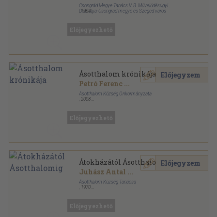
Csongrád Megye Tanács V. B. Művelődésügyi
Osztálya-Csongrád megye és Szeged város
,
1964
Népművelési Tanácsadója
Tűzött kötés
,
26
oldal
Népművelési módszertani füzetek sorozat
Előjegyezhető
Ásotthalom krónikája
Előjegyzem
Petró Ferenc
...
Ásotthalom Község Önkormányzata
,
2008
Ragasztott papírkötés
,
200
oldal
Előjegyezhető
Átokházától Ásotthalomig
Előjegyzem
Juhász Antal
...
Ásotthalom Község Tanácsa
,
1970
Ragasztott papírkötés
,
99
oldal
Előjegyezhető