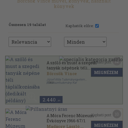
Börcsök Vince művei, könyvek, használt
könyvek
Összesen 19 találat
Kaphatók előre:
12
Kapható pont:
A szőlő és must a szegedi
tanyák népének téli
MEGNÉZEM
táplálkozásában (dedikált
Börcsök Vince
példány)
József Attila Tudományegyetem
Bölcsészettudományi Kar
,
1963
Ragasztott papírkötés
,
5
oldal
Néprajzi Dolgozatok sorozat
2.440
,-Ft
10
Kapható pont:
A Móra Ferenc Múzeum
Évkönyve 1966-67/1.
MEGNÉZEM
Madácsy László
...