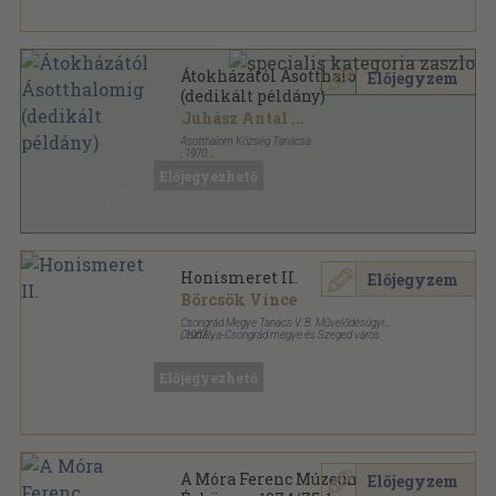
Átokházától Ásotthalomig
Előjegyzem
(dedikált példány)
Juhász Antal
...
Ásotthalom Község Tanácsa
,
1970
Ragasztott papírkötés
,
119
oldal
Előjegyezhető
Honismeret II.
Előjegyzem
Börcsök Vince
Csongrád Megye Tanács V. B. Művelődésügyi
Osztálya-Csongrád megye és Szeged város
,
1967
Népművelési Tanácsadója
Tűzött kötés
,
23
oldal
Népművelési módszertani füzetek sorozat
Előjegyezhető
A Móra Ferenc Múzeum
Előjegyzem