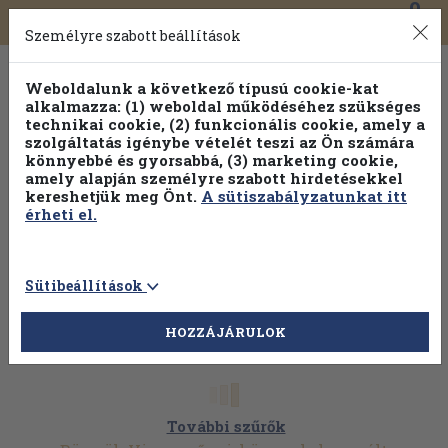
0
Toggle
Főmenü
Könyveink
navigation
Személyre szabott beállítások
Weboldalunk a következő típusú cookie-kat
alkalmazza: (1) weboldal működéséhez szükséges
technikai cookie, (2) funkcionális cookie, amely a
szolgáltatás igénybe vételét teszi az Ön számára
könnyebbé és gyorsabbá, (3) marketing cookie,
amely alapján személyre szabott hirdetésekkel
kereshetjük meg Önt.
A sütiszabályzatunkat itt
érheti el.
Sütibeállítások
HOZZÁJÁRULOK
További szűrők