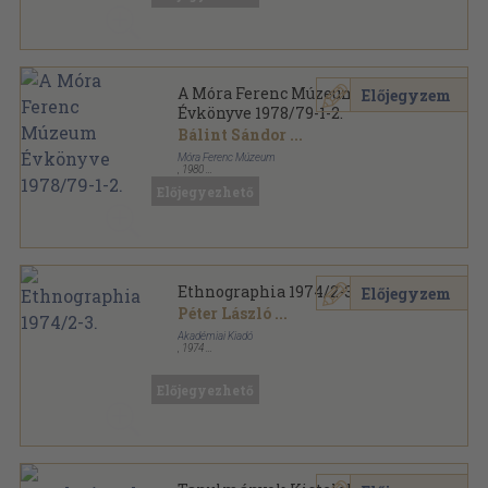
A Móra Ferenc Múzeum
Előjegyzem
Évkönyve 1978/79-1-2.
Bálint Sándor
...
Móra Ferenc Múzeum
,
1980
Fűzött papírkötés
,
1411
oldal
Előjegyezhető
A Móra Ferenc Múzeum Évkönyve sorozat
Ethnographia 1974/2-3.
Előjegyzem
Péter László
...
Akadémiai Kiadó
,
1974
Fűzött papírkötés
,
362
oldal
Ethnographia sorozat
Előjegyezhető