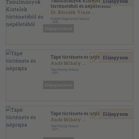
Tanulmányok Kistelek
Előjegyzem
történetéből és népéletéből
Dr. Börcsök Vince
...
Kistelek Nagyközség Tanácsa
,
1976
Fűzött keménykötés
,
554
oldal
Előjegyezhető
Tápé története és néprajza
Előjegyzem
Andó Mihály
...
Tápé Község Tanácsa
,
1971
Vászon
,
911
oldal
Előjegyezhető
Tápé története és néprajza
Előjegyzem
Andó Mihály
...
Tápé Község Tanácsa
,
1971
Vászon
,
911
oldal