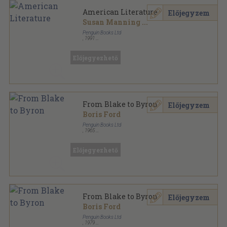
American Literature
Előjegyzem
Susan Manning
...
Penguin Books Ltd
,
1991
Ragasztott papírkötés
,
797
oldal
The New Pelican Guide to English Literature sorozat
Előjegyezhető
From Blake to Byron
Előjegyzem
Boris Ford
Penguin Books Ltd
,
1965
Ragasztott papírkötés
,
314
oldal
The Pelican Guide to English Literature sorozat
Előjegyezhető
From Blake to Byron
Előjegyzem
Boris Ford
Penguin Books Ltd
,
1979