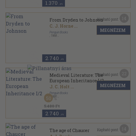
1.370
,-Ft
14
Kapható pont:
From Dryden to Johnson
C. J. Horne
...
MEGNÉZEM
Penguin Books
,
1968
Ragasztott papírkötés
,
512
oldal
The Pelican Guide to English Literature sorozat
2.740
,-Ft
22
Kapható pont:
Medieval Literature: The
European Inheritance I/2
MEGNÉZEM
J. C. Holt
...
Penguin Books
,
1990
50
Ragasztott papírkötés
,
622
oldal
The New Pelican Guide to English Literature sorozat
5.480 Ft
2.740
,-Ft
14
Kapható pont:
The age of Chaucer