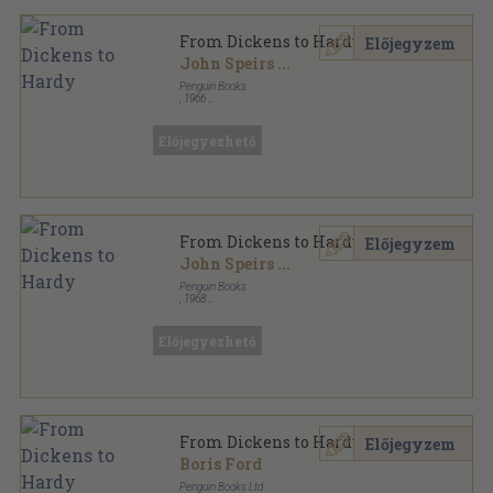
From Dickens to Hardy
Előjegyzem
John Speirs
...
Penguin Books
,
1966
Ragasztott papírkötés
,
513
oldal
The Pelican Guide to English Literature sorozat
Előjegyezhető
From Dickens to Hardy
Előjegyzem
John Speirs
...
Penguin Books
,
1968
Ragasztott papírkötés
,
513
oldal
The Pelican Guide to English Literature sorozat
Előjegyezhető
From Dickens to Hardy
Előjegyzem
Boris Ford
Penguin Books Ltd