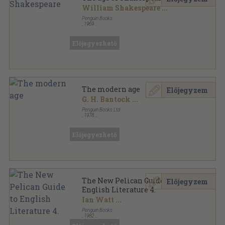
William Shakespeare
...
Penguin Books
,
1969
Ragasztott papírkötés
,
511
oldal
The Pelican Guide to English Literature sorozat
Előjegyezhető
The modern age
Előjegyzem
G. H. Bantock
...
Penguin Books Ltd
,
1978
Ragasztott papírkötés
,
623
oldal
The Pelican Guide to English Literature sorozat
Előjegyezhető
The New Pelican Guide to
Előjegyzem
English Literature 4.
Ian Watt
...
Penguin Books
,
1982
Ragasztott papírkötés
,
527
oldal