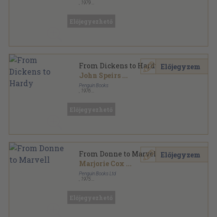
,
1979
Ragasztott papírkötés
,
517
oldal
The Pelican Guide to English Literature sorozat
Előjegyezhető
From Dickens to Hardy
Előjegyzem
John Speirs
...
Penguin Books
,
1976
Ragasztott papírkötés
,
517
oldal
The Pelican Guide to English Literature sorozat
Előjegyezhető
From Donne to Marvell
Előjegyzem
Marjorie Cox
...
Penguin Books Ltd
,
1975
Ragasztott papírkötés
,
282
oldal
The Pelican Guide to English Literature sorozat
Előjegyezhető