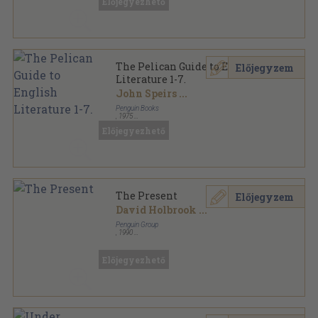
Előjegyezhető
The New Pelican Guide to English Literature sorozat
The Pelican Guide to English
Előjegyzem
Literature 1-7.
John Speirs
...
Penguin Books
,
1975
Ragasztott papírkötés
,
3255
oldal
Előjegyezhető
The Pelican Guide to English Literature sorozat
The Present
Előjegyzem
David Holbrook
...
Penguin Group
,
1990
Ragasztott papírkötés
,
619
oldal
The New Pelican Guide to English Literature sorozat
Előjegyezhető