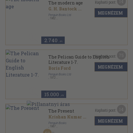
14
Kapható pont:
The modern age
G. H. Bantock
...
MEGNÉZEM
Penguin Books Ltd
,
1982
Ragasztott papírkötés
,
623
oldal
The Pelican Guide to English Literature sorozat
2.740
,-Ft
75
Kapható pont:
The Pelican Guide to English
Literature 1-7.
MEGNÉZEM
Boris Ford
Penguin Books Ltd
,
1972
Ragasztott papírkötés
,
3255
oldal
The Pelican Guide to English Literature sorozat
15.000
,-Ft
14
Kapható pont:
The Present
Krishan Kumar
...
MEGNÉZEM
Penguin Books
,
1987
Ragasztott papírkötés
,
620
oldal
The New Pelican Guide to English Literature sorozat