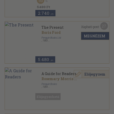
50
5.480 Ft
2.740
,-Ft
27
Kapható pont:
The Present
Boris Ford
MEGNÉZEM
Penguin Books Ltd
,
1983
Ragasztott papírkötés
,
620
oldal
The New Pelican Guide to English Literature sorozat
5.480
,-Ft
A Guide for Readers
Előjegyzem
Rosemary Morris
...
Penguin Books
,
1984
Ragasztott papírkötés
,
546
oldal
Pelican Books sorozat
Előjegyezhető