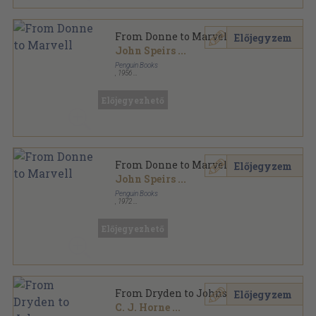
From Donne to Marvell
Előjegyzem
John Speirs
...
Penguin Books
,
1956
Ragasztott papírkötés
,
277
oldal
The Pelican Guide to English Literature sorozat
Előjegyezhető
From Donne to Marvell
Előjegyzem
John Speirs
...
Penguin Books
,
1972
Ragasztott papírkötés
,
282
oldal
The Pelican Guide to English Literature sorozat
Előjegyezhető
From Dryden to Johnson
Előjegyzem
C. J. Horne
...