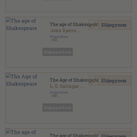
The age of Shakespeare
Előjegyzem
John Speirs
...
Penguin Books
,
1955
Ragasztott papírkötés
,
479
oldal
The Pelican Guide to English Literature sorozat
Előjegyezhető
The Age of Shakespeare
Előjegyzem
L. G. Salingar
...
Penguin Books
,
1993
Ragasztott papírkötés
,
591
oldal
The New Pelican Guide to English Literature sorozat
Előjegyezhető
The age of Shakespeare
Előjegyzem