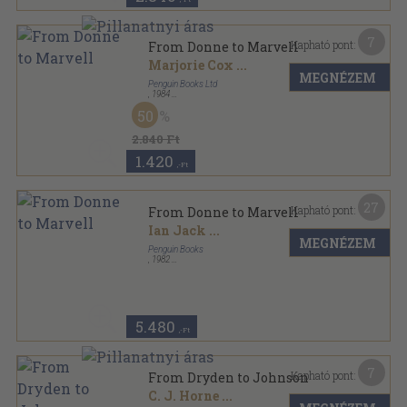
7
Kapható pont:
From Donne to Marvell
Marjorie Cox
...
MEGNÉZEM
Penguin Books Ltd
,
1984
Ragasztott papírkötés
,
410
oldal
50
The Pelican Guide to English Literature sorozat
2.840 Ft
1.420
,-Ft
27
Kapható pont:
From Donne to Marvell
Ian Jack
...
MEGNÉZEM
Penguin Books
,
1982
Ragasztott papírkötés
,
410
oldal
The New Pelican Guide to English Literature sorozat
5.480
,-Ft
7
Kapható pont:
From Dryden to Johnson
C. J. Horne
...