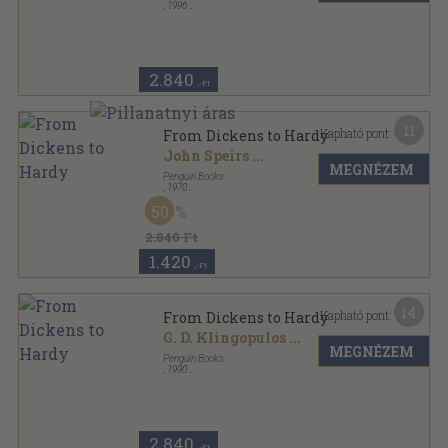
,
1996
Ragasztott papírkötés
,
533
oldal
New Pelican Guide to English Literature sorozat
2.840
,-Ft
11
Kapható pont:
From Dickens to Hardy
John Speirs
...
MEGNÉZEM
Penguin Books
,
1970
Ragasztott papírkötés
,
517
oldal
50
The Pelican Guide to English Literature sorozat
2.840 Ft
1.420
,-Ft
14
Kapható pont:
From Dickens to Hardy
G. D. Klingopulos
...
MEGNÉZEM
Penguin Books
,
1990
Ragasztott papírkötés
,
533
oldal
New Pelican Guide to English Literature sorozat
2.840
,-Ft