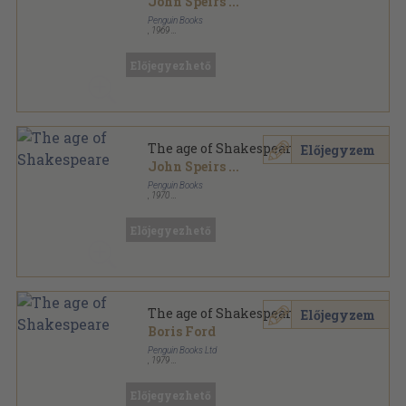
John Speirs
...
Penguin Books
,
1969
Ragasztott papírkötés
,
496
oldal
The Pelican Guide to English Literature sorozat
Előjegyezhető
The age of Shakespeare
Előjegyzem
John Speirs
...
Penguin Books
,
1970
Ragasztott papírkötés
,
511
oldal
The Pelican Guide to English Literature sorozat
Előjegyezhető
The age of Shakespeare
Előjegyzem
Boris Ford
Penguin Books Ltd
,
1979
Ragasztott papírkötés
,
511
oldal
The Pelican Guide to English Literature sorozat
Előjegyezhető