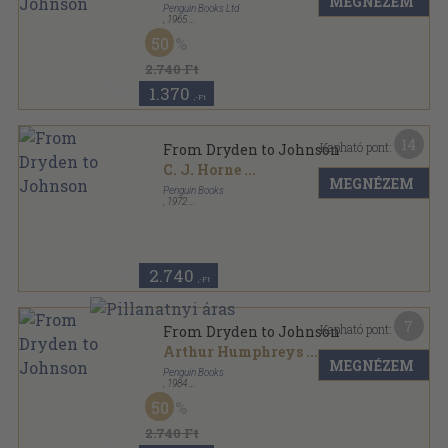
MEGNÉZEM
Penguin Books Ltd
,
1965
Ragasztott papírkötés
,
512
oldal
50
The Pelican Guide to English Literature sorozat
2.740 Ft
1.370
,-Ft
14
Kapható pont:
From Dryden to Johnson
C. J. Horne
...
MEGNÉZEM
Penguin Books
,
1972
Ragasztott papírkötés
,
512
oldal
The Pelican Guide to English Literature sorozat
2.740
,-Ft
7
Kapható pont:
From Dryden to Johnson
Arthur Humphreys
...
MEGNÉZEM
Penguin Books
,
1984
Ragasztott papírkötés
,
527
oldal
50
The New Pelican Guide to English Literature sorozat
2.740 Ft