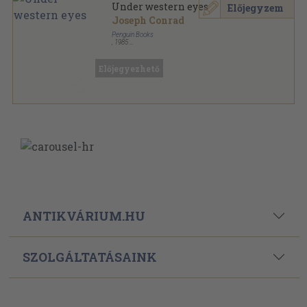
Under western eyes
Előjegyzem
Joseph Conrad
Penguin Books
,
1985
Ragasztott papírkötés
,
350
oldal
Penguin Classics sorozat
Előjegyezhető
ANTIKVÁRIUM.HU
SZOLGÁLTATÁSAINK