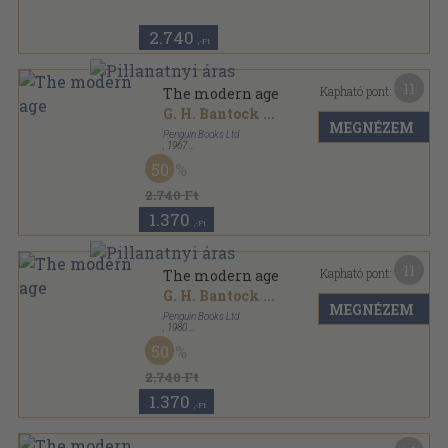
2.740
,-Ft
11
Kapható pont:
The modern age
G. H. Bantock
...
MEGNÉZEM
Penguin Books Ltd
,
1967
Ragasztott papírkötés
,
580
oldal
50
The Pelican Guide to English Literature sorozat
2.740 Ft
1.370
,-Ft
11
Kapható pont:
The modern age
G. H. Bantock
...
MEGNÉZEM
Penguin Books Ltd
,
1980
Ragasztott papírkötés
,
623
oldal
50
The Pelican Guide to English Literature sorozat
2.740 Ft
1.370
,-Ft