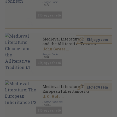
Penguin Books
,
1979
Ragasztott papírkötés
,
512
oldal
The Pelican Guide to English Literature sorozat
Előjegyezhető
Medieval Literature: Chaucer
Előjegyzem
and the Alliterative Tradition
I/1
John Gower
...
Penguin Books
,
1994
Ragasztott papírkötés
,
651
oldal
Előjegyezhető
The New Pelican Guide to English Literature sorozat
Medieval Literature: The
Előjegyzem
European Inheritance I/2
J. C. Holt
...
Penguin Books Ltd
,
1983
Ragasztott papírkötés
,
622
oldal
Előjegyezhető
The New Pelican Guide to English Literature sorozat