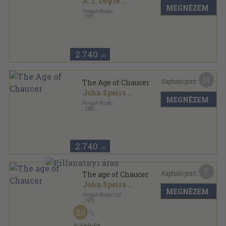
A. I. Doyle
...
MEGNÉZEM
Penguin Books
,
1971
Ragasztott papírkötés
,
496
oldal
The Pelican Guide to English Literature sorozat
2.740
,-Ft
14
Kapható pont:
The Age of Chaucer
John Speirs
...
MEGNÉZEM
Penguin Books
,
1980
Ragasztott papírkötés
,
498
oldal
The Pelican Guide to English Literature sorozat
2.740
,-Ft
7
Kapható pont:
The age of Chaucer
John Speirs
...
MEGNÉZEM
Penguin Books Ltd
,
1975
Ragasztott papírkötés
,
496
oldal
50
The Pelican Guide to English Literature sorozat
2.740 Ft