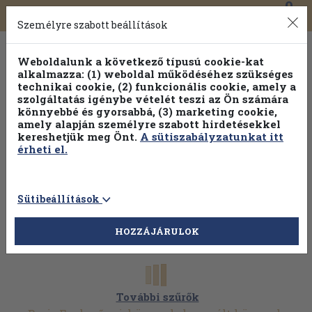
0
Toggle
Főmenü
Könyveink
navigation
Személyre szabott beállítások
Weboldalunk a következő típusú cookie-kat
alkalmazza: (1) weboldal működéséhez szükséges
technikai cookie, (2) funkcionális cookie, amely a
szolgáltatás igénybe vételét teszi az Ön számára
könnyebbé és gyorsabbá, (3) marketing cookie,
Válogasson több mint 30 000 kötet közül
amely alapján személyre szabott hirdetésekkel
Hobbi témakörökben
20% kedvezménnyel!
kereshetjük meg Önt.
A sütiszabályzatunkat itt
érheti el.
Sütibeállítások
HOZZÁJÁRULOK
További szűrők