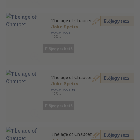
The age of Chaucer
Előjegyzem
John Speirs
...
Penguin Books
,
1966
Ragasztott papírkötés
,
493
oldal
The Pelican Guide to English Literature sorozat
Előjegyezhető
The age of Chaucer
Előjegyzem
John Speirs
...
Penguin Books Ltd
,
1976
Ragasztott papírkötés
,
496
oldal
The Pelican Guide to English Literature sorozat
Előjegyezhető
The age of Chaucer
Előjegyzem