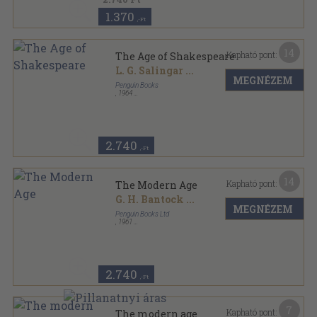
1.370
,-Ft
14
Kapható pont:
The Age of Shakespeare
L. G. Salingar
...
MEGNÉZEM
Penguin Books
,
1964
Ragasztott papírkötés
,
480
oldal
The Pelican Guide to English Literature sorozat
2.740
,-Ft
14
Kapható pont:
The Modern Age
G. H. Bantock
...
MEGNÉZEM
Penguin Books Ltd
,
1961
Ragasztott papírkötés
,
559
oldal
The Pelican Guide to English Literature sorozat
2.740
,-Ft
7
Kapható pont:
The modern age