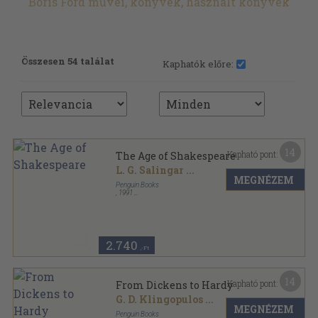
Boris Ford művei, könyvek, használt könyvek
Összesen 54 találat
Kaphatók előre:
14
Kapható pont:
The Age of Shakespeare
L. G. Salingar
...
MEGNÉZEM
Penguin Books
,
1991
Ragasztott papírkötés
,
587
oldal
The New Pelican Guide to English Literature sorozat
2.740
,-Ft
14
Kapható pont:
From Dickens to Hardy
G. D. Klingopulos
...
MEGNÉZEM
Penguin Books