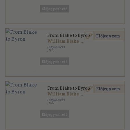
Ragasztott papírkötés
,
317
oldal
The Pelican Guide to English Literature sorozat
Előjegyezhető
From Blake to Byron
Előjegyzem
William Blake
...
Penguin Books
,
1970
Ragasztott papírkötés
,
316
oldal
The Pelican Guide to English Literature sorozat
Előjegyezhető
From Blake to Byron
Előjegyzem
William Blake
...
Penguin Books
,
1967
Ragasztott papírkötés
,
314
oldal
The Pelican Guide to English Literature sorozat
Előjegyezhető