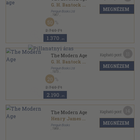
G. H. Bantock
...
MEGNÉZEM
Penguin Books Ltd
,
1967
Ragasztott papírkötés
,
580
oldal
50
The Pelican Guide to English Literature sorozat
2.740 Ft
1.370
,-Ft
11
Kapható pont:
The Modern Age
G. H. Bantock
...
MEGNÉZEM
Penguin Books Ltd
,
1973
Ragasztott papírkötés
,
621
oldal
20
The Pelican Guide to English Literature sorozat
2.740 Ft
2.190
,-Ft
14
Kapható pont:
The Modern Age
Henry James
...
MEGNÉZEM
Penguin Books
,
1969
Ragasztott papírkötés
,
580
oldal
The Pelican Guide to English Literature sorozat